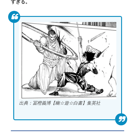
すぎる。
出典：冨樫義博【幽☆遊☆白書】集英社