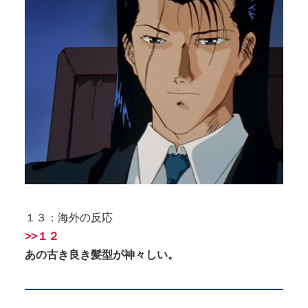
１３：海外の反応
>>１２
あの古き良き髪型が神々しい。