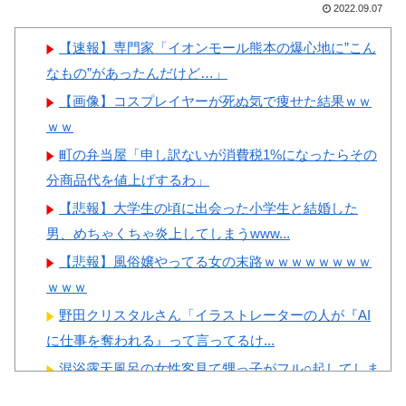
が日本の食事マナーか？‥」
ーワンだ」 熊本地震直後の日
2022.09.07
韓国人「韓国サッカー協会W
本の対応のスピードに世界が衝
【速報】専門家「イオンモール熊本の爆心地に”こん
杯予選で外国人審判に性接待し
撃
なもの”があったんだけど…」
たことが発覚！」
【画像】顔100点、体30点の
【画像】コスプレイヤーが死ぬ気で痩せた結果ｗｗ
韓国人「日本が韓国文学が完
女ｗｗｗ
ｗｗ
全に定着！ブームを超えて一つ
町の弁当屋「申し訳ないが消費税1%になったらその
のジャンルとして日本人全員に
分商品代を値上げするわ」
愛されてる模様…（ﾌﾞﾙﾌﾞﾙ」
【悲報】大学生の頃に出会った小学生と結婚した
＝韓国の反応
Powered by livedoor 相互RSS
男、めちゃくちゃ炎上してしまうwww...
韓国人「韓国が韓国株式の暴
【悲報】風俗嬢やってる女の末路ｗｗｗｗｗｗｗｗ
落で失ったとんでもない規模の
ｗｗｗ
国民年金の金額がこちら…」
→「韓国の未来が…（ﾌﾞﾙﾌﾞ
野田クリスタルさん「イラストレーターの人が『AI
ﾙ」＝韓国の反応
に仕事を奪われる』って言ってるけ...
混浴露天風呂の女性客見て甥っ子がフル○起してしま
う事案が発生 part4