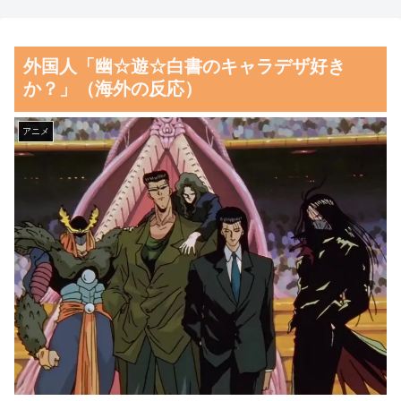
【Pickup05164714】
るものを食べた」日本旅行で食
べた変わった食べ物に対する海
【悲報】X民「男はほぼ全
外国人「幽☆遊☆白書のキャラデザ好き
外の反応
員、友達に『死ね』と冗談で言
か？」（海外の反応）
うことがある」←これマジ？ｗ
海外「お前らの国に他愛のな
ｗｗｗ
い対立ってある？」日本「エス
アニメ
カレーターの立つ位置」
【朗報】齋藤飛鳥、前屈みで
完全に見えてる動画が拡散され
【激震】韓国人「韓国サッカ
てしまう…
ー協会、W杯・五輪で複数回の
性接待を行い審判を買収してい
磁気嵐、地球由来のイオンが
たことが発覚…（ﾌﾞﾙﾌﾞﾙ」＝
主導…JAXAの衛星「あらせ」
韓国の反応
が観測！
韓国人「日本ではテーブルに
舌を絡ませて、唾液交換して
肘をついてはいけない？日本の
── ちゅっちゅしながらの濃厚
食事マナーが想像以上に厳格す
エッ画像♪
ぎて韓国人が衝撃！」→「これ
海外「日本よ、お前がナンバ