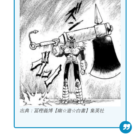
出典：冨樫義博【幽☆遊☆白書】集英社