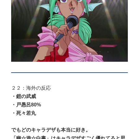
２２：海外の反応
・鎧の武威
・戸愚呂80%
・死々若丸
でもどのキャラデザも本当に好き。
「幽☆遊☆白書」はキャラデザすごく優れてると思