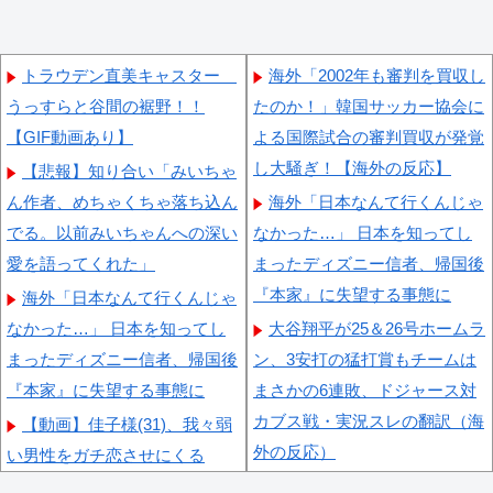
トラウデン直美キャスター
海外「2002年も審判を買収し
うっすらと谷間の裾野！！
たのか！」韓国サッカー協会に
【GIF動画あり】
よる国際試合の審判買収が発覚
し大騒ぎ！【海外の反応】
【悲報】知り合い「みいちゃ
ん作者、めちゃくちゃ落ち込ん
海外「日本なんて行くんじゃ
でる。以前みいちゃんへの深い
なかった…」 日本を知ってし
愛を語ってくれた」
まったディズニー信者、帰国後
『本家』に失望する事態に
海外「日本なんて行くんじゃ
なかった…」 日本を知ってし
大谷翔平が25＆26号ホームラ
まったディズニー信者、帰国後
ン、3安打の猛打賞もチームは
『本家』に失望する事態に
まさかの6連敗、ドジャース対
カブス戦・実況スレの翻訳（海
【動画】佳子様(31)、我々弱
外の反応）
い男性をガチ恋させにくる
wwwwwww
海外「日本で初めて梅干しな