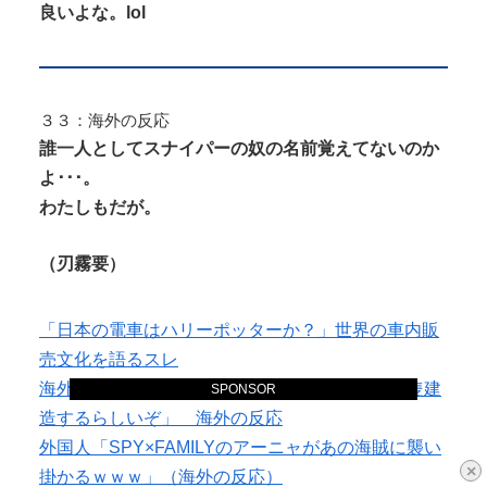
良いよな。lol
３３：海外の反応
誰一人としてスナイパーの奴の名前覚えてないのか
よ･･･。
わたしもだが。
（刃霧要
）
「日本の電車はハリーポッターか？」世界の車内販
売文化を語るスレ
海外「日本が2万トン級の超巨大イージス艦を2隻建
SPONSOR
造するらしいぞ」 海外の反応
外国人「SPY×FAMILYのアーニャがあの海賊に襲い
×
掛かるｗｗｗ」（海外の反応）