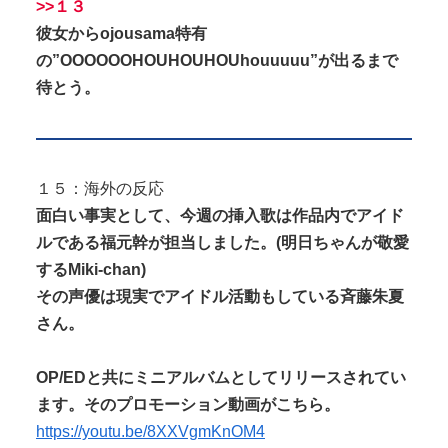
>>１３
彼女からojousama特有
の”OOOOOOHOUHOUHOUhouuuuu”が出るまで
待とう。
１５：海外の反応
面白い事実として、今週の挿入歌は作品内でアイド
ルである
福元幹が担当しました。(明日ちゃんが敬愛
するMiki-chan)
その声優は現実でアイドル活動もしている斉藤朱夏
さん。
OP/EDと共にミニアルバムとしてリリースされてい
ます。そのプロモーション動画がこちら。
https://youtu.be/8XXVgmKnOM4