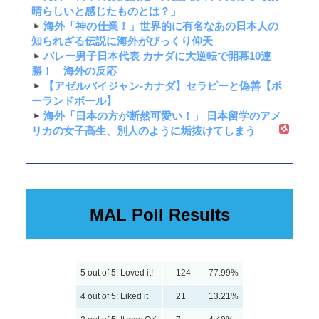
晴らしいと感じたものとは？」
海外「神の仕業！」世界的に有名なあの日本人の
知られざる伝説に海外がびっくり仰天
バレー男子日本代表 カナダに大逆転で開幕10連
勝！ 海外の反応
【アゼルバイジャン-カナダ】セラピーと偽善【ポ
ーランドボール】
海外「日本の方が断然可愛い！」 日本留学のアメ
リカの女子高生、別人のように垢抜けてしまう
MAL Poll Results
5 out of 5: Loved it!
124
77.99%
4 out of 5: Liked it
21
13.21%