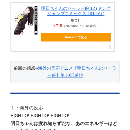
【閲覧注意】 有名タレント(48歳)、生配信中に自傷
明日ちゃんのセーラー服 12 (ヤング
ジャンプコミックスDIGITAL)
行為。想像の10倍エグくてフ...
集英社
ジャンポケ斎藤と代理人のやりとり、「地獄すぎて
￥715
（2026/08/07 19:54時点）
完全にコントになってる……」と衝撃...
Amazonで見る
Powered by livedoor 相互RSS
前回の感想→
海外の反応アニメ【明日ちゃんのセーラ
ー服】第10話感想
１：海外の反応
FIGHTO! FIGHTO! FIGHTO!
明日ちゃんは疲れ知らずだな、あのエネルギーはど