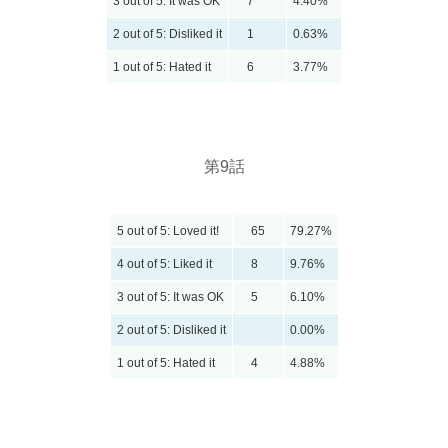
3 out of 5: It was OK
7
4.40%
2 out of 5: Disliked it
1
0.63%
1 out of 5: Hated it
6
3.77%
第9話
5 out of 5: Loved it!
65
79.27%
4 out of 5: Liked it
8
9.76%
3 out of 5: It was OK
5
6.10%
2 out of 5: Disliked it
0.00%
1 out of 5: Hated it
4
4.88%