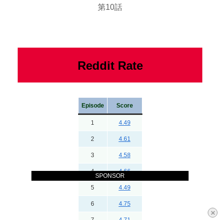
第10話
Reddit Rate
Episode
Score
1
4.49
2
4.61
3
4.58
4
4.66
SPONSOR
5
4.49
6
4.75
×