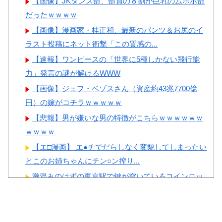
【画像】JKダンス部、部員の８割が巨乳のムホホ部
韓国人「韓国人の日本への好
撃
だったｗｗｗｗ
感度が最高記録を達成した理
【画像】顔100点、体30点の
【画像】漫画家・桂正和、最新のパンツ＆お尻のイ
由」
女ｗｗｗ
ラスト投稿にネット衝撃「この質感の...
韓国人「韓国サッカー協会の
【速報】ワンピースの「世界に5種しかない飛行能
性接待問題のとんでもない言い
力」発言の謎が解けるWWW
訳がこちら…」→「もはや自白
だろこれ…（ﾌﾞﾙﾌﾞﾙ」＝韓国
【画像】ジェフ・ベゾスさん（資産約43兆7700億
Powered by livedoor 相互RSS
の反応
円）の嫁がコチラｗｗｗｗｗ
韓国が独自開発したと自慢す
【悲報】男が嫌いな男の特徴がこちらｗｗｗｗｗｗ
る甘いトマト、実はそこら辺の
ｗｗｗｗ
トマトに砂糖水を注入していた
【エ□漫画】 エ●チでだらしなく変貌してしまったい
だけなのが判明して大問題にw
とこのお姉ちゃんにチン○ン搾り...
激混みのはずの東京駅で鍵が空いているコインロッ
カーが散見、「ラッキー」と思って中...
【投稿動画】 トー横女子さん、わずか3,000円をもら
Powered by livedoor 相互RSS
うために大人のチ●ポをしゃ...