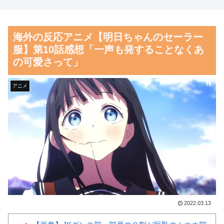
応）
権利がマジで侵害されてる」と
私見 「いくら税金を我々が払
海外「彼らこそ真のヒーロー
海外の反応アニメ【明日ちゃんのセーラー
ってるんだと」
だ！」手術中に大地震が起きた
服】第10話感想「一声も発することなくあ
熊本総合病院の映像を見た海外
【朗報】齋藤飛鳥、前屈みで
の可愛さって」
の反応
完全に見えてる動画が拡散され
てしまう…
韓国人「この夏、韓国人が東
アニメ
京へ行くしかない理由がこち
磁気嵐、地球由来のイオンが
ら…」→「快適そうでめちゃく
主導…JAXAの衛星「あらせ」
ちゃ羨ましい…（ﾌﾞﾙﾌﾞﾙ」＝
が観測！
韓国の反応
舌を絡ませて、唾液交換して
韓国人「韓国に10年間の出場
── ちゅっちゅしながらの濃厚
権剥奪や過去ワールドカップ、
エッ画像♪
オリンピック予選の記録削除を
海外「日本よ、お前がナンバ
要求するFIFA公式制裁を海外メ
ーワンだ」 熊本地震直後の日
2022.03.13
ディアが報道！」
本の対応のスピードに世界が衝