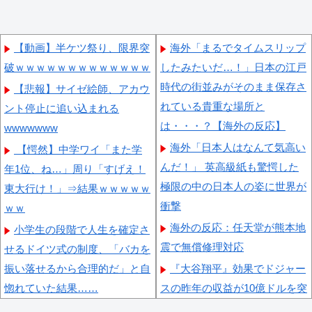
【動画】半ケツ祭り、限界突
海外「まるでタイムスリップ
破ｗｗｗｗｗｗｗｗｗｗｗｗｗ
したみたいだ…！」日本の江戸
時代の街並みがそのまま保存さ
【悲報】サイゼ絵師、アカウ
れている貴重な場所と
ント停止に追い込まれる
は・・・？【海外の反応】
wwwwwww
海外「日本人はなんて気高い
【愕然】中学ワイ「また学
んだ！」 英高級紙も驚愕した
年1位、ね…」周り「すげえ！
極限の中の日本人の姿に世界が
東大行け！」⇒結果ｗｗｗｗｗ
衝撃
ｗｗ
海外の反応：任天堂が熊本地
小学生の段階で人生を確定さ
震で無償修理対応
せるドイツ式の制度、「バカを
振い落せるから合理的だ」と自
『大谷翔平』効果でドジャー
惚れていた結果……
スの昨年の収益が10億ドルを突
破した事が明らかに（海外の反
愛煙家・岸谷蘭丸「喫煙者の