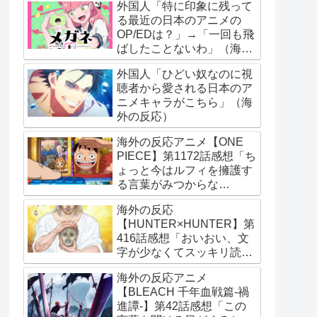
外国人「特に印象に残って
る最近の日本のアニメの
OP/EDは？」→「一回も飛
ばしたことないわ」（海外
の反応）
外国人「ひどい奴なのに視
聴者から愛される日本のア
ニメキャラがこちら」（海
外の反応）
海外の反応アニメ【ONE
PIECE】第1172話感想「ち
ょっと今はルフィを擁護す
る言葉がみつからな
い･･･」
海外の反応
【HUNTER×HUNTER】第
416話感想「おいおい、文
字が少なくてスッキリ読め
るぞ！！」
海外の反応アニメ
【BLEACH 千年血戦篇-禍
進譚-】第42話感想「この