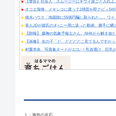
【警告】社会人「スムージーにキウイ皮ごと入れよ。こ
オコエ瑠偉、メキシコに渡って2球団を即クビ→SNS
積水ハウス「地面師に55億円騙し取られた…」ワイ「
美人JDが彼氏のオ○ニー用に送った動画、勝手に晒され
【朗報】 爆胸の気象予報士さん、NHKから解き放
【画像】 女の子「ど、どどどどこ見てるんですかッ
村重杏奈、写真集ヌードがエ□い！乳首透け、巨乳
Powered by livedoor 相互RSS
１：海外の反応