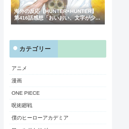
海外の反応【HUNTER×HUNTER】
第416話感想「おいおい、文字が少な
くてスッキリ読めるぞ！！」
カテゴリー
アニメ
漫画
ONE PIECE
呪術廻戦
僕のヒーローアカデミア