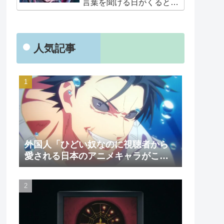
言葉を聞ける日がくると
は･･･夢みたいだ」
人気記事
外国人「ひどい奴なのに視聴者から
愛される日本のアニメキャラがこち
ら」（海外の反応）