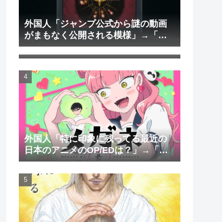
外国人「ジャンプ公式から謎の動画
がまもなく公開される模様」→「ま
外国人「日本のアニメを見て初めて
さか本当にくるのか？！」（海外の
泣いた作品は？」→「2000年代の3大
反応）
泣けるアニメ」（海外の反応）
外国人「特に印象に残ってる最近の
日本のアニメのOP/EDは？」→「一
回も飛ばしたことないわ」（海外の
反応）