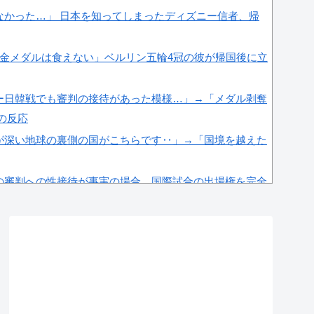
なかった…」 日本を知ってしまったディズニー信者、帰
が金メダルは食えない」ベルリン五輪4冠の彼が帰国後に立
ー日韓戦でも審判の接待があった模様…」→「メダル剥奪
国の反応
が深い地球の裏側の国がこちらです‥」→「国境を越えた
の審判への性接待が事実の場合、国際試合の出場権を完全
＝韓国の反応
を性●接待して買収していたことが判明！ 日本も巻き込
院手術中に突然の大揺れが凄まじい状況だ」