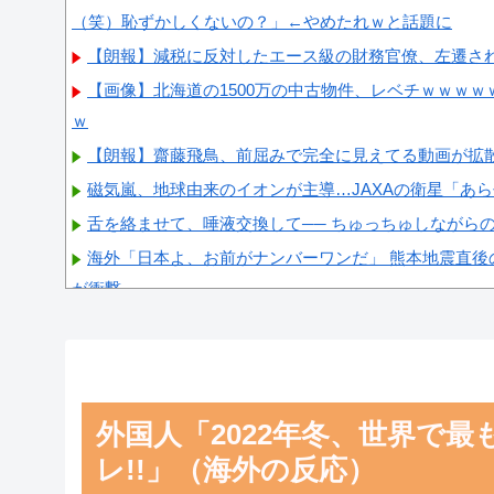
（笑）恥ずかしくないの？」←やめたれｗと話題に
【朗報】減税に反対したエース級の財務官僚、左遷さ
【画像】北海道の1500万の中古物件、レベチｗｗｗ
ｗ
【朗報】齋藤飛鳥、前屈みで完全に見えてる動画が拡
磁気嵐、地球由来のイオンが主導…JAXAの衛星「あ
舌を絡ませて、唾液交換して── ちゅっちゅしながら
海外「日本よ、お前がナンバーワンだ」 熊本地震直後
が衝撃
【画像】顔100点、体30点の女ｗｗｗ
外国人「2022年冬、世界で
Powered by livedoor 相互RSS
レ!!」（海外の反応）