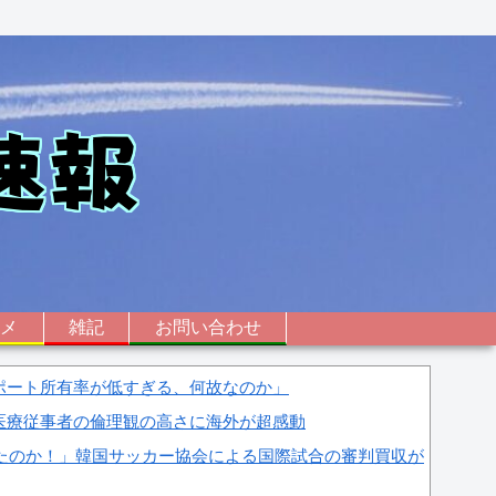
ニメ
雑記
お問い合わせ
ポート所有率が低すぎる、何故なのか」
医療従事者の倫理観の高さに海外が超感動
したのか！」韓国サッカー協会による国際試合の審判買収が