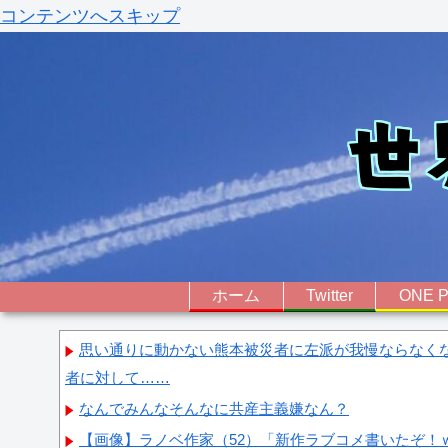
コンテンツへスキップ
ホーム
Twitter
ONE P
思い通りに動かない熊本被災者に左派が我慢ならなく
者に対して……
なんでみんなそんなに共産主義嫌なん？
【画像】ラノベ作家（52）「新作ラブコメ書いたぞ！