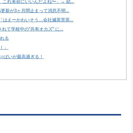
れ美容にいいんだよね〜」→ 結...
更新が3ヶ月間止まって消息不明...
はえーかわいそう…会社滅茶苦茶...
て学校中の”共有オカズ” に...
たれる
！」
お○ぱいが最高過ぎる！