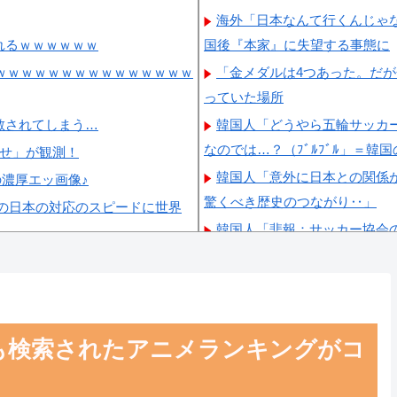
海外「日本なんて行くんじゃ
れるｗｗｗｗｗｗ
国後『本家』に失望する事態に
ｗｗｗｗｗｗｗｗｗｗｗｗｗｗｗｗ
「金メダルは4つあった。だ
っていた場所
散されてしまう…
韓国人「どうやら五輪サッカ
なのでは…？（ﾌﾞﾙﾌﾞﾙ」＝韓
らせ」が観測！
韓国人「意外に日本との関係
の濃厚エッ画像♪
驚くべき歴史のつながり‥」
の日本の対応のスピードに世界
韓国人「悲報：サッカー協会
剥奪される模様…（ﾌﾞﾙﾌﾞﾙ」
韓国、サッカーW杯予選で審判
まれることに
韓国人「熊本地震発生時の病
最も検索されたアニメランキングがコ