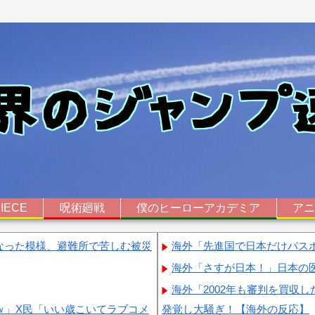
IECE
呪術廻戦
僕のヒーローアカデミア
ア
なった模様、避難所で苦しむ被災
海外「先進国で日本だけパス
海外「さすが日本！」日本の
海外「2002年も審判を買収
ｗ」X民「いい歳こいてラブコメ
発覚し大騒ぎ！【海外の反応】