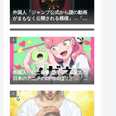
外国人「ジャンプ公式から謎の動画
がまもなく公開される模様」→「ま
外国人「日本のアニメを見て初めて
さか本当にくるのか？！」（海外の
泣いた作品は？」→「2000年代の3大
反応）
泣けるアニメ」（海外の反応）
外国人「特に印象に残ってる最近の
日本のアニメのOP/EDは？」→「一
回も飛ばしたことないわ」（海外の
反応）