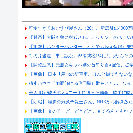
可愛すぎるおむすび屋さん（28）、新店舗に4000万
【動画】大阪府警に射殺されたオッサン、めちゃめ
【衝撃】ハンターハンター、とんでもねえ伏線が発掘
町の弁当屋「申し訳ないが消費税1%になったらそ
【閲覧注意】元臆女キャバ嬢の首吊り自●配信、拡
【画像】 日本共産党の街宣車、ほんと碌でもないな
積水ハウス「地面師に55億円騙し取られた…」ワイ「
美人JDが彼氏のオ○ニー用に送った動画、勝手に晒され
【朗報】 爆胸の気象予報士さん、NHKから解き放
【画像】 女の子「ど、どどどどこ見てるんですかッ