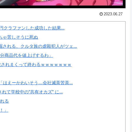
2023.06.27
円クラファンした成功した結果...
ちゃ苦しそうに死ぬ
される。クルタ族の虐殺犯人がツェ...
の分商品代を値上げするわ」
散されまくって終わるｗｗｗｗｗｗｗ
はえーかわいそう…会社滅茶苦茶...
て学校中の”共有オカズ” に...
たれる
！」