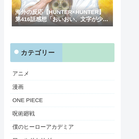
海外の反応【HUNTER×HUNTER】
第416話感想「おいおい、文字が少な
くてスッキリ読めるぞ！！」
カテゴリー
アニメ
漫画
ONE PIECE
呪術廻戦
僕のヒーローアカデミア