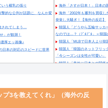
ていう横乳の張り
海外「さすが日本！」日本の
衝撃的な公判が話題に、なんか変
海外「2002年も審判を買収
発覚し大騒ぎ！【海外の反応】
散されてしまう…
韓国人「どうやら五輪サッカ
なのでは…？（ﾌﾞﾙﾌﾞﾙ」＝韓
らせ」が観測！
韓国人「MLBで日本人より
の濃厚エッ画像♪
韓国人「韓国のネットフリッ
の日本の対応のスピードに世界
「今シーズンは女性が可愛い」
韓国人「意外に日本との関係
驚くべき歴史のつながり‥」
韓国人「悲報：サッカー協会
剥奪される模様…（ﾌﾞﾙﾌﾞﾙ」
ップ3を教えてくれ」（海外の反