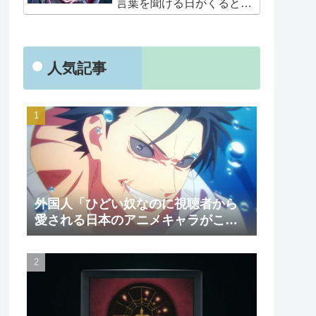
言葉を聞ける日がくると
は･･･夢みたいだ」
人気記事
外国人「ひどい奴なのに視聴者から
愛される日本のアニメキャラがこち
ら」（海外の反応）