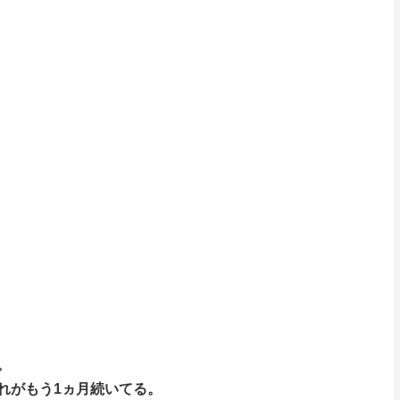
。
れがもう1ヵ月続いてる。