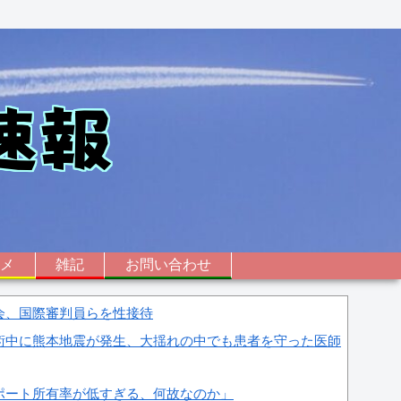
ニメ
雑記
お問い合わせ
会、国際審判員らを性接待
術中に熊本地震が発生、大揺れの中でも患者を守った医師
ポート所有率が低すぎる、何故なのか」