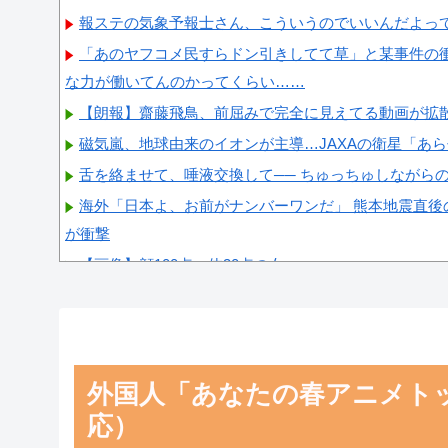
報ステの気象予報士さん、こういうのでいいんだよっ
「あのヤフコメ民すらドン引きしてて草」と某事件の
な力が働いてんのかってくらい……
【朗報】齋藤飛鳥、前屈みで完全に見えてる動画が拡
磁気嵐、地球由来のイオンが主導…JAXAの衛星「あ
舌を絡ませて、唾液交換して── ちゅっちゅしながら
海外「日本よ、お前がナンバーワンだ」 熊本地震直後
が衝撃
【画像】顔100点、体30点の女ｗｗｗ
Powered by livedoor 相互RSS
外国人「あなたの春アニメト
応）