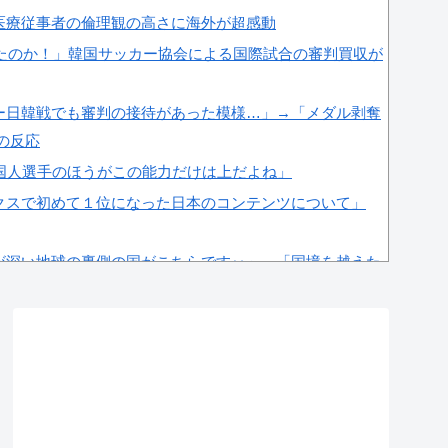
医療従事者の倫理観の高さに海外が超感動
したのか！」韓国サッカー協会による国際試合の審判買収が
ー日韓戦でも審判の接待があった模様…」→「メダル剥奪
国の反応
韓国人選手のほうがこの能力だけは上だよね」
クスで初めて１位になった日本のコンテンツについて」
が深い地球の裏側の国がこちらです‥」→「国境を越えた
の審判への性接待が事実の場合、国際試合の出場権を完全
＝韓国の反応