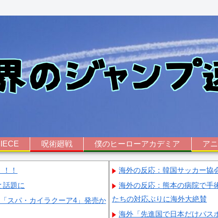
IECE
呪術廻戦
僕のヒーローアカデミア
ア
！！！
海外の反応：韓国サッカー協
と話題に
海外の反応：熊本の病院で手
たちの対応ぶりに海外大絶賛
画「スパ・カイラクーア4」発売か
海外「先進国で日本だけパス