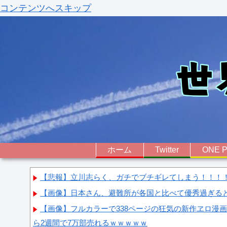
コンテンツへスキップ
ホーム
Twitter
ONE P
【悲報】立川志らく、ガチでブチギレてしまう！！！
【画像】日本さん、避難所が各国と比べて優秀過ぎる
【画像】フルカラーで338ページの狂気の新作ヱロ漫
ら2週間で7万部売れるｗｗｗｗｗ