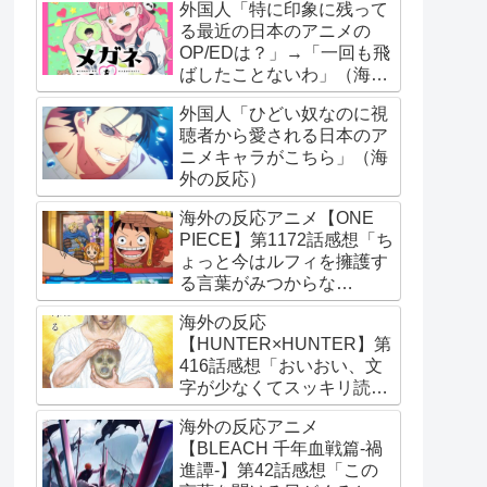
外国人「特に印象に残って
る最近の日本のアニメの
OP/EDは？」→「一回も飛
ばしたことないわ」（海外
の反応）
外国人「ひどい奴なのに視
聴者から愛される日本のア
ニメキャラがこちら」（海
外の反応）
海外の反応アニメ【ONE
PIECE】第1172話感想「ち
ょっと今はルフィを擁護す
る言葉がみつからな
い･･･」
海外の反応
【HUNTER×HUNTER】第
416話感想「おいおい、文
字が少なくてスッキリ読め
るぞ！！」
海外の反応アニメ
【BLEACH 千年血戦篇-禍
進譚-】第42話感想「この