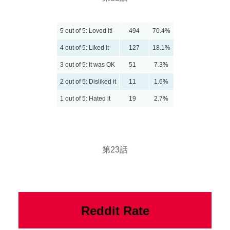
5 out of 5: Loved it!
494
70.4%
4 out of 5: Liked it
127
18.1%
3 out of 5: It was OK
51
7.3%
2 out of 5: Disliked it
11
1.6%
1 out of 5: Hated it
19
2.7%
第23話
Reddit Rate