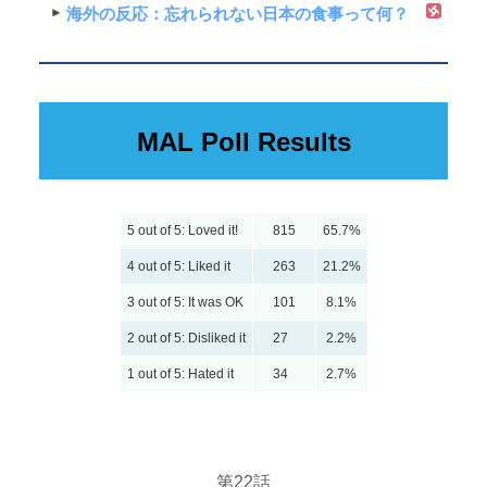
海外の反応：忘れられない日本の食事って何？
MAL Poll Results
5 out of 5: Loved it!
815
65.7%
4 out of 5: Liked it
263
21.2%
3 out of 5: It was OK
101
8.1%
2 out of 5: Disliked it
27
2.2%
1 out of 5: Hated it
34
2.7%
第22話