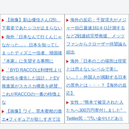
【画像】影山優佳さん(25)、
海外の反応：千賀滉大がメジ
下着姿であたシコが止まらない
ャー自己最速161キロ計測する
など2戦連続完璧救援、メッツ
海外「日本なんて行くんじゃ
ファンからクローザー待望論も
なかった…」 日本を知ってし
続出
まったディズニー信者、帰国後
『本家』に失望する事態に
海外「日本のこの場所は現実
とは思えないレベルで美し
「BYD RACCOは利便性より
い…！」外国人が感動する日本
安全性を優先した設計」とEV
の景色とは・・・？【海外の反
推進派がスカスカ構造を絶賛、
応】
これがRACCOの一番の特徴よ
な
女性：“熊本で被災された人
たちへ300万円寄付しました”
【画像】ワイ、罪木蜜柑の激
Twitter民：“汚い金やけどあり
エ●フィギュアが欲しすぎて泣
がとう” 【海外の反応】
く・・・・・・