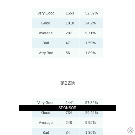
Very Good
1553
52.59%
Good
1010
34.2%
Average
287
9.71%
Bad
47
1.59%
Very Bad
56
1.89%
第22話
Very Good
1441
57.82%
SPONSOR
Good
734
29.45%
Average
248
9.95%
×
Bad
34
1.36%