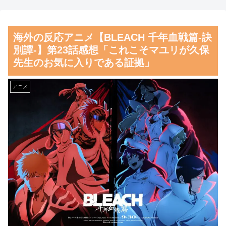
大地震が起きても手術をやり
【画像】閉店間際の回転ず
遂げる日本の医療チーム、海外
し、ネタの量がバグってると話
海外の反応アニメ【BLEACH 千年血戦篇-訣
でも凄すぎると絶賛
題にｗｗｗｗｗ
別譚-】第23話感想「これこそマユリが久保
海外「さすが日本！」日本と
【朗報】齋藤飛鳥、前屈みで
先生のお気に入りである証拠」
ドイツの仕事効率の差が分かる
完全に見えてる動画が拡散され
数字に海外が大騒ぎ
てしまう…
アニメ
韓国人「日本の柴犬くん散歩
磁気嵐、地球由来のイオンが
中の暑さに耐えられなかった結
主導…JAXAの衛星「あらせ」
果」
が観測！
韓国人「韓国サッカー協会関
舌を絡ませて、唾液交換して
係者が『不適切接待は慣行だっ
── ちゅっちゅしながらの濃厚
た』と衝撃発言！日韓ワールド
エッ画像♪
カップ4強にも疑いの視線が向
海外「日本よ、お前がナンバ
けられる」
ーワンだ」 熊本地震直後の日
韓国人「不適切接待疑惑、
本の対応のスピードに世界が衝