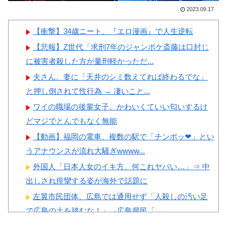
2002年イタリア・スペイン戦で
撃
2023.09.17
『韓国に奪われた』と欧州の大
【画像】顔100点、体30点の
手メディアが一斉に報道！」
【衝撃】34歳ニート、『エロ漫画』で人生逆転
女ｗｗｗ
韓国人「フランスの有力紙も
【悲報】Z世代「求刑7年のジャンポケ斎藤は口封じ
大韓サッカー協会前代未聞の不
に被害者殺した方が量刑軽かっただ...
祥事を詳細に報道！」→「国際
夫さん、妻に「天井のシミ数えてれば終わるでな」
的スキャンダルに発展してしま
と押し倒されて性行為 → 凄いこと...
Powered by livedoor 相互RSS
う‥」
ワイの職場の後輩女子、かわいくていい匂いするけ
韓国人「我が国がクウェート
どマジでとんでもなく無能
戦で行った審判買収が本当に深
【動画】福岡の電車、複数の駅で「チンポッ❤」とい
刻である理由がこちら…」
うアナウンスが流れ大騒ぎwwww...
→「これはダメなやつ…（ﾌﾞﾙ
外国人「日本人女のイキ方、何これヤバい…」⇒ 中
ﾌﾞﾙ」＝韓国の反応
出しされ痙攣する姿が海外で話題に
左翼市民団体、広島では通用せず「人殺しの汚い足
で広島の土を踏むな！」→広島県民「...
乳首の立ちっぷりが凄い女社長のひなの花音が中出