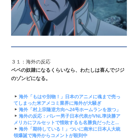
３１：海外の反応
ペペの奴隷になるくらいなら、わたしは喜んでジジ
のゾンビになる。
海外「もはや別物！」日本のアニメに魂まで売っ
てしまった米アメコミ業界に海外が大騒ぎ
海外「村上宗隆逆方向へ24号ホームランを放つ」
海外の反応：バレー男子日本代表がVNL準決勝ア
メリカにフルセットで惜敗するも名勝負だったと...
海外「期待している！」ついに南米に日本人大統
領爆誕で海外からコメントが殺到中