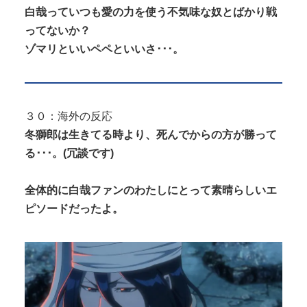
白哉っていつも愛の力を使う不気味な奴とばかり戦
ってないか？
ゾマリといいペペといいさ･･･。
３０：海外の反応
冬獅郎は生きてる時より、死んでからの方が勝って
る･･･。(冗談です)
全体的に白哉ファンのわたしにとって素晴らしいエ
ピソードだったよ。