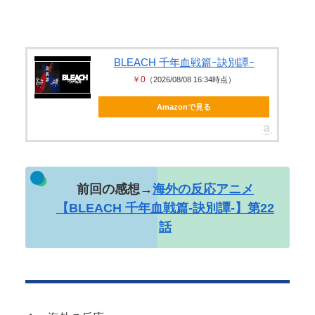
Powered by livedoor 相互RSS
し解禁
【エ□画像】 ビリー・アイリッシュ、マ○コ（女性
器）披露
BLEACH 千年血戦篇ｰ訣別譚ｰ
￥0
（2026/08/08 16:34時点）
彼女がタヒんだ。悲しみに暮れながらも彼女の分ま
で精一杯生きようと誓った。だが実は...
Amazonで見る
Powered by livedoor 相互RSS
前回の感想→
海外の反応アニメ
【BLEACH 千年血戦篇-訣別譚-】第22
話