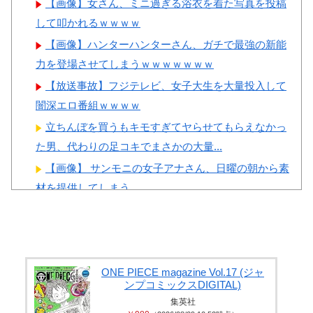
【画像】女さん、ミニ過ぎる浴衣を着た写真を投稿
とがこちら…」→「え
撃
して叩かれるｗｗｗｗ
っ？？？？？？？？？？」＝韓
【画像】顔100点、体30点の
国の反応
【画像】ハンターハンターさん、ガチで最強の新能
女ｗｗｗ
力を登場させてしまうｗｗｗｗｗｗｗ
韓国サッカー協会「現在は不
適切な行為は絶対にない」→韓
【放送事故】フジテレビ、女子大生を大量投入して
国人「一番重要なのは2002年な
闇深エロ番組ｗｗｗｗ
のにそこは言及しないんだなｗ
Powered by livedoor 相互RSS
立ちんぼを買うもキモすぎてヤらせてもらえなかっ
ｗｗ」「責任逃れが本当にひど
た男、代わりの足コキでまさかの大量...
い・・・」
【画像】 サンモニの女子アナさん、日曜の朝から素
韓国人「織田信長の安土城の
材を提供してしまう
復元図と建築技術の高さに韓国
【悲報】 女さん、歩行者を轢いた挙句、道路に倒れ
人が衝撃！」→「当時の技術力
てどえらいことになってしまうw ...
に言葉を失う‥」
長身美ボディの保育士さんが女性用風俗を勢いで初
利用…子供に絶対見せられないメスの...
ONE PIECE magazine Vol.17 (ジャ
ンプコミックスDIGITAL)
井上晴美、乳首ヘア○ードや濡れ場お○ぱいがエ□過ぎ
集英社
る！人生最後のラスト写真集、最...