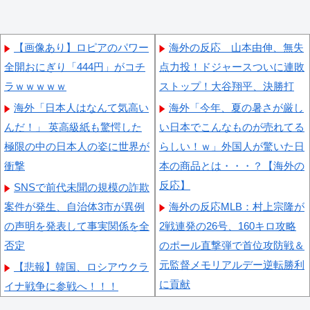
【画像あり】ロピアのパワー
海外の反応 山本由伸、無失
全開おにぎり「444円」がコチ
点力投！ドジャースついに連敗
ラｗｗｗｗｗ
ストップ！大谷翔平、決勝打
海外「日本人はなんて気高い
海外「今年、夏の暑さが厳し
んだ！」 英高級紙も驚愕した
い日本でこんなものが売れてる
極限の中の日本人の姿に世界が
らしい！ｗ」外国人が驚いた日
衝撃
本の商品とは・・・？【海外の
反応】
SNSで前代未聞の規模の詐欺
案件が発生、自治体3市が異例
海外の反応MLB：村上宗隆が
の声明を発表して事実関係を全
2戦連発の26号、160キロ攻略
否定
のポール直撃弾で首位攻防戦＆
元監督メモリアルデー逆転勝利
【悲報】韓国、ロシアウクラ
に貢献
イナ戦争に参戦へ！！！
海外「なんてこった！」日本
【悲報】「おっさんの自堕落