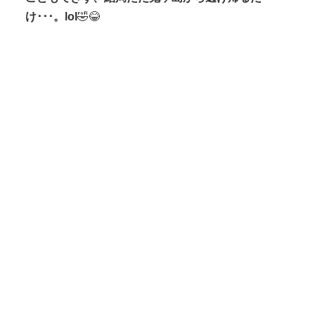
け･･･。lol
🤣😂