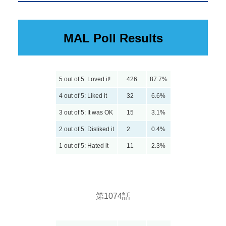
MAL Poll Results
5 out of 5: Loved it!
426
87.7%
4 out of 5: Liked it
32
6.6%
3 out of 5: It was OK
15
3.1%
2 out of 5: Disliked it
2
0.4%
1 out of 5: Hated it
11
2.3%
第1074話