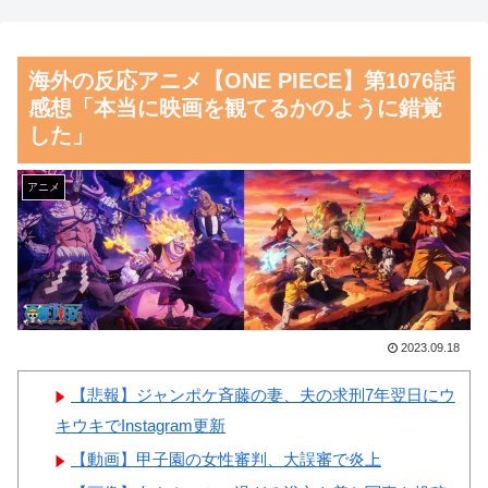
とドイツの病院食のあまりの差
生活を美少女にやらせるアニ
に海外が大騒ぎ
メ」、増えすぎてフェミにバレ
海外の反応アニメ【ONE PIECE】第1076話
るｗｗｗｗ
外国人「親子丼という日本の
感想「本当に映画を観てるかのように錯覚
料理の直訳を知ってしまっ
【朗報】齋藤飛鳥、前屈みで
した」
た…」
完全に見えてる動画が拡散され
てしまう…
韓国人「昨日Jリーグで韓国
アニメ
人選手絶対やってはいけないプ
磁気嵐、地球由来のイオンが
レーで退場となる」
主導…JAXAの衛星「あらせ」
が観測！
韓国人「日本人が絶対に違法
駐車をしない本当の理由がこち
舌を絡ませて、唾液交換して
ら…」→「これが正解」「その
── ちゅっちゅしながらの濃厚
2023.09.18
通りだ…（ﾌﾞﾙﾌﾞﾙ」＝韓国の
エッ画像♪
【悲報】ジャンポケ斉藤の妻、夫の求刑7年翌日にウ
反応
海外「日本よ、お前がナンバ
キウキでInstagram更新
韓国人「韓国人が日本のラー
ーワンだ」 熊本地震直後の日
【動画】甲子園の女性審判、大誤審で炎上
メンについて勘違いしているこ
本の対応のスピードに世界が衝