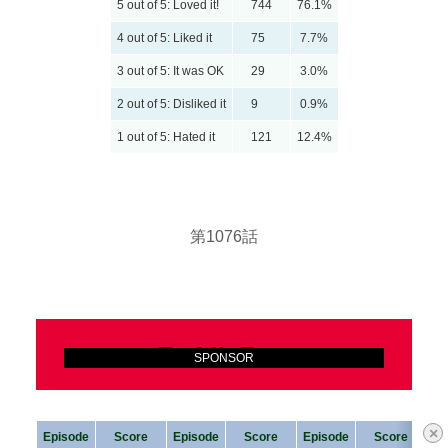
5 out of 5: Loved it!
744
76.1%
4 out of 5: Liked it
75
7.7%
3 out of 5: It was OK
29
3.0%
2 out of 5: Disliked it
9
0.9%
1 out of 5: Hated it
121
12.4%
第1076話
Reddit Rate
SPONSOR
×
Episode
Score
Episode
Score
Episode
Score
Ep