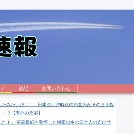
ニメ
雑記
お問い合わせ
したみたいだ…！」日本の江戸時代の街並みがそのまま保
・・？【海外の反応】
んだ！」 英高級紙も驚愕した極限の中の日本人の姿に世