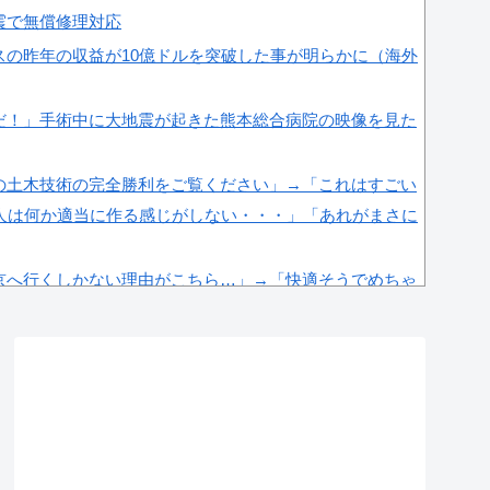
震で無償修理対応
スの昨年の収益が10億ドルを突破した事が明らかに（海外
だ！」手術中に大地震が起きた熊本総合病院の映像を見た
の土木技術の完全勝利をご覧ください」→「これはすごい
人は何か適当に作る感じがしない・・・」「あれがまさに
京へ行くしかない理由がこちら…」→「快適そうでめちゃ
＝韓国の反応
場権剥奪や過去ワールドカップ、オリンピック予選の記録削
海外メディアが報道！」
感度が最高記録を達成した理由」
性接待問題のとんでもない言い訳がこちら…」→「もはや
韓国の反応