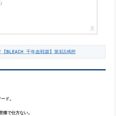
時点）
【BLEACH 千年血戦篇】第3話感想
ソード。
苦痛で仕方ない。