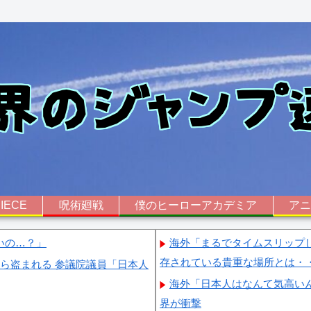
IECE
呪術廻戦
僕のヒーローアカデミア
ア
いの…？」
海外「まるでタイムスリップ
存されている貴重な場所とは・
から盗まれる 参議院議員「日本人
海外「日本人はなんて気高い
界が衝撃