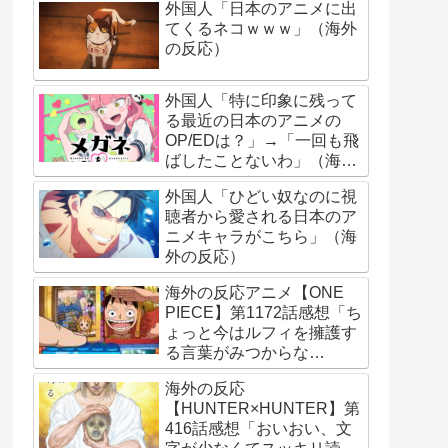
外国人「日本のアニメに出
てくるネコｗｗｗ」（海外
の反応）
外国人「特に印象に残って
る最近の日本のアニメの
OP/EDは？」→「一回も飛
ばしたことないわ」（海外
の反応）
外国人「ひどい奴なのに視
聴者から愛される日本のア
ニメキャラがこちら」（海
外の反応）
海外の反応アニメ【ONE
PIECE】第1172話感想「ち
ょっと今はルフィを擁護す
る言葉がみつからな
い･･･」
海外の反応
【HUNTER×HUNTER】第
416話感想「おいおい、文