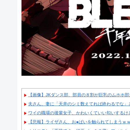
【画像】JKダンス部、部員の８割が巨乳のムホホ部
夫さん、妻に「天井のシミ数えてれば終わるでな」と押
ワイの職場の後輩女子、かわいくていい匂いするけ
【悲報】ライザさん、お●ぱいを触られてしまうｗ