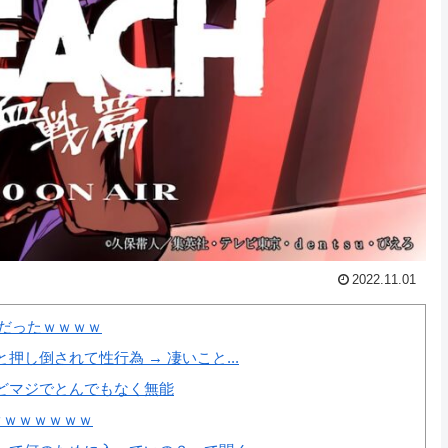
2022.11.01
だったｗｗｗｗ
し倒されて性行為 → 凄いこと...
どマジでとんでもなく無能
ｗｗｗｗｗｗｗ