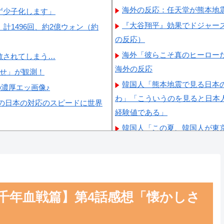
海外の反応：任天堂が熊本地
ず少子化します」
『大谷翔平』効果でドジャー
計1496回、約2億ウォン（約
の反応）
海外「彼らこそ真のヒーロー
散されてしまう…
海外の反応
らせ」が観測！
韓国人「熊本地震で見る日本
の濃厚エッ画像♪
わ」「こういうのを見ると日本
の日本の対応のスピードに世界
経験値である」
韓国人「この夏、韓国人が東
くちゃ羨ましい…（ﾌﾞﾙﾌﾞﾙ」
韓国人「韓国に10年間の出
除を要求するFIFA公式制裁を
韓国人「韓国人の日本への好
 千年血戦篇】第4話感想「懐かしさ
韓国人「韓国サッカー協会の
自白だろこれ…（ﾌﾞﾙﾌﾞﾙ」＝