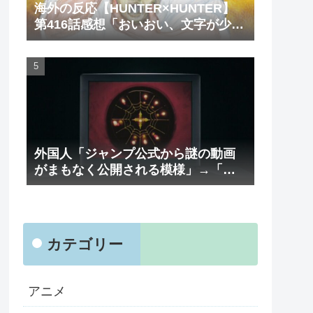
海外の反応【HUNTER×HUNTER】
第416話感想「おいおい、文字が少な
くてスッキリ読めるぞ！！」
外国人「ジャンプ公式から謎の動画
がまもなく公開される模様」→「ま
さか本当にくるのか？！」（海外の
反応）
カテゴリー
アニメ