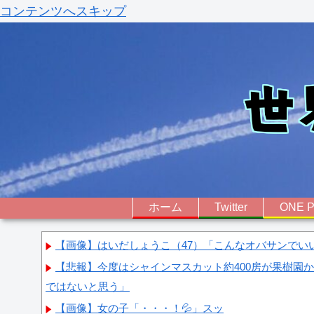
コンテンツへスキップ
ホーム
Twitter
ONE P
【画像】はいだしょうこ（47）「こんなオバサンでい
【悲報】今度はシャインマスカット約400房が果樹園
ではないと思う」
【画像】女の子「・・・！💦」スッ