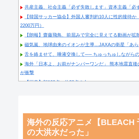
共産主義、社会主義「必ず失敗します」資本主義「必
【韓国サッカー協会】外国人審判約10人に性的接待か 
2200万円）
【朗報】齋藤飛鳥、前屈みで完全に見えてる動画が拡
磁気嵐、地球由来のイオンが主導…JAXAの衛星「あ
舌を絡ませて、唾液交換して── ちゅっちゅしながら
海外「日本よ、お前がナンバーワンだ」 熊本地震直後
が衝撃
【画像】顔100点、体30点の女ｗｗｗ
Powered by livedoor 相互RSS
海外の反応アニメ【BLEACH
の大洪水だった」