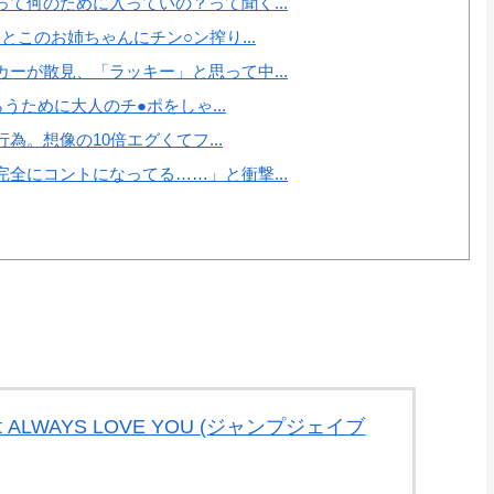
て何のために入っていの？って聞く...
とこのお姉ちゃんにチン○ン搾り...
ーが散見、「ラッキー」と思って中...
うために大人のチ●ポをしゃ...
為。想像の10倍エグくてフ...
全にコントになってる……」と衝撃...
not ALWAYS LOVE YOU (ジャンプジェイブ