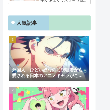
字が少なくてスッキリ読め
るぞ！！」
人気記事
外国人「ひどい奴なのに視聴者から
愛される日本のアニメキャラがこち
ら」（海外の反応）