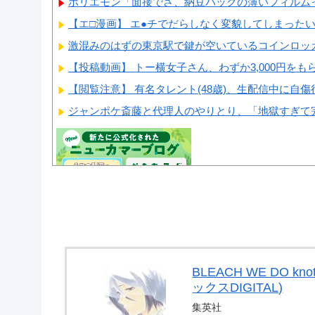
ホリエモン「面接でさ、納豆パックの薄いフィルムっ
【エ□漫画】 エ●チでだらしなく変貌してしまったい
激混みのはずの東京駅で鍵が空いているコインロッカ
【投稿動画】 トー横女子さん、わずか3,000円をもら
【閲覧注意】 有名タレント(48歳)、生配信中に自傷行
ジャンポケ斎藤と代理人のやりとり、「地獄すぎて完
Powered by livedoor 相互RSS
BLEACH WE DO k
ックスDIGITAL)
集英社