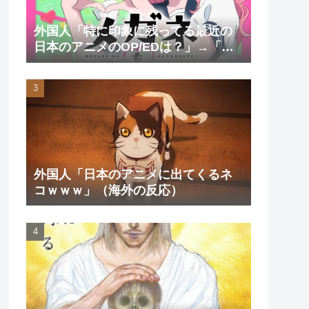
外国人「特に印象に残ってる最近の
日本のアニメのOP/EDは？」→「一
回も飛ばしたことないわ」（海外の
反応）
外国人「日本のアニメに出てくるネ
コｗｗｗ」（海外の反応）