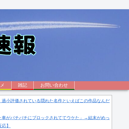
ニメ
雑記
お問い合わせ
、過小評価されている隠れた名作といえばこの作品なんだ
た車がバチバチにブロックされててウケた」→結末がめっ
反応】