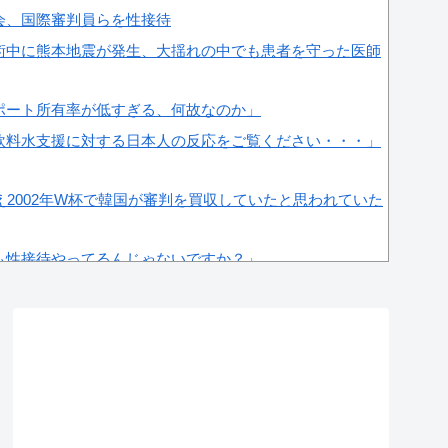
会、国際審判員らを性接待
術中に熊本地震が発生、大揺れの中でも患者を守った医師
ポート所有率が低すぎる、何故なのか」
飲料水支援に対する日本人の反応をご覧ください・・・」
さえ2002年W杯で韓国が審判を買収していたと思われていた
も性接待やってるんじゃないですか？」
判買収、遂に海外でも話題に…」→「2002年の栄光まで
反応
W杯ベスト4も怪しいと言われてるよ！性接待がバレちゃっ