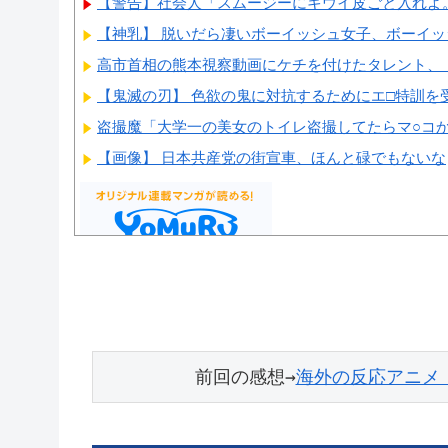
【警告】社会人「スムージーにキウイ皮ごと入れよ。こ
【神乳】 脱いだら凄いボーイッシュ女子、ボーイッシュ
高市首相の熊本視察動画にケチを付けたタレント、「
【鬼滅の刃】 色欲の鬼に対抗するためにエ□特訓を受
盗撮魔「大学一の美女のトイレ盗撮してたらマ○コから
【画像】 日本共産党の街宣車、ほんと碌でもないな
Powered by livedoor 相互RSS
前回の感想→
海外の反応アニメ