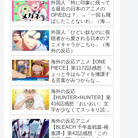
外国人「特に印象に残って
る最近の日本のアニメの
OP/EDは？」→「一回も飛
ばしたことないわ」（海外
の反応）
外国人「ひどい奴なのに視
聴者から愛される日本のア
ニメキャラがこちら」（海
外の反応）
海外の反応アニメ【ONE
PIECE】第1172話感想「ち
ょっと今はルフィを擁護す
る言葉がみつからな
い･･･」
海外の反応
【HUNTER×HUNTER】第
416話感想「おいおい、文
字が少なくてスッキリ読め
るぞ！！」
海外の反応アニメ
【BLEACH 千年血戦篇-禍
進譚-】第42話感想「この