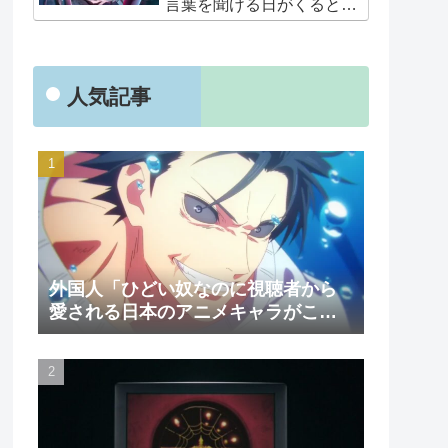
言葉を聞ける日がくると
は･･･夢みたいだ」
人気記事
外国人「ひどい奴なのに視聴者から
愛される日本のアニメキャラがこち
ら」（海外の反応）