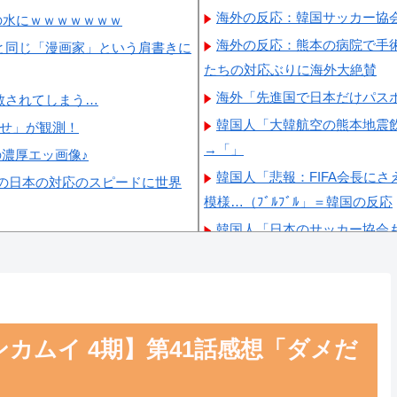
海外の反応：韓国サッカー協
の水にｗｗｗｗｗｗｗ
海外の反応：熊本の病院で手
と同じ「漫画家」という肩書きに
たちの対応ぶりに海外大絶賛
海外「先進国で日本だけパス
散されてしまう…
韓国人「大韓航空の熊本地震
らせ」が観測！
→「」
の濃厚エッ画像♪
韓国人「悲報：FIFA会長に
の日本の対応のスピードに世界
模様…（ﾌﾞﾙﾌﾞﾙ」＝韓国の反応
韓国人「日本のサッカー協会
韓国人「韓国サッカー協会の審
疑われる…（ﾌﾞﾙﾌﾞﾙ」＝韓国の
韓国人「今海外で韓国2002
たからね」
カムイ 4期】第41話感想「ダメだ