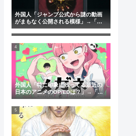
外国人「ジャンプ公式から謎の動画
がまもなく公開される模様」→「ま
外国人「日本のアニメを見て初めて
さか本当にくるのか？！」（海外の
泣いた作品は？」→「2000年代の3大
反応）
泣けるアニメ」（海外の反応）
外国人「特に印象に残ってる最近の
日本のアニメのOP/EDは？」→「一
回も飛ばしたことないわ」（海外の
反応）