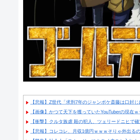
【悲報】Z世代「求刑7年のジャンポケ斎藤は口封じに
【画像】かつて天下を獲っていたYouTuberの現在
【衝撃】クルタ族虐 殺の犯人、ツェリードニヒで確定
【悲報】コレコレ、月収1億円ｗｗｗそりゃ外出る