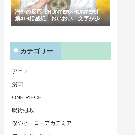
海外の反応【HUNTER×HUNTER】
第416話感想「おいおい、文字が少な
くてスッキリ読めるぞ！！」
カテゴリー
アニメ
漫画
ONE PIECE
呪術廻戦
僕のヒーローアカデミア