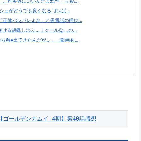
れ美容にいいんだよね〜」→ 結...
がどうでも良くなる ”お○ぱ...
正体バレバレよな」と黒電話の呼び...
ける胡蝶しのぶ…！クールなしの...
精●出てきたんだが…」（動画あ...
【ゴールデンカムイ 4期】第40話感想