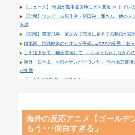
【ニュース】 韓国が熊本被災地に水を支援 ⇒ トイレ
【悲報】ワンピース原作者・尾田栄一郎さん、他の人
不満
【朗報】齋藤飛鳥、前屈みで完全に見えてる動画が拡
磁気嵐、地球由来のイオンが主導…JAXAの衛星「あ
舌を絡ませて、唾液交換して── ちゅっちゅしながら
海外「日本よ、お前がナンバーワンだ」 熊本地震直後
が衝撃
【画像】顔100点、体30点の女ｗｗｗ
Powered by livedoor 相互RSS
海外の反応アニメ【ゴールデン
もう･･･面白すぎる」