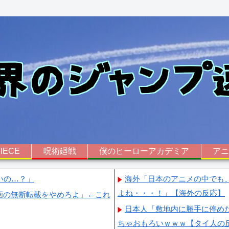
IECE
呪術廻戦
僕のヒーローアカデミア
ア
いの…？」
海外「日本のアニメの中でも
よね・・・！」【海外の反応】
画の無断転載をやめろよ」←これ
日本人「敷地内に勝手に停め
ちゃおもろいｗｗｗ【タイ人の