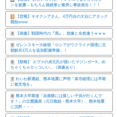
ンを披露→もちろん後続車と衝突し事故発生！！！
【悲報】キオクシアさん、4万円台の大台にアタック
3
開始www
【画像】戦国時代の『馬』、想像と全然違うｗｗｗ
4
ゼレンスキー大統領「ロシアがウクライナ国境に北
5
朝鮮兵3万人を追加配備準備」！
【朗報】 エヴァの貞元氏が描いたマジンガーX、め
6
ちゃくちゃカッコいい…（画像あり）
れいわ新選組、熊本地震に声明「高市総理には早期
7
に被災地を」
熊本大卒業後「自衛隊には貧しい子供が行くんで
8
す！」の立憲議員（元日教組・熊本大卒）、熊本地震
に沈黙・・・