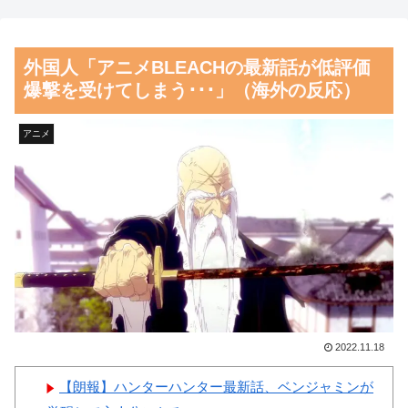
米上院が対ロ制裁法案を可
しい…」米国に対する日本政府
決、ロシア産原油・天然ガス輸
の懸念表明に海外ネチズンが大
外国人「アニメBLEACHの最新話が低評価
入上位国に最大100％関税…日
騒ぎ！【海外の反応】
爆撃を受けてしまう･･･」（海外の反応）
本は除外の可能性！
韓国人「日本の某ゲームが米
【朗報】齋藤飛鳥、前屈みで
国進出した当時、アメリカ国内
アニメ
完全に見えてる動画が拡散され
で巻き起こった熱狂的ブームの
てしまう…
様子がこちら…」＝韓国の反応
磁気嵐、地球由来のイオンが
韓国人「韓国人が『日本の地
主導…JAXAの衛星「あらせ」
下鉄は複雑すぎる』と感じる驚
が観測！
きの理由がこちらです‥」
→「あまりの難易度の高さに冷
舌を絡ませて、唾液交換して
や汗をかいた‥」
── ちゅっちゅしながらの濃厚
エッ画像♪
韓国人「とある日本人が極限
2022.11.18
まで趣味を極めまくった結果、
海外「日本よ、お前がナンバ
【朗報】ハンターハンター最新話、ベンジャミンが
つい生み出してしまったものが
ーワンだ」 熊本地震直後の日