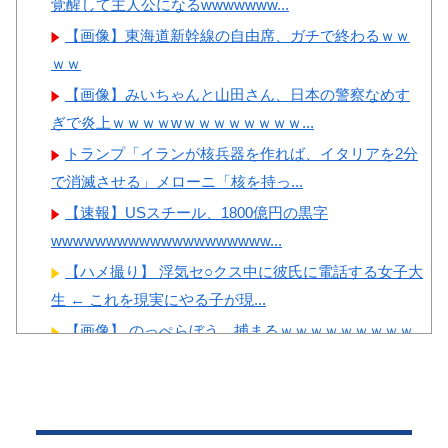
覚醒して主人公になるwwwwwww...
こちら…（ﾌﾞﾙﾌﾞﾙ」＝韓国の
本の対応のスピードに世界が衝
反応
【画像】東海道新幹線の自由席、ガチで終わるｗｗ
撃
ｗｗ
韓国人「意外に日本人が不思
【画像】顔100点、体30点の
議に思い知らなかった事」
【画像】みいちゃんと山田さん、日本の警察なめす
女ｗｗｗ
ぎで炎上ｗｗｗｗwｗｗｗｗｗｗｗｗ...
韓国人「日本の村上宗隆 vs
韓国のイ・ジョンフ」→「」
トランプ「イランが核兵器を作れば、イタリアを2分
【MLB】
で消滅させる」メローニ「核を持っ...
Powered by livedoor 相互RSS
【速報】USスチール、1800億円の黒字
wwwwwwwwwwwwwwwwwwww...
【ハメ撮り】 浮気セ○クス中に彼氏に電話する女子大
Powered by livedoor 相互RSS
生 ← これを現実にやる子が現...
【画像】 のっぺらぼう、捕まるｗｗｗｗｗｗｗｗｗ
ｗ
実家でお留守番してたら警官が来訪、「この家空き
家でしたよね？」と問いかけてくるが...