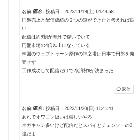
名前:
匿名
:
投稿日：2022/11/19(土) 04:44:58
円盤売上と配信成績の２つの道ができたと考えれば良
い
配信は約9割が海外で稼いでいて
円盤市場の4倍以上になっている
韓国のウェブトゥーン原作の神之塔は日本で円盤を発
売せず
工作成功して配信だけで2期製作が決まった
返信
名前:
匿名
:
投稿日：2022/11/20(日) 11:41:41
あれでオワコン扱いは厳しいやろ
ネガキャン多いけど配信だとスパイとチェンソーの2
強だよ