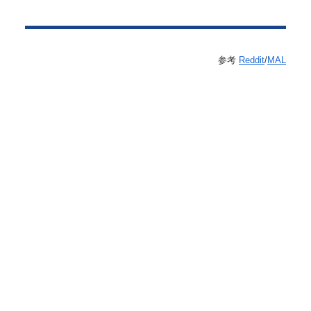
参考
Reddit
/
MAL