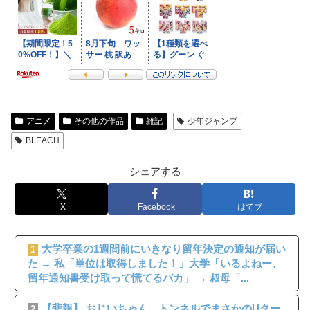
アニメ
その他の作品
雑記
少年ジャンプ
BLEACH
シェアする
X
Facebook
はてブ
大学卒業の1週間前にいきなり留年決定の通知が届い
1
た → 私「単位は取得しました！」大学「いるよねー、
留年通知書受け取って慌てるバカ」 → 叔母「...
【悲報】 おじいちゃん、トンネルでまさかのUター
2