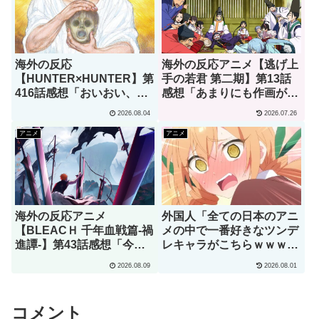
海外の反応
海外の反応アニメ【逃げ上
【HUNTER×HUNTER】第
手の若君 第二期】第13話
416話感想「おいおい、文
感想「あまりにも作画が良
字が少なくてスッキリ読め
すぎて実写かと思っちゃっ
2026.08.04
2026.07.26
るぞ！！」
たよ」
アニメ
アニメ
海外の反応アニメ
外国人「全ての日本のアニ
【BLEACＨ 千年血戦篇-禍
メの中で一番好きなツンデ
進譚-】第43話感想「今後
レキャラがこちらｗｗｗ」
一切の織姫に対する誹謗中
（海外の反応）
2026.08.09
2026.08.01
傷を私は拒絶する！」
コメント