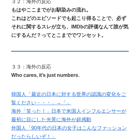
３２：海外の反応
もはやここまでがお馴染みの流れ。
これはどのエピソードでも起こり得ることで、必ず
それに関するスレが立ち、IMDbの評価なんて誰が気
にするんだ？ってとこまででワンセット。
３３：海外の反応
Who cares, it’s just numbers.
韓国人「最近の日本に対する世界の認識の変化をご
覧ください・・・」→「」
海外「笑った！」日本で米国人インフルエンサーが
最初に目にした光景に海外が超感動
外国人「90年代の日本の女子はこんなファッション
だったらしいぞ！」