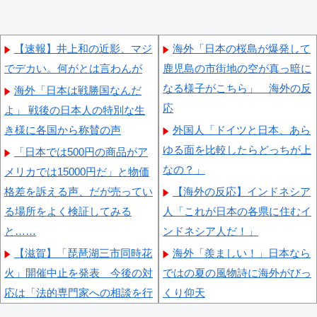
【速報】井上和の近影、マジ
海外「日本の桜島が爆発して
でデカい。何がとは言わんが
鹿児島の市街地の空が真っ暗に
なる様子がこちら」 海外の反
海外「日本は戦勝国なんだ
応
よ」 戦後の日本人の特別な生
き様に各国から称賛の声
外国人「ドイツと日本、あら
ゆる面を比較したらどっちが上
「日本では500円の商品がア
なの？」
メリカでは15000円だ」と物価
格差を訴える声、だが売ってい
【海外の反応】インドネシア
る場所をよく検証してみる
人「これが日本の各県に住むイ
と……
ンドネシア人だ！」
【滋賀】「琵琶湖三市同時花
海外「羨ましい！」日本なら
火」開催中止を発表 今後の対
ではの夏の風物詩に海外がびっ
応は「法的専門家への相談を行
くり仰天
いながら」3市が関与否定
海外「これは日本の主張が正