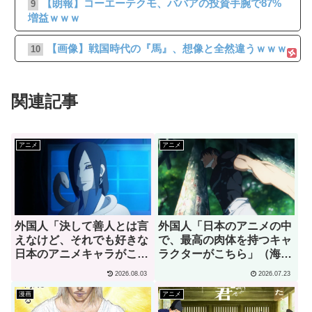
【朗報】コーエーテクモ、ババアの投資手腕で87%
9
増益ｗｗｗ
【画像】戦国時代の『馬』、想像と全然違うｗｗｗ
10
関連記事
アニメ
アニメ
外国人「決して善人とは言
外国人「日本のアニメの中
えなけど、それでも好きな
で、最高の肉体を持つキャ
日本のアニメキャラがこち
ラクターがこちら」（海外
ら」→「願いを叶えてくれ
の反応）
2026.08.03
2026.07.23
るし、魔法の力もくれ
る！」（海外の反応）
漫画
アニメ