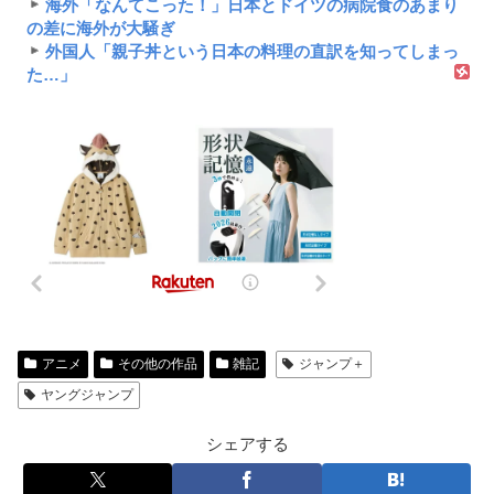
海外「なんてこった！」日本とドイツの病院食のあまり
の差に海外が大騒ぎ
外国人「親子丼という日本の料理の直訳を知ってしまっ
た…」
アニメ
その他の作品
雑記
ジャンプ＋
ヤングジャンプ
シェアする