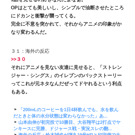
OPはとても美しいし、シンプルで油断させたところ
にドカンと衝撃が襲ってくる。
完全に不意を突かれて、それからアニメの印象がか
なり変わるんだ。
３１：海外の反応
>>３０
それにアニメを見ない友達に見せると、「ストレン
ジャー・シングス」のイレブンのバックストーリー
ってこれが元ネタなんだぜってドヤれるという利点
もある。
「200mLのコーヒーを1日4杯飲んでも、水を飲ん
だときと体の水分状態は変わらなかった」あ...
山本由伸が初完投で10勝目、大谷翔平は2打点でヤ
ンキースに完勝、ドジャース戦・実況スレの翻...
海外の反応：鈴木誠也が弾丸19号HRと好守備で大