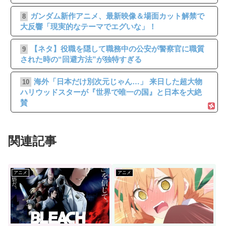
ガンダム新作アニメ、最新映像＆場面カット解禁で
8
大反響「現実的なテーマでエグいな」！
【ネタ】役職を隠して職務中の公安が警察官に職質
9
された時の“回避方法”が独特すぎる
海外「日本だけ別次元じゃん…」 来日した超大物
10
ハリウッドスターが『世界で唯一の国』と日本を大絶
賛
関連記事
アニメ
アニメ