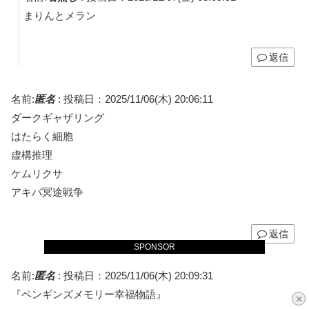
まりんとメラン
返信
名前:
匿名
:
投稿日：2025/11/06(木) 20:06:11
ダークギャザリング
はたらく細胞
虚構推理
ケムリクサ
アキバ冥途戦争
返信
SPONSOR
名前:
匿名
:
投稿日：2025/11/06(木) 20:09:31
『ペンギンズメモリー幸福物語』
×