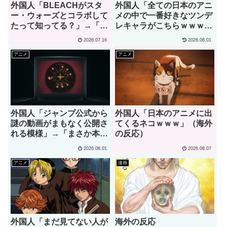
外国人「BLEACHがスタ
外国人「全ての日本のアニ
ー・ウォーズとコラボして
メの中で一番好きなツンデ
たって知ってる？」→「何
レキャラがこちらｗｗｗ」
でそこに一護が？」（海外
（海外の反応）
2026.07.16
2026.08.01
の反応）
アニメ
アニメ
外国人「ジャンプ公式から
外国人「日本のアニメに出
謎の動画がまもなく公開さ
てくるネコｗｗｗ」（海外
れる模様」→「まさか本当
の反応）
にくるのか？！」（海外の
2026.08.01
2026.08.07
反応）
アニメ
漫画
外国人「まだ見てない人が
海外の反応