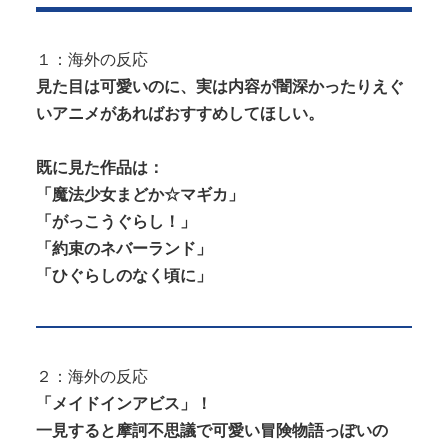
なく韓国の医療関係者も同じよ
井上晴美、乳首ヘア○ードや濡れ場お○ぱいがエ□過ぎ
うに行動したはずだ」【熊本地
る！人生最後のラスト写真集、最...
１：海外の反応
震】
見た目は可愛いのに、実は内容が闇深かったりえぐ
いアニメがあればおすすめしてほしい。
既に見た作品は：
Powered by livedoor 相互RSS
Powered by livedoor 相互RSS
「魔法少女まどか☆マギカ」
「がっこうぐらし！」
「約束のネバーランド」
「ひぐらしのなく頃に」
２：海外の反応
「メイドインアビス」！
一見すると摩訶不思議で可愛い冒険物語っぽいの