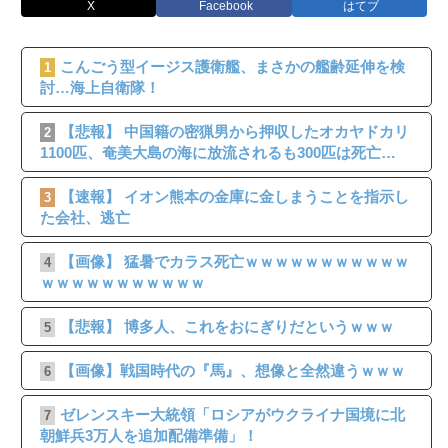
X
Facebook
はてブ
こんごう型イージス護衛艦、まさかの艦齢延伸を検
1
討…海上自衛隊！
【悲報】 中国籍の密猟男から押収したオカヤドカリ
2
1100匹、奄美大島の海に放流されるも300匹は死亡…
【速報】 イオン熊本の金庫に金しまうことを指示し
3
た会社、逃亡
【画像】 猛暑でカラス死亡ｗｗｗｗｗｗｗｗｗｗｗ
4
ｗｗｗｗｗｗｗｗｗｗｗ
【悲報】 博多人、これをおにぎりだというｗｗｗ
5
【画像】戦国時代の『馬』、想像と全然違うｗｗｗ
6
ゼレンスキー大統領「ロシアがウクライナ国境に北
7
朝鮮兵3万人を追加配備準備」！