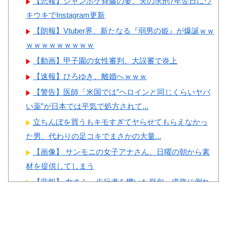
【悲報】ジャンポケ斉藤の妻、夫の求刑7年翌日にウ
い・・・」
女ｗｗｗ
キウキでInstagram更新
韓国人「織田信長の安土城の
【朗報】Vtuber界、新たなる『弱男の姫』が爆誕ｗｗ
復元図と建築技術の高さに韓国
ｗｗｗｗｗｗｗｗｗ
人が衝撃！」→「当時の技術力
に言葉を失う‥」
【動画】甲子園の女性審判、大誤審で炎上
Powered by livedoor 相互RSS
韓国人「日本の某全国チェー
【速報】ひろゆき、離婚へｗｗｗ
ン店の商品写真が話題になって
【警告】医師「米国では”ヘロインと同じくらいヤバ
いる理由がこちら…」→「羨ま
い薬”が日本では平気で処方されて...
しい…（ﾌﾞﾙﾌﾞﾙ」＝韓国の反
立ちんぼを買うもキモすぎてヤらせてもらえなかっ
応
た男、代わりの足コキでまさかの大量...
韓国人「手術中に震度6強の
【画像】 サンモニの女子アナさん、日曜の朝から素
地震、その時の日本の医療スタ
材を提供してしまう
ッフたちの姿をご覧ください」
【悲報】 女さん、歩行者を轢いた挙句、道路に倒れ
→「マジで鳥肌立った」「こう
てどえらいことになってしまうw ...
いう姿は韓国も見習わないと」
長身美ボディの保育士さんが女性用風俗を勢いで初
「あんな状況なら日本だけでは
利用…子供に絶対見せられないメスの...