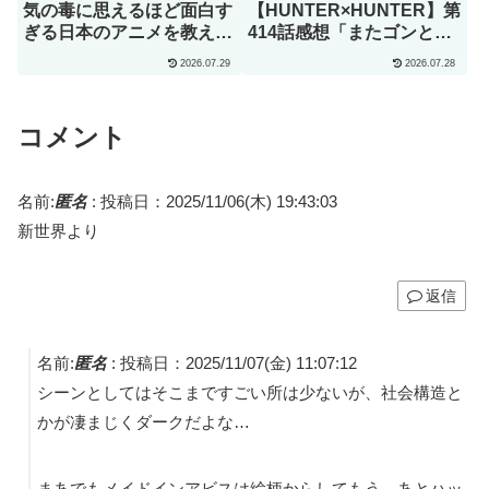
気の毒に思えるほど面白す
【HUNTER×HUNTER】第
ぎる日本のアニメを教え
414話感想「またゴンとキ
て」→「究極の夏アニメで
ルアを見られるなんて･･･
2026.07.29
2026.07.28
あるコレ」（海外の反応）
こんな日がくるのをずっと
待ってた」
コメント
名前:
匿名
:
投稿日：2025/11/06(木) 19:43:03
新世界より
返信
名前:
匿名
:
投稿日：2025/11/07(金) 11:07:12
シーンとしてはそこまですごい所は少ないが、社会構造と
かが凄まじくダークだよな…
まあでもメイドインアビスは絵柄からしてもう…あとハッ