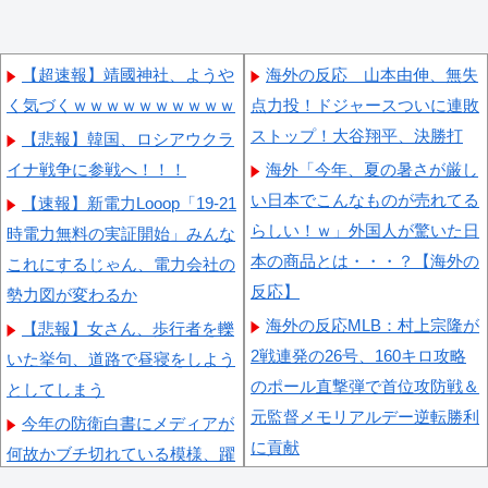
【超速報】靖國神社、ようや
海外の反応 山本由伸、無失
く気づくｗｗｗｗｗｗｗｗｗｗ
点力投！ドジャースついに連敗
ストップ！大谷翔平、決勝打
【悲報】韓国、ロシアウクラ
イナ戦争に参戦へ！！！
海外「今年、夏の暑さが厳し
い日本でこんなものが売れてる
【速報】新電力Looop「19-21
らしい！ｗ」外国人が驚いた日
時電力無料の実証開始」みんな
本の商品とは・・・？【海外の
これにするじゃん、電力会社の
反応】
勢力図が変わるか
海外の反応MLB：村上宗隆が
【悲報】女さん、歩行者を轢
2戦連発の26号、160キロ攻略
いた挙句、道路で昼寝をしよう
のポール直撃弾で首位攻防戦＆
としてしまう
元監督メモリアルデー逆転勝利
今年の防衛白書にメディアが
に貢献
何故かブチ切れている模様、躍
海外「なんてこった！」日本
起になって批判するも逆に有権