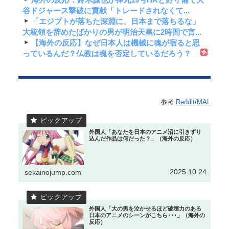
谷ドジャース撃破に貢献「トレードされなくて...
「エジプトが落ちた深淵に、日本まで落ちるな」
大統領を辞めたばかりの男が明治天皇に2時間で言...
【海外の反応】なぜ日本人は機械に魂が宿ると思
っているんだ？仏教は魂を否定しているだろう？
参考
Reddit
/
MAL
外国人「あなたを日本のアニメ沼に引きずり
込んだ作品は何だった？」（海外の反応）
2025.10.24
sekainojump.com
外国人「大の男を泣かせるほど破壊力のある
日本のアニメのシーンがこちら･･･」（海外の
反応）