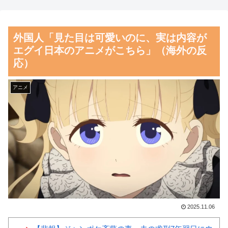
とドイツの病院食のあまりの差
者からは……
に海外が大騒ぎ
【朗報】齋藤飛鳥、前屈みで
外国人「見た目は可愛いのに、実は内容が
外国人「親子丼という日本の
完全に見えてる動画が拡散され
エグイ日本のアニメがこちら」（海外の反
料理の直訳を知ってしまっ
てしまう…
応）
た…」
磁気嵐、地球由来のイオンが
韓国人「韓国人が日本のラー
主導…JAXAの衛星「あらせ」
アニメ
メンについて勘違いしているこ
が観測！
とがこちら…」→「え
舌を絡ませて、唾液交換して
っ？？？？？？？？？？」＝韓
── ちゅっちゅしながらの濃厚
国の反応
エッ画像♪
韓国サッカー協会「現在は不
海外「日本よ、お前がナンバ
適切な行為は絶対にない」→韓
ーワンだ」 熊本地震直後の日
国人「一番重要なのは2002年な
本の対応のスピードに世界が衝
のにそこは言及しないんだなｗ
撃
2025.11.06
ｗｗ」「責任逃れが本当にひど
【画像】顔100点、体30点の