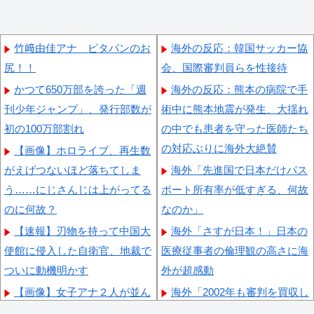
竹﨑由佳アナ ピタパンのお
海外の反応：韓国サッカー協
尻！！
会、国際審判員らを性接待
かつて650万部を誇った「週
海外の反応：熊本の病院で手
刊少年ジャンプ」、発行部数が
術中に熊本地震が発生、大揺れ
初の100万部割れ
の中でも患者を守った医師たち
の対応ぶりに海外大絶賛
【画像】ホロライブ、再生数
がえげつないほど落ちてしま
海外「先進国で日本だけパス
う……にじさんじは上がってる
ポート所有率が低すぎる、何故
のに何故？
なのか」
【速報】刃物を持って中国大
海外「さすが日本！」日本の
使館に侵入した自衛官、地裁で
医療従事者の倫理観の高さに海
ついに動機明かす
外が超感動
【画像】女子アナ２人が並ん
海外「2002年も審判を買収し
だ結果ｗｗｗｗｗｗｗｗｗｗｗ
たのか！」韓国サッカー協会に