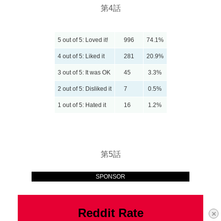
第4話
5 out of 5: Loved it!
996
74.1%
4 out of 5: Liked it
281
20.9%
3 out of 5: It was OK
45
3.3%
2 out of 5: Disliked it
7
0.5%
1 out of 5: Hated it
16
1.2%
第5話
SPONSOR
Reddit Rate
×