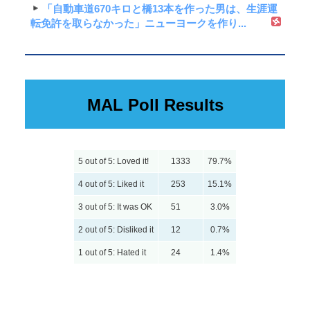
「自動車道670キロと橋13本を作った男は、生涯運
転免許を取らなかった」ニューヨークを作り...
MAL Poll Results
5 out of 5: Loved it!
1333
79.7%
4 out of 5: Liked it
253
15.1%
3 out of 5: It was OK
51
3.0%
2 out of 5: Disliked it
12
0.7%
1 out of 5: Hated it
24
1.4%