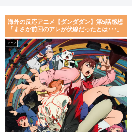
ｗｗｗｗｗｗｗｗｗｗｗｗｗｗ
よる国際試合の審判買収が発覚
ｗｗｗｗｗ
し大騒ぎ！【海外の反応】
海外の反応アニメ【ダンダダン】第5話感想
【Pickup06072014】
韓国人「どうやら五輪サッカ
「まさか前回のアレが伏線だったとは･･･」
【朗報】齋藤飛鳥、前屈みで
ー日韓戦でも審判の接待があっ
完全に見えてる動画が拡散され
た模様…」→「メダル剥奪なの
アニメ
てしまう…
では…？（ﾌﾞﾙﾌﾞﾙ」＝韓国の
反応
磁気嵐、地球由来のイオンが
主導…JAXAの衛星「あらせ」
韓国人「MLBで日本人より韓
が観測！
国人選手のほうがこの能力だけ
は上だよね」
舌を絡ませて、唾液交換して
── ちゅっちゅしながらの濃厚
韓国人「意外に日本との関係
エッ画像♪
が深い地球の裏側の国がこちら
です‥」→「国境を越えた驚く
海外「日本よ、お前がナンバ
べき歴史のつながり‥」
ーワンだ」 熊本地震直後の日
本の対応のスピードに世界が衝
韓国人「悲報：サッカー協会