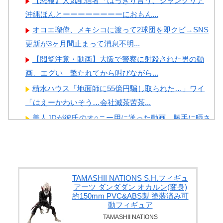
【悲報】人気配信者「はっきり言う、ジャングリア
沖縄ほんとーーーーーーーーにおもん...
オコエ瑠偉、メキシコに渡って2球団を即クビ→SNS
更新が3ヶ月間止まって消息不明...
【閲覧注意・動画】大阪で警察に射殺された男の動
画、エグい 撃たれてから叫びながら...
積水ハウス「地面師に55億円騙し取られた…」ワイ
「はえーかわいそう…会社滅茶苦茶...
美人JDが彼氏のオ○ニー用に送った動画、勝手に晒さ
れて学校中の”共有オカズ” に...
【朗報】 爆胸の気象予報士さん、NHKから解き放た
れる
【画像】 女の子「ど、どどどどこ見てるんですか
TAMASHII NATIONS S.H.フィギュ
アーツ ダンダダン オカルン(変身)
ッ！」
約150mm PVC&ABS製 塗装済み可
動フィギュア
村重杏奈、写真集ヌードがエ□い！乳首透け、巨乳お
TAMASHII NATIONS
○ぱいが最高過ぎる！