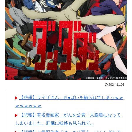
撃
の審判への性接待が事実の場
合、国際試合の出場権を完全剥
【画像】顔100点、体30点の
奪される模様…（ﾌﾞﾙﾌﾞﾙ」＝
女ｗｗｗ
韓国の反応
韓国、サッカーW杯予選で審
判を性●接待して買収していた
ことが判明！ 日本も巻き込ま
Powered by livedoor 相互RSS
れることに
2024.11.01
Powered by livedoor 相互RSS
【悲報】ライザさん、お●ぱいを触られてしまうｗｗ
ｗｗｗｗｗｗ
【悲報】有名漫画家、がんを公表「大腸癌になって
しまいました。肝臓に転移も見られて...