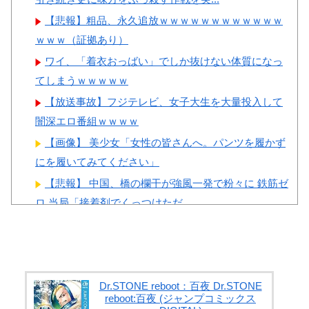
【悲報】粗品、永久追放ｗｗｗｗｗｗｗｗｗｗｗｗ
Powered by livedoor 相互RSS
ｗｗｗ（証拠あり）
ワイ、「着衣おっばい」でしか抜けない体質になっ
てしまうｗｗｗｗｗ
【放送事故】フジテレビ、女子大生を大量投入して
闇深エロ番組ｗｗｗｗ
【画像】 美少女「女性の皆さんへ。パンツを履かず
にを履いてみてください」
【悲報】 中国、橋の欄干が強風一発で粉々に 鉄筋ゼ
ロ 当局「接着剤でくっつけただ...
PTA会長「PTA参加拒否した親へ最終警告。こうなっ
てもいい？」
外国人「日本人女のイキ方、何これヤバい…」⇒ 中
出しされ痙攣する姿が海外で話題に
Dr.STONE reboot：百夜 Dr.STONE
reboot:百夜 (ジャンプコミックス
左翼市民団体、広島では通用せず「人殺しの汚い足