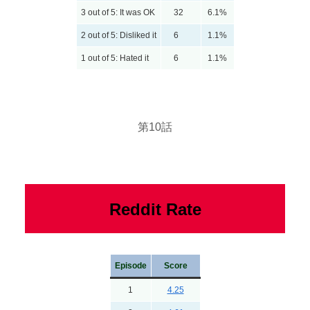
3 out of 5: It was OK
32
6.1%
2 out of 5: Disliked it
6
1.1%
1 out of 5: Hated it
6
1.1%
第10話
Reddit Rate
Episode
Score
1
4.25