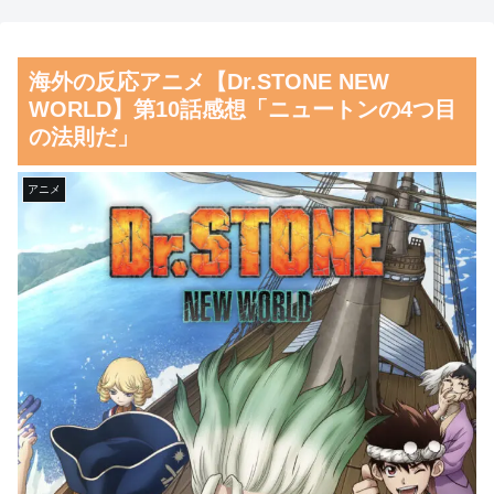
真で鳩対策した結果→ちゃんと
完全に見えてる動画が拡散され
理解してて笑うｗｗｗ【タイ人
てしまう…
海外の反応アニメ【Dr.STONE NEW
の反応】
磁気嵐、地球由来のイオンが
WORLD】第10話感想「ニュートンの4つ目
韓国人「日本がここまでの観
主導…JAXAの衛星「あらせ」
の法則だ」
光大国に発展した本当の理由が
が観測！
こちら…」→「昔から日本は愛
舌を絡ませて、唾液交換して
アニメ
されてた…（ﾌﾞﾙﾌﾞﾙ」＝韓国
── ちゅっちゅしながらの濃厚
の反応
エッ画像♪
韓国人「韓国サッカー協会の
海外「日本よ、お前がナンバ
性接待報道、海外でも大騒ぎ
ーワンだ」 熊本地震直後の日
に・・・2002年W杯4強の記録
本の対応のスピードに世界が衝
取り消しの声も」→「マジで国
撃
の恥だ」「2002年まで疑う価値
【画像】顔100点、体30点の
がある」「国民や国が築いた国
女ｗｗｗ
格をサッカー選手が足で蹴り飛