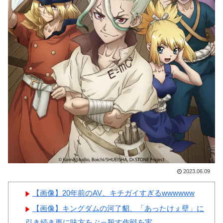
ばすね」
韓国人「日本の柴犬くん散歩
中の暑さに耐えられなかった結
Powered by livedoor 相互RSS
果」
韓国人「最近の日本アニメ業
界の勢力図を変えたと言われる
作品がこちら…」→「こういう
のが面白い…（ﾌﾞﾙﾌﾞﾙ」＝韓
国の反応
韓国人「韓国サッカー協会関
係者が『不適切接待は慣行だっ
た』と衝撃発言！日韓ワールド
2023.06.09
カップ4強にも疑いの視線が向
けられる」
【画像】20年前のAV、キチガイすぎるwwwwww
【画像】キングダムの河了貂、「あったけぇ壁」に
引き続き更に味方をぶっ殺す作戦を実...