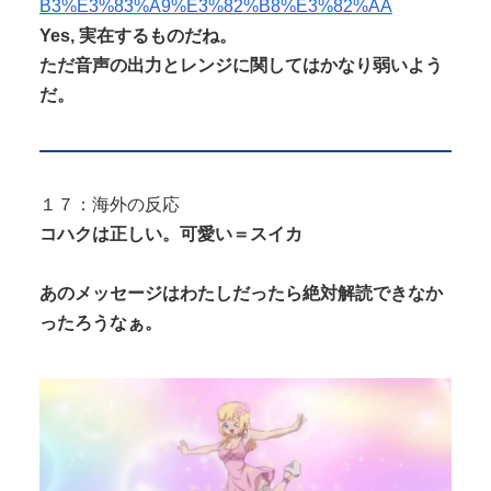
B3%E3%83%A9%E3%82%B8%E3%82%AA
Yes, 実在するものだね。
ただ音声の出力とレンジに関してはかなり弱いよう
だ。
１７：海外の反応
コハクは正しい。可愛い＝スイカ
あのメッセージはわたしだったら絶対解読できなか
ったろうなぁ。