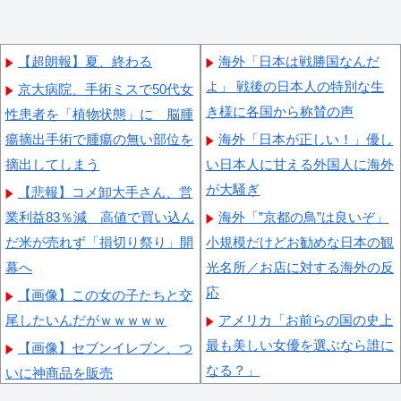
【超朗報】夏、終わる
海外「日本は戦勝国なんだ
よ」 戦後の日本人の特別な生
京大病院、手術ミスで50代女
き様に各国から称賛の声
性患者を「植物状態」に 脳腫
瘍摘出手術で腫瘍の無い部位を
海外「日本が正しい！」優し
摘出してしまう
い日本人に甘える外国人に海外
が大騒ぎ
【悲報】コメ卸大手さん、営
業利益83％減 高値で買い込ん
海外「”京都の鳥”は良いぞ」
だ米が売れず「損切り祭り」開
小規模だけどお勧めな日本の観
幕へ
光名所／お店に対する海外の反
応
【画像】この女の子たちと交
尾したいんだがｗｗｗｗｗ
アメリカ「お前らの国の史上
最も美しい女優を選ぶなら誰に
【画像】セブンイレブン、つ
なる？」
いに神商品を販売
日本の新宿駅が怖いネコの写
【朗報】齋藤飛鳥、前屈みで