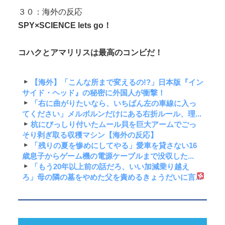
３０：海外の反応
SPY×SCIENCE lets go！
コハクとアマリリスは最高のコンビだ！
【海外】「こんな所まで変えるの!?」日本版『イン
サイド・ヘッド』の秘密に外国人が衝撃！
「右に曲がりたいなら、いちばん左の車線に入っ
てください」メルボルンだけにある右折ルール、理...
杭にびっしり付いたムール貝を巨大アームでごっ
そり剥ぎ取る収穫マシン【海外の反応】
「残りの夏を惨めにしてやる」愛車を貸さない16
歳息子からゲーム機の電源ケーブルまで没収した...
「もう20年以上前の話だろ、いい加減乗り越え
ろ」母の隣の墓をやめた父を責めるきょうだいに言...