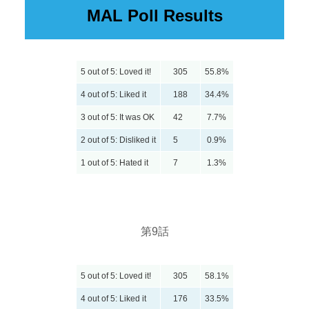
MAL Poll Results
5 out of 5: Loved it!
305
55.8%
4 out of 5: Liked it
188
34.4%
3 out of 5: It was OK
42
7.7%
2 out of 5: Disliked it
5
0.9%
1 out of 5: Hated it
7
1.3%
第9話
5 out of 5: Loved it!
305
58.1%
4 out of 5: Liked it
176
33.5%