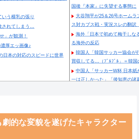
国後『本家』に失望する事態に
大谷翔平が25＆26号ホーム
ていう横乳の張り
ス対カブス戦・実況スレの翻訳
散されてしまう…
海外「日本で初めて梅干しな
らせ」が観測！
る海外の反応
の濃厚エッ画像♪
韓国人「韓国サッカー協会が
の日本の対応のスピードに世界
買収してる…（ﾌﾞﾙﾌﾞﾙ」＝韓
中国人「サッカーW杯 日本
一は正しかった」「後知恵の諸
【激震】韓国人「韓国サッカ
ていたことが発覚…（ﾌﾞﾙﾌﾞﾙ
韓国人「日本ではテーブルに
格すぎて韓国人が衝撃！」→「
も劇的な変貌を遂げたキャラクター
韓国人「韓国サッカー協会W