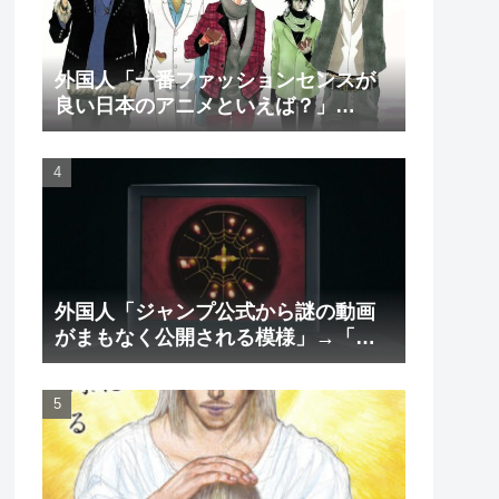
外国人「一番ファッションセンスが
良い日本のアニメといえば？」
→「一択でしょ」（海外の反応）
外国人「ジャンプ公式から謎の動画
がまもなく公開される模様」→「ま
さか本当にくるのか？！」（海外の
反応）