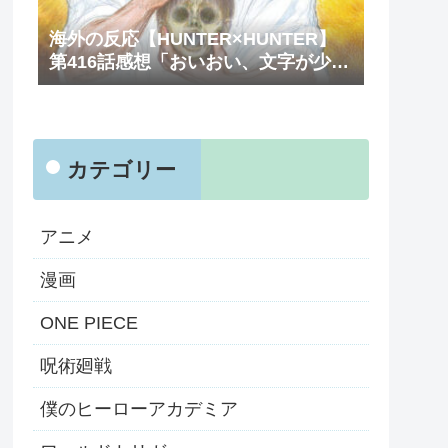
海外の反応【HUNTER×HUNTER】
第416話感想「おいおい、文字が少な
くてスッキリ読めるぞ！！」
カテゴリー
アニメ
漫画
ONE PIECE
呪術廻戦
僕のヒーローアカデミア