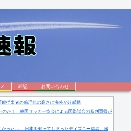
ニメ
雑記
お問い合わせ
医療従事者の倫理観の高さに海外が超感動
したのか！」韓国サッカー協会による国際試合の審判買収が
なかった…」 日本を知ってしまったディズニー信者、帰