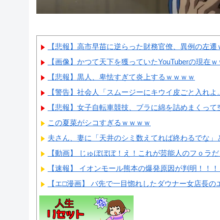
【悲報】高市早苗に逆らった財務官僚、異例の左遷
【画像】かつて天下を獲っていたYouTuberの現在
【悲報】黒人、卑怯すぎて炎上するｗｗｗｗ
【警告】社会人「スムージーにキウイ皮ごと入れよ。こ
【悲報】女子自転車競技、ブラに綿を詰めまくって空
この夏菜がシコすぎるｗｗｗｗ
夫さん、妻に「天井のシミ数えてれば終わるでな」と押
【動画】 じゅぼぼぼ！え！これが芸能人のフｏラだ、
【速報】 イオンモール熊本の爆発原因が判明！！！
【エ□漫画】 バ先で一目惚れしたダウナー女店長のエ