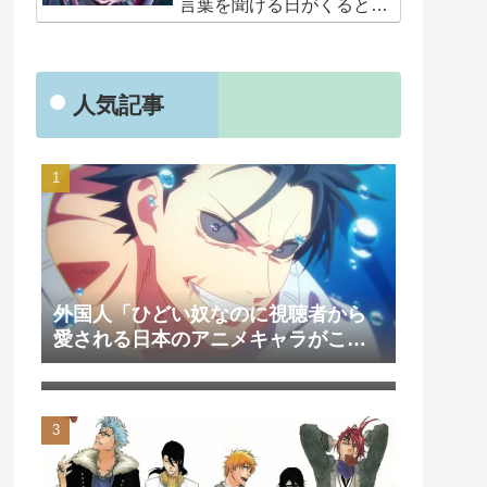
言葉を聞ける日がくると
は･･･夢みたいだ」
人気記事
外国人「ひどい奴なのに視聴者から
愛される日本のアニメキャラがこち
外国人「日本のアニメを見て初めて
ら」（海外の反応）
泣いた作品は？」→「2000年代の3大
泣けるアニメ」（海外の反応）