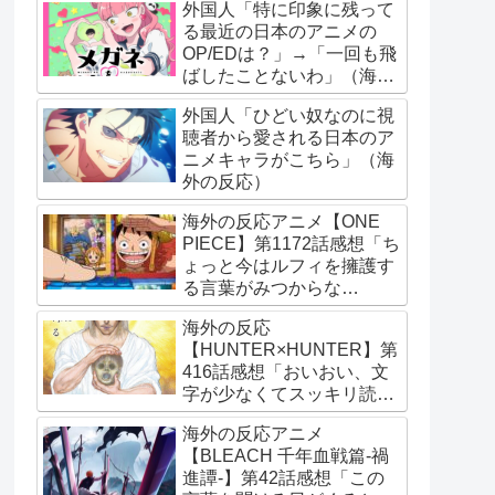
外国人「特に印象に残って
る最近の日本のアニメの
OP/EDは？」→「一回も飛
ばしたことないわ」（海外
の反応）
外国人「ひどい奴なのに視
聴者から愛される日本のア
ニメキャラがこちら」（海
外の反応）
海外の反応アニメ【ONE
PIECE】第1172話感想「ち
ょっと今はルフィを擁護す
る言葉がみつからな
い･･･」
海外の反応
【HUNTER×HUNTER】第
416話感想「おいおい、文
字が少なくてスッキリ読め
るぞ！！」
海外の反応アニメ
【BLEACH 千年血戦篇-禍
進譚-】第42話感想「この