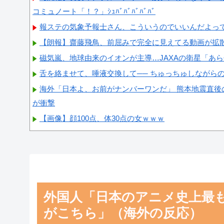
コミュノート「！？」ｼｭﾊﾞﾊﾞﾊﾞﾊﾞﾊﾞ
報ステの気象予報士さん、こういうのでいいんだよっ
【朗報】齋藤飛鳥、前屈みで完全に見えてる動画が拡
磁気嵐、地球由来のイオンが主導…JAXAの衛星「あ
舌を絡ませて、唾液交換して── ちゅっちゅしながら
海外「日本よ、お前がナンバーワンだ」 熊本地震直後
が衝撃
【画像】顔100点、体30点の女ｗｗｗ
Powered by livedoor 相互RSS
外国人「日本のアニメ史上最
がこちら」（海外の反応）