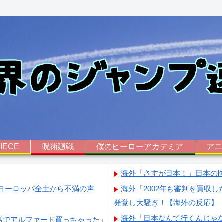
IECE
呪術廻戦
僕のヒーローアカデミア
ア
海外「さすが日本！」日本の
ヨーロッパ全土から不満の声
海外「2002年も審判を買収
発覚し大騒ぎ！【海外の反応】
海外「日本なんて行くんじゃ
括でアルファード買っちゃった」