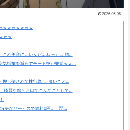
2026.06.06
ｗｗｗｗｗｗｗｗ
ｗｗｗｗ
れ美容にいいんだよね〜」→ 結...
気抵抗を減らすチート技が発覚ｗｗ...
し倒されて性行為 → 凄いこと...
綺麗な顔とお口でこんなことして...
！
●チなサービスで給料0円…！弱...