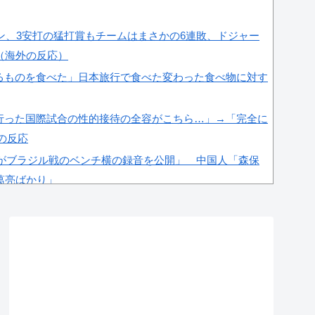
ラン、3安打の猛打賞もチームはまさかの6連敗、ドジャー
（海外の反応）
るものを食べた」日本旅行で食べた変わった食べ物に対す
行った国際試合の性的接待の全容がこちら…」→「完全に
国の反応
紙がブラジル戦のベンチ横の録音を公開」 中国人「森保
葛亮ばかり」
ー協会、W杯・五輪で複数回の性接待を行い審判を買収し
」＝韓国の反応
肘をついてはいけない？日本の食事マナーが想像以上に厳
これが日本の食事マナーか？‥」
杯予選で外国人審判に性接待したことが発覚！」