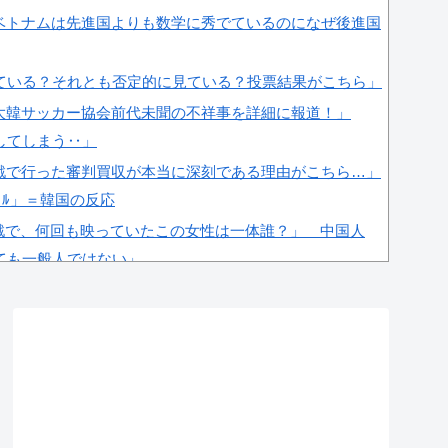
ベトナムは先進国よりも数学に秀でているのになぜ後進国
見ている？それとも否定的に見ている？投票結果がこちら」
大韓サッカー協会前代未聞の不祥事を詳細に報道！」
してしまう‥」
戦で行った審判買収が本当に深刻である理由がこちら…」
ﾞﾙ」＝韓国の反応
戦で、何回も映っていたこの女性は一体誰？」 中国人
ても一般人ではない」
待の試合結果をご覧ください」→「マッサージ効果は間違
ッドサッカーだ」
まれていたサッカー協会の衝撃的な接待リストに衝撃の
次々と明るみに‥」