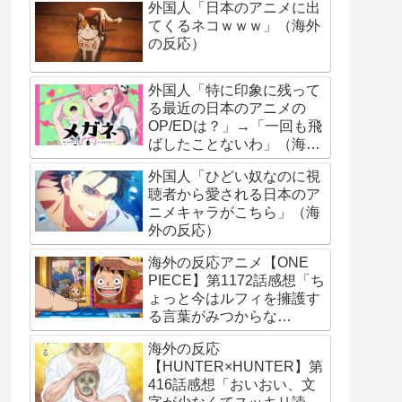
外国人「日本のアニメに出
てくるネコｗｗｗ」（海外
の反応）
外国人「特に印象に残って
る最近の日本のアニメの
OP/EDは？」→「一回も飛
ばしたことないわ」（海外
の反応）
外国人「ひどい奴なのに視
聴者から愛される日本のア
ニメキャラがこちら」（海
外の反応）
海外の反応アニメ【ONE
PIECE】第1172話感想「ち
ょっと今はルフィを擁護す
る言葉がみつからな
い･･･」
海外の反応
【HUNTER×HUNTER】第
416話感想「おいおい、文