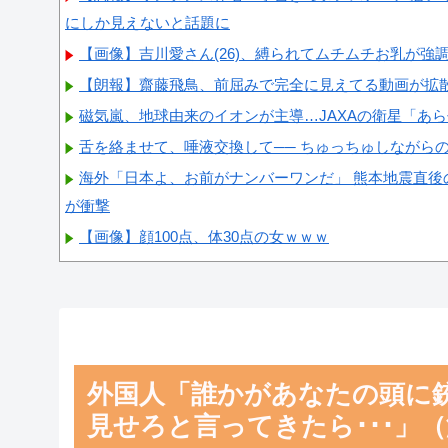
にしか見えないと話題に
【画像】吉川愛さん(26)、縛られてムチムチお乳が強
【朗報】齋藤飛鳥、前屈みで完全に見えてる動画が拡
磁気嵐、地球由来のイオンが主導…JAXAの衛星「あ
舌を絡ませて、唾液交換して── ちゅっちゅしながら
海外「日本よ、お前がナンバーワンだ」 熊本地震直後
が衝撃
【画像】顔100点、体30点の女ｗｗｗ
Powered by livedoor 相互RSS
外国人「誰かがあなたの頭に
見せろと言ってきたら･･･」