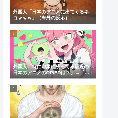
外国人「日本のアニメに出てくるネ
コｗｗｗ」（海外の反応）
外国人「特に印象に残ってる最近の
日本のアニメのOP/EDは？」→「一
回も飛ばしたことないわ」（海外の
反応）