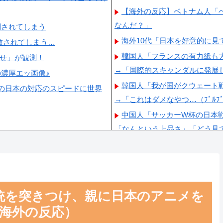
【海外の反応】ベトナム人「
なんだ？」
調されてしまう
海外10代「日本を好意的に
散されてしまう…
韓国人「フランスの有力紙も
らせ」が観測！
→「国際的スキャンダルに発展
の濃厚エッ画像♪
韓国人「我が国がクウェート
の日本の対応のスピードに世界
→「これはダメなやつ…（ﾌﾞﾙﾌ
中国人「サッカーW杯の日本
「なんという上品さ」「どう見
韓国人「“韓国サッカー”性接
いないねｗ」「これが本当のベ
韓国人「日本人審判も多数含
声！」→「日本人審判の名前が
銃を突きつけ、親に日本のアニメを
（海外の反応）