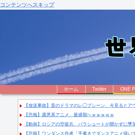
コンテンツへスキップ
ホーム
Twitter
ONE P
【放送事故】昔のドラマのレ◯プシーン、今見るとア
【悲報】露悪系アニメ、最盛期へｗｗｗｗｗ
【動画】ロシアの空挺兵、パラシュートが開かずに墜
【悲報】ワンダンス作者「手書きでダンスアニメ描い