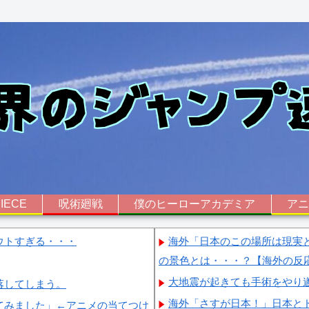
IECE
呪術廻戦
僕のヒーローアカデミア
ア
ウトすぎる・・・
海外「日本のこの場所は現実
の景色とは・・・？【海外の反
大地震が起きても手術をやり
落してしまう。
海外「さすが日本！」日本と
てみました」←アニメの当てつけ