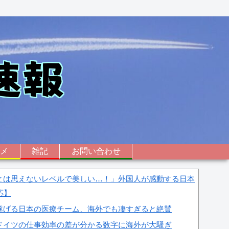
ニメ
雑記
お問い合わせ
とは思えないレベルで美しい…！」外国人が感動する日本
応】
遂げる日本の医療チーム、海外でも凄すぎると絶賛
ドイツの仕事効率の差が分かる数字に海外が大騒ぎ