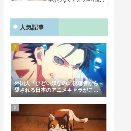
字が少なくてスッキリ読め
るぞ！！」
人気記事
外国人「ひどい奴なのに視聴者から
愛される日本のアニメキャラがこち
ら」（海外の反応）