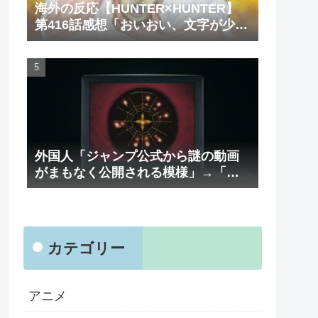
海外の反応【HUNTER×HUNTER】
第416話感想「おいおい、文字が少な
くてスッキリ読めるぞ！！」
外国人「ジャンプ公式から謎の動画
がまもなく公開される模様」→「ま
さか本当にくるのか？！」（海外の
反応）
カテゴリー
アニメ