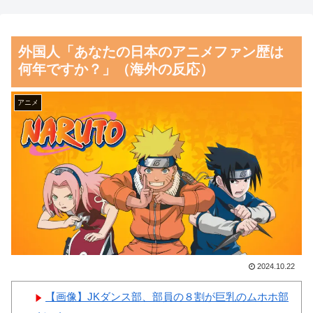
応）
【朗報】話題作『みいちゃん
と山田さん』、大物漫画家たち
海外「彼らこそ真のヒーロー
外国人「あなたの日本のアニメファン歴は
から絶賛されるwwww
だ！」手術中に大地震が起きた
何年ですか？」（海外の反応）
熊本総合病院の映像を見た海外
【朗報】齋藤飛鳥、前屈みで
の反応
完全に見えてる動画が拡散され
アニメ
てしまう…
韓国人「熊本地震で見る日本
の土木技術の完全勝利をご覧く
磁気嵐、地球由来のイオンが
ださい」→「これはすごいわ」
主導…JAXAの衛星「あらせ」
「こういうのを見ると日本人は
が観測！
何か適当に作る感じがしな
舌を絡ませて、唾液交換して
い・・・」「あれがまさに経験
── ちゅっちゅしながらの濃厚
値である」
エッ画像♪
韓国人「この夏、韓国人が東
海外「日本よ、お前がナンバ
2024.10.22
京へ行くしかない理由がこち
ーワンだ」 熊本地震直後の日
ら…」→「快適そうでめちゃく
【画像】JKダンス部、部員の８割が巨乳のムホホ部
本の対応のスピードに世界が衝