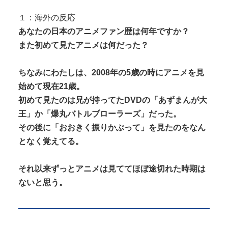
【閲覧注意】 有名タレント(48歳)、生配信中に自傷
行為。想像の10倍エグくてフ...
１：海外の反応
ジャンポケ斎藤と代理人のやりとり、「地獄すぎて
あなたの日本のアニメファン歴は何年ですか？
Powered by livedoor 相互RSS
完全にコントになってる……」と衝撃...
また初めて見たアニメは何だった？
ちなみにわたしは、2008年の5歳の時にアニメを見
始めて現在21歳。
初めて見たのは兄が持ってたDVDの「あずまんが大
Powered by livedoor 相互RSS
王」か「爆丸バトルブローラーズ」だった。
その後に「おおきく振りかぶって」を見たのをなん
となく覚えてる。
それ以来ずっとアニメは見ててほぼ途切れた時期は
ないと思う。