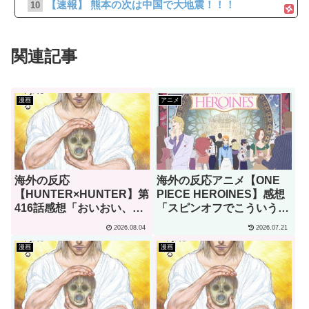
【速報】 熊本の次は中国で大地震！！！
10
関連記事
漫画
アニメ
海外の反応
海外の反応アニメ【ONE
【HUNTER×HUNTER】第
PIECE HEROINES】感想
416話感想「おいおい、文
「スピンオフでこういう実
字が少なくてスッキリ読め
験的な試みは大歓迎だ！」
2026.08.04
2026.07.21
るぞ！！」
漫画
漫画