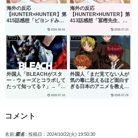
海外の反応
海外の反応
【HUNTER×HUNTER】第
【HUNTER×HUNTER】第
415話感想「ビヨンドみた
413話感想「冨樫先生、あ
いな怪物ですらこれちょっ
なたこそが本物の天才で
2026.08.04
2026.07.20
と引いてるよ」
す」
アニメ
アニメ
外国人「BLEACHがスタ
外国人「まだ見てない人が
ー・ウォーズとコラボして
気の毒に思えるほど面白す
たって知ってる？」→「何
ぎる日本のアニメを教え
でそこに一護が？」（海外
て」→「究極の夏アニメで
2026.07.16
2026.07.29
の反応）
あるコレ」（海外の反応）
コメント
名前:
匿名
:
投稿日：2024/10/22(火) 19:50:30