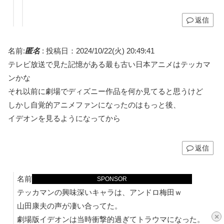
返信
名前:
匿名
:
投稿日：2024/10/22(火) 20:49:41
テレビ放送で見た記憶がある最も古い日本アニメはテッカマ
ンかな
それ以前に劇場でディズニー作品を何か見てると思うけど
しかし自覚的アニメファンになったのはもっと後、
イデオンを見るようになってから
返信
名前:
匿名
:
投稿日：2024/10/23(水) 02:28:39
SPONSOR
テッカマンの興味深いキャラは、アンドロ梅田ｗ
山田康夫の声が凄い合ってた。
×
劇場版イデオンは当時衝撃的過ぎてトラウマになった。