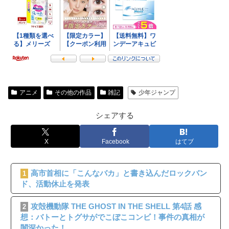
アニメ
その他の作品
雑記
少年ジャンプ
シェアする
X
Facebook
はてブ
高市首相に「こんなバカ」と書き込んだロックバン
1
ド、活動休止を発表
攻殻機動隊 THE GHOST IN THE SHELL 第4話 感
2
想：バトーとトグサがでこぼこコンビ！事件の真相が
闇深かった！