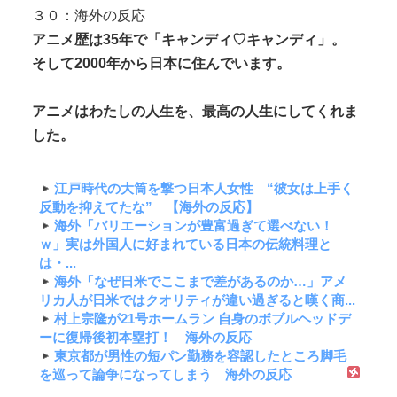
３０：海外の反応
アニメ歴は35年で「キャンディ♡キャンディ」。
そして2000年から日本に住んでいます。
アニメはわたしの人生を、最高の人生にしてくれま
した。
江戸時代の大筒を撃つ日本人女性 “彼女は上手く
反動を抑えてたな” 【海外の反応】
海外「バリエーションが豊富過ぎて選べない！
ｗ」実は外国人に好まれている日本の伝統料理と
は・...
海外「なぜ日米でここまで差があるのか…」アメ
リカ人が日米ではクオリティが違い過ぎると嘆く商...
村上宗隆が21号ホームラン 自身のボブルヘッドデ
ーに復帰後初本塁打！ 海外の反応
東京都が男性の短パン勤務を容認したところ脚毛
を巡って論争になってしまう 海外の反応