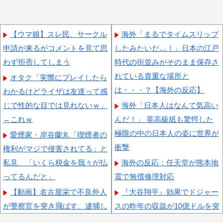
【ウマ娘】スレ民、サークル
海外「まるでタイムスリップ
申請が来るがコメントを見て思
したみたいだ…！」日本の江戸
わず拒否してしまう
時代の街並みがそのまま保存さ
れている貴重な場所と
オタク「実際にプレイしたら
は・・・？【海外の反応】
わかるけどライザは友達って感
じで性的な目では見れないｗ」
海外「日本人はなんて気高い
←これｗ
んだ！」 英高級紙も驚愕した
極限の中の日本人の姿に世界が
愛煙家・岸谷蘭丸「喫煙者の
衝撃
権利がマジで侵害されてる」と
私見 「いくら税金を我々が払
海外の反応：任天堂が熊本地
ってるんだと」
震で無償修理対応
【動画】名古屋栄で不良外人
『大谷翔平』効果でドジャー
が警察官を突き飛ばす。逮捕し
スの昨年の収益が10億ドルを突
ろやｗｗｗ
破した事が明らかに（海外の反