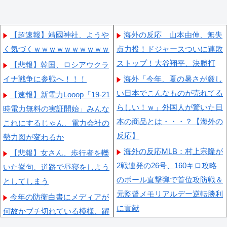
【超速報】靖國神社、ようや
海外の反応 山本由伸、無失
く気づくｗｗｗｗｗｗｗｗｗｗ
点力投！ドジャースついに連敗
ストップ！大谷翔平、決勝打
【悲報】韓国、ロシアウクラ
イナ戦争に参戦へ！！！
海外「今年、夏の暑さが厳し
い日本でこんなものが売れてる
【速報】新電力Looop「19-21
らしい！ｗ」外国人が驚いた日
時電力無料の実証開始」みんな
本の商品とは・・・？【海外の
これにするじゃん、電力会社の
反応】
勢力図が変わるか
海外の反応MLB：村上宗隆が
【悲報】女さん、歩行者を轢
2戦連発の26号、160キロ攻略
いた挙句、道路で昼寝をしよう
のポール直撃弾で首位攻防戦＆
としてしまう
元監督メモリアルデー逆転勝利
今年の防衛白書にメディアが
に貢献
何故かブチ切れている模様、躍
海外「なんてこった！」日本
起になって批判するも逆に有権