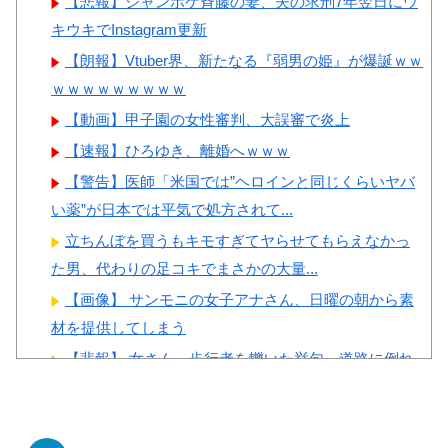
【悲報】ジャンポケ斉藤の妻、夫の求刑7年翌日にウ
い・・・」
女ｗｗｗ
キウキでInstagram更新
韓国人「織田信長の安土城の
【朗報】Vtuber界、新たなる『弱男の姫』が爆誕ｗｗ
復元図と建築技術の高さに韓国
ｗｗｗｗｗｗｗｗｗ
人が衝撃！」→「当時の技術力
に言葉を失う‥」
【動画】甲子園の女性審判、大誤審で炎上
Powered by livedoor 相互RSS
韓国人「日本の某全国チェー
【速報】ひろゆき、離婚へｗｗｗ
ン店の商品写真が話題になって
【警告】医師「米国では”ヘロインと同じくらいヤバ
いる理由がこちら…」→「羨ま
い薬”が日本では平気で処方されて...
しい…（ﾌﾞﾙﾌﾞﾙ」＝韓国の反
立ちんぼを買うもキモすぎてヤらせてもらえなかっ
応
た男、代わりの足コキでまさかの大量...
韓国人「手術中に震度6強の
【画像】 サンモニの女子アナさん、日曜の朝から素
地震、その時の日本の医療スタ
材を提供してしまう
ッフたちの姿をご覧ください」
【悲報】 女さん、歩行者を轢いた挙句、道路に倒れ
→「マジで鳥肌立った」「こう
てどえらいことになってしまうw ...
いう姿は韓国も見習わないと」
長身美ボディの保育士さんが女性用風俗を勢いで初
「あんな状況なら日本だけでは
利用…子供に絶対見せられないメスの...