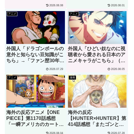
ゲームオタクを思い浮かべ
（海外の反応）
2026.08.08
2026.08.01
てしまうんだが･･･」
アニメ
アニメ
外国人「ドラゴンボールの
外国人「ひどい奴なのに視
意外と知らない豆知識がこ
聴者から愛される日本のア
ちら」→「ファン歴30年で
ニメキャラがこちら」（海
初めて知りました」（海外
外の反応）
2026.07.29
2026.08.05
の反応）
アニメ
漫画
海外の反応アニメ【ONE
海外の反応
PIECE】第1170話感想
【HUNTER×HUNTER】第
「一瞬アメリカのカートゥ
414話感想「またゴンとキ
ーンでも見てるのかと思っ
ルアを見られるなんて･･･
2026.08.04
2026.07.28