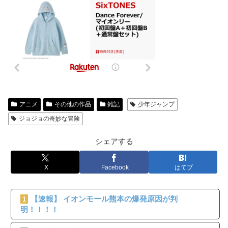
アニメ
その他の作品
雑記
少年ジャンプ
ジョジョの奇妙な冒険
シェアする
X
Facebook
はてブ
【速報】 イオンモール熊本の爆発原因が判
1
明！！！！