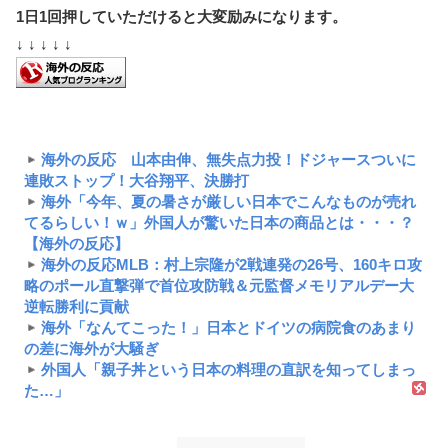
1日1回押していただけると大変励みになります。
↓ ↓ ↓ ↓ ↓
海外の反応 山本由伸、無失点力投！ドジャースついに
連敗ストップ！大谷翔平、決勝打
海外「今年、夏の暑さが厳しい日本でこんなものが売れ
てるらしい！ｗ」外国人が驚いた日本の商品とは・・・？
【海外の反応】
海外の反応MLB：村上宗隆が2戦連発の26号、160キロ攻
略のポール直撃弾で首位攻防戦＆元監督メモリアルデー大
逆転勝利に貢献
海外「なんてこった！」日本とドイツの病院食のあまり
の差に海外が大騒ぎ
外国人「親子丼という日本の料理の直訳を知ってしまっ
た…」