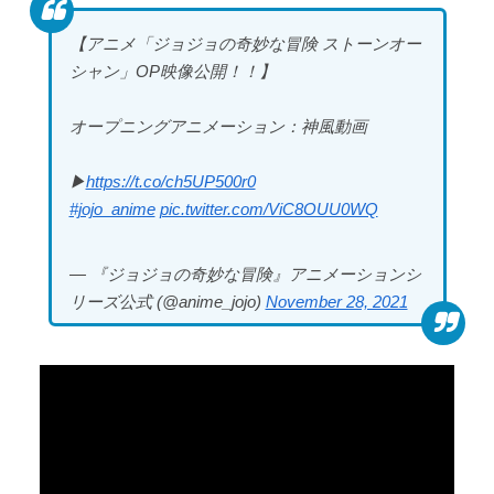
なく韓国の医療関係者も同じよ
井上晴美、乳首ヘア○ードや濡れ場お○ぱいがエ□過ぎ
うに行動したはずだ」【熊本地
【アニメ「ジョジョの奇妙な冒険 ストーンオー
る！人生最後のラスト写真集、最...
シャン」OP映像公開！！】
震】
オープニングアニメーション：神風動画
▶︎
https://t.co/ch5UP500r0
Powered by livedoor 相互RSS
Powered by livedoor 相互RSS
#jojo_anime
pic.twitter.com/ViC8OUU0WQ
— 『ジョジョの奇妙な冒険』アニメーションシ
リーズ公式 (@anime_jojo)
November 28, 2021