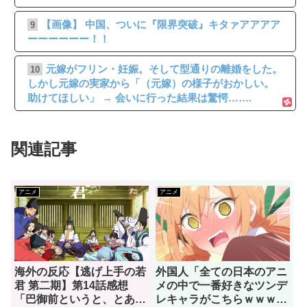
【画像】 中国、ついに『限界突破』キタァアアアア
9
ーーーーーー！！
元嫁がフリン・妊娠。そして型通りの離婚をした。
10
しかし元嫁の実家から「（元嫁）の様子がおかしい。
助けてほしい」 → 会いに行った結果は驚愕…….
関連記事
アニメ
アニメ
海外の反応【逃げ上手の若
外国人「全ての日本のアニ
君 第二期】第14話感想
メの中で一番好きなツンデ
「巴御前というと、とある
レキャラがこちらｗｗｗ」