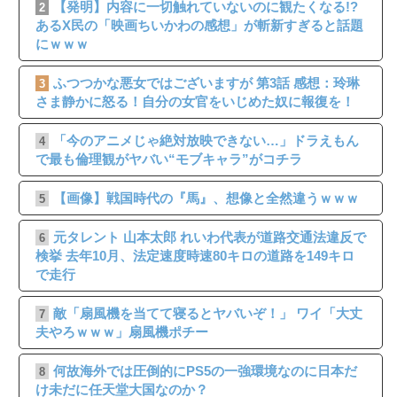
【発明】内容に一切触れていないのに観たくなる!?
2
あるX民の「映画ちいかわの感想」が斬新すぎると話題
にｗｗｗ
ふつつかな悪女ではございますが 第3話 感想：玲琳
3
さま静かに怒る！自分の女官をいじめた奴に報復を！
「今のアニメじゃ絶対放映できない…」ドラえもん
4
で最も倫理観がヤバい“モブキャラ”がコチラ
【画像】戦国時代の『馬』、想像と全然違うｗｗｗ
5
元タレント 山本太郎 れいわ代表が道路交通法違反で
6
検挙 去年10月、法定速度時速80キロの道路を149キロ
で走行
敵「扇風機を当てて寝るとヤバいぞ！」 ワイ「大丈
7
夫やろｗｗｗ」扇風機ポチー
何故海外では圧倒的にPS5の一強環境なのに日本だ
8
け未だに任天堂大国なのか？