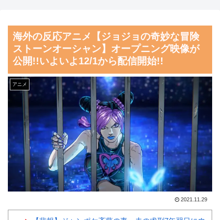
とドイツの病院食のあまりの差
者からは……
に海外が大騒ぎ
【朗報】齋藤飛鳥、前屈みで
海外の反応アニメ【ジョジョの奇妙な冒険
外国人「親子丼という日本の
完全に見えてる動画が拡散され
ストーンオーシャン】オープニング映像が
料理の直訳を知ってしまっ
てしまう…
公開!!いよいよ12/1から配信開始!!
た…」
磁気嵐、地球由来のイオンが
韓国人「韓国人が日本のラー
主導…JAXAの衛星「あらせ」
アニメ
メンについて勘違いしているこ
が観測！
とがこちら…」→「え
舌を絡ませて、唾液交換して
っ？？？？？？？？？？」＝韓
── ちゅっちゅしながらの濃厚
国の反応
エッ画像♪
韓国サッカー協会「現在は不
海外「日本よ、お前がナンバ
適切な行為は絶対にない」→韓
ーワンだ」 熊本地震直後の日
国人「一番重要なのは2002年な
本の対応のスピードに世界が衝
のにそこは言及しないんだなｗ
撃
2021.11.29
ｗｗ」「責任逃れが本当にひど
【画像】顔100点、体30点の