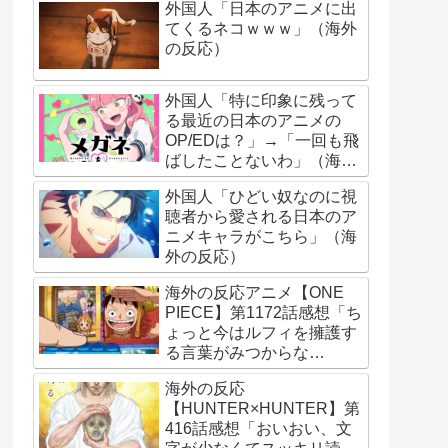
外国人「日本のアニメに出
てくるネコｗｗｗ」（海外
の反応）
外国人「特に印象に残って
る最近の日本のアニメの
OP/EDは？」→「一回も飛
ばしたことないわ」（海外
の反応）
外国人「ひどい奴なのに視
聴者から愛される日本のア
ニメキャラがこちら」（海
外の反応）
海外の反応アニメ【ONE
PIECE】第1172話感想「ち
ょっと今はルフィを擁護す
る言葉がみつからな
い･･･」
海外の反応
【HUNTER×HUNTER】第
416話感想「おいおい、文