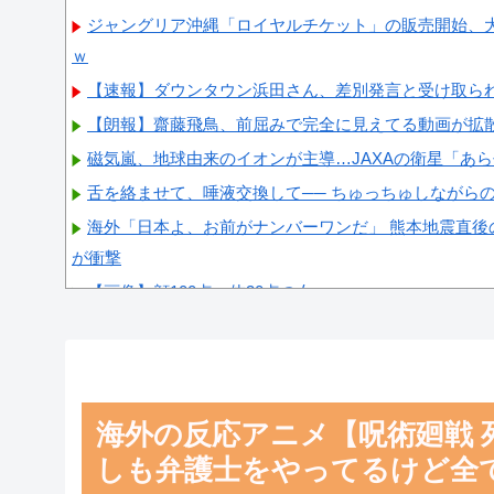
ジャングリア沖縄「ロイヤルチケット」の販売開始、大人
ｗ
【速報】ダウンタウン浜田さん、差別発言と受け取ら
【朗報】齋藤飛鳥、前屈みで完全に見えてる動画が拡
磁気嵐、地球由来のイオンが主導…JAXAの衛星「あ
舌を絡ませて、唾液交換して── ちゅっちゅしながら
海外「日本よ、お前がナンバーワンだ」 熊本地震直後
が衝撃
【画像】顔100点、体30点の女ｗｗｗ
Powered by livedoor 相互RSS
海外の反応アニメ【呪術廻戦 
しも弁護士をやってるけど全