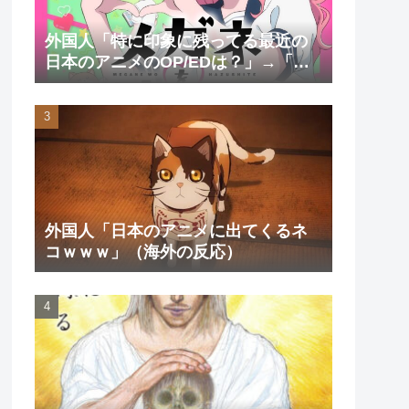
外国人「特に印象に残ってる最近の
日本のアニメのOP/EDは？」→「一
回も飛ばしたことないわ」（海外の
反応）
外国人「日本のアニメに出てくるネ
コｗｗｗ」（海外の反応）