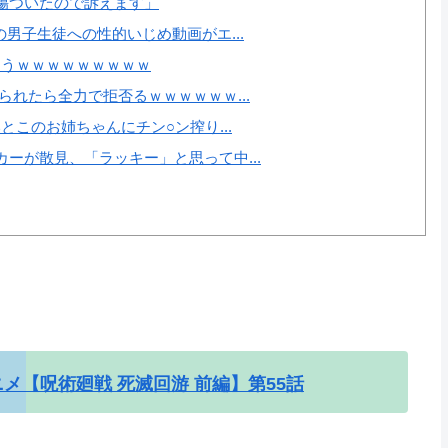
傷ついたので訴えます」
男子生徒への性的いじめ動画がエ...
まうｗｗｗｗｗｗｗｗｗ
れたら全力で拒否るｗｗｗｗｗｗ...
とこのお姉ちゃんにチン○ン搾り...
ーが散見、「ラッキー」と思って中...
メ【呪術廻戦 死滅回游 前編】第55話