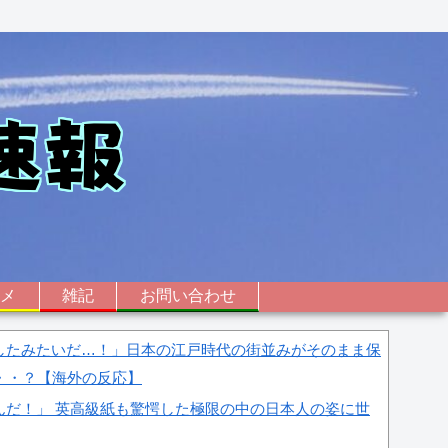
ニメ
雑記
お問い合わせ
したみたいだ…！」日本の江戸時代の街並みがそのまま保
・・？【海外の反応】
んだ！」 英高級紙も驚愕した極限の中の日本人の姿に世