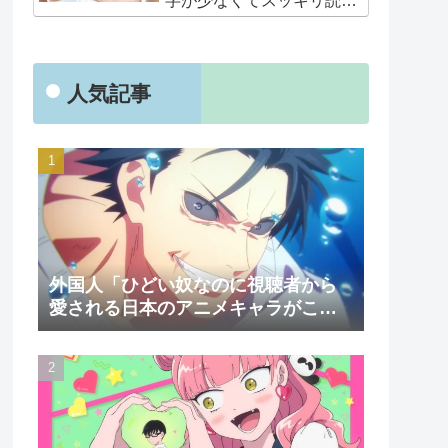
字が少なくてスッキリ読め
るぞ！！」
人気記事
外国人「ひどい奴なのに視聴者から
愛される日本のアニメキャラがこち
ら」（海外の反応）