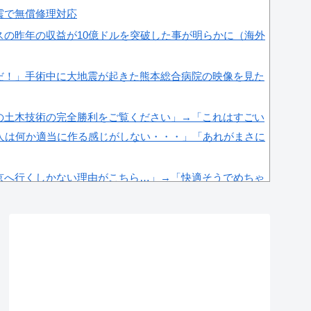
震で無償修理対応
スの昨年の収益が10億ドルを突破した事が明らかに（海外
だ！」手術中に大地震が起きた熊本総合病院の映像を見た
の土木技術の完全勝利をご覧ください」→「これはすごい
人は何か適当に作る感じがしない・・・」「あれがまさに
京へ行くしかない理由がこちら…」→「快適そうでめちゃ
＝韓国の反応
場権剥奪や過去ワールドカップ、オリンピック予選の記録削
海外メディアが報道！」
感度が最高記録を達成した理由」
性接待問題のとんでもない言い訳がこちら…」→「もはや
韓国の反応