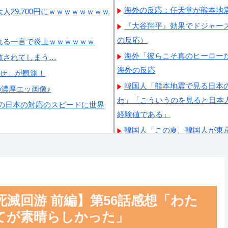
海外の反応：任天堂が熊本地
29,700円にｗｗｗｗｗｗｗｗ
『大谷翔平』効果でドジャー
の反応）
れる一言で炎上ｗｗｗｗｗｗ
海外「彼らこそ真のヒーロー
散されてしまう…
海外の反応
らせ」が観測！
韓国人「熊本地震で見る日本
の濃厚エッ画像♪
わ」「こういうのを見ると日本
の日本の対応のスピードに世界
経験値である」
韓国人「この夏、韓国人が東
くちゃ羨ましい…（ﾌﾞﾙﾌﾞﾙ」
韓国人「韓国に10年間の出
除を要求するFIFA公式制裁を
韓国人「韓国人の日本への好
死滅回游 前編】第56話感想「わた
韓国人「韓国サッカー協会の
てが素晴らしかった」
自白だろこれ…（ﾌﾞﾙﾌﾞﾙ」＝