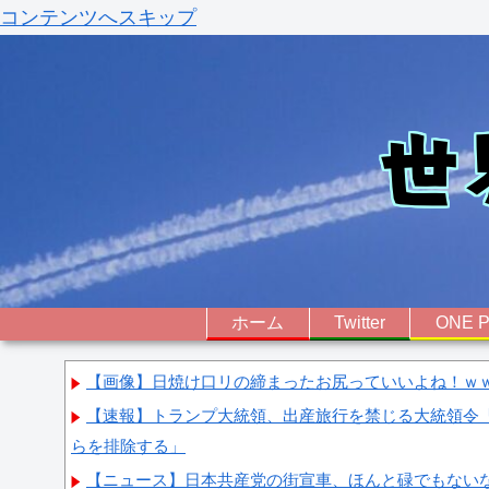
コンテンツへスキップ
ホーム
Twitter
ONE P
【画像】日焼け口リの締まったお尻っていいよね！ｗ
【速報】トランプ大統領、出産旅行を禁じる大統領令
らを排除する」
【ニュース】日本共産党の街宣車、ほんと碌でもない