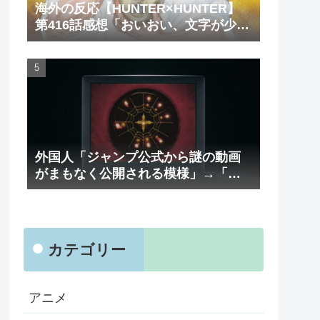
海外の反応【HUNTER×HUNTER】
第416話感想「おいおい、文字が少な
くてスッキリ読めるぞ！！」
外国人「ジャンプ公式から謎の動画
がまもなく公開される模様」→「ま
さか本当にくるのか？！」（海外の
反応）
カテゴリー
アニメ