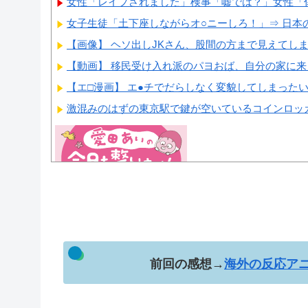
女性「レイプされました」検事「嘘では？」女性「
女子生徒「土下座しながらオ○ニーしろ！」⇒ 日本の
【画像】 ヘソ出しJKさん、股間の方まで見えてし
【動画】 移民受け入れ派のパヨおば、自分の家に来ら
【エ□漫画】 エ●チでだらしなく変貌してしまったい
激混みのはずの東京駅で鍵が空いているコインロッカ
Powered by livedoor 相互RSS
前回の感想→
海外の反応アニ