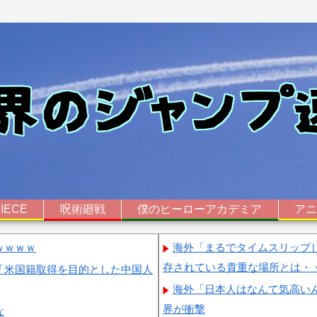
IECE
呪術廻戦
僕のヒーローアカデミア
ア
ｗｗｗｗ
海外「まるでタイムスリップ
存されている貴重な場所とは・
「米国籍取得を目的とした中国人
海外「日本人はなんて気高い
界が衝撃
な