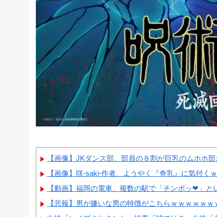
【画像】JKダンス部、部員の８割が巨乳のムホホ部
【画像】咲-saki-作者、ようやく『奇乳』に気付く
【動画】福岡の電車、複数の駅で「チンポッ❤」という
【悲報】男が嫌いな男の特徴がこちらｗｗｗｗｗｗ