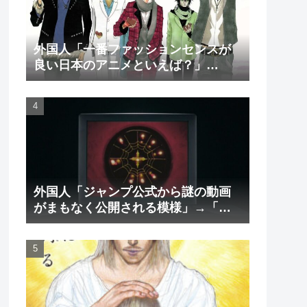
外国人「一番ファッションセンスが
良い日本のアニメといえば？」
→「一択でしょ」（海外の反応）
外国人「ジャンプ公式から謎の動画
がまもなく公開される模様」→「ま
さか本当にくるのか？！」（海外の
反応）