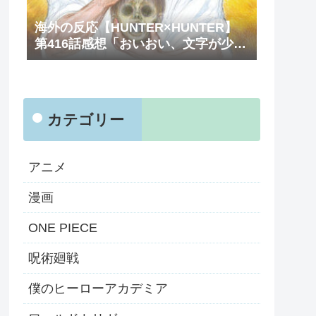
海外の反応【HUNTER×HUNTER】
第416話感想「おいおい、文字が少な
くてスッキリ読めるぞ！！」
カテゴリー
アニメ
漫画
ONE PIECE
呪術廻戦
僕のヒーローアカデミア