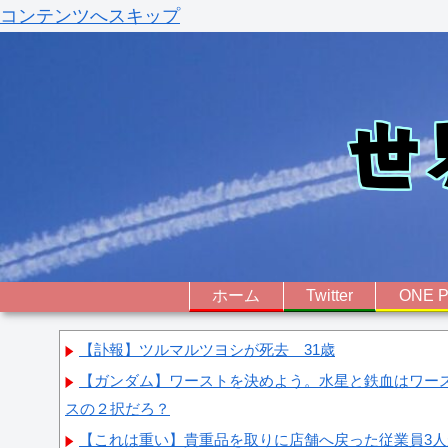
コンテンツへスキップ
ホーム
Twitter
ONE P
【訃報】ツルマルツヨシが死去 31歳
【ガンダム】ワーストを決めよう。水星と鉄血はワース
スの２択だろ？
【これは重い】貴重品を取りに店舗へ戻った従業員3