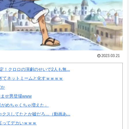
2023.03.21
！クロロの演劇のせいで2人も無...
ぎてネットミームと化すｗｗｗｗ
実か
ませ男登場www
者がめちゃくちゃ増えた」
クスしてたとか嘘だろ…（動画あ...
言ってデカいｗｗｗ