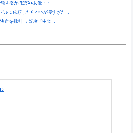
隠す姿がほぼA●女優・・
ルに依頼したら○○○が凄すぎた...
定を批判 → 記者「中道...
ED