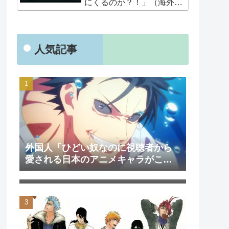
にくるのか？！」（海外の
反応）
人気記事
外国人「ひどい奴なのに視聴者から
愛される日本のアニメキャラがこち
外国人「日本のアニメを見て初めて
ら」（海外の反応）
泣いた作品は？」→「2000年代の3大
泣けるアニメ」（海外の反応）