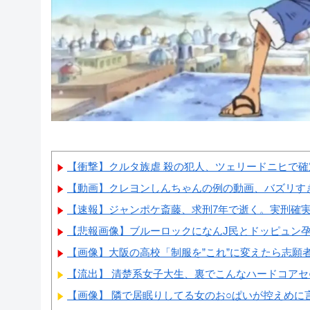
【衝撃】クルタ族虐 殺の犯人、ツェリードニヒで確定
【動画】クレヨンしんちゃんの例の動画、バズリす
【速報】ジャンポケ斎藤、求刑7年で逝く。実刑確
【悲報画像】ブルーロックになんJ民とドッピュン孕
【画像】大阪の高校「制服を”これ”に変えたら志願
【流出】 清楚系女子大生、裏でこんなハードコアセ○
【画像】 隣で居眠りしてる女のお○ぱいが控えめに