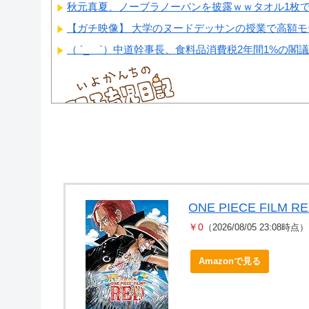
秋元真夏、ノーブラノーパンを披露ｗｗタオル1枚で
【ガチ映像】 大学のヌードデッサンの授業で高額モデ
（ ´_ゝ`）中道幹事長、食料品消費税2年間1%の閣議決
Powered by livedoor 相互RSS
ONE PIECE FILM R
￥0
（2026/08/05 23:08時点）
Amazonで見る