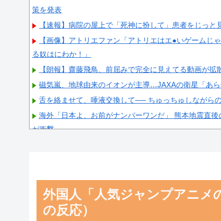
策を発表
【速報】病院の屋上で「死神に扮して」患者をじっと
【画像】アトリエファン「アトリエはエ●いゲームじ
る奴はにわか！」
【朗報】齋藤飛鳥、前屈みで完全に見えてる動画が拡
磁気嵐、地球由来のイオンが主導…JAXAの衛星「あ
舌を絡ませて、唾液交換して── ちゅっちゅしながら
海外「日本よ、お前がナンバーワンだ」 熊本地震直後
が衝撃
【画像】顔100点、体30点の女ｗｗｗ
外国人「人気ジャンプアニメの
Powered by livedoor 相互RSS
の反応）