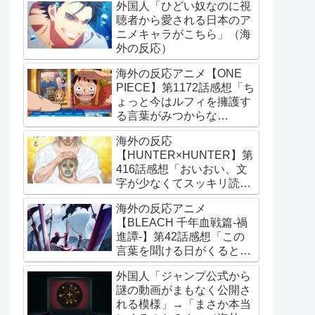
外国人「ひどい奴なのに視
聴者から愛される日本のア
ニメキャラがこちら」（海
外の反応）
海外の反応アニメ【ONE
PIECE】第1172話感想「ち
ょっと今はルフィを擁護す
る言葉がみつからな
い･･･」
海外の反応
【HUNTER×HUNTER】第
416話感想「おいおい、文
字が少なくてスッキリ読め
るぞ！！」
海外の反応アニメ
【BLEACH 千年血戦篇-禍
進譚-】第42話感想「この
言葉を聞ける日がくると
は･･･夢みたいだ」
外国人「ジャンプ公式から
謎の動画がまもなく公開さ
れる模様」→「まさか本当