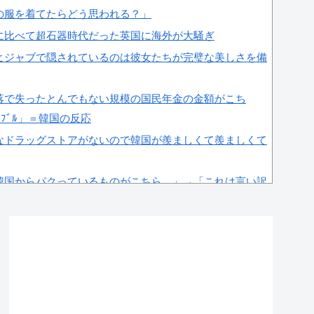
の服を着てたらどう思われる？」
に比べて超石器時代だった英国に海外が大騒ぎ
ヒジャブで隠されているのは彼女たちが完璧な美しさを備
落で失ったとんでもない規模の国民年金の金額がこち
ﾌﾞﾙ」＝韓国の反応
なドラッグストアがないので韓国が羨ましくて羨ましくて
韓国からパクっているものがこちら…」→「これは言い訳
で最も高い結婚率と出生率を維持している理由に韓国人が
たちの生活スタイル‥」
に対する最新の好感度調査の結果がこちら…」→「どうし
＝韓国の反応