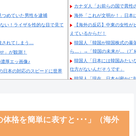
カナダ人「お前らの国で異性
見つめていた男性を逮捕
海外「これが文明か！」日本
ゃない！ライザを性的な目で見て
【海外の反応】中東の女性が
えているからだ！
散されてしまう…
韓国人「韓国が韓国株式の暴
ら…」→「韓国の未来が…（ﾌﾞﾙ
らせ」が観測！
韓国人「日本には韓国みたい
の濃厚エッ画像♪
仕方がないんだそうです」
の日本の対応のスピードに世界
韓国人「現在、日本が密かに
できないｗｗ」＝韓国の反応
韓国人「日本が東アジア地域
衝撃！」→「これが日本の若者
韓国人「韓国で行われた日本
体格を簡単に表すと･･･」（海外
てこうなった…？（ﾌﾞﾙﾌﾞﾙ」