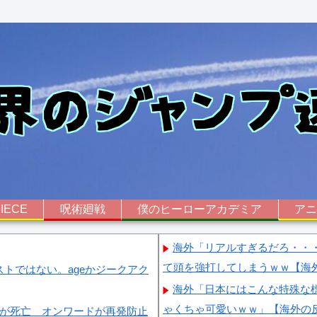
IECE
呪術廻戦
僕のヒーローアカデミア
ア
海外「リアルすぎるだろ・・
て頭を強打してしまうｗｗ【海
トではない。ageかジークアク
海外「日本にはこんな特殊な
ゃくちゃ可愛いｗｗ」【海外の
人が死亡 オンワードが再発防止