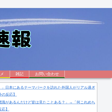
ニメ
雑記
お問い合わせ
・」日本にあるテーマパークを訪れた外国人がリアル過ぎ
外の反応】
標識があるんだけど皆は見たことある？」→「何これめち
反応】