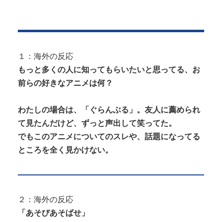
【画像】 ヘソ出しJKさん、股間の方まで見えてしま
Powered by livedoor 相互RSS
うｗｗｗｗｗｗｗｗｗ
【動画】 移民受け入れ派のパヨおば、自分の家に来
られたら全力で拒否るｗｗｗｗｗｗ...
１：海外の反応
【エ□漫画】 エ●チでだらしなく変貌してしまったい
もっと多くの人に知ってもらいたいと思ってる、お
とこのお姉ちゃんにチン○ン搾り...
前らの好きなアニメは何？
わたしの場合は、「ぐらんぶる」。友人に薦められ
て見たんだけど、ずっと声出して笑ってた。
でもこのアニメについてのスレや、話題になってる
Powered by livedoor 相互RSS
ところを全く見かけない。
２：海外の反応
「あそびあそばせ」