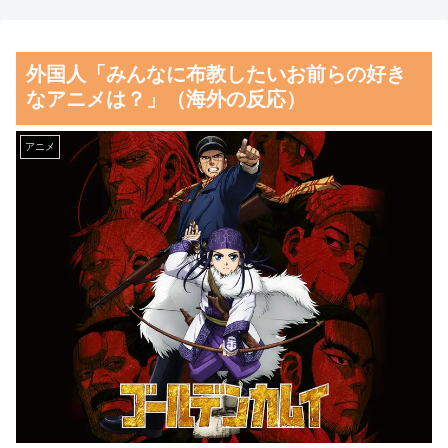
カット約400房が果樹園から盗
『大谷翔平』効果でドジャー
まれる 参議院議員「日本人で
スの昨年の収益が10億ドルを突
外国人「みんなに布教したいお前らの好き
はないと思う」
破した事が明らかに（海外の反
なアニメは？」（海外の反応）
応）
【朗報】齋藤飛鳥、前屈みで
完全に見えてる動画が拡散され
韓国人「熊本地震で見る日本
アニメ
てしまう…
の土木技術の完全勝利をご覧く
ださい」→「これはすごいわ」
磁気嵐、地球由来のイオンが
「こういうのを見ると日本人は
主導…JAXAの衛星「あらせ」
何か適当に作る感じがしな
が観測！
い・・・」「あれがまさに経験
舌を絡ませて、唾液交換して
値である」
── ちゅっちゅしながらの濃厚
韓国人「海外で韓国サッカー
エッ画像♪
の2002年ベスト4の実力は、実
海外「日本よ、お前がナンバ
際にはどれくらい認められてる
ーワンだ」 熊本地震直後の日
んだ…？（ﾌﾞﾙﾌﾞﾙ」＝韓国の
本の対応のスピードに世界が衝