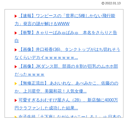
反応
撃
2022.01.13
韓国人「この夏、韓国人が東
【画像】顔100点、体30点の
【速報】ワンピースの「世界に5種しかない飛行能
京へ行くしかない理由がこち
女ｗｗｗ
力」発言の謎が解けるWWW
ら…」→「快適そうでめちゃく
【衝撃】きゃりーぱみゅぱみゅ 本名をさらりと告
ちゃ羨ましい…（ﾌﾞﾙﾌﾞﾙ」＝
白
韓国の反応
【画像】井口裕香(36)、タンクトップがはち切れそう
韓国人「韓国に10年間の出場
Powered by livedoor 相互RSS
なくらいデカイｗｗｗｗｗｗｗ...
権剥奪や過去ワールドカップ、
【画像】JKダンス部、部員の８割が巨乳のムホホ部
オリンピック予選の記録削除を
だったｗｗｗｗ
要求するFIFA公式制裁を海外メ
ディアが報道！」
【無修正流出】 あおいれな、あべみかこ、佐藤のの
か、上川星空、美園和花！人気女優...
韓国人「韓国人の日本への好
感度が最高記録を達成した理
可愛すぎるおむすび屋さん（28）、新店舗に4000万
由」
円クラファンした成功した結果...
女子生徒「土下座しながらオ○ニーしろ！」⇒ 日本の
男子生徒への性的いじめ動画がエ...