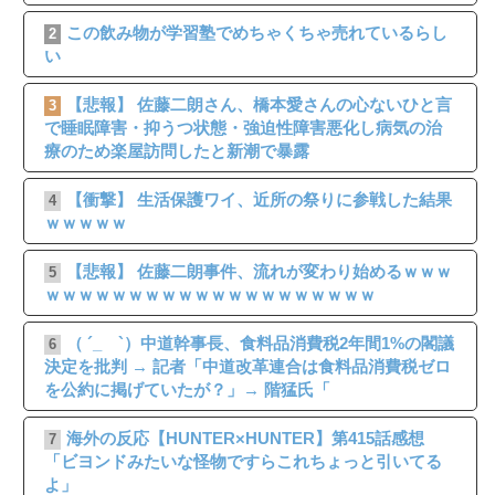
この飲み物が学習塾でめちゃくちゃ売れているらし
2
い
【悲報】 佐藤二朗さん、橋本愛さんの心ないひと言
3
で睡眠障害・抑うつ状態・強迫性障害悪化し病気の治
療のため楽屋訪問したと新潮で暴露
【衝撃】 生活保護ワイ、近所の祭りに参戦した結果
4
ｗｗｗｗｗ
【悲報】 佐藤二朗事件、流れが変わり始めるｗｗｗ
5
ｗｗｗｗｗｗｗｗｗｗｗｗｗｗｗｗｗｗｗｗ
（ ´_ゝ`）中道幹事長、食料品消費税2年間1%の閣議
6
決定を批判 → 記者「中道改革連合は食料品消費税ゼロ
を公約に掲げていたが？」→ 階猛氏「
海外の反応【HUNTER×HUNTER】第415話感想
7
「ビヨンドみたいな怪物ですらこれちょっと引いてる
よ」