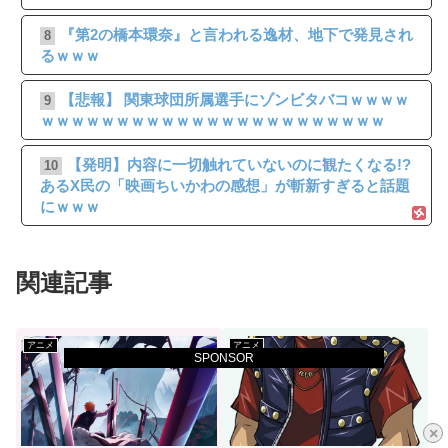
『第2の橋本環奈』と言われる逸材、地下で発見され
8
るｗｗｗ
【悲報】 関東球団所属選手にゾンビタバコｗｗｗｗ
9
ｗｗｗｗｗｗｗｗｗｗｗｗｗｗｗｗｗｗｗｗｗｗｗ
【発明】内容に一切触れていないのに観たくなる!?
10
あるX民の「映画ちいかわの感想」が斬新すぎると話題
にｗｗｗ
関連記事
アニメ
アニメ
SPONSOR
×