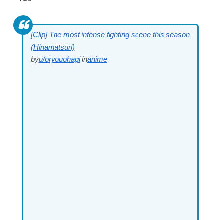
[Clip] The most intense fighting scene this season
(Hinamatsuri)
by
u/oryouohagi
in
anime