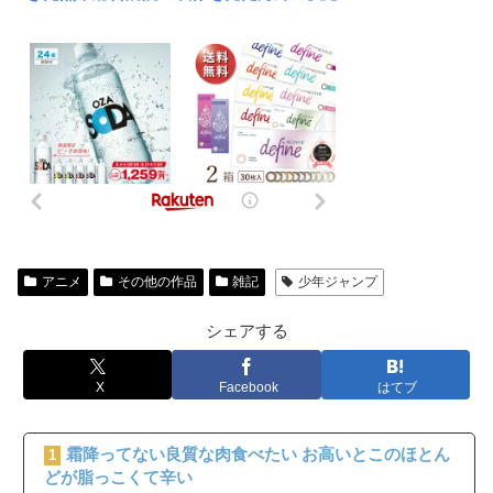
アニメ
その他の作品
雑記
少年ジャンプ
シェアする
X
Facebook
はてブ
霜降ってない良質な肉食べたい お高いとこのほとん
1
どが脂っこくて辛い