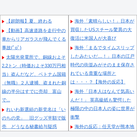
【超朗報】夏、終わる
海外「素晴らしい！」日本が
買収したUSスチール驚異の大
【動画】高速道路を走行中の
復活に米国人が大喜び
車からリアガラスが飛んでくる
事故(ﾟoﾟ)
海外「まるでタイムスリップ
したみたいだ…！」日本の江戸
太陽光発電所で、銅線およそ
時代の街並みがそのまま保存さ
2.2トン（時価およそ330万円相
れている貴重な場所と
当）盗んだなど、ベトナム国籍
は・・・？【海外の反応】
（無職）２人逮捕、盗まれた銅
線の半分はすでに売却 富山
海外「日本人はなんて気高い
で...
んだ！」 英高級紙も驚愕した
極限の中の日本人の姿に世界が
れいわ新選組の新党名は「い
衝撃
のちの党」 旧グッズ半額で販
売 どうなる秘書給与疑惑
海外の反応：任天堂が熊本地
震で無償修理対応
【悲報】今度はシャインマス