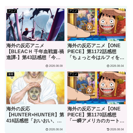
アニメ
アニメ
海外の反応アニメ
海外の反応アニメ【ONE
【BLEACＨ 千年血戦篇-禍
PIECE】第1172話感想
進譚-】第43話感想「今後
「ちょっと今はルフィを擁
一切の織姫に対する誹謗中
護する言葉がみつからな
2026.08.09
2026.08.04
傷を私は拒絶する！」
い･･･」
漫画
アニメ
海外の反応
海外の反応アニメ【ONE
【HUNTER×HUNTER】第
PIECE】第1170話感想
416話感想「おいおい、文
「一瞬アメリカのカートゥ
字が少なくてスッキリ読め
ーンでも見てるのかと思っ
2026.08.04
2026.08.04
るぞ！！」
たわ」