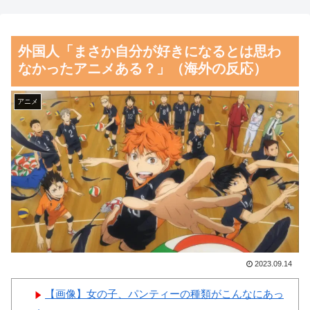
日本の商売で使われているダジ
【動画】 米女子バスケ、デ
ャレに対する海外の反応
ィジョナイ・キャリントン選手
外国人「まさか自分が好きになるとは思わ
の余りにあからさまなラフプレ
韓国「今現在、世界的に最も
なかったアニメある？」（海外の反応）
ーに批判殺到
有名なお前らの国の人物は誰に
なる？」
【朗報】齋藤飛鳥、前屈みで
アニメ
完全に見えてる動画が拡散され
韓国人「真似せずにはいられ
てしまう…
ない日本の展示会の内容がこち
ら…」→「日本はこういうのが
磁気嵐、地球由来のイオンが
本当に上手い…（ﾌﾞﾙﾌﾞﾙ」＝
主導…JAXAの衛星「あらせ」
韓国の反応
が観測！
韓国人「日本市場で現代自動
舌を絡ませて、唾液交換して
車が月間わずか20台しか売れな
── ちゅっちゅしながらの濃厚
い現実‥」→「ブランド力が通
エッ画像♪
2023.09.14
じないのか‥？」
海外「日本よ、お前がナンバ
【画像】女の子、パンティーの種類がこんなにあっ
韓国人「日本の高校野球甲子
ーワンだ」 熊本地震直後の日