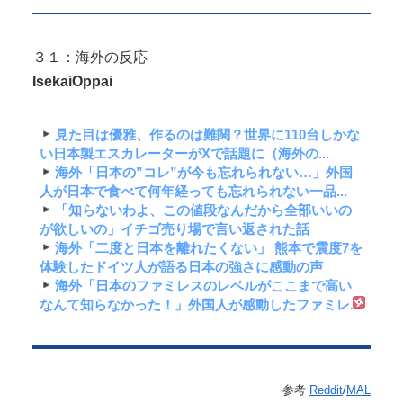
３１：海外の反応
IsekaiOppai
見た目は優雅、作るのは難関？世界に110台しかな
い日本製エスカレーターがXで話題に（海外の...
海外「日本の”コレ”が今も忘れられない…」外国
人が日本で食べて何年経っても忘れられない一品...
「知らないわよ、この値段なんだから全部いいの
が欲しいの」イチゴ売り場で言い返された話
海外「二度と日本を離れたくない」 熊本で震度7を
体験したドイツ人が語る日本の強さに感動の声
海外「日本のファミレスのレベルがここまで高い
なんて知らなかった！」外国人が感動したファミレ...
参考
Reddit
/
MAL