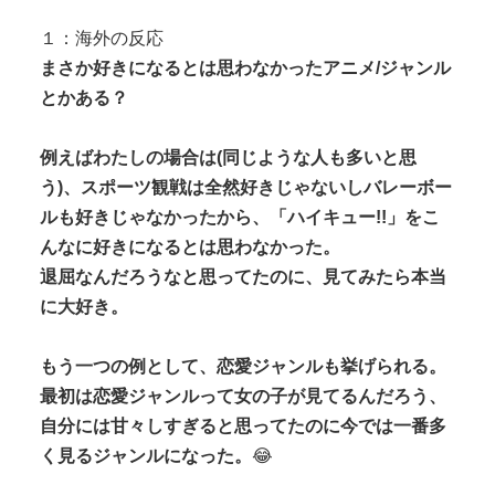
をナンパから助けた結果…！お礼...
【動画あり】 スウェーデンの性教育番組のセ○クスシ
１：海外の反応
ーン、AVの10倍エ□いと話題...
まさか好きになるとは思わなかったアニメ/ジャンル
とかある？
例えばわたしの場合は(同じような人も多いと思
う)、スポーツ観戦は全然好きじゃないしバレーボー
Powered by livedoor 相互RSS
ルも好きじゃなかったから、「ハイキュー!!」をこ
んなに好きになるとは思わなかった。
退屈なんだろうなと思ってたのに、見てみたら本当
に大好き。
もう一つの例として、恋愛ジャンルも挙げられる。
最初は恋愛ジャンルって女の子が見てるんだろう、
自分には甘々しすぎると思ってたのに今では一番多
く見るジャンルになった。
😂