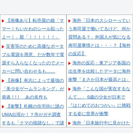
【画像あり】転売屋の娘「マ
海外「日本のスシローってい
マー！ちいかわのシール貼った
う寿司屋で働いてるけど、何か
よー！」親「！！！！！！」
質問ある？」外国人が気になる
寿司屋事情とは・・・？【海外
災害等のために高価なポータ
の反応】
ブル電源を用意、だが数年で電
源すら入らなくなったのでメー
海外の反応：東アジア各国の
カーに問い合わせるも……
出生率を比較したデータに海外
衝撃「まさか日本が最高とは」
【画像】有志によって最強の
「美少女ゲームランキング」が
海外「こんな国が実在するな
発表！!！ あの名作も
んて…」 6歳の少女が日本で
『はじめてのおつかい』に挑戦
【衝撃】札幌の住宅街に謎の
する姿に世界が衝撃
UMA出現か！？市がガチ調査
するも「クマの痕跡なし」で謎
海外「日本旅行中に見かけた
が深まる・・・・
ダジャレ看板を紹介しよう！」