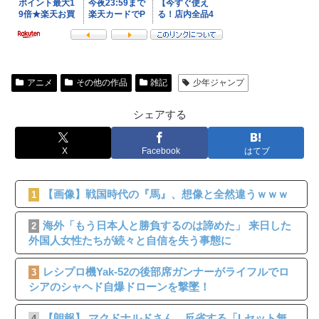
アニメ
その他の作品
雑記
少年ジャンプ
シェアする
X
Facebook
はてブ
【画像】戦国時代の『馬』、想像と全然違うｗｗｗ
1
海外「もう日本人と勝負するのは諦めた」 来日した
2
外国人女性たちが続々と自信を失う事態に
レシプロ機Yak-52の後部席ガンナーがライフルでロ
3
シアのシャヘド自爆ドローンを撃墜！
【朗報】 マクドナルドさん、反省する「Lセット無
4