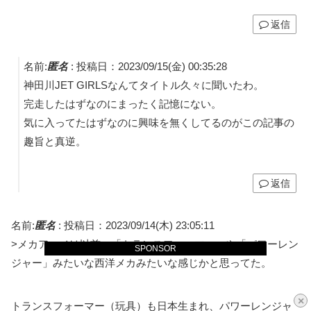
返信
名前:
匿名
:
投稿日：2023/09/15(金) 00:35:28
神田川JET GIRLSなんてタイトル久々に聞いたわ。
完走したはずなのにまったく記憶にない。
気に入ってたはずなのに興味を無くしてるのがこの記事の
趣旨と真逆。
返信
名前:
匿名
:
投稿日：2023/09/14(木) 23:05:11
>メカアニメは以前、「トランスフォーマー」や「パワーレン
SPONSOR
ジャー」みたいな西洋メカみたいな感じかと思ってた。
×
トランスフォーマー（玩具）も日本生まれ、パワーレンジャ