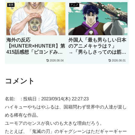
漫画
アニメ
海外の反応
外国人「最も男らしい日本
【HUNTER×HUNTER】第
のアニメキャラは？」
415話感想「ビヨンドみた
→「男らしさってのは筋肉
いな怪物ですらこれちょっ
じゃない」（海外の反応）
2026.08.04
2026.08.01
と引いてるよ」
コメント
名前:
:
投稿日：2023/09/14(木) 22:27:23
ハイキューやちはやふるは、国籍問わず世界中の人達が楽し
める稀有な作品。
ユーモアのセンスが良いのも大きな理由だろう。
たとえば、「鬼滅の刃」のギャグシーンはただギャーギャー