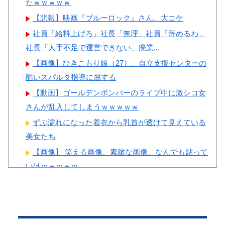
たｗｗｗｗｗ
園大会が全く理解できないんで
本の対応のスピードに世界が衝
すけど…」
【悲報】映画『ブルーロック』さん、大コケ
撃
韓国人「悲報：現在、韓国が
社員「給料上げろ」社長「無理」社員「辞めるわ」
【画像】顔100点、体30点の
全国的に大騒ぎになっている理
社長「人手不足で運営できない、廃業...
女ｗｗｗ
由がこちら…」→「人間の住む
【画像】ひきこもり娘（27）、自立支援センターの
場所じゃない…（ﾌﾞﾙﾌﾞﾙ」＝
酷いスパルタ指導に屈する
韓国の反応
【動画】ゴールデンボンバーのライブ中に激シコ女
韓国人「日本の有名な山小屋
Powered by livedoor 相互RSS
さんが乱入してしまうｗｗｗｗｗ
でとんでもない光景が…韓国人
ずぶ濡れになった着衣から乳首が透けて見えている
観光客のモラルなき行動に韓国
美女たち
人が衝撃！」
【画像】 笑える画像、素敵な画像、なんでも貼って
いけｗｗｗｗｗ
【動画】 コロンビアでM7.4の大地震。恐ろしい映像
が次々と届く。
Powered by livedoor 相互RSS
【エ□漫画】 崖っぷち社畜がカワイイ褐色ギャルJK