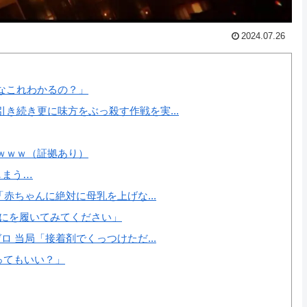
2024.07.26
なこれわかるの？」
き続き更に味方をぶっ殺す作戦を実...
ｗｗｗ（証拠あり）
しまう…
赤ちゃんに絶対に母乳を上げな...
ずにを履いてみてください」
 当局「接着剤でくっつけただ...
ってもいい？」