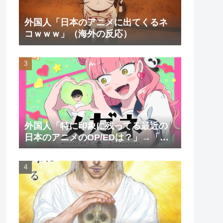
外国人「日本のアニメに出てくるネ
コｗｗｗ」（海外の反応）
外国人「特に印象に残ってる最近の
日本のアニメのOP/EDは？」→「一
回も飛ばしたことないわ」（海外の
反応）