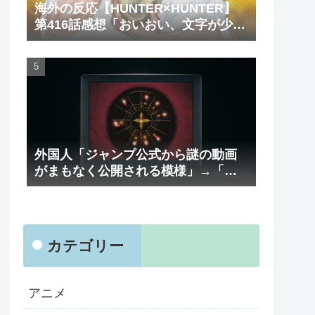
海外の反応【HUNTER×HUNTER】
第416話感想「おいおい、文字が少な
くてスッキリ読めるぞ！！」
外国人「ジャンプ公式から謎の動画
がまもなく公開される模様」→「ま
さか本当にくるのか？！」（海外の
反応）
カテゴリー
アニメ