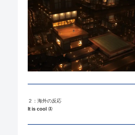
２：海外の反応
It is cool
🦋