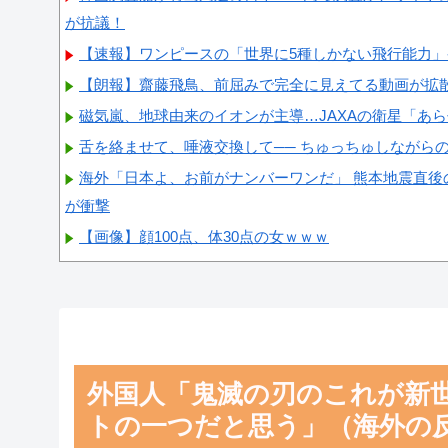
が抗議！
【速報】ワンピースの「世界に5種しかない飛行能力」発
【朗報】齋藤飛鳥、前屈みで完全に見えてる動画が拡
磁気嵐、地球由来のイオンが主導…JAXAの衛星「あ
舌を絡ませて、唾液交換して── ちゅっちゅしながら
海外「日本よ、お前がナンバーワンだ」 熊本地震直後
が衝撃
【画像】顔100点、体30点の女ｗｗｗ
Powered by livedoor 相互RSS
外国人「鬼滅の刃のこれが新
トの一つだと思う」（海外の