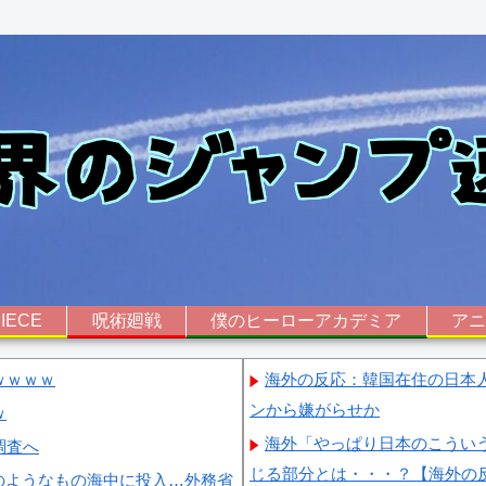
IECE
呪術廻戦
僕のヒーローアカデミア
ア
ｗｗｗｗ
海外の反応：韓国在住の日本
ンから嫌がらせか
ｗ
海外「やっぱり日本のこうい
調査へ
じる部分とは・・・？【海外の
のようなもの海中に投入…外務省