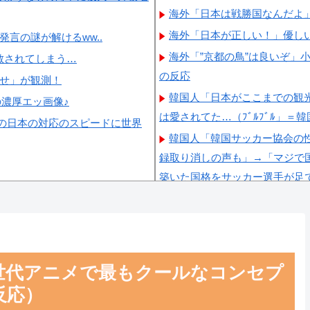
海外「日本は戦勝国なんだよ
海外「日本が正しい！」優し
言の謎が解けるww..
海外「”京都の鳥”は良いぞ」
散されてしまう…
の反応
らせ」が観測！
韓国人「日本がここまでの観
の濃厚エッ画像♪
は愛されてた…（ﾌﾞﾙﾌﾞﾙ」＝
の日本の対応のスピードに世界
韓国人「韓国サッカー協会の性
録取り消しの声も」→「マジで国
築いた国格をサッカー選手が足
韓国人「日本の柴犬くん散歩
韓国人「最近の日本アニメ業
いうのが面白い…（ﾌﾞﾙﾌﾞﾙ」
韓国人「韓国サッカー協会関
世代アニメで最もクールなコンセプ
ルドカップ4強にも疑いの視線
反応）