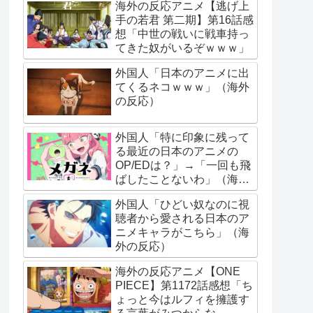
海外の反応アニメ【逃げ上
手の若君 第二期】第16話感
想「中世の戦いに戦車持っ
てきた奴がいるぞｗｗｗ」
外国人「日本のアニメに出
てくるネコｗｗｗ」（海外
の反応）
外国人「特に印象に残って
る最近の日本のアニメの
OP/EDは？」→「一回も飛
ばしたことないわ」（海外
の反応）
外国人「ひどい奴なのに視
聴者から愛される日本のア
ニメキャラがこちら」（海
外の反応）
海外の反応アニメ【ONE
PIECE】第1172話感想「ち
ょっと今はルフィを擁護す