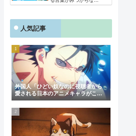
る言葉がみつからな
い･･･」
人気記事
外国人「ひどい奴なのに視聴者から
愛される日本のアニメキャラがこち
ら」（海外の反応）