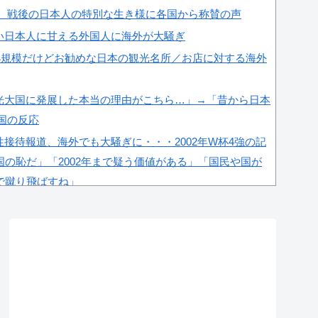
」 戦後の日本人の特別な生き様に各国から称賛の声
い日本人に甘える外国人に海外が大騒ぎ
小規模だけどお勧めな日本の観光名所／お店に対する海外
光大国に発展した本当の理由がこちら…」→「昔から日本
韓国の反応
接待報道、海外でも大騒ぎに・・・2002年W杯4強の記
の恥だ」「2002年まで疑う価値がある」「国民や国が
で蹴り飛ばすね」
中の暑さに耐えられなかった結果」
界の勢力図を変えたと言われる作品がこちら…」→「こう
＝韓国の反応
係者が『不適切接待は慣行だった』と衝撃発言！日韓ワー
が向けられる」