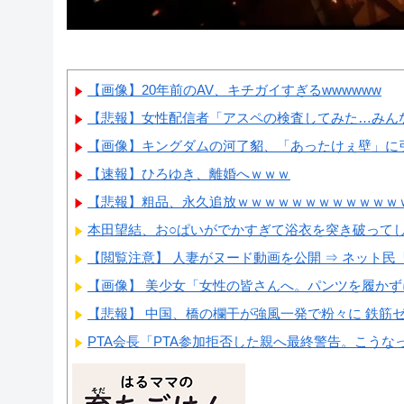
【画像】20年前のAV、キチガイすぎるwwwwww
【悲報】女性配信者「アスペの検査してみた…みん
【画像】キングダムの河了貂、「あったけぇ壁」に引
【速報】ひろゆき、離婚へｗｗｗ
【悲報】粗品、永久追放ｗｗｗｗｗｗｗｗｗｗｗｗ
本田望結、お○ぱいがでかすぎて浴衣を突き破って
【閲覧注意】 人妻がヌード動画を公開 ⇒ ネット民「
【画像】 美少女「女性の皆さんへ。パンツを履か
【悲報】 中国、橋の欄干が強風一発で粉々に 鉄筋ゼロ
PTA会長「PTA参加拒否した親へ最終警告。こうな