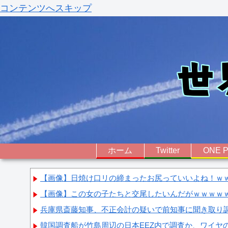
コンテンツへスキップ
ホーム
Twitter
ONE P
【画像】日焼け口リの締まったお尻っていいよね！ｗ
【画像】この女の子たちと交尾したいんだがｗｗｗｗ
兵庫県斎藤知事、不正会計の疑いで前知事に聞き取り
韓国調査船が竹島周辺の日本EEZ内で調査か、ワイヤ