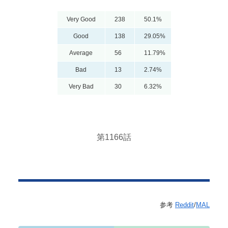
Very Good
238
50.1%
Good
138
29.05%
Average
56
11.79%
Bad
13
2.74%
Very Bad
30
6.32%
第1166話
参考
Reddit
/
MAL