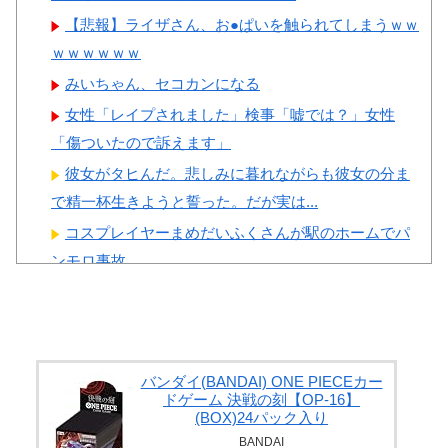
【悲報】ライザさん、お●ぱいを触られてしまうｗｗ
Powered by livedoor 相互RSS
ｗｗｗｗｗｗ
みいちゃん、セコカンになる
女性「レイプされました」検事「嘘では？」女性
「傷ついたので訴えます」
彼女がタヒんだ。悲しみに暮れながらも彼女の分ま
で精一杯生きようと誓った。だが実は...
コスプレイヤーまめだいふくさんが駅のホームでパ
ンモロ事故
生配信中に猫に乳首ポロリさせられた10代美少女の
アーカイブ、500万再生越えｗｗ...
【画像】 誰とエ●チしたいか見解が別れる六人衆
【画像】 イケおじ(54)、JK10人とハメ撮り770本撮っ
バンダイ(BANDAI) ONE PIECEカー
ドゲーム 決戦の刻【OP-16】
て逮捕ｗｗｗｗｗｗｗ
(BOX)24パック入り
BANDAI