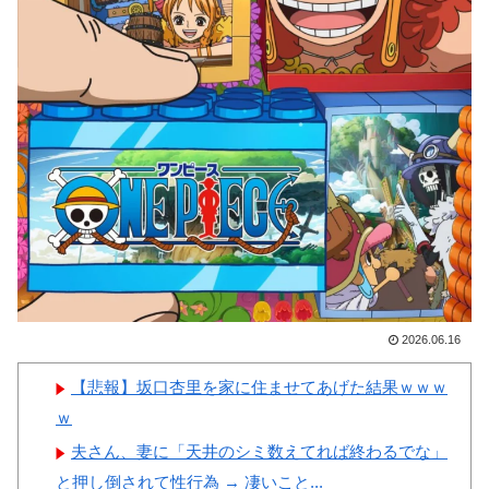
待の試合結果をご覧ください」
撃
→「マッサージ効果は間違いな
【画像】顔100点、体30点の
いねｗ」「これが本当のベッド
女ｗｗｗ
サッカーだ」
韓国人「日本人審判も多数含
まれていたサッカー協会の衝撃
的な接待リストに衝撃の声！」
Powered by livedoor 相互RSS
→「日本人審判の名前が次々と
明るみに‥」
韓国人「過去のW杯で韓国代
表がドーピング検査をすり抜け
2026.06.16
るように注射していたものがこ
ちら…」→「恥ずかしい…（ﾌﾞ
【悲報】坂口杏里を家に住ませてあげた結果ｗｗｗ
ﾙﾌﾞﾙ」＝韓国の反応
ｗ
夫さん、妻に「天井のシミ数えてれば終わるでな」
と押し倒されて性行為 → 凄いこと...