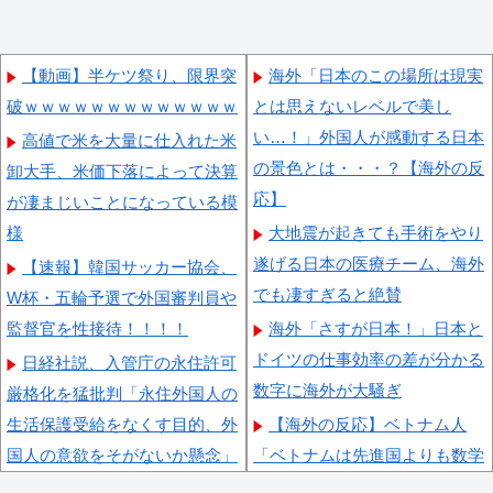
【動画】半ケツ祭り、限界突
海外「日本のこの場所は現実
破ｗｗｗｗｗｗｗｗｗｗｗｗｗ
とは思えないレベルで美し
い…！」外国人が感動する日本
高値で米を大量に仕入れた米
の景色とは・・・？【海外の反
卸大手、米価下落によって決算
応】
が凄まじいことになっている模
様
大地震が起きても手術をやり
遂げる日本の医療チーム、海外
【速報】韓国サッカー協会、
でも凄すぎると絶賛
W杯・五輪予選で外国審判員や
監督官を性接待！！！！
海外「さすが日本！」日本と
ドイツの仕事効率の差が分かる
日経社説、入管庁の永住許可
数字に海外が大騒ぎ
厳格化を猛批判「永住外国人の
生活保護受給をなくす目的、外
【海外の反応】ベトナム人
国人の意欲をそがないか懸念」
「ベトナムは先進国よりも数学
「外国人を一時的な労働力では
に秀でているのになぜ後進国な