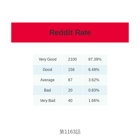
Reddit Rate
Very Good
2100
87.39%
Good
156
6.49%
Average
87
3.62%
Bad
20
0.83%
Very Bad
40
1.66%
第1163話