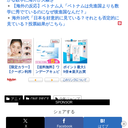
【海外の反応】ベトナム人「ベトナムは先進国よりも数
学に秀でているのになぜ後進国なんだ？」
海外10代「日本を好意的に見ている？それとも否定的に
見ている？投票結果がこちら」
アニメ
ONE PIECE
少年ジャンプ
SPONSOR
シェアする
×
X
Facebook
はてブ