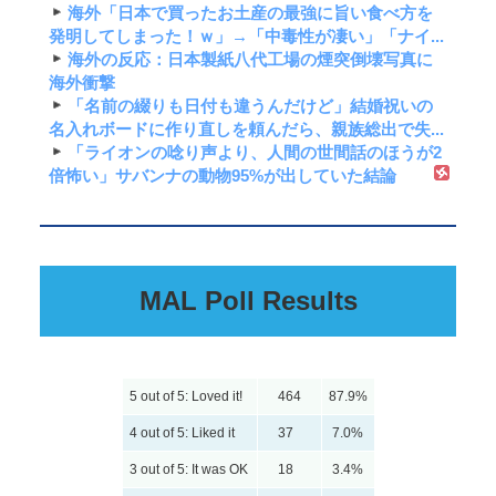
海外「日本で買ったお土産の最強に旨い食べ方を
発明してしまった！ｗ」→「中毒性が凄い」「ナイ...
海外の反応：日本製紙八代工場の煙突倒壊写真に
海外衝撃
「名前の綴りも日付も違うんだけど」結婚祝いの
名入れボードに作り直しを頼んだら、親族総出で失...
「ライオンの唸り声より、人間の世間話のほうが2
倍怖い」サバンナの動物95%が出していた結論
MAL Poll Results
5 out of 5: Loved it!
464
87.9%
4 out of 5: Liked it
37
7.0%
3 out of 5: It was OK
18
3.4%