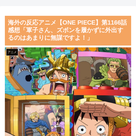
なく、...
んだ？」
【動画】ショートスリーパー
海外10代「日本を好意的に見
海外の反応アニメ【ONE PIECE】第1166話
堀大輔、高須幹弥にブチギレ
ている？それとも否定的に見て
感想「軍子さん、ズボンを履かずに外出す
いる？投票結果がこちら」
【朗報】齋藤飛鳥、前屈みで
るのはあまりに無謀ですよ！」
完全に見えてる動画が拡散され
韓国人「フランスの有力紙も
てしまう…
大韓サッカー協会前代未聞の不
アニメ
祥事を詳細に報道！」→「国際
磁気嵐、地球由来のイオンが
的スキャンダルに発展してしま
主導…JAXAの衛星「あらせ」
う‥」
が観測！
韓国人「我が国がクウェート
舌を絡ませて、唾液交換して
戦で行った審判買収が本当に深
── ちゅっちゅしながらの濃厚
刻である理由がこちら…」
エッ画像♪
→「これはダメなやつ…（ﾌﾞﾙ
海外「日本よ、お前がナンバ
ﾌﾞﾙ」＝韓国の反応
ーワンだ」 熊本地震直後の日
韓国人「“韓国サッカー”性接
本の対応のスピードに世界が衝