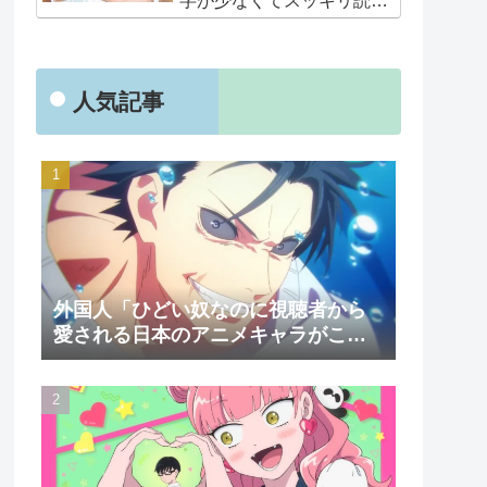
字が少なくてスッキリ読め
るぞ！！」
人気記事
外国人「ひどい奴なのに視聴者から
愛される日本のアニメキャラがこち
ら」（海外の反応）