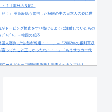
・・？【海外の反応】
んだ！」 英高級紙も驚愕した極限の中の日本人の姿に世
表がドーピング検査をすり抜けるように注射していたもの
ﾞﾙﾌﾞﾙ」＝韓国の反応
国人審判に“性接待”報道・・・」→「2002年の審判買収
が言ってたこと正しかったね・・・」「もうサッカー代
2年ワールドカップ韓国準決勝も調査すべきと主張！」
‥」
の土木技術の完全勝利をご覧ください」→「これはすごい
人は何か適当に作る感じがしない・・・」「あれがまさに
2002年ベスト4の実力は、実際にはどれくらい認められ
国の反応