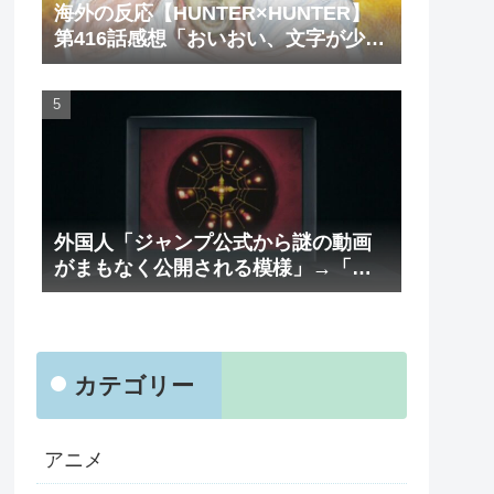
海外の反応【HUNTER×HUNTER】
第416話感想「おいおい、文字が少な
くてスッキリ読めるぞ！！」
外国人「ジャンプ公式から謎の動画
がまもなく公開される模様」→「ま
さか本当にくるのか？！」（海外の
反応）
カテゴリー
アニメ