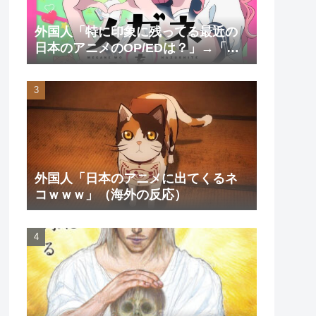
外国人「特に印象に残ってる最近の
日本のアニメのOP/EDは？」→「一
回も飛ばしたことないわ」（海外の
反応）
外国人「日本のアニメに出てくるネ
コｗｗｗ」（海外の反応）