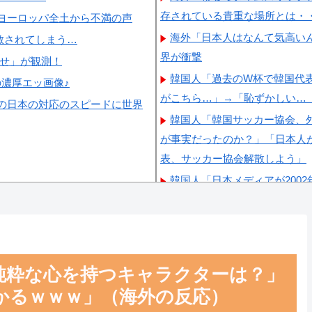
存されている貴重な場所とは・
ヨーロッパ全土から不満の声
海外「日本人はなんて気高い
散されてしまう…
界が衝撃
らせ」が観測！
韓国人「過去のW杯で韓国代
の濃厚エッ画像♪
がこちら…」→「恥ずかしい…（ﾌ
の日本の対応のスピードに世界
韓国人「韓国サッカー協会、外
が事実だったのか？」「日本人
表、サッカー協会解散しよう」
韓国人「日本メディアが200
→「英国メディアも一斉に指摘
韓国人「熊本地震で見る日本
わ」「こういうのを見ると日本
経験値である」
純粋な心を持つキャラクターは？」
韓国人「海外で韓国サッカーの
かるｗｗｗ」（海外の反応）
てるんだ…？（ﾌﾞﾙﾌﾞﾙ」＝韓