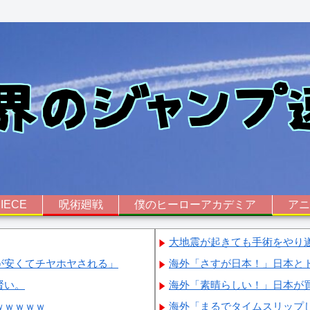
IECE
呪術廻戦
僕のヒーローアカデミア
ア
大地震が起きても手術をやり
が安くてチヤホヤされる」
海外「さすが日本！」日本と
賢い。
海外「素晴らしい！」日本が
ｗｗｗｗｗ
海外「まるでタイムスリップ