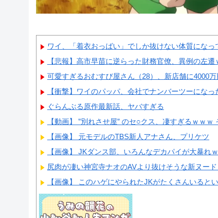
ワイ、「着衣おっばい」でしか抜けない体質になっ
【悲報】高市早苗に逆らった財務官僚、異例の左遷
可愛すぎるおむすび屋さん（28）、新店舗に4000万
【衝撃】ワイのパッパ、会社でナンバーツーになっ
ぐらんぶる原作最新話、ヤバすぎる
【動画】 ”別れさせ屋” のセ○クス、凄すぎるｗｗｗ 
【画像】 元モデルのTBS新人アナさん、プリケツ
【画像】 JKダンス部、いろんなデカパイが大暴れ
尻肉が凄い神宮寺ナオのAVより抜けそうな新ヌード pa
【画像】 このハゲにやられたJKがたくさんいると