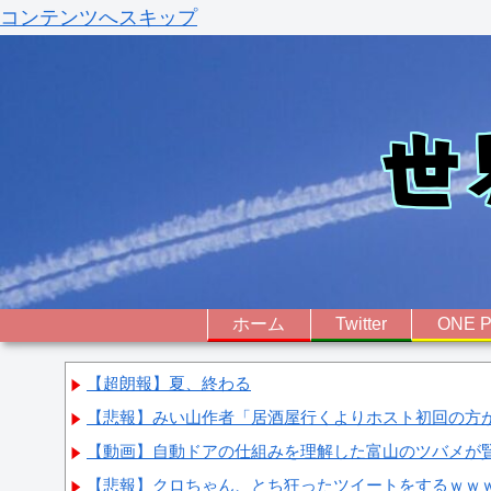
コンテンツへスキップ
ホーム
Twitter
ONE P
【超朗報】夏、終わる
【悲報】みい山作者「居酒屋行くよりホスト初回の方
【動画】自動ドアの仕組みを理解した富山のツバメが
【悲報】クロちゃん、とち狂ったツイートをするｗｗ