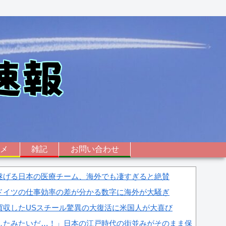
ニメ
雑記
お問い合わせ
遂げる日本の医療チーム、海外でも凄すぎると絶賛
ドイツの仕事効率の差が分かる数字に海外が大騒ぎ
買収したUSスチール驚異の大復活に米国人が大喜び
したみたいだ…！」日本の江戸時代の街並みがそのまま保