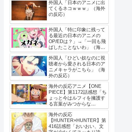
外国人「日本のアニメに出
てくるネコｗｗｗ」（海外
の反応）
外国人「特に印象に残って
る最近の日本のアニメの
OP/EDは？」→「一回も飛
ばしたことないわ」（海外
の反応）
外国人「ひどい奴なのに視
聴者から愛される日本のア
ニメキャラがこちら」（海
外の反応）
海外の反応アニメ【ONE
PIECE】第1172話感想「ち
ょっと今はルフィを擁護す
る言葉がみつからな
い･･･」
海外の反応
【HUNTER×HUNTER】第
416話感想「おいおい、文