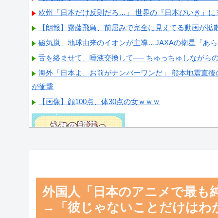
欧州「日本だけ反則だろ…」 世界の『日本びいき』に
【朗報】齋藤飛鳥、前屈みで完全に見えてる動画が拡
磁気嵐、地球由来のイオンが主導…JAXAの衛星「あ
舌を絡ませて、唾液交換して── ちゅっちゅしながら
海外「日本よ、お前がナンバーワンだ」 熊本地震直後
が衝撃
【画像】顔100点、体30点の女ｗｗｗ
Powered by livedoor 相互RSS
外国人「日本のアニメで最も
→「彼じゃないことだけはわ