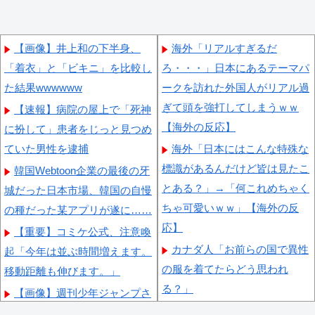
【画像】井上和の下半身、
海外「リアルすぎるだ
「着衣」と「ビキニ」を比較し
ろ・・・」日本にあるテーマパ
た結果wwwwww
ークを訪れた外国人がリアル過
ぎて頭を強打してしまうｗｗ
【速報】病院の屋上で「死神
【海外の反応】
に扮して」患者をじっと見つめ
ていた男性を逮捕
海外「日本にはこんな特殊な
標識があるんだけど皆は見たこ
韓国Webtoon企業の最後の牙
とある？」→「何これめちゃく
城だった日本市場、韓国の自慢
ちゃ可愛いｗｗ」【海外の反
の種だった某アプリが遂に……
応】
【重要】コミケ公式、注意喚
カナダ人「お前らの国で異性
起「今年は並ぶ時間増えます。
の服を着てたらどう思われ
移動距離も伸びます。」
る？」
【画像】週刊少年ジャンプさ
海外「これが文明か！」日本
ん ついに100万部を割ってし