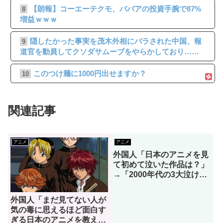
【朗報】コーエーテクモ、ババアの投資手腕で87%
8
増益ｗｗｗ
隠したかった事実を茂木外相にバラされた中国、報
9
道官を動員してクソダサムーブをやらかしており……
このつけ麺に1000円出せますか？
10
関連記事
アニメ
アニメ
外国人「日本のアニメを見
て初めて泣いた作品は？」
→「2000年代の3大泣ける
アニメ」（海外の反応）
外国人「まだ見てない人が
気の毒に思えるほど面白す
ぎる日本のアニメを教え