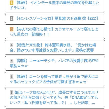
【動画】 イオンモール熊本の爆発の瞬間を記録した
1
ドラレコ。
【ゼンレスゾーンゼロ】星見雅 のＨ画像 ③【ZZZ】
2
【みんなの寝てる横で】カラオケルームで寝てしま
3
った男女の一部始終！！
【特定外来生物】 鈴木憲和農水相、「見かけた場
4
合、踏みつぶす等捕殺をお願いします」投稿が反響
【朗報】コーエーテクモ、ババアの投資手腕で87%
5
増益ｗｗｗ
【動画】コーンを被って爆走→曲がり角で盛大にコ
6
ケるホッキョクグマの子供が可愛すぎるｗｗｗ
娘はハーフ顔なんだけど、成長にするにつれてホリ
7
の深さがさらに強くなってきた。夫「DNA鑑定しても
いい？」私（托卵を疑ってる…？） → した結果、...