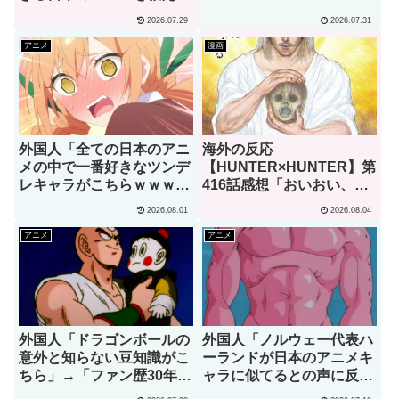
て」→「究極の夏アニメで
2026.07.29
2026.07.31
あるコレ」（海外の反応）
アニメ
漫画
外国人「全ての日本のアニ
海外の反応
メの中で一番好きなツンデ
【HUNTER×HUNTER】第
レキャラがこちらｗｗｗ」
416話感想「おいおい、文
（海外の反応）
字が少なくてスッキリ読め
2026.08.01
2026.08.04
るぞ！！」
アニメ
アニメ
外国人「ドラゴンボールの
外国人「ノルウェー代表ハ
意外と知らない豆知識がこ
ーランドが日本のアニメキ
ちら」→「ファン歴30年で
ャラに似てるとの声に反応
初めて知りました」（海外
ｗｗｗ」→「彼は本当に面