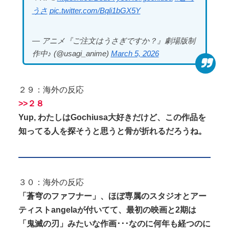
うさ
pic.twitter.com/Bqli1bGX5Y
— アニメ『ご注文はうさぎですか？』劇場版制
作中♪ (@usagi_anime)
March 5, 2026
２９：海外の反応
>>２８
Yup, わたしはGochiusa大好きだけど、この作品を
知ってる人を探そうと思うと骨が折れるだろうね。
３０：海外の反応
「蒼穹のファフナー」、ほぼ専属のスタジオとアー
ティストangelaが付いてて、最初の映画と2期は
「鬼滅の刃」みたいな作画･･･なのに何年も経つのに