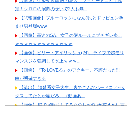
【衝撃】クルタ族虐 殺の犯人、ツェリードニヒで確
なドラッグストアがないので韓
【画像】顔100点、体30点の
定！クロロの演劇のせいで2人も無...
国が羨ましくて羨ましくて仕方
女ｗｗｗ
【悲報画像】ブルーロックになんJ民とドッピュン孕
がないんだそうです」
ませ男登場www
韓国人「現在、日本が密かに
【画像】高速のSA、女子の謎ルールにブチギレ炎上
韓国からパクっているものがこ
ｗｗｗｗｗｗｗｗｗｗｗｗｗ
ちら…」→「これは言い訳でき
Powered by livedoor 相互RSS
ないｗｗ」＝韓国の反応
【画像】ビリー・アイリッシュ(24)、ライブで超モリ
マンスジを強調して炎上ｗｗｗ...
韓国人「日本が東アジア地域
で最も高い結婚率と出生率を維
【画像】『To LOVEる』のアクキー、不評だった理
持している理由に韓国人が衝
由が明確すぎる
撃！」→「これが日本の若者た
【流出】 清楚系女子大生、裏でこんなハードコアセ○
ちの生活スタイル‥」
クスしてたとか嘘だろ…（動画あ...
【画像】 隣で居眠りしてる女のお○ぱいが控えめに言
ってデカいｗｗｗ
秋元真夏、ノーブラノーパンを披露ｗｗタオル1枚で
Powered by livedoor 相互RSS
隠す姿がほぼA●女優・・