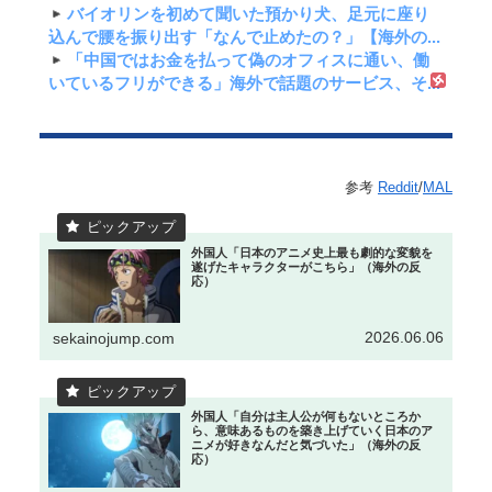
バイオリンを初めて聞いた預かり犬、足元に座り
込んで腰を振り出す「なんで止めたの？」【海外の...
「中国ではお金を払って偽のオフィスに通い、働
いているフリができる」海外で話題のサービス、そ...
参考
Reddit
/
MAL
外国人「日本のアニメ史上最も劇的な変貌を
遂げたキャラクターがこちら」（海外の反
応）
2026.06.06
sekainojump.com
外国人「自分は主人公が何もないところか
ら、意味あるものを築き上げていく日本のア
ニメが好きなんだと気づいた」（海外の反
応）