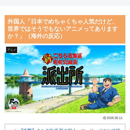
に比べて超石器時代だった英国
まう。何故ジャンプは読まれな
に海外が大騒ぎ
くなったのか
外国人「日本でめちゃくちゃ人気だけど、
【海外の反応】中東の女性が
【朗報】齋藤飛鳥、前屈みで
世界ではそうでもないアニメってあります
ヒジャブで隠されているのは彼
完全に見えてる動画が拡散され
か？」（海外の反応）
女たちが完璧な美しさを備えて
てしまう…
いるからだ！
磁気嵐、地球由来のイオンが
アニメ
韓国人「韓国サッカー協会W
主導…JAXAの衛星「あらせ」
杯予選で外国人審判に性接待し
が観測！
たことが発覚！」
舌を絡ませて、唾液交換して
韓国人「韓国が韓国株式の暴
── ちゅっちゅしながらの濃厚
落で失ったとんでもない規模の
エッ画像♪
国民年金の金額がこちら…」
海外「日本よ、お前がナンバ
→「韓国の未来が…（ﾌﾞﾙﾌﾞ
ーワンだ」 熊本地震直後の日
ﾙ」＝韓国の反応
本の対応のスピードに世界が衝
2026.06.11
韓国人「日本には韓国みたい
撃