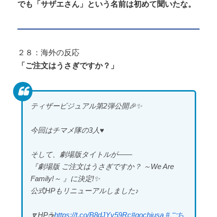
でも「サザエさん」という名前は初めて聞いたな。
２８：海外の反応
「ご注文はうさぎですか？」
ティザービジュアル第2弾公開🎉✨
今回はチマメ隊の3人♥
そして、劇場版タイトルが――
『劇場版 ご注文はうさぎですか？ ～We Are
Family!～ 』に決定!✨
公式HPもリニューアルしました♪
🔽HP☕
https://t.co/B8dJYy59Rc
#gochiusa
#ごち