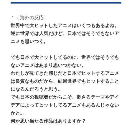
【ガチ映像】 大学のヌードデッサンの授業で高額モ
デルに依頼したら○○○が凄すぎた...
１：海外の反応
（ ´_ゝ`）中道幹事長、食料品消費税2年間1%の閣議
世界中で大ヒットしたアニメはいくつもあるよね。
決定を批判 → 記者「中道...
逆に世界では人気だけど、日本ではそうでもないア
ニメも思いつく。
でも日本で大ヒットしてるのに、世界ではそうでも
ないアニメはあまり思いつかない。
Powered by livedoor 相互RSS
わたしが見てきた感じだと日本でヒットするアニメ
は良質なものだから、結局世界でもヒットすること
になるんだろうと思う。
でも日本の視聴者だからこそ、刺さるテーマやアイ
デアによってヒットしてるアニメもあるんじゃない
かと。
何か思い当たる作品はありますか？