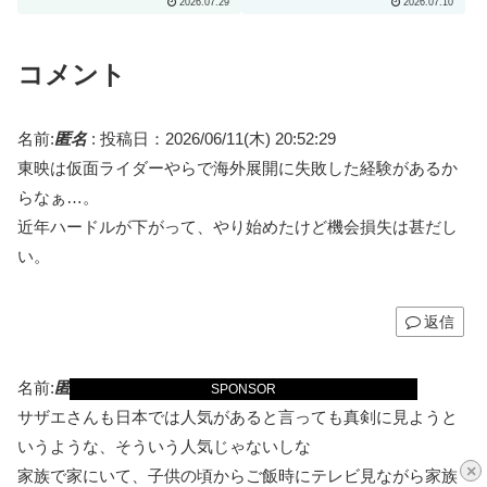
2026.07.29
2026.07.10
の反応）
白い」（海外の反応）
コメント
名前:
匿名
:
投稿日：2026/06/11(木) 20:52:29
東映は仮面ライダーやらで海外展開に失敗した経験があるか
らなぁ…。
近年ハードルが下がって、やり始めたけど機会損失は甚だし
い。
返信
名前:
匿名
:
投稿日：2026/06/11(木) 21:12:13
SPONSOR
サザエさんも日本では人気があると言っても真剣に見ようと
いうような、そういう人気じゃないしな
×
家族で家にいて、子供の頃からご飯時にテレビ見ながら家族