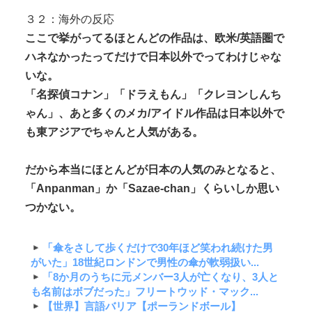
３２：海外の反応
ここで挙がってるほとんどの作品は、欧米/英語圏で
ハネなかったってだけで日本以外でってわけじゃな
いな。
「名探偵コナン」「ドラえもん」「クレヨンしんち
ゃん」、あと多くのメカ/アイドル作品は日本以外で
も東アジアでちゃんと人気がある。
だから本当にほとんどが日本の人気のみとなると、
「Anpanman」か「Sazae-chan」くらいしか思い
つかない。
「傘をさして歩くだけで30年ほど笑われ続けた男
がいた」18世紀ロンドンで男性の傘が軟弱扱い...
「8か月のうちに元メンバー3人が亡くなり、3人と
も名前はボブだった」フリートウッド・マック...
【世界】言語バリア【ポーランドボール】