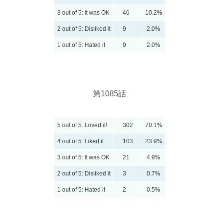
3 out of 5: It was OK
46
10.2%
2 out of 5: Disliked it
9
2.0%
1 out of 5: Hated it
9
2.0%
第1085話
5 out of 5: Loved it!
302
70.1%
4 out of 5: Liked it
103
23.9%
3 out of 5: It was OK
21
4.9%
2 out of 5: Disliked it
3
0.7%
1 out of 5: Hated it
2
0.5%