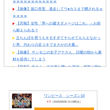
ｗｗｗｗｗｗｗｗｗｗｗｗ
しい…（ﾌﾞﾙﾌﾞﾙ」＝韓国の反
撃
応
【画像】坂口杏里、逃走してウ●カスまで晒されるｗ
【画像】顔100点、体30点の
ｗｗｗｗ
韓国人「手術中に震度6強の
女ｗｗｗ
地震、その時の日本の医療スタ
【悲報】女性「男への最大ダメージはこれ」←お前
ッフたちの姿をご覧ください」
ら耐えられる？
→「マジで鳥肌立った」「こう
立ちんぼを買うもキモすぎてヤらせてもらえなかっ
いう姿は韓国も見習わないと」
Powered by livedoor 相互RSS
た男、代わりの足コキでまさかの大量...
「あんな状況なら日本だけでは
【画像】 サンモニの女子アナさん、日曜の朝から素
なく韓国の医療関係者も同じよ
材を提供してしまう
うに行動したはずだ」【熊本地
【悲報】 女さん、歩行者を轢いた挙句、道路に倒れ
震】
てどえらいことになってしまうw ...
韓国人「アナログの国日本で
長身美ボディの保育士さんが女性用風俗を勢いで初
高級車を買うと葬儀屋さんみた
利用…子供に絶対見せられないメスの...
いになります」
井上晴美、乳首ヘア○ードや濡れ場お○ぱいがエ□過ぎ
ワンピース シーズン10
￥0
（2026/08/08 14:19時点）
る！人生最後のラスト写真集、最...