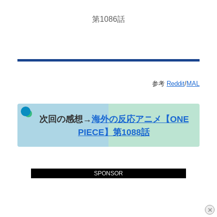
第1086話
参考
Reddit
/
MAL
次回の感想→
海外の反応アニメ【ONE
PIECE】第1088話
SPONSOR
×