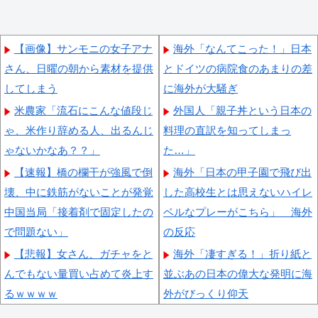
【画像】サンモニの女子アナ
海外「なんてこった！」日本
さん、日曜の朝から素材を提供
とドイツの病院食のあまりの差
してしまう
に海外が大騒ぎ
米農家「流石にこんな値段じ
外国人「親子丼という日本の
ゃ、米作り辞める人、出るんじ
料理の直訳を知ってしまっ
ゃないかなあ？？」
た…」
【速報】橋の欄干が強風で倒
海外「日本の甲子園で飛び出
壊、中に鉄筋がないことが発覚
した高校生とは思えないハイレ
中国当局「接着剤で固定したの
ベルなプレーがこちら」 海外
で問題ない」
の反応
【悲報】女さん、ガチャをと
海外「凄すぎる！」折り紙と
んでもない量買い占めて炎上す
並ぶあの日本の偉大な発明に海
るｗｗｗｗ
外がびっくり仰天
反高市で有名な某野党議員が
海外の反応：韓国在住の日本