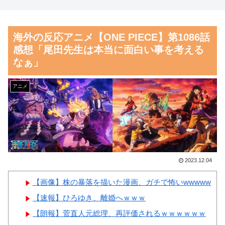
不正な投票支援を受けていた過
人インフルエンサーがライブ配
去が発掘、「説明責任があるの
信中に自殺、Kポップファンか
海外の反応アニメ【ONE PIECE】第1086話
では？」と揶揄されており……
ら嫌がらせか
感想「尾田先生は本当に面白い事を考える
【朗報】齋藤飛鳥、前屈みで
韓国人「韓国人が日本のラー
なぁ」
完全に見えてる動画が拡散され
メンについて勘違いしているこ
てしまう…
とがこちら…」→「え
アニメ
っ？？？？？？？？？？」＝韓
磁気嵐、地球由来のイオンが
国の反応
主導…JAXAの衛星「あらせ」
が観測！
韓国人「織田信長の安土城の
復元図と建築技術の高さに韓国
舌を絡ませて、唾液交換して
人が衝撃！」→「当時の技術力
── ちゅっちゅしながらの濃厚
2023.12.04
に言葉を失う‥」
エッ画像♪
【画像】株の暴落を描いた漫画、ガチで怖いwwwww
韓国人「日本の某全国チェー
海外「日本よ、お前がナンバ
【速報】ひろゆき、離婚へｗｗｗ
ン店の商品写真が話題になって
ーワンだ」 熊本地震直後の日
【朗報】菅直人元総理、再評価されるｗｗｗｗｗｗ
いる理由がこちら…」→「羨ま
本の対応のスピードに世界が衝