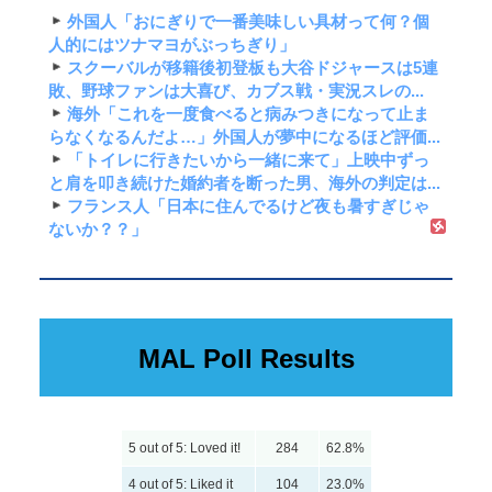
外国人「おにぎりで一番美味しい具材って何？個
人的にはツナマヨがぶっちぎり」
スクーバルが移籍後初登板も大谷ドジャースは5連
敗、野球ファンは大喜び、カブス戦・実況スレの...
海外「これを一度食べると病みつきになって止ま
らなくなるんだよ…」外国人が夢中になるほど評価...
「トイレに行きたいから一緒に来て」上映中ずっ
と肩を叩き続けた婚約者を断った男、海外の判定は...
フランス人「日本に住んでるけど夜も暑すぎじゃ
ないか？？」
MAL Poll Results
5 out of 5: Loved it!
284
62.8%
4 out of 5: Liked it
104
23.0%