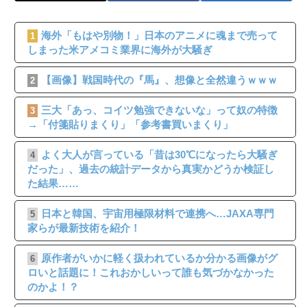
海外「もはや別物！」日本のアニメに魂まで売って
1
しまった米アメコミ業界に海外が大騒ぎ
【画像】戦国時代の『馬』、想像と全然違うｗｗｗ
2
三大「あっ、コイツ勉強できないな」って奴の特徴
3
→「付箋貼りまくり」「参考書買いまくり」
よく大人が言っている「昔は30℃になったら大騒ぎ
4
だった」、過去の統計データから真実かどうか検証し
た結果……
日本と韓国、宇宙用極限材料で連携へ…JAXA専門
5
家らが最新技術を紹介！
原作者がいかに軽く扱われているか分かる画像がグ
6
ロいと話題に！これおかしいって誰も気づかなかった
のかよ！？