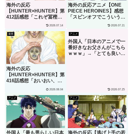
海外の反応
海外の反応アニメ【ONE
【HUNTER×HUNTER】第
PIECE HEROINES】感想
412話感想「これぞ冨樫先
「スピンオフでこういう実
生らしいチャプターだ」
験的な試みは大歓迎だ！」
2026.07.14
2026.07.21
漫画
アニメ
外国人「日本のアニメで一
番好きなお父さんがこちら
ｗｗｗ」→「とても良い人
そうだね！」（海外の反
応）
海外の反応
【HUNTER×HUNTER】第
416話感想「おいおい、文
字が少なくてスッキリ読め
2026.08.04
2026.07.25
るぞ！！」
アニメ
アニメ
外国人「最も男らしい日本
海外の反応【逃げ上手の若