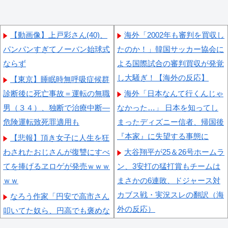
【動画像】上戸彩さん(40)、
海外「2002年も審判を買収し
パンパンすぎてノーバン始球式
たのか！」韓国サッカー協会に
ならず
よる国際試合の審判買収が発覚
し大騒ぎ！【海外の反応】
【東京】睡眠時無呼吸症候群
診断後に死亡事故＝運転の無職
海外「日本なんて行くんじゃ
男（３４）、独断で治療中断―
なかった…」 日本を知ってし
危険運転致死罪適用も
まったディズニー信者、帰国後
『本家』に失望する事態に
【悲報】頂き女子に人生を狂
わされたおじさんが復讐にすべ
大谷翔平が25＆26号ホームラ
てを捧げるヱロゲが発売ｗｗｗ
ン、3安打の猛打賞もチームは
ｗｗ
まさかの6連敗、ドジャース対
カブス戦・実況スレの翻訳（海
なろう作家「円安で高市さん
外の反応）
叩いてた奴ら、円高でも褒めな
いのでポジショントーク確定ｗ
海外「日本で初めて梅干しな