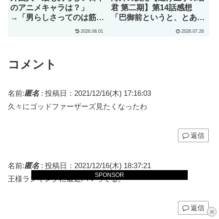
のアニメキャラは？」
君 第二期】第14話感想
→「男らしさってのは筋肉
「巴御前というと、とある
じゃない」（海外の反応）
ゲームオタクを思い浮かべ
2026.08.01
2026.07.26
てしまうんだが･･･」
コメント
名前:
匿名
:
投稿日：2021/12/16(木) 17:16:03
久々にゴッドファーザーズ見たくなったわ
返信
名前:
匿名
:
投稿日：2021/12/16(木) 18:37:21
SPONSOR
王様ランキングに最近ハマってる。
返信
×