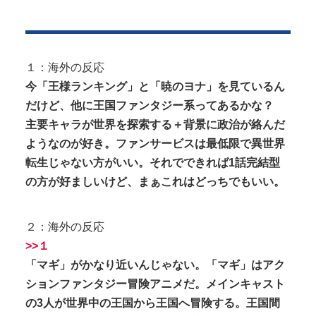
この女児の動画、本物だった…
海外「ディズニーがゴミのようだ！」日本がアニメ
Powered by livedoor 相互RSS
化した米人気SF作品に絶賛の声が殺...
『I"s〈アイズ〉』の桂正和さん、とんでもなくエ●チ
１：海外の反応
なパンツを描く。これもう芸術...
今「王様ランキング」と「暁のヨナ」を見ているん
だけど、他に王国ファンタジー系ってあるかな？
主要キャラが世界を探索する＋背景に政治が絡んだ
ようなのが好き。ファンサービスは最低限で異世界
転生じゃない方がいい。それでできれば1話完結型
Powered by livedoor 相互RSS
の方が好ましいけど、まぁこれはどっちでもいい。
２：海外の反応
>>１
「マギ」がかなり近いんじゃない。「マギ」はアク
ションファンタジー冒険アニメだ。メインキャスト
の3人が世界中の王国から王国へ冒険する。王国間