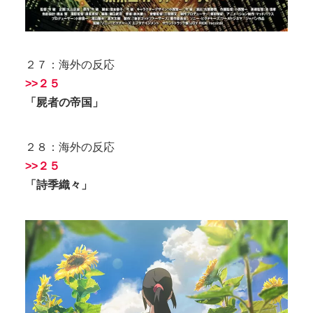
２７：海外の反応
>>２５
「屍者の帝国」
２８：海外の反応
>>２５
「詩季織々」