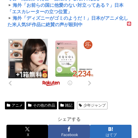
海外「お前らの国に他愛のない対立ってある？」日本
「エスカレーターの立つ位置」
海外「ディズニーがゴミのようだ！」日本がアニメ化し
た米人気SF作品に絶賛の声が殺到中
アニメ
その他の作品
雑記
少年ジャンプ
シェアする
X
Facebook
はてブ