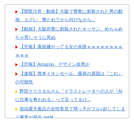
が日本の食事マナーか？‥」
ーワンだ」 熊本地震直後の日
韓国人「韓国サッカー協会W
本の対応のスピードに世界が衝
【閲覧注意・動画】大阪で警察に射殺された男の動
杯予選で外国人審判に性接待し
撃
画、エグい 撃たれてから叫びながら...
たことが発覚！」
【画像】顔100点、体30点の
【動画】大阪府警に射殺されたオッサン、めちゃめ
韓国人「日本が韓国文学が完
女ｗｗｗ
ちゃ苦しそうに死ぬ
全に定着！ブームを超えて一つ
【悲報】風俗嬢やってる女の末路ｗｗｗｗｗｗｗｗ
のジャンルとして日本人全員に
ｗｗｗ
愛されてる模様…（ﾌﾞﾙﾌﾞﾙ」
【悲報】Amazon、デザイン改悪か
＝韓国の反応
Powered by livedoor 相互RSS
【速報】熊本イオンモール、爆発の原因は『これ』
韓国人「韓国が韓国株式の暴
の可能性
落で失ったとんでもない規模の
野田クリスタルさん「イラストレーターの人が『AI
国民年金の金額がこちら…」
に仕事を奪われる』って言ってるけ...
→「韓国の未来が…（ﾌﾞﾙﾌﾞ
混浴露天風呂の女性客見て甥っ子がフル○起してしま
ﾙ」＝韓国の反応
う事案が発生 part4
【閲覧注意】 お願いだからフェイクであってほしい