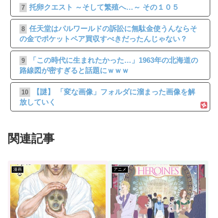
托卵クエスト ～そして繁殖へ…～ その１０５
7
任天堂はパルワールドの訴訟に無駄金使うんならそ
8
の金でポケットペア買収すべきだったんじゃない？
「この時代に生まれたかった…」1963年の北海道の
9
路線図が密すぎると話題にｗｗｗ
【謎】 「変な画像」フォルダに溜まった画像を解
10
放していく
関連記事
漫画
アニメ