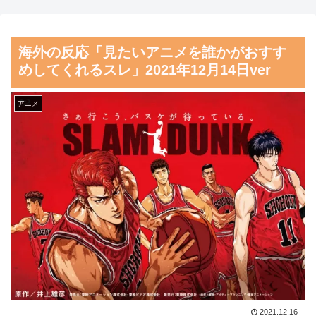
ｗｗ」
るものを食べた」日本旅行で食
べた変わった食べ物に対する海
海外「世界で日本を死守する
海外の反応「見たいアニメを誰かがおすす
外の反応
ぞ！」 日本の消防署を訪れた
めしてくれるスレ」2021年12月14日ver
ちびっ子集団が世界をメロメロ
海外「お前らの国に他愛のな
に
い対立ってある？」日本「エス
アニメ
カレーターの立つ位置」
【朗報】齋藤飛鳥、前屈みで
完全に見えてる動画が拡散され
【激震】韓国人「韓国サッカ
てしまう…
ー協会、W杯・五輪で複数回の
性接待を行い審判を買収してい
磁気嵐、地球由来のイオンが
たことが発覚…（ﾌﾞﾙﾌﾞﾙ」＝
主導…JAXAの衛星「あらせ」
韓国の反応
が観測！
韓国人「日本ではテーブルに
舌を絡ませて、唾液交換して
肘をついてはいけない？日本の
── ちゅっちゅしながらの濃厚
食事マナーが想像以上に厳格す
エッ画像♪
ぎて韓国人が衝撃！」→「これ
海外「日本よ、お前がナンバ
2021.12.16