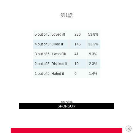
第1話
5 out of 5: Loved it!
236
53.8%
4 out of 5: Liked it
146
33.3%
3 out of 5: It was OK
41
9.3%
2 out of 5: Disliked it
10
2.3%
1 out of 5: Hated it
6
1.4%
第2話
SPONSOR
×