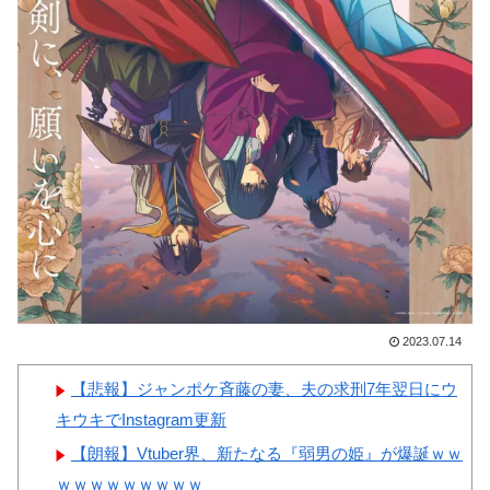
い・・・」
女ｗｗｗ
韓国人「織田信長の安土城の
復元図と建築技術の高さに韓国
人が衝撃！」→「当時の技術力
に言葉を失う‥」
Powered by livedoor 相互RSS
韓国人「日本の某全国チェー
ン店の商品写真が話題になって
いる理由がこちら…」→「羨ま
しい…（ﾌﾞﾙﾌﾞﾙ」＝韓国の反
応
韓国人「手術中に震度6強の
2023.07.14
地震、その時の日本の医療スタ
ッフたちの姿をご覧ください」
【悲報】ジャンポケ斉藤の妻、夫の求刑7年翌日にウ
→「マジで鳥肌立った」「こう
キウキでInstagram更新
いう姿は韓国も見習わないと」
【朗報】Vtuber界、新たなる『弱男の姫』が爆誕ｗｗ
「あんな状況なら日本だけでは
ｗｗｗｗｗｗｗｗｗ