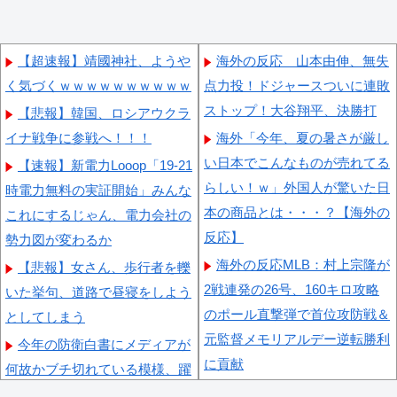
【超速報】靖國神社、ようや
海外の反応 山本由伸、無失
く気づくｗｗｗｗｗｗｗｗｗｗ
点力投！ドジャースついに連敗
ストップ！大谷翔平、決勝打
【悲報】韓国、ロシアウクラ
イナ戦争に参戦へ！！！
海外「今年、夏の暑さが厳し
い日本でこんなものが売れてる
【速報】新電力Looop「19-21
らしい！ｗ」外国人が驚いた日
時電力無料の実証開始」みんな
本の商品とは・・・？【海外の
これにするじゃん、電力会社の
反応】
勢力図が変わるか
海外の反応MLB：村上宗隆が
【悲報】女さん、歩行者を轢
2戦連発の26号、160キロ攻略
いた挙句、道路で昼寝をしよう
のポール直撃弾で首位攻防戦＆
としてしまう
元監督メモリアルデー逆転勝利
今年の防衛白書にメディアが
に貢献
何故かブチ切れている模様、躍
海外「なんてこった！」日本
起になって批判するも逆に有権