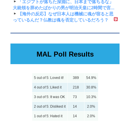
「エジプトが落ちた深淵に、日本まで落ちるな」
大統領を辞めたばかりの男が明治天皇に2時間で言...
【海外の反応】なぜ日本人は機械に魂が宿ると思
っているんだ？仏教は魂を否定しているだろう？
MAL Poll Results
5 out of 5: Loved it!
389
54.9%
4 out of 5: Liked it
218
30.8%
3 out of 5: It was OK
73
10.3%
2 out of 5: Disliked it
14
2.0%
1 out of 5: Hated it
14
2.0%