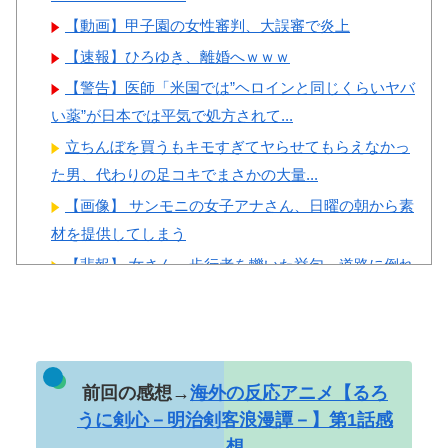
なく韓国の医療関係者も同じよ
【動画】甲子園の女性審判、大誤審で炎上
うに行動したはずだ」【熊本地
【速報】ひろゆき、離婚へｗｗｗ
震】
【警告】医師「米国では”ヘロインと同じくらいヤバ
い薬”が日本では平気で処方されて...
立ちんぼを買うもキモすぎてヤらせてもらえなかっ
た男、代わりの足コキでまさかの大量...
Powered by livedoor 相互RSS
【画像】 サンモニの女子アナさん、日曜の朝から素
材を提供してしまう
【悲報】 女さん、歩行者を轢いた挙句、道路に倒れ
てどえらいことになってしまうw ...
長身美ボディの保育士さんが女性用風俗を勢いで初
利用…子供に絶対見せられないメスの...
井上晴美、乳首ヘア○ードや濡れ場お○ぱいがエ□過ぎ
前回の感想→
海外の反応アニメ【るろ
る！人生最後のラスト写真集、最...
うに剣心－明治剣客浪漫譚－】第1話感
想