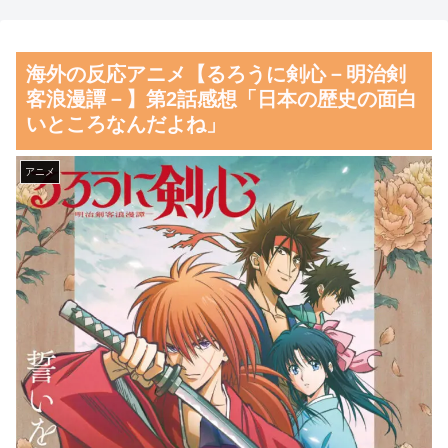
とドイツの病院食のあまりの差
者からは……
に海外が大騒ぎ
【朗報】齋藤飛鳥、前屈みで
海外の反応アニメ【るろうに剣心－明治剣
外国人「親子丼という日本の
完全に見えてる動画が拡散され
客浪漫譚－】第2話感想「日本の歴史の面白
料理の直訳を知ってしまっ
てしまう…
いところなんだよね」
た…」
磁気嵐、地球由来のイオンが
韓国人「韓国人が日本のラー
主導…JAXAの衛星「あらせ」
アニメ
メンについて勘違いしているこ
が観測！
とがこちら…」→「え
舌を絡ませて、唾液交換して
っ？？？？？？？？？？」＝韓
── ちゅっちゅしながらの濃厚
国の反応
エッ画像♪
韓国サッカー協会「現在は不
海外「日本よ、お前がナンバ
適切な行為は絶対にない」→韓
ーワンだ」 熊本地震直後の日
国人「一番重要なのは2002年な
本の対応のスピードに世界が衝
のにそこは言及しないんだなｗ
撃
ｗｗ」「責任逃れが本当にひど
【画像】顔100点、体30点の