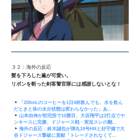
３２：海外の反応
髪を下ろした薫が可愛い。
リボンを斬った剣客警官隊には感謝しないとな！
「200mLのコーヒーを1日4杯飲んでも、水を飲ん
だときと体の水分状態は変わらなかった」あ...
山本由伸が初完投で10勝目、大谷翔平は2打点でヤ
ンキースに完勝、ドジャース戦・実況スレの翻...
海外の反応：鈴木誠也が弾丸19号HRと好守備で大
谷ドジャース撃破に貢献「トレードされなくて...