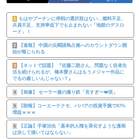
もはやプーチンに停戦の選択肢はない…燃料不足、
1
兵員不足、支持率低下でも止まれない「地獄のデスロ
ード」！
【速報】 中国の尖閣諸島占拠へのカウントダウン開
2
始が報じられる
【ネットで話題】 『佐藤二朗さん、問題なく役者生
3
活を続けられるが、橋本愛さんはもうメジャー作品に
でるの厳しいんじゃない？』
【画像】 セーラー服の撮り鉄「見すぎー❤️笑」
4
【朗報】コーエーテクモ、ババアの投資手腕で87%
5
増益ｗｗｗ
【正論】手塚治虫「基本的人権を茶化すような漫画
6
は決して描いてはならない」