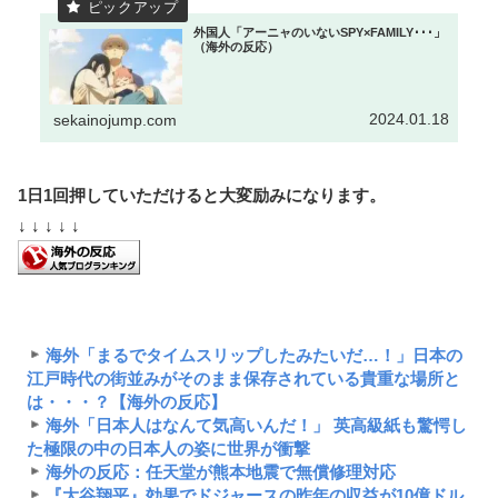
外国人「アーニャのいないSPY×FAMILY･･･」
（海外の反応）
2024.01.18
sekainojump.com
1日1回押していただけると大変励みになります。
↓ ↓ ↓ ↓ ↓
海外「まるでタイムスリップしたみたいだ…！」日本の
江戸時代の街並みがそのまま保存されている貴重な場所と
は・・・？【海外の反応】
海外「日本人はなんて気高いんだ！」 英高級紙も驚愕し
た極限の中の日本人の姿に世界が衝撃
海外の反応：任天堂が熊本地震で無償修理対応
『大谷翔平』効果でドジャースの昨年の収益が10億ドル