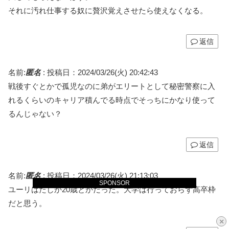
それに汚れ仕事する奴に贅沢覚えさせたら使えなくなる。
返信
名前:
匿名
:
投稿日：2024/03/26(火) 20:42:43
戦後すぐとかで孤児なのに弟がエリートとして秘密警察に入
れるくらいのキャリア積んでる時点でそっちにかなり使って
るんじゃない？
返信
名前:
匿名
:
投稿日：2024/03/26(火) 21:13:03
SPONSOR
ユーリはたしか20歳とかだった。大学は行っておらず高卒枠
だと思う。
×