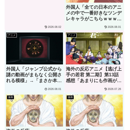
（海外の反応）
外国人「全ての日本のアニ
メの中で一番好きなツンデ
レキャラがこちらｗｗｗ」
（海外の反応）
2026.08.02
2026.08.01
アニメ
アニメ
外国人「ジャンプ公式から
海外の反応アニメ【逃げ上
謎の動画がまもなく公開さ
手の若君 第二期】第13話
れる模様」→「まさか本当
感想「あまりにも作画が良
にくるのか？！」（海外の
すぎて実写かと思っちゃっ
2026.08.01
2026.07.26
反応）
たよ」
漫画
漫画