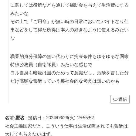
に関しては役所などを通して補助金を与えて生活費にする
みたいな
その上で「ご用命」が無い時の日常においてバイトなり仕
事などをして得た所得は本人の好きなように使えるみたい
な
職業的身分保障の無い代わりに拘束条件もゆるゆるな国家
特殊公務員（自衛隊員）みたいな感じで
ヨル自身も暗殺は国のためって意識だし、危険を冒した分
だけ高額な報酬っていう裏社会的な考えは無いのかも
返信
名前:
匿名
:
投稿日：2024/03/26(火) 19:55:52
社会主義国家だと、こういう仕事は生活保障されても報酬は
大してもらえないはず。