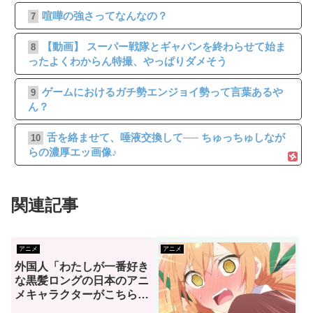
喧嘩の強さってなんなの？
7
【動画】 スーパー戦隊とギャバンを終わらせて始ま
8
ったよくわからん特撮、やっぱりダメそう
ゲームにおけるガチ勢エンジョイ勢って言葉あるや
9
ん？
舌を絡ませて、唾液交換して── ちゅっちゅしなが
10
らの濃厚エッ画像♪
関連記事
アニメ
アニメ
外国人「わたしが一番好き
な黒髪ロングの日本のアニ
メキャラクターがこちら」
→「お前はわかってる」