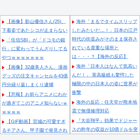
【画像】影山優佳さん(25)、
海外「まるでタイムスリップ
下着姿であたシコが止まらない
したみたいだ…！」日本の江戸
時代の街並みがそのまま保存さ
「住信SBI」が「ドコモの銀
れている貴重な場所と
行」に変わってうんざりしてる
は・・・？【海外の反応】
やつｗｗｗｗｗｗｗ
海外「日本人はなんて気高い
【画像】32歳美人さん、漫画
んだ！」 英高級紙も驚愕した
グッズの注文キャンセルを43億
極限の中の日本人の姿に世界が
円分繰り返しまくり逮捕
衝撃
【悲報】お前らアニメにわか
海外の反応：任天堂が熊本地
が過ぎてこのアニメ知らないｗ
震で無償修理対応
ｗｗｗｗ
『大谷翔平』効果でドジャー
【GIF動画】宮城の可愛すぎ
スの昨年の収益が10億ドルを突
るチアさん、甲子園で発見され
破した事が明らかに（海外の反
る