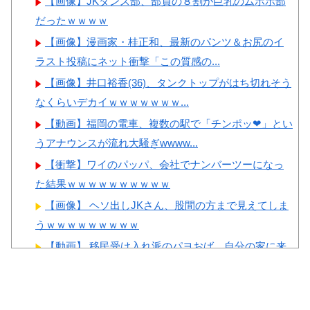
【画像】JKダンス部、部員の８割が巨乳のムホホ部
ちゃ羨ましい…（ﾌﾞﾙﾌﾞﾙ」＝
だったｗｗｗｗ
韓国の反応
【画像】漫画家・桂正和、最新のパンツ＆お尻のイ
韓国人「韓国に10年間の出場
ラスト投稿にネット衝撃「この質感の...
権剥奪や過去ワールドカップ、
Powered by livedoor 相互RSS
オリンピック予選の記録削除を
【画像】井口裕香(36)、タンクトップがはち切れそう
要求するFIFA公式制裁を海外メ
なくらいデカイｗｗｗｗｗｗｗ...
ディアが報道！」
【動画】福岡の電車、複数の駅で「チンポッ❤」とい
韓国人「韓国人の日本への好
うアナウンスが流れ大騒ぎwwww...
感度が最高記録を達成した理
【衝撃】ワイのパッパ、会社でナンバーツーになっ
由」
た結果ｗｗｗｗｗｗｗｗｗｗ
韓国人「韓国サッカー協会の
【画像】 ヘソ出しJKさん、股間の方まで見えてしま
性接待問題のとんでもない言い
うｗｗｗｗｗｗｗｗｗ
訳がこちら…」→「もはや自白
【動画】 移民受け入れ派のパヨおば、自分の家に来
だろこれ…（ﾌﾞﾙﾌﾞﾙ」＝韓国
られたら全力で拒否るｗｗｗｗｗｗ...
の反応
【エ□漫画】 エ●チでだらしなく変貌してしまったい
とこのお姉ちゃんにチン○ン搾り...