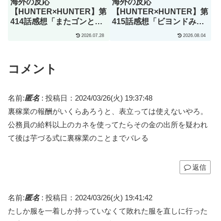
海外の反応
海外の反応
【HUNTER×HUNTER】第
【HUNTER×HUNTER】第
414話感想「またゴンとキ
415話感想「ビヨンドみた
ルアを見られるなんて･･･
いな怪物ですらこれちょっ
2026.07.28
2026.08.04
こんな日がくるのをずっと
と引いてるよ」
待ってた」
コメント
名前:
匿名
:
投稿日：2024/03/26(火) 19:37:48
裏稼業の報酬がいくらあろうと、表立っては使えないやろ。
公務員の給料以上のカネを使ってたらその金の出所を疑われ
て後は芋づる式に裏稼業のことまでバレる
返信
名前:
匿名
:
投稿日：2024/03/26(火) 19:41:42
たしか服を一着しか持っていなくて敗れた服を直しに行った