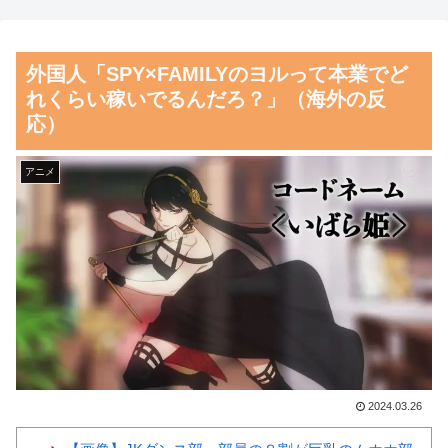
応）
【朗報】齋藤飛鳥、前屈みで
海外「彼らこそ真のヒーロー
完全に見えてる動画が拡散され
外国人「SPY×FAMILYのヨルって本業でど
だ！」手術中に大地震が起きた
てしまう…
れくらい稼いでるんだろ？」（海外の反
熊本総合病院の映像を見た海外
磁気嵐、地球由来のイオンが
応）
の反応
主導…JAXAの衛星「あらせ」
韓国人「熊本地震で見る日本
が観測！
アニメ
の土木技術の完全勝利をご覧く
舌を絡ませて、唾液交換して
ださい」→「これはすごいわ」
── ちゅっちゅしながらの濃厚
「こういうのを見ると日本人は
エッ画像♪
何か適当に作る感じがしな
海外「日本よ、お前がナンバ
い・・・」「あれがまさに経験
ーワンだ」 熊本地震直後の日
値である」
本の対応のスピードに世界が衝
韓国人「この夏、韓国人が東
撃
京へ行くしかない理由がこち
【画像】顔100点、体30点の
2024.03.26
ら…」→「快適そうでめちゃく
女ｗｗｗ