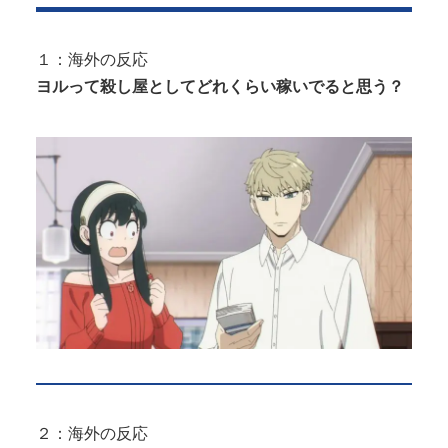
激混みのはずの東京駅で鍵が空いているコインロッ
カーが散見、「ラッキー」と思って中...
１：海外の反応
Powered by livedoor 相互RSS
【投稿動画】 トー横女子さん、わずか3,000円をもら
ヨルって殺し屋としてどれくらい稼いでると思う？
うために大人のチ●ポをしゃ...
Powered by livedoor 相互RSS
２：海外の反応