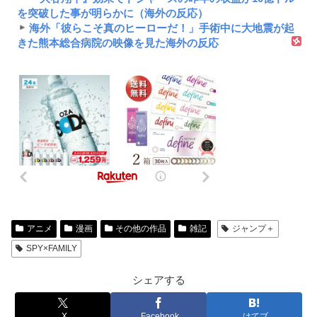
を突破した事が明らかに（海外の反応）
海外「彼らこそ真のヒーローだ！」手術中に大地震が起
きた熊本総合病院の映像を見た海外の反応
アニメ
漫画
その他の作品
雑記
ジャンプ＋
SPY×FAMILY
シェアする
X
Facebook
はてブ