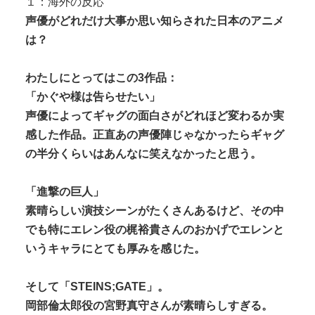
１：海外の反応
ジャンポケ斎藤と代理人のやりとり、「地獄すぎて
声優がどれだけ大事か思い知らされた日本のアニメ
完全にコントになってる……」と衝撃...
は？
わたしにとってはこの3作品：
「かぐや様は告らせたい」
声優によってギャグの面白さがどれほど変わるか実
Powered by livedoor 相互RSS
感した作品。正直あの声優陣じゃなかったらギャグ
の半分くらいはあんなに笑えなかったと思う。
「進撃の巨人」
素晴らしい演技シーンがたくさんあるけど、その中
でも特にエレン役の梶裕貴さんのおかげでエレンと
いうキャラにとても厚みを感じた。
そして「STEINS;GATE」。
岡部倫太郎役の宮野真守さんが素晴らしすぎる。