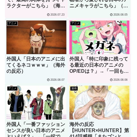
ラクターがこちら」（海外
ニメキャラがこちら」（海
の反応）
外の反応）
2026.07.23
2026.08.05
アニメ
アニメ
外国人「日本のアニメに出
外国人「特に印象に残って
てくるネコｗｗｗ」（海外
る最近の日本のアニメの
の反応）
OP/EDは？」→「一回も飛
ばしたことないわ」（海外
2026.08.07
2026.08.06
の反応）
アニメ
漫画
外国人「一番ファッション
海外の反応
センスが良い日本のアニメ
【HUNTER×HUNTER】第
といえば？」→「一択でし
414話感想「またゴンとキ