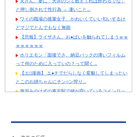
夫さん、妻に「天井のシミ数えてれば終わるでな」
と押し倒されて性行為 → 凄いこと...
ワイの職場の後輩女子、かわいくていい匂いするけ
Powered by livedoor 相互RSS
どマジでとんでもなく無能
【悲報】ライザさん、お●ぱいを触られてしまうｗｗ
ｗｗｗｗｗｗ
ホリエモン「面接でさ、納豆パックの薄いフィルム
って何のために入っていの？って聞く...
【エ□漫画】 エ●チでだらしなく変貌してしまったい
とこのお姉ちゃんにチン○ン搾り...
激混みのはずの東京駅で鍵が空いているコインロッ
カーが散見、「ラッキー」と思って中...
【投稿動画】 トー横女子さん、わずか3,000円をもら
うために大人のチ●ポをしゃ...
【閲覧注意】 有名タレント(48歳)、生配信中に自傷
行為。想像の10倍エグくてフ...