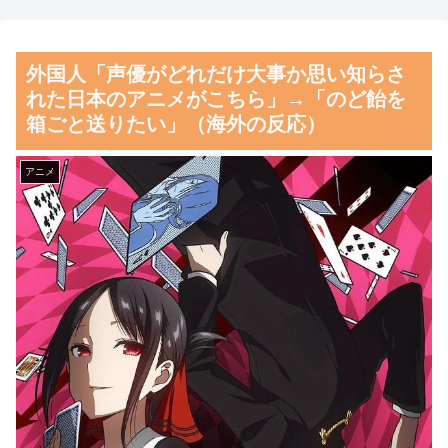
応）
【朗報】話題作『みいちゃん
と山田さん』、大物漫画家たち
海外「彼らこそ真のヒーロー
外国人「声優がどれだけ大事か思い知らさ
から絶賛されるwwww
だ！」手術中に大地震が起きた
れた日本のアニメがこちら」→「のど飴を
熊本総合病院の映像を見た海外
【朗報】齋藤飛鳥、前屈みで
箱ごと送りたい」（海外の反応）
の反応
完全に見えてる動画が拡散され
てしまう…
韓国人「熊本地震で見る日本
アニメ
の土木技術の完全勝利をご覧く
磁気嵐、地球由来のイオンが
ださい」→「これはすごいわ」
主導…JAXAの衛星「あらせ」
「こういうのを見ると日本人は
が観測！
何か適当に作る感じがしな
舌を絡ませて、唾液交換して
い・・・」「あれがまさに経験
── ちゅっちゅしながらの濃厚
値である」
エッ画像♪
韓国人「この夏、韓国人が東
海外「日本よ、お前がナンバ
京へ行くしかない理由がこち
ーワンだ」 熊本地震直後の日
ら…」→「快適そうでめちゃく
本の対応のスピードに世界が衝