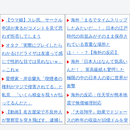
【ウマ娘】スレ民、サークル
海外「まるでタイムスリップ
申請が来るがコメントを見て思
したみたいだ…！」日本の江戸
わず拒否してしまう
時代の街並みがそのまま保存さ
れている貴重な場所と
オタク「実際にプレイしたら
は・・・？【海外の反応】
わかるけどライザは友達って感
じで性的な目では見れないｗ」
海外「日本人はなんて気高い
←これｗ
んだ！」 英高級紙も驚愕した
極限の中の日本人の姿に世界が
愛煙家・岸谷蘭丸「喫煙者の
衝撃
権利がマジで侵害されてる」と
私見 「いくら税金を我々が払
海外の反応：任天堂が熊本地
ってるんだと」
震で無償修理対応
【動画】名古屋栄で不良外人
『大谷翔平』効果でドジャー
が警察官を突き飛ばす。逮捕し
スの昨年の収益が10億ドルを突
ろやｗｗｗ
破した事が明らかに（海外の反