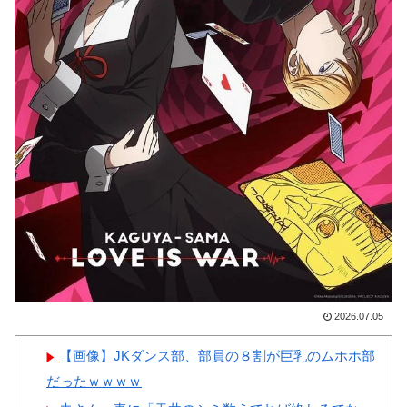
ちゃ羨ましい…（ﾌﾞﾙﾌﾞﾙ」＝
撃
韓国の反応
【画像】顔100点、体30点の
韓国人「韓国に10年間の出場
女ｗｗｗ
権剥奪や過去ワールドカップ、
オリンピック予選の記録削除を
要求するFIFA公式制裁を海外メ
ディアが報道！」
Powered by livedoor 相互RSS
韓国人「韓国人の日本への好
感度が最高記録を達成した理
由」
韓国人「韓国サッカー協会の
性接待問題のとんでもない言い
訳がこちら…」→「もはや自白
2026.07.05
だろこれ…（ﾌﾞﾙﾌﾞﾙ」＝韓国
【画像】JKダンス部、部員の８割が巨乳のムホホ部
の反応
だったｗｗｗｗ