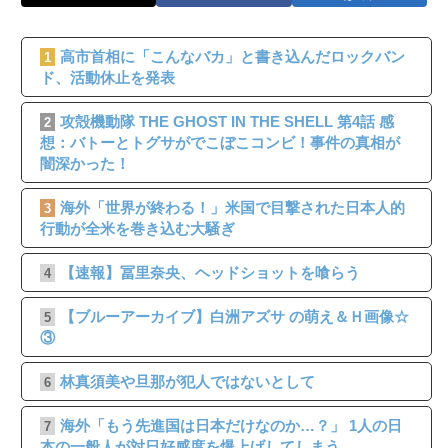
高市首相に「こんなバカ」と書き込んだロックバン
1
ド、活動休止を発表
攻殻機動隊 THE GHOST IN THE SHELL 第4話 感
2
想：バトーとトグサがでこぼこコンビ！事件の真相が
闇深かった！
海外「世界が終わる！」米国で目撃された日本人的
3
行動が全米を巻き込む大騒ぎ
【速報】冨里奈央、ヘッドショットを喰らう
4
【ブルーアーカイブ】白洲アズサ の萌え＆Ｈ画像☆
5
③
林真須美や旦那が犯人ではないとして
6
海外「もう先進国は日本だけなのか…？」 1人の日
7
本の一般人が対日好感度を爆上げしてしまう