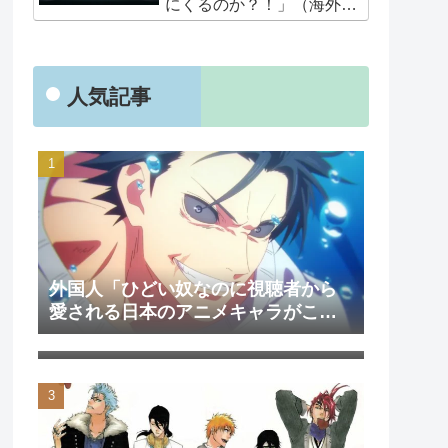
にくるのか？！」（海外の
反応）
人気記事
外国人「ひどい奴なのに視聴者から
愛される日本のアニメキャラがこち
外国人「日本のアニメを見て初めて
ら」（海外の反応）
泣いた作品は？」→「2000年代の3大
泣けるアニメ」（海外の反応）