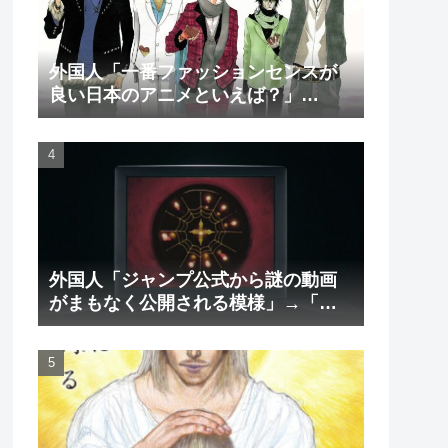
外国人「一番ファッションセンスが
良い日本のアニメといえば？」
→「一択でしょ」（海外の反応）
外国人「ジャンプ公式から謎の動画
がまもなく公開される模様」→「ま
さか本当にくるのか？！」（海外の
反応）