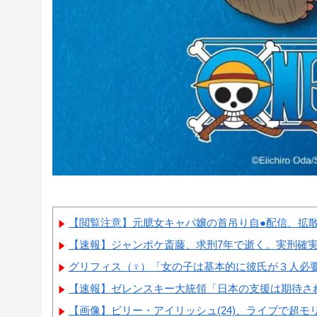
【閲覧注意】元臆女キャバ嬢の首吊り自●配信、拡
【速報】ジャンポケ斎藤、求刑7年で逝く。実刑確
グリフィス（♀）「女の子は基本的に彼氏が３人必要」
【速報】ゼレンスキー大統領「日本の支援は期待され
【画像】ビリー・アイリッシュ(24)、ライブで超モリ