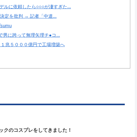
ルに依頼したら○○○が凄すぎた...
定を批判 → 記者「中道...
umu
で男に跨って無理矢理チ●コ...
 １兆５０００億円で工場増築へ
ックのコスプレをしてきました！