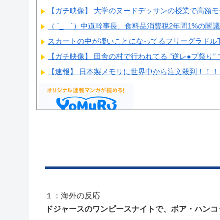
【ガチ映像】 大学のヌードデッサンの授業で高額モデ
（ ´_ゝ`）中道幹事長、食料品消費税2年間1%の閣議決
スカートの中が凄いことになってるフリーグラドルTs
【ガチ映像】 田舎の村で行われてる ”逆レ●プ祭り” 
【速報】 日本製メモリに世界中から注文殺到！！！
Powered by livedoor 相互RSS
１：海外の反応
ドジャースのワンピースナイトで、ボア・ハンコ