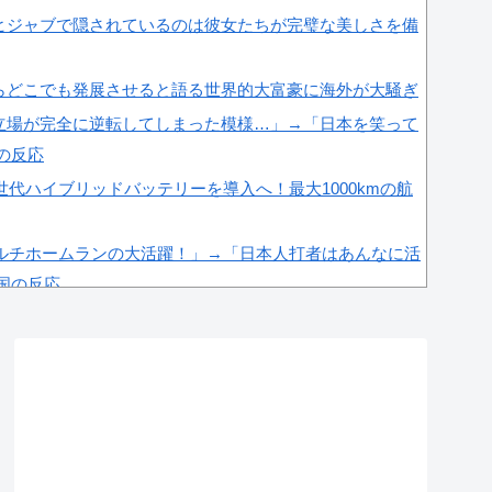
ヒジャブで隠されているのは彼女たちが完璧な美しさを備
らどこでも発展させると語る世界的大富豪に海外が大騒ぎ
立場が完全に逆転してしまった模様…」→「日本を笑って
国の反応
世代ハイブリッドバッテリーを導入へ！最大1000kmの航
マルチホームランの大活躍！」→「日本人打者はあんなに活
韓国の反応
ルエンサーが7台の車に当て逃げして逮捕されたのに「ま
」と決めつけて責任転嫁
白い！息子さんですか？えええええっ？？？」