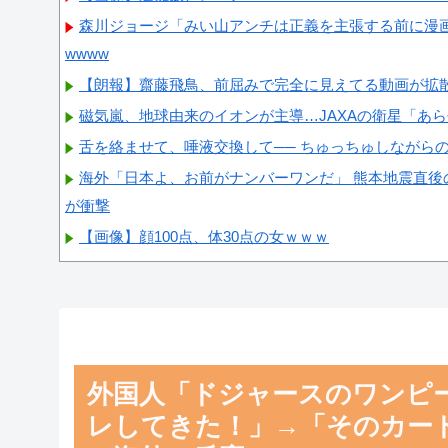
森川ジョージ「みい山アンチは正義を主張する前に漫
wwww
【朗報】齋藤飛鳥、前屈みで完全に見えてる動画が拡
磁気嵐、地球由来のイオンが主導…JAXAの衛星「あ
舌を絡ませて、唾液交換して── ちゅっちゅしながら
海外「日本よ、お前がナンバーワンだ」 熊本地震直後
が衝撃
【画像】顔100点、体30点の女ｗｗｗ
Powered by livedoor 相互RSS
外国人「ドジャースのワンピ
レしてきた！」→「そのカー