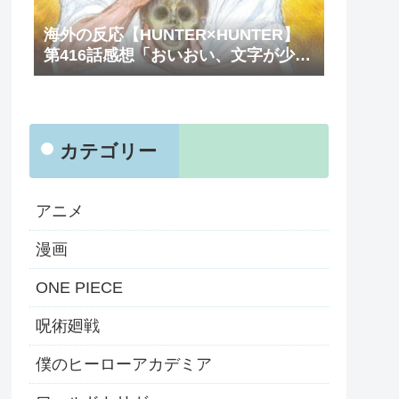
海外の反応【HUNTER×HUNTER】
第416話感想「おいおい、文字が少な
くてスッキリ読めるぞ！！」
カテゴリー
アニメ
漫画
ONE PIECE
呪術廻戦
僕のヒーローアカデミア