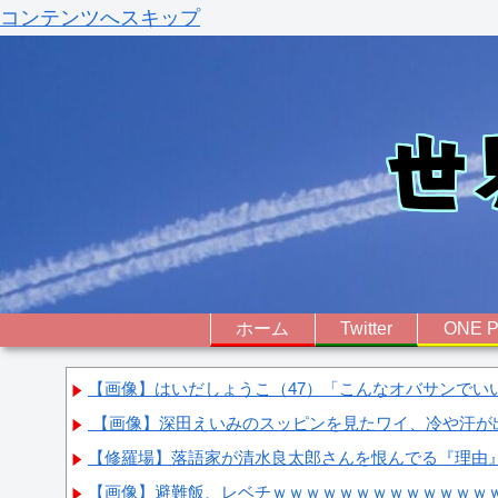
コンテンツへスキップ
ホーム
Twitter
ONE P
【画像】はいだしょうこ（47）「こんなオバサンでい
【画像】深田えいみのスッピンを見たワイ、冷や汗が出る･
【修羅場】落語家が清水良太郎さんを恨んでる『理由
【画像】避難飯、レベチｗｗｗｗｗｗｗｗｗｗｗｗｗ