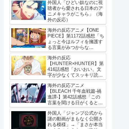
外国人「ひどい奴なのに視
聴者から愛される日本のア
ニメキャラがこちら」（海
外の反応）
海外の反応アニメ【ONE
PIECE】第1172話感想「ち
ょっと今はルフィを擁護す
る言葉がみつからな
い･･･」
海外の反応
【HUNTER×HUNTER】第
416話感想「おいおい、文
字が少なくてスッキリ読め
るぞ！！」
海外の反応アニメ
【BLEACH 千年血戦篇-禍
進譚-】第42話感想「この
言葉を聞ける日がくると
は･･･夢みたいだ」
外国人「ジャンプ公式から
謎の動画がまもなく公開さ
れる模様」→「まさか本当