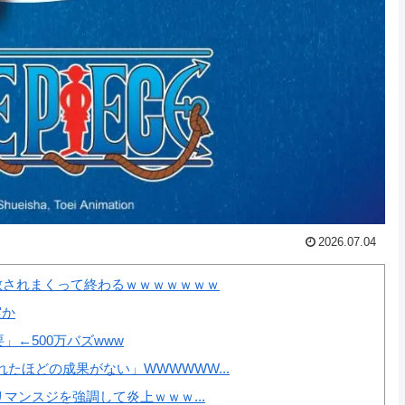
2026.07.04
散されまくって終わるｗｗｗｗｗｗｗ
実か
←500万バズwww
たほどの成果がない」WWWWWW...
マンスジを強調して炎上ｗｗｗ...