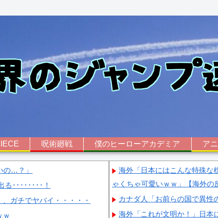
IECE
呪術廻戦
僕のヒーローアカデミア
ア
いの…？」
海外「日本にはこんな特殊な
ゃくちゃ可愛いｗｗ」【海外の
･･･････！
カナダ人「お前らの国で異性
』、ガチでヤバイ・・・・・
海外「これが文明か！」日本
ｗｗ