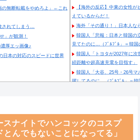
【海外の反応】中東の女性が
画の無断転載をやめろよ」←これ
えているからだ！
海外「その通り！」日本人な
散されてしまう…
韓国人「悲報：日本と韓国の
らせ」が観測！
見てたのに…（ﾌﾞﾙﾌﾞﾙ」＝韓
の濃厚エッ画像♪
韓国人「トヨタが2027年に次
の日本の対応のスピードに世界
続距離や超高速充電を目指す」
韓国人「大谷、25号・26号
躍してるのに…（ﾌﾞﾙﾌﾞﾙ」＝
韓国、日本で韓国籍のインフ
た日本は嫌韓しようとしている
韓国人「韓国版モヤさまが面
ースナイトでハンコックのコスプ
ドとんでもないことになってる」