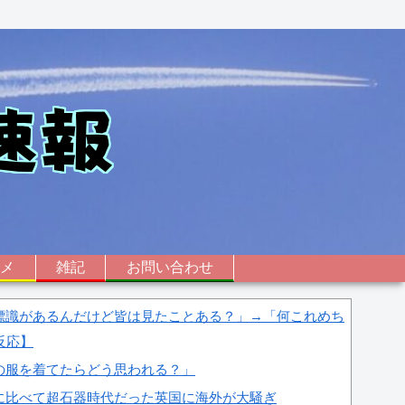
ニメ
雑記
お問い合わせ
標識があるんだけど皆は見たことある？」→「何これめち
反応】
の服を着てたらどう思われる？」
に比べて超石器時代だった英国に海外が大騒ぎ