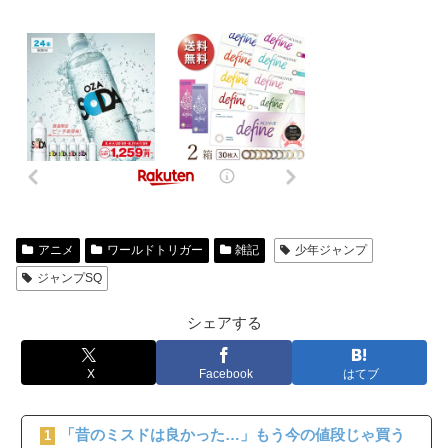
アニメ
ワールドトリガー
雑記
少年ジャンプ
ジャンプSQ
シェアする
X
Facebook
はてブ
「昔のミスドは良かった…」もう今の値段じゃ買う
1