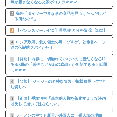
気が起きなくなる光景がコチラｗｗｗ
海外「ダイソーで変な形の商品を見つけたんだけど
2
一体何なの？」
【ゼンレスゾーンゼロ】星見雅 のＨ画像 ③【ZZZ】
3
ロシア政府、北方領土の島「ゾルゲ」と命名へ…ソ
4
連の伝説的スパイから！
【発明】内容に一切触れていないのに観たくなる!?
5
あるX民の「映画ちいかわの感想」が斬新すぎると話題
にｗｗｗ
【悲報】 ジョジョの奇妙な冒険、掲載順最下位で打
6
ち切りへ
【正論】手塚治虫「基本的人権を茶化すような漫画
7
は決して描いてはならない」
ラーメンの中でも豚骨が外国人に一番人気の理由←
8