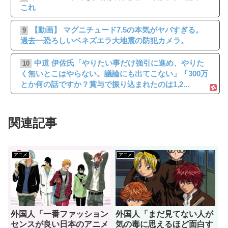
これ
【動画】 マグニチュード7.5の本気がヤバすぎる。
9
過去一恐ろしいベネズエラ大地震の防犯カメラ。
中道 伊佐氏「やりたい事だけ強引に進め、やりた
10
く無いとこはやらない。議論にも出てこない」「300万
とか何の話ですか？賞与で振り込まれたのは1,2...
関連記事
アニメ
アニメ
外国人「一番ファッション
外国人「まだ見てない人が
センスが良い日本のアニメ
気の毒に思えるほど面白す