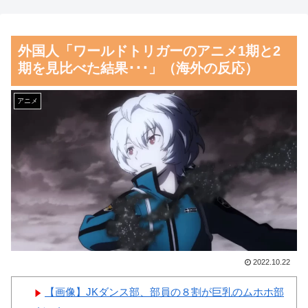
応）
も知られなくてもいい、と公表
してない」
海外「彼らこそ真のヒーロー
外国人「ワールドトリガーのアニメ1期と2
だ！」手術中に大地震が起きた
【朗報】齋藤飛鳥、前屈みで
期を見比べた結果･･･」（海外の反応）
熊本総合病院の映像を見た海外
完全に見えてる動画が拡散され
の反応
てしまう…
アニメ
韓国人「熊本地震で見る日本
磁気嵐、地球由来のイオンが
の土木技術の完全勝利をご覧く
主導…JAXAの衛星「あらせ」
ださい」→「これはすごいわ」
が観測！
「こういうのを見ると日本人は
舌を絡ませて、唾液交換して
何か適当に作る感じがしな
── ちゅっちゅしながらの濃厚
い・・・」「あれがまさに経験
エッ画像♪
値である」
海外「日本よ、お前がナンバ
韓国人「この夏、韓国人が東
ーワンだ」 熊本地震直後の日
2022.10.22
京へ行くしかない理由がこち
本の対応のスピードに世界が衝
ら…」→「快適そうでめちゃく
【画像】JKダンス部、部員の８割が巨乳のムホホ部
撃