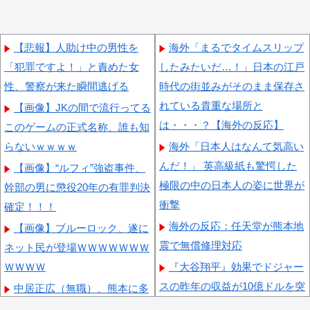
【悲報】人助け中の男性を
海外「まるでタイムスリップ
「犯罪ですよ！」と責めた女
したみたいだ…！」日本の江戸
性、警察が来た瞬間逃げる
時代の街並みがそのまま保存さ
れている貴重な場所と
【画像】JKの間で流行ってる
は・・・？【海外の反応】
このゲームの正式名称、誰も知
らないｗｗｗｗ
海外「日本人はなんて気高い
んだ！」 英高級紙も驚愕した
【画像】“ルフィ”強盗事件、
極限の中の日本人の姿に世界が
幹部の男に懲役20年の有罪判決
衝撃
確定！！！
海外の反応：任天堂が熊本地
【画像】ブルーロック、遂に
震で無償修理対応
ネット民が登場ＷＷＷＷＷＷＷ
ＷＷＷＷ
『大谷翔平』効果でドジャー
スの昨年の収益が10億ドルを突
中居正広（無職）、熊本に多
破した事が明らかに（海外の反
額の寄付していた。知人「誰に