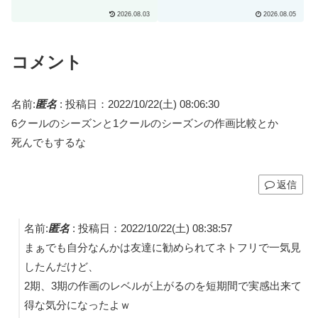
は全てのアニメの中で最も
外の反応）
2026.08.03
2026.08.05
hotな女性キャラクターだ
とわたしは思います」
コメント
名前:
匿名
:
投稿日：2022/10/22(土) 08:06:30
6クールのシーズンと1クールのシーズンの作画比較とか
死んでもするな
返信
名前:
匿名
:
投稿日：2022/10/22(土) 08:38:57
まぁでも自分なんかは友達に勧められてネトフリで一気見
したんだけど、
2期、3期の作画のレベルが上がるのを短期間で実感出来て
得な気分になったよｗ