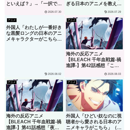
といえば？」→「一択でし
ぎる日本のアニメを教え
ょ」（海外の反応）
て」→「究極の夏アニメで
2026.07.30
2026.07.29
あるコレ」（海外の反応）
アニメ
アニメ
外国人「わたしが一番好き
な黒髪ロングの日本のアニ
メキャラクターがこちら」
→「お前はわかってる」
（海外の反応）
海外の反応アニメ
【BLEACH 千年血戦篇-禍
進譚-】第42話感想「この
言葉を聞ける日がくると
2026.08.02
2026.08.03
は･･･夢みたいだ」
アニメ
アニメ
海外の反応アニメ
外国人「ひどい奴なのに視
【BLEACH 千年血戦篇-禍
聴者から愛される日本のア
進譚-】第41話感想「夜一
ニメキャラがこちら」（海