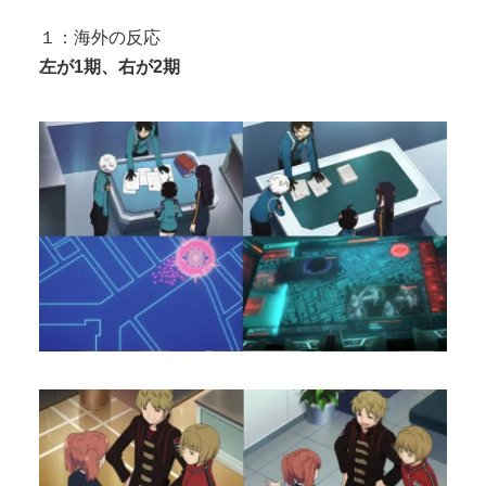
【エ□漫画】 エ●チでだらしなく変貌してしまったい
とこのお姉ちゃんにチン○ン搾り...
１：海外の反応
激混みのはずの東京駅で鍵が空いているコインロッ
左が1期、右が2期
Powered by livedoor 相互RSS
カーが散見、「ラッキー」と思って中...
Powered by livedoor 相互RSS