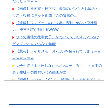
ちゃ羨ましい…（ﾌﾞﾙﾌﾞﾙ」＝
だったｗｗｗｗ
【画像】顔100点、体30点の
韓国の反応
【画像】漫画家・桂正和、最新のパンツ＆お尻のイ
女ｗｗｗ
韓国人「韓国に10年間の出場
ラスト投稿にネット衝撃「この質感の...
権剥奪や過去ワールドカップ、
【速報】ワンピースの「世界に5種しかない飛行能
オリンピック予選の記録削除を
力」発言の謎が解けるWWW
要求するFIFA公式制裁を海外メ
Powered by livedoor 相互RSS
ワイの職場の後輩女子、かわいくていい匂いするけ
ディアが報道！」
どマジでとんでもなく無能
韓国人「韓国人の日本への好
【悲報】ライザさん、お●ぱいを触られてしまうｗｗ
感度が最高記録を達成した理
ｗｗｗｗｗｗ
由」
女子生徒「土下座しながらオ○ニーしろ！」⇒ 日本の
韓国人「韓国サッカー協会の
男子生徒への性的いじめ動画がエ...
性接待問題のとんでもない言い
【画像】 ヘソ出しJKさん、股間の方まで見えてしま
訳がこちら…」→「もはや自白
うｗｗｗｗｗｗｗｗｗ
だろこれ…（ﾌﾞﾙﾌﾞﾙ」＝韓国
【動画】 移民受け入れ派のパヨおば、自分の家に来
の反応
られたら全力で拒否るｗｗｗｗｗｗ...