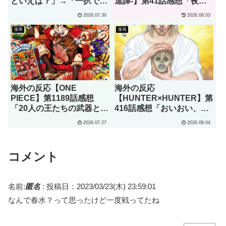
といえば？」→「一択でし
進譚-】第41話感想「夜一
ょ」（海外の反応）
は全てのアニメの中で最も
2026.07.30
2026.08.03
hotな女性キャラクターだ
とわたしは思います」
漫画
漫画
海外の反応【ONE
海外の反応
PIECE】第1189話感想
【HUNTER×HUNTER】第
「20人の王たちの武器とし
416話感想「おいおい、文
て出てほしいのはこの辺り
字が少なくてスッキリ読め
2026.07.27
2026.08.04
かな？」
るぞ！！」
コメント
名前:
匿名
:
投稿日：2023/03/23(木) 23:59:01
なんで春水？って思ったけど一度戦ってたね