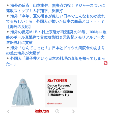
海外の反応 山本由伸、無失点力投！ドジャースついに
連敗ストップ！大谷翔平、決勝打
海外「今年、夏の暑さが厳しい日本でこんなものが売れ
てるらしい！ｗ」外国人が驚いた日本の商品とは・・・？
【海外の反応】
海外の反応MLB：村上宗隆が2戦連発の26号、160キロ攻
略のポール直撃弾で首位攻防戦＆元監督メモリアルデー大
逆転勝利に貢献
海外「なんてこった！」日本とドイツの病院食のあまり
の差に海外が大騒ぎ
外国人「親子丼という日本の料理の直訳を知ってしまっ
た…」