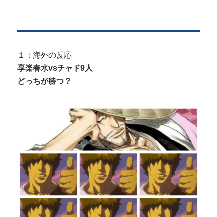
【悲報】 女さん、歩行者を轢いた挙句、道路に倒れ
Powered by livedoor 相互RSS
てどえらいことになってしまうw ...
長身美ボディの保育士さんが女性用風俗を勢いで初
利用…子供に絶対見せられないメスの...
１：海外の反応
井上晴美、乳首ヘア○ードや濡れ場お○ぱいがエ□過ぎ
享楽春水vsチャド9人
る！人生最後のラスト写真集、最...
どっちが勝つ？
Powered by livedoor 相互RSS