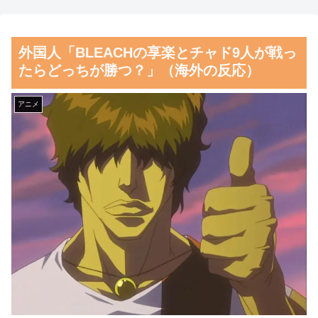
が良かったと思っていた」
元監督メモリアルデー逆転勝利
に貢献
熊本県知事「報道に強い不
外国人「BLEACHの享楽とチャド9人が戦っ
満・苦情が寄せられている」
海外「なんてこった！」日本
たらどっちが勝つ？」（海外の反応）
→TBSの報道特集がまさにそれ
とドイツの病院食のあまりの差
な件
に海外が大騒ぎ
アニメ
【朗報】齋藤飛鳥、前屈みで
韓国人「日本の村上宗隆、
完全に見えてる動画が拡散され
100マイルのシンカーを逆方向
てしまう…
に・・・2戦連発の26号ソロホ
ームラン」→「羨ましすぎる
磁気嵐、地球由来のイオンが
韓国はこんな打者がいなのか」
主導…JAXAの衛星「あらせ」
「アジア打者GOAT」【MLB】
が観測！
韓国人「昨日Jリーグで韓国
舌を絡ませて、唾液交換して
人選手絶対やってはいけないプ
── ちゅっちゅしながらの濃厚
レーで退場となる」
エッ画像♪
韓国人「日本人が絶対に違法
海外「日本よ、お前がナンバ