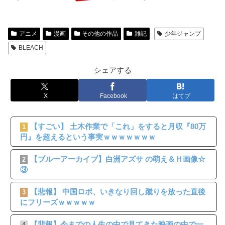
アニメ
漫画
その他の作品
雑記
少年ジャンプ
BLEACH
シェアする
X
Facebook
はてブ
【すごい】 土木作業で「これ」をすると月収『80万
1
円』を超えるという事実ｗｗｗｗｗｗｗ
【ブルーアーカイブ】白洲アズサ の萌え＆Ｈ画像☆
2
③
【悲報】 中国ロボ、いきなり回し蹴りを放った直後
3
にフリーズｗｗｗｗｗ
【悲報】今までの人生の中で見てきた映画の中で一
4