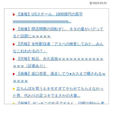
駐車をしない本当の理由がこち
ーワンだ」 熊本地震直後の日
2023.03.23
ら…」→「これが正解」「その
本の対応のスピードに世界が衝
【速報】USスチール、1800億円の黒字
通りだ…（ﾌﾞﾙﾌﾞﾙ」＝韓国の
撃
wwwwwwwwwwwwwwwwwwww...
反応
【画像】顔100点、体30点の
【画像】閉店間際の回転ずし、ネタの量がバグって
韓国人「30年前から変わらな
女ｗｗｗ
ると話題にｗｗｗｗｗ
い日本の女子高生の姿に韓国人
【悲報】女性配信者「アスペの検査してみた…みん
が衝撃！何故変わらないデザイ
なこれわかるの？」
ンの制服や革靴を着用し続ける
のか？」
【悲報】粗品、永久追放ｗｗｗｗｗｗｗｗｗｗｗｗ
Powered by livedoor 相互RSS
ｗｗｗ（証拠あり）
韓国人「韓国人が日本のラー
メンについて勘違いしているこ
【画像】坂口杏里、逃走してウ●カスまで晒されるｗ
とがこちら…」→「え
ｗｗｗｗ
っ？？？？？？？？？？」＝韓
立ちんぼを買うもキモすぎてヤらせてもらえなかっ
国の反応
た男、代わりの足コキでまさかの大量...
【画像】 サンモニの女子アナさん、日曜の朝から素
材を提供してしまう