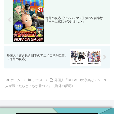
海外の反応【ワンパンマン】第227話感想
「本当に感銘を受けました」
外国人「古き良き日本のアニメこそが至高」
（海外の反応）
ホーム
アニメ
外国人「BLEACHの享楽とチャド9
人が戦ったらどっちが勝つ？」（海外の反応）