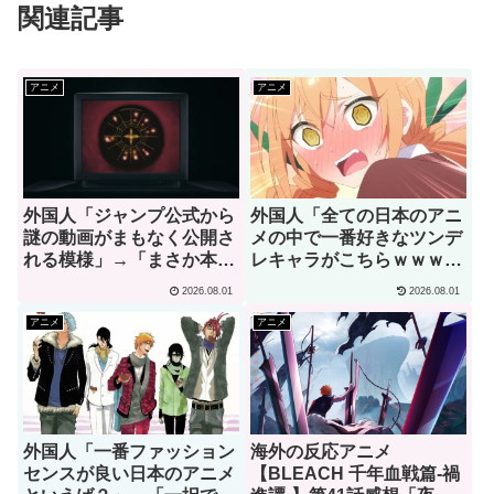
関連記事
アニメ
アニメ
外国人「ジャンプ公式から
外国人「全ての日本のアニ
謎の動画がまもなく公開さ
メの中で一番好きなツンデ
れる模様」→「まさか本当
レキャラがこちらｗｗｗ」
にくるのか？！」（海外の
（海外の反応）
2026.08.01
2026.08.01
反応）
アニメ
アニメ
外国人「一番ファッション
海外の反応アニメ
センスが良い日本のアニメ
【BLEACH 千年血戦篇-禍