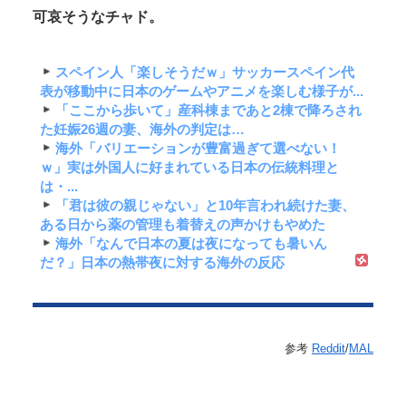
可哀そうなチャド。
スペイン人「楽しそうだｗ」サッカースペイン代
表が移動中に日本のゲームやアニメを楽しむ様子が...
「ここから歩いて」産科棟まであと2棟で降ろされ
た妊娠26週の妻、海外の判定は…
海外「バリエーションが豊富過ぎて選べない！
ｗ」実は外国人に好まれている日本の伝統料理と
は・...
「君は彼の親じゃない」と10年言われ続けた妻、
ある日から薬の管理も着替えの声かけもやめた
海外「なんで日本の夏は夜になっても暑いん
だ？」日本の熱帯夜に対する海外の反応
参考
Reddit
/
MAL