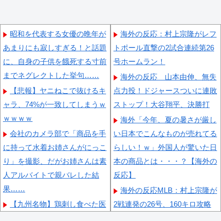
昭和を代表する女優の晩年が
海外の反応：村上宗隆がレフ
あまりにも寂しすぎる！と話題
トポール直撃の2試合連続第26
に、自身の子供を餓死する寸前
号ホームラン！
までネグレクトした挙句……
海外の反応 山本由伸、無失
【悲報】ヤニねこで抜けるキ
点力投！ドジャースついに連敗
ャラ、74%が一致してしまうｗ
ストップ！大谷翔平、決勝打
ｗｗｗｗ
海外「今年、夏の暑さが厳し
会社のカメラ部で「商品を手
い日本でこんなものが売れてる
に持って水着お姉さんがにっこ
らしい！ｗ」外国人が驚いた日
り」を撮影、だがお姉さんは素
本の商品とは・・・？【海外の
人アルバイトで親バレした結
反応】
果……
海外の反応MLB：村上宗隆が
【九州名物】鶏刺し食べた医
2戦連発の26号、160キロ攻略
師、全身麻痺へ…「死んだほう
のポール直撃弾で首位攻防戦＆