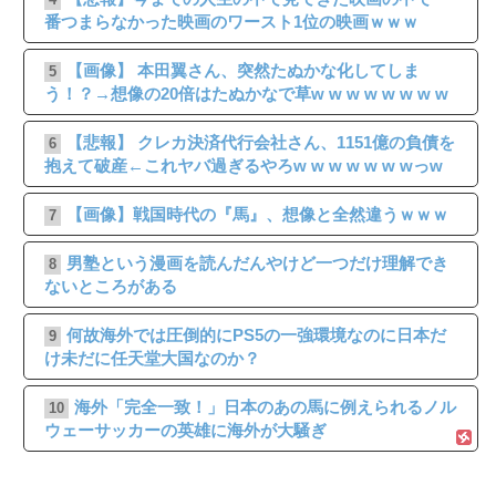
番つまらなかった映画のワースト1位の映画ｗｗｗ
【画像】 本田翼さん、突然たぬかな化してしま
5
う！？→想像の20倍はたぬかなで草w w w w w w w w
【悲報】 クレカ決済代行会社さん、1151億の負債を
6
抱えて破産←これヤバ過ぎるやろw w w w w w wっw
【画像】戦国時代の『馬』、想像と全然違うｗｗｗ
7
男塾という漫画を読んだんやけど一つだけ理解でき
8
ないところがある
何故海外では圧倒的にPS5の一強環境なのに日本だ
9
け未だに任天堂大国なのか？
海外「完全一致！」日本のあの馬に例えられるノル
10
ウェーサッカーの英雄に海外が大騒ぎ