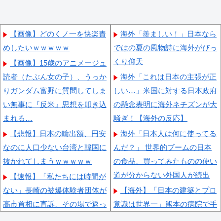
【画像】どのくノ一を快楽責
海外「羨ましい！」日本なら
めしたいｗｗｗｗｗ
ではの夏の風物詩に海外がびっ
くり仰天
【画像】15歳のアニメージュ
読者（たぶん女の子）、うっか
海外「これは日本の主張が正
りガンダム富野に質問してしま
しい…」米国に対する日本政府
い無事に『反米』思想を叩き込
の懸念表明に海外ネチズンが大
まれる…
騒ぎ！【海外の反応】
【悲報】日本の輸出額、円安
海外「日本人は何に使ってる
なのに人口少ない台湾と韓国に
んだ？」 世界的ブームの日本
抜かれてしまうｗｗｗｗｗ
の食品、買ってみたものの使い
道が分からない外国人が続出
【速報】「私たちには時間が
ない」長崎の被爆体験者団体が
【海外】「日本の建築とプロ
高市首相に直訴、その場で返っ
意識は世界一」熊本の病院で手
てきた答えがこちら
術中にM7地震！医療チームの