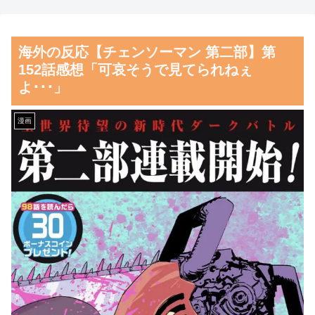
神対応に世界が脱帽
【悲報】日本の盆踊り文化、
キモオタに浸食されるｗｗｗｗ
大谷翔平の決勝打でドジャー
海外の反応【チェンソーマン 第二部】第
スが勝利、連敗は『７』でスト
【朗報】齋藤飛鳥、前屈みで
152話感想「可哀そうで見てられねぇ
ップ、山本は体調不良に、ドジ
完全に見えてる動画が拡散され
よ･･･」
ャース対Dバックス戦・実況ス
てしまう…
レの翻訳（海外の反応）
磁気嵐、地球由来のイオンが
漫画
韓国人「韓国人が『日本の地
主導…JAXAの衛星「あらせ」
下鉄は複雑すぎる』と感じる驚
が観測！
きの理由がこちらです‥」
舌を絡ませて、唾液交換して
→「あまりの難易度の高さに冷
── ちゅっちゅしながらの濃厚
や汗をかいた‥」
エッ画像♪
韓国人「日本の村上宗隆 vs
海外「日本よ、お前がナンバ
韓国のイ・ジョンフ」→「」
ーワンだ」 熊本地震直後の日
【MLB】
本の対応のスピードに世界が衝
韓国人「韓国人が日本へ行っ
撃