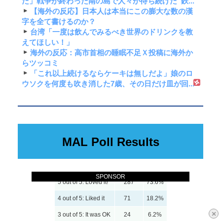
た」戦争が終わった南の島で人々が待ち続けた”鉄...
【海外の反応】日本人は本当にこの膨大な数の漢
字を全て書けるのか？
台湾「一度は飲んでみるべき世界のドリンクを教
えてほしい！」
海外の反応：高市首相の睡眠不足Ｘ投稿に海外か
らツッコミ
「これ以上続けるならケーキは無しだよ」娘のロ
ウソクを何度も吹き消した7歳、その日だけ皿が回...
MAL Poll Results
SPONSOR
5 out of 5: Loved it!
287
73.6%
4 out of 5: Liked it
71
18.2%
×
3 out of 5: It was OK
24
6.2%