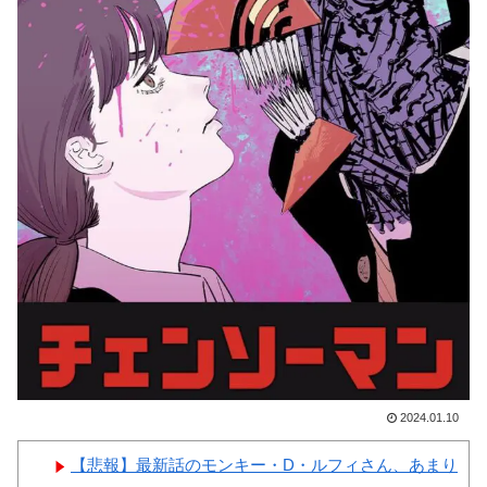
て羨ましいと感じることがこち
【画像】顔100点、体30点の
ら…」→「日本は規模が違う国
女ｗｗｗ
だから…（ﾌﾞﾙﾌﾞﾙ」＝韓国の
反応
韓国人「日本全国から選び抜
かれた日本で最も可愛い高校1
Powered by livedoor 相互RSS
年生がこの方です‥」→「これ
が日本のレベル‥」
韓国人「現在、日本で可愛い
と話題になっている高校野球部
のマネージャーがこちら…」
→「可愛い…（ﾌﾞﾙﾌﾞﾙ」＝韓
国の反応
2024.01.10
【悲報】最新話のモンキー・D・ルフィさん、あまり