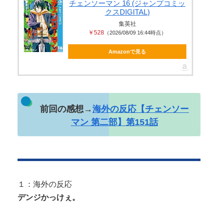
【画像】 こういうパンツってエ□いよなｗｗｗ
チェンソーマン 16 (ジャンプコミッ
クスDIGITAL)
集英社
￥528
（2026/08/09 16:44時点）
Amazonで見る
Powered by livedoor 相互RSS
前回の感想→
海外の反応【チェンソー
マン 第二部】第151話
１：海外の反応
デンジかっけぇ。