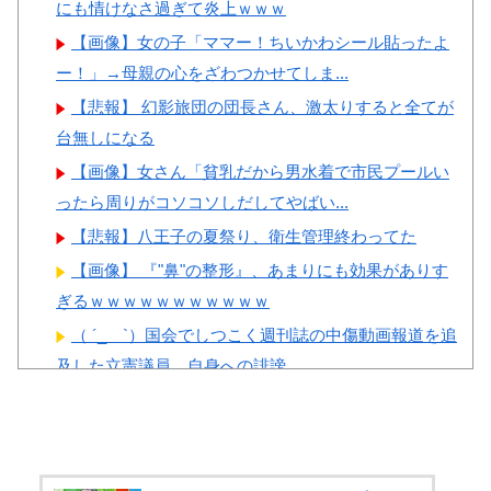
にも情けなさ過ぎて炎上ｗｗｗ
Powered by livedoor 相互RSS
【画像】女の子「ママー！ちいかわシール貼ったよ
ー！」→母親の心をざわつかせてしま...
【悲報】 幻影旅団の団長さん、激太りすると全てが
台無しになる
【画像】女さん「貧乳だから男水着で市民プールい
ったら周りがコソコソしだしてやばい...
【悲報】八王子の夏祭り、衛生管理終わってた
【画像】 『"鼻"の整形』、あまりにも効果がありす
ぎるｗｗｗｗｗｗｗｗｗｗｗ
（ ´_ゝ`）国会でしつこく週刊誌の中傷動画報道を追
及した立憲議員、自身への誹謗...
まんさん「女性の膣は男性器を挿入するものではあ
りません」
【画像】 tuki.、お乳の始まり解禁