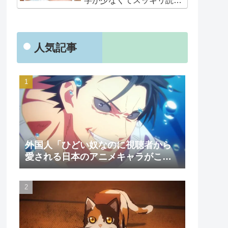
字が少なくてスッキリ読め
るぞ！！」
人気記事
外国人「ひどい奴なのに視聴者から
愛される日本のアニメキャラがこち
ら」（海外の反応）