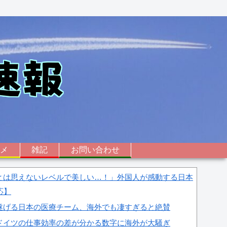
ニメ
雑記
お問い合わせ
とは思えないレベルで美しい…！」外国人が感動する日本
応】
遂げる日本の医療チーム、海外でも凄すぎると絶賛
ドイツの仕事効率の差が分かる数字に海外が大騒ぎ