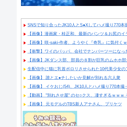
SNSで知り合ったJK10人とS●Xしてハメ撮り770本
【画像】漫画家・桂正和、最新のパンツ＆お尻のイラ
【画像】咲-saki-作者、ようやく『奇乳』に気付く
【衝撃】ワイのパッパ、会社でナンバーツーになっ
【画像】JKダンス部、部員の８割が巨乳のムホホ部
生配信中に猫に乳首ポロリさせられた10代美少女のアー
【画像】 誰とエ●チしたいか見解が別れる六人衆
【画像】 イケおじ(54)、JK10人とハメ撮り770
【動画】 ”別れさせ屋” のセ○クス、凄すぎるｗｗｗ 
【画像】 元モデルのTBS新人アナさん、プリケツ