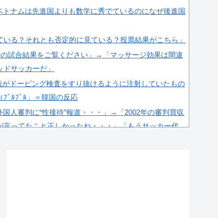
ベトナムは先進国よりも数学に秀でているのになぜ後進国
見ている？それとも否定的に見ている？投票結果がこちら」
待の試合結果をご覧ください」→「マッサージ効果は間違
ッドサッカーだ」
表がドーピング検査をすり抜けるように注射していたもの
ﾞﾙﾌﾞﾙ」＝韓国の反応
国人審判に“性接待”報道・・・」→「2002年の審判買収
が言ってたこと正しかったね・・・」「もうサッカー代
2年ワールドカップ韓国準決勝も調査すべきと主張！」
‥」
接待問題が今日まで大騒ぎにならなかった理由がこち
ﾞﾙ」＝韓国の反応