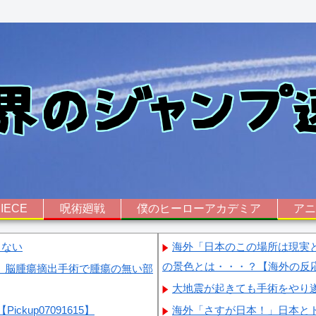
IECE
呪術廻戦
僕のヒーローアカデミア
ア
らない
海外「日本のこの場所は現実
の景色とは・・・？【海外の反
 脳腫瘍摘出手術で腫瘍の無い部
大地震が起きても手術をやり
up07091615】
海外「さすが日本！」日本と