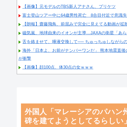
【画像】元モデルのTBS新人アナさん、プリケツ
富士登山ツアー中に64歳男性死亡 8合目付近で意識
【朗報】齋藤飛鳥、前屈みで完全に見えてる動画が拡
磁気嵐、地球由来のイオンが主導…JAXAの衛星「あ
舌を絡ませて、唾液交換して── ちゅっちゅしながら
海外「日本よ、お前がナンバーワンだ」 熊本地震直後
が衝撃
【画像】顔100点、体30点の女ｗｗｗ
Powered by livedoor 相互RSS
外国人「マレーシアのパハン
碑を建てようとしてるらしい