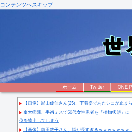
コンテンツへスキップ
ホーム
Twitter
ONE P
【画像】影山優佳さん(25)、下着姿であたシコが止ま
京大病院、手術ミスで50代女性患者を「植物状態」に
位を摘出してしまう
【画像】前田敦子さん、脚が長すぎるｗｗｗｗｗｗｗ 【Pick