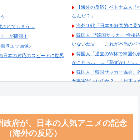
【海外の反応】ベトナム人「
なんだ？」
失う
海外10代「日本を好意的に
散されてしまう…
韓国人「“韓国サッカー”性接
らせ」が観測！
いないねｗ」「これが本当のベ
の濃厚エッ画像♪
韓国人「過去のW杯で韓国代
の日本の対応のスピードに世界
がこちら…」→「恥ずかしい…（ﾌ
韓国人「韓国サッカー協会、外
が事実だったのか？」「日本人
表、サッカー協会解散しよう」
韓国人「日本メディアが200
→「英国メディアも一斉に指摘
韓国人「韓国サッカー協会の
州政府が、日本の人気アニメの記念
ら…」→「処罰すべき…（ﾌﾞﾙﾌ
」（海外の反応）