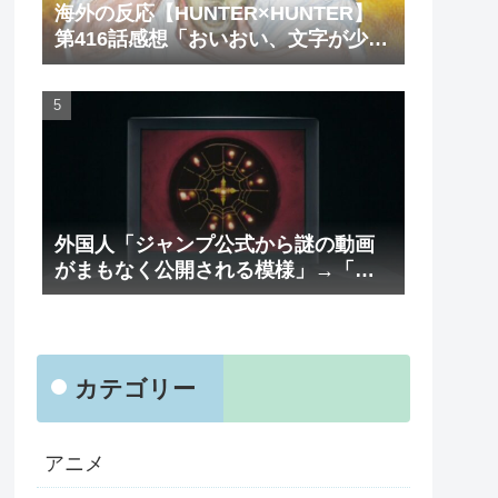
海外の反応【HUNTER×HUNTER】
第416話感想「おいおい、文字が少な
くてスッキリ読めるぞ！！」
外国人「ジャンプ公式から謎の動画
がまもなく公開される模様」→「ま
さか本当にくるのか？！」（海外の
反応）
カテゴリー
アニメ