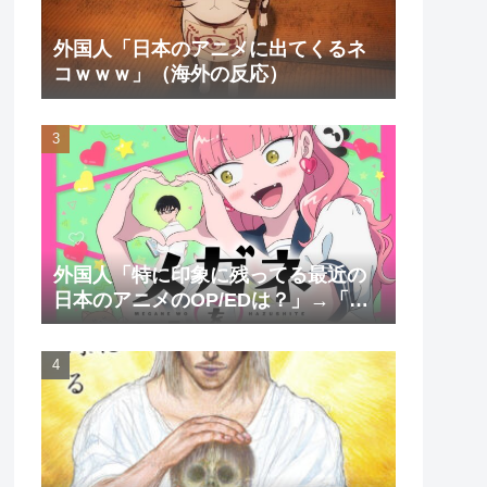
外国人「日本のアニメに出てくるネ
コｗｗｗ」（海外の反応）
外国人「特に印象に残ってる最近の
日本のアニメのOP/EDは？」→「一
回も飛ばしたことないわ」（海外の
反応）