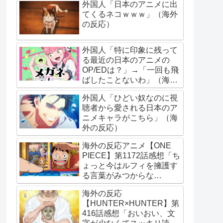
外国人「日本のアニメに出
てくるネコｗｗｗ」（海外
の反応）
外国人「特に印象に残って
る最近の日本のアニメの
OP/EDは？」→「一回も飛
ばしたことないわ」（海外
の反応）
外国人「ひどい奴なのに視
聴者から愛される日本のア
ニメキャラがこちら」（海
外の反応）
海外の反応アニメ【ONE
PIECE】第1172話感想「ち
ょっと今はルフィを擁護す
る言葉がみつからな
い･･･」
海外の反応
【HUNTER×HUNTER】第
416話感想「おいおい、文