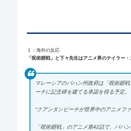
Powered by livedoor 相互RSS
１：海外の反応
「呪術廻戦」と下々先生はアニメ界のテイラー・
マレーシアのパハン州政府は「呪術廻戦
ーチに記念碑を建てる承認を得る予定。
“クアンタンビーチが世界中のアニメフ
「呪術廻戦」のアニメ第42話で、パハ