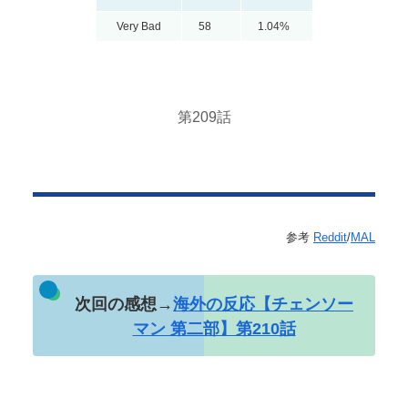
Very Bad
58
1.04%
第209話
参考
Reddit
/
MAL
次回の感想→
海外の反応【チェンソー
マン 第二部】第210話