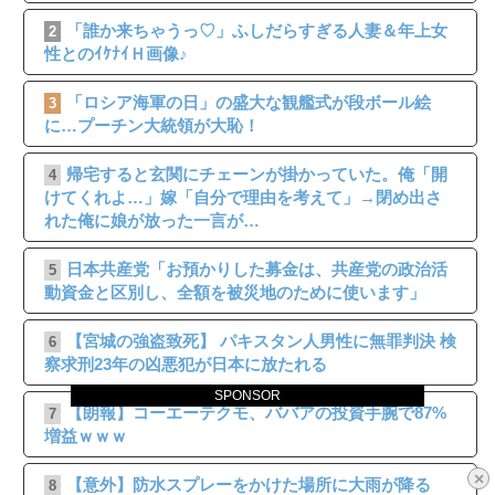
「誰か来ちゃうっ♡」ふしだらすぎる人妻＆年上女
2
性とのｲｹﾅｲＨ画像♪
「ロシア海軍の日」の盛大な観艦式が段ボール絵
3
に…プーチン大統領が大恥！
帰宅すると玄関にチェーンが掛かっていた。俺「開
4
けてくれよ…」嫁「自分で理由を考えて」→閉め出さ
れた俺に娘が放った一言が…
日本共産党「お預かりした募金は、共産党の政治活
5
動資金と区別し、全額を被災地のために使います」
【宮城の強盗致死】 パキスタン人男性に無罪判決 検
6
察求刑23年の凶悪犯が日本に放たれる
SPONSOR
【朗報】コーエーテクモ、ババアの投資手腕で87%
7
増益ｗｗｗ
×
【意外】防水スプレーをかけた場所に大雨が降る
8