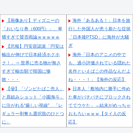
【画像あり】ディズニーの
海外「あるある！」日本を旅
「おいなり巻（600円）」、卑
行した外国人が患う新たな症状
猥すぎて賛否両論ｗｗｗｗｗ
「日本後PTSD」に海外が大騒
ぎ
【悲報】円安容認派「円安は
輸出が伸びで日本経済ホクホ
海外「日本のアニメの中で
ク！」⇒ 世界に売る物が無さ
も、過小評価されている隠れた
すぎて輸出額で韓国に惨
名作といえばこの作品なんだよ
敗・・・
ね・・・！」【海外の反応】
【🧟】「ゾンビたばこ売人」
日本人「敷地内に勝手に停め
と肩組みショット「小園海斗」
た車がバチバチにブロックされ
に注がれる“厳しい視線” 「レ
ててウケた」→結末がめっちゃ
ギュラー剥奪も選択肢のひとつ
おもろいｗｗｗ【タイ人の反
に」
応】
【速報】ダウンタウン浜田さ
海外の反応：韓国サッカー協