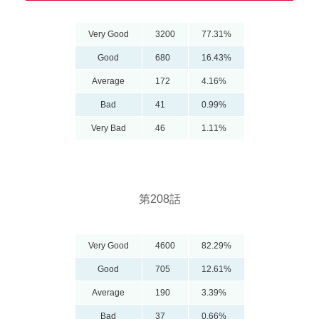
Very Good
3200
77.31%
Good
680
16.43%
Average
172
4.16%
Bad
41
0.99%
Very Bad
46
1.11%
第208話
Very Good
4600
82.29%
Good
705
12.61%
Average
190
3.39%
Bad
37
0.66%