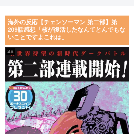
ん、差別発言と受け取られる一
会、国際審判員らを性接待
言で炎上ｗｗｗｗｗｗ
海外の反応：熊本の病院で手
海外の反応【チェンソーマン 第二部】第
【画像】壮絶ないじめでガチ
術中に熊本地震が発生、大揺れ
209話感想「核が復活したなんてとんでもな
濡れしてる女子
の中でも患者を守った医師たち
いことですよこれは」
の対応ぶりに海外大絶賛
【朗報】齋藤飛鳥、前屈みで
完全に見えてる動画が拡散され
韓国人「韓国に10年間の出場
漫画
てしまう…
権剥奪や過去ワールドカップ、
オリンピック予選の記録削除を
磁気嵐、地球由来のイオンが
要求するFIFA公式制裁を海外メ
主導…JAXAの衛星「あらせ」
ディアが報道！」
が観測！
韓国人「韓国人の日本への好
舌を絡ませて、唾液交換して
感度が最高記録を達成した理
── ちゅっちゅしながらの濃厚
由」
エッ画像♪
韓国人「韓国サッカー協会の
海外「日本よ、お前がナンバ
性接待問題のとんでもない言い
ーワンだ」 熊本地震直後の日