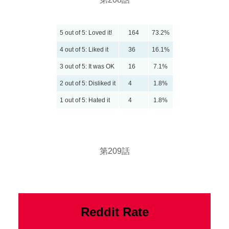
5 out of 5: Loved it!
164
73.2%
4 out of 5: Liked it
36
16.1%
3 out of 5: It was OK
16
7.1%
2 out of 5: Disliked it
4
1.8%
1 out of 5: Hated it
4
1.8%
第209話
Reddit Rate