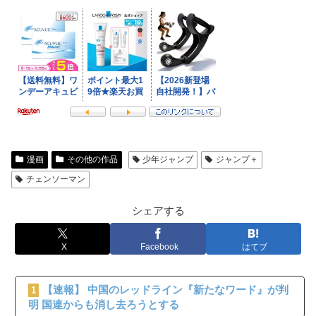
漫画
その他の作品
少年ジャンプ
ジャンプ＋
チェンソーマン
シェアする
X
Facebook
はてブ
【速報】 中国のレッドライン『新たなワード』が判
1
明 国連からも消し去ろうとする