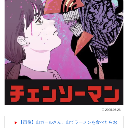
訳がこちら…」→「もはや自白
本の対応のスピードに世界が衝
だろこれ…（ﾌﾞﾙﾌﾞﾙ」＝韓国
撃
の反応
【画像】顔100点、体30点の
韓国が独自開発したと自慢す
女ｗｗｗ
る甘いトマト、実はそこら辺の
トマトに砂糖水を注入していた
だけなのが判明して大問題にw
韓国人「大韓航空の熊本地震
Powered by livedoor 相互RSS
飲料水支援に対する日本人の反
応をご覧ください・・・」
→「」
2025.07.23
Powered by livedoor 相互RSS
【画像】山ガールさん、山でラーメンを食べたらお