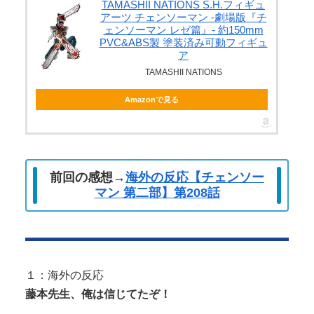
私の不倫が夫と娘にバレてしまい、今はお情けで家
TAMASHII NATIONS S.H.フィギュ
アーツ チェンソーマン -劇場版『チ
に置いてもらっている状態です。行為...
ェンソーマン レゼ篇』- 約150mm
PVC&ABS製 塗装済み可動フィギュ
おねショタ？エ□ガキに孕まされる両儀式♥️????
ア
♥️????♥️
TAMASHII NATIONS
Amazonで見る
Powered by livedoor 相互RSS
前回の感想→
海外の反応【チェンソー
マン 第二部】第208話
１：海外の反応
藤本先生、俺は信じてたぞ！