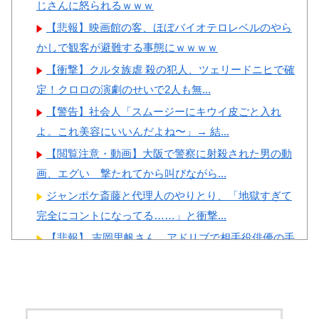
じさんに怒られるｗｗｗ
【悲報】映画館の客、ほぼバイオテロレベルのやら
かしで観客が避難する事態にｗｗｗｗ
【衝撃】クルタ族虐 殺の犯人、ツェリードニヒで確
定！クロロの演劇のせいで2人も無...
【警告】社会人「スムージーにキウイ皮ごと入れ
よ。これ美容にいいんだよね〜」→ 結...
【閲覧注意・動画】大阪で警察に射殺された男の動
画、エグい 撃たれてから叫びながら...
ジャンポケ斎藤と代理人のやりとり、「地獄すぎて
完全にコントになってる……」と衝撃...
【悲報】 吉岡里帆さん、アドリブで相手役俳優の手
を取りお○ぱいに押し当てる
海外「日本の住宅街にこんなレ●プ魔が潜んでるとか
マジかよ…さすがHENTAIの国...