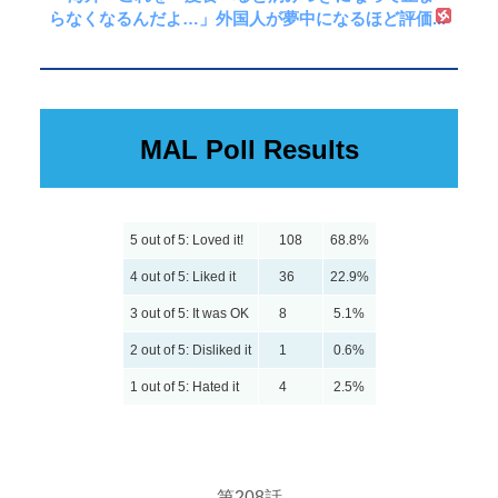
らなくなるんだよ…」外国人が夢中になるほど評価...
MAL Poll Results
5 out of 5: Loved it!
108
68.8%
4 out of 5: Liked it
36
22.9%
3 out of 5: It was OK
8
5.1%
2 out of 5: Disliked it
1
0.6%
1 out of 5: Hated it
4
2.5%
第208話