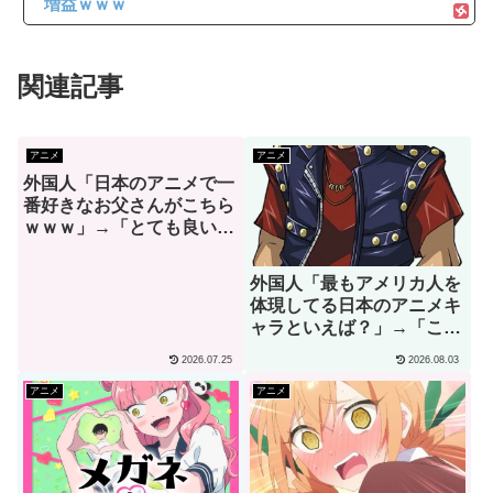
増益ｗｗｗ
関連記事
アニメ
アニメ
外国人「日本のアニメで一
番好きなお父さんがこちら
ｗｗｗ」→「とても良い人
そうだね！」（海外の反
応）
外国人「最もアメリカ人を
体現してる日本のアニメキ
ャラといえば？」→「これ
以上アメリカらしいキャラ
2026.07.25
2026.08.03
なんて存在しない！」（海
外の反応）
アニメ
アニメ