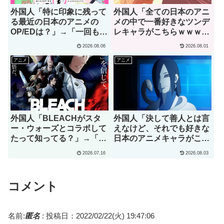
外国人「特に印象に残って
外国人「全ての日本のアニ
る最近の日本のアニメの
メの中で一番好きなツンデ
OP/EDは？」→「一回も飛
レキャラがこちらｗｗｗ」
ばしたことないわ」（海外
（海外の反応）
2026.08.06
2026.08.01
の反応）
アニメ
アニメ
外国人「BLEACHがスタ
外国人「決して善人とは言
ー・ウォーズとコラボして
えなけど、それでも好きな
たって知ってる？」→「何
日本のアニメキャラがこち
でそこに一護が？」（海外
ら」→「願いを叶えてくれ
2026.07.16
2026.08.03
の反応）
るし、魔法の力もくれ
る！」（海外の反応）
コメント
名前:
匿名
:
投稿日：2022/02/22(火) 19:47:06