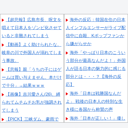
【超悲報】広島市長、呪文を
海外の反応：韓国在住の日本
唱えて日本人をゾンビ化させて
人インフルエンサーがライブ配
いると非難されてしまう
信中に自殺、Kポップファンか
ら嫌がらせか
【動画】よく助けられたな。
岐阜の川で外国人が溺れてしま
海外「やっぱり日本のこうい
う事故。
う部分が最高なんだよ！」外国
人が語る日本の魅力的に感じる
【悲報】親「うちの子にはゲ
部分とは・・・？【海外の反
ームは買い与えません。本だけ
応】
で十分」→結果ｗｗｗ
海外「日本は戦勝国なんだ
【画像】吉川愛さん(26)、縛
よ」 戦後の日本人の特別な生
られてムチムチお乳が強調され
き様に各国から称賛の声
てしまう
海外「日本が正しい！」優し
【PICK】三峡ダム、豪雨で
い日本人に甘える外国人に海外
13基の水門を開き大規模放流開