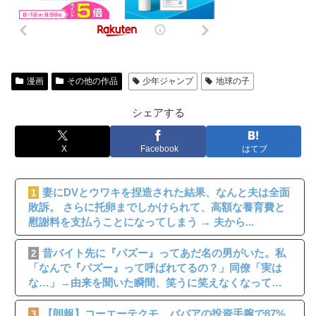
漫画
その他の作品
少年ジャンプ
地球の子
シェアする
X
Facebook
はてブ
妻にDVとウワキを捏造された結果、なんと夫は全面
1
敗訴。 さらに托卵までしかけられて、高額な養育費と
慰謝料を支払うことになってしまう → 夫から...
昔バイト先に『パズー』ってあだ名の男がいた。私
2
「なんで『パズー』って呼ばれてるの？」同僚「実は
な…」→由来を聞いた瞬間、笑うに笑えなくなって…
【朗報】コーエーテクモ、ババアの投資手腕で87%
3