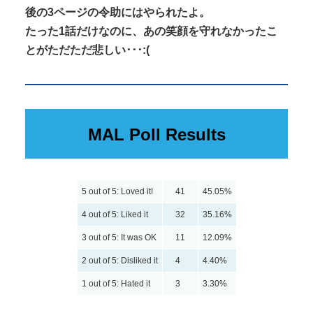
後の3ページの令助にはやられたよ。
たった1話だけなのに、あの笑顔を守れなかったこ
とがただただ悲しい･･･:(
MAL Poll Results
5 out of 5: Loved it!
41
45.05%
4 out of 5: Liked it
32
35.16%
3 out of 5: It was OK
11
12.09%
2 out of 5: Disliked it
4
4.40%
1 out of 5: Hated it
3
3.30%