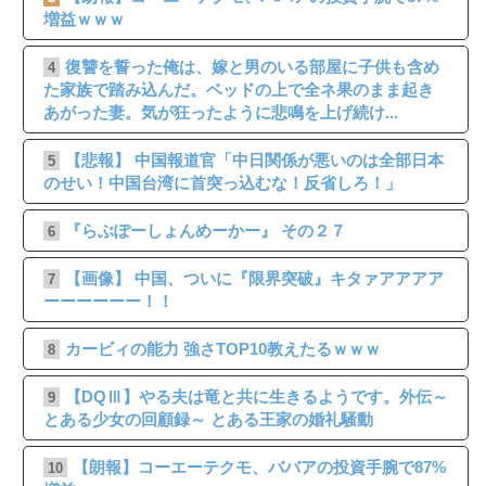
増益ｗｗｗ
復讐を誓った俺は、嫁と男のいる部屋に子供も含め
4
た家族で踏み込んだ。ベッドの上で全ネ果のまま起き
あがった妻。気が狂ったように悲鳴を上げ続け...
【悲報】 中国報道官「中日関係が悪いのは全部日本
5
のせい！中国台湾に首突っ込むな！反省しろ！」
『らぶぽーしょんめーかー』 その２７
6
【画像】 中国、ついに『限界突破』キタァアアアア
7
ーーーーーー！！
カービィの能力 強さTOP10教えたるｗｗｗ
8
【DQⅢ】やる夫は竜と共に生きるようです。外伝～
9
とある少女の回顧録～ とある王家の婚礼騒動
【朗報】コーエーテクモ、ババアの投資手腕で87%
10