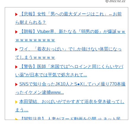
がある」「国民や国が築いた国
2022.02.22
【画像】顔100点、体30点の
格をサッカー選手が足で蹴り飛
女ｗｗｗ
【悲報】女性「男への最大ダメージはこれ」←お前
ばすね」
ら耐えられる？
韓国人「日本の柴犬くん散歩
【朗報】Vtuber界、新たなる『弱男の姫』が爆誕ｗｗ
中の暑さに耐えられなかった結
ｗｗｗｗｗｗｗｗｗ
果」
Powered by livedoor 相互RSS
ワイ、「着衣おっばい」でしか抜けない体質になっ
韓国人「最近の日本アニメ業
てしまうｗｗｗｗｗ
界の勢力図を変えたと言われる
【警告】医師「米国では”ヘロインと同じくらいヤバ
作品がこちら…」→「こういう
い薬”が日本では平気で処方されて...
のが面白い…（ﾌﾞﾙﾌﾞﾙ」＝韓
SNSで知り合ったJK10人とS●Xしてハメ撮り770本撮
国の反応
ったイケメン逮捕www...
韓国人「韓国サッカー協会関
本田望結、お○ぱいがでかすぎて浴衣を突き破ってし
係者が『不適切接待は慣行だっ
まう…
た』と衝撃発言！日韓ワールド
【閲覧注意】 人妻がヌード動画を公開 ⇒ ネット民
カップ4強にも疑いの視線が向
「赤ちゃんに絶対に母乳を上げな...
けられる」