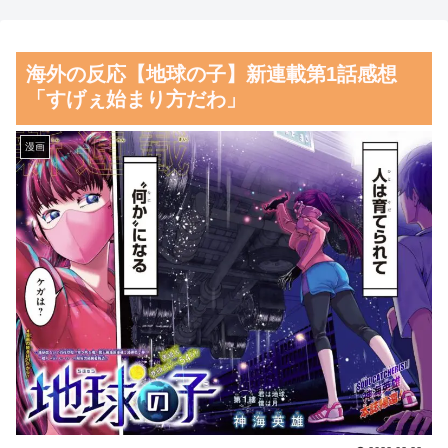
が大騒ぎ
始か 下流の工場地帯に洪水流
入で崩壊はじまる
海外「”京都の鳥”は良いぞ」
海外の反応【地球の子】新連載第1話感想
小規模だけどお勧めな日本の観
【朗報】齋藤飛鳥、前屈みで
「すげぇ始まり方だわ」
光名所／お店に対する海外の反
完全に見えてる動画が拡散され
応
てしまう…
漫画
韓国人「日本がここまでの観
磁気嵐、地球由来のイオンが
光大国に発展した本当の理由が
主導…JAXAの衛星「あらせ」
こちら…」→「昔から日本は愛
が観測！
されてた…（ﾌﾞﾙﾌﾞﾙ」＝韓国
舌を絡ませて、唾液交換して
の反応
── ちゅっちゅしながらの濃厚
韓国人「韓国サッカー協会の
エッ画像♪
性接待報道、海外でも大騒ぎ
海外「日本よ、お前がナンバ
に・・・2002年W杯4強の記録
ーワンだ」 熊本地震直後の日
取り消しの声も」→「マジで国
本の対応のスピードに世界が衝
の恥だ」「2002年まで疑う価値
撃