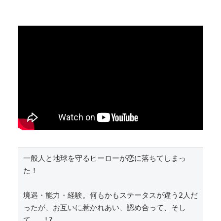
【画像】 美少女「女性の皆さんへ。パンツを履かず
にを履いてみてください」
【悲報】 中国、橋の欄干が強風一発で粉々に 鉄筋ゼ
Powered by livedoor 相互RSS
ロ 当局「接着剤でくっつけただ...
PTA会長「PTA参加拒否した親へ最終警告。こうなっ
てもいい？」
Powered by livedoor 相互RSS
一般人と地球を守るヒーローが恋に落ちてしまっ
た！

境遇・能力・経験。何もかもステータスが違う2人だ
ったが、お互いに惹かれあい、認め合って、そし
て...!?
