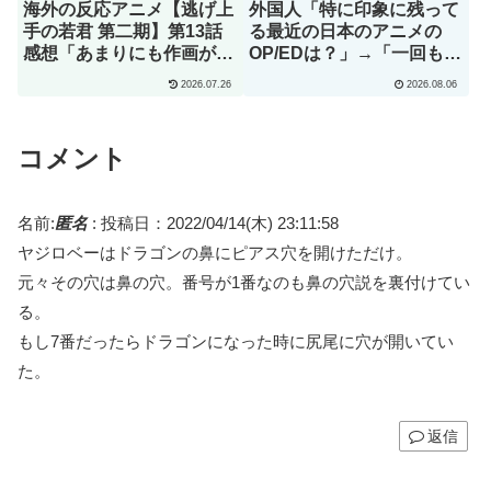
海外の反応アニメ【逃げ上
外国人「特に印象に残って
手の若君 第二期】第13話
る最近の日本のアニメの
感想「あまりにも作画が良
OP/EDは？」→「一回も飛
すぎて実写かと思っちゃっ
ばしたことないわ」（海外
2026.07.26
2026.08.06
たよ」
の反応）
コメント
名前:
匿名
:
投稿日：2022/04/14(木) 23:11:58
ヤジロベーはドラゴンの鼻にピアス穴を開けただけ。
元々その穴は鼻の穴。番号が1番なのも鼻の穴説を裏付けてい
る。
もし7番だったらドラゴンになった時に尻尾に穴が開いてい
た。
返信