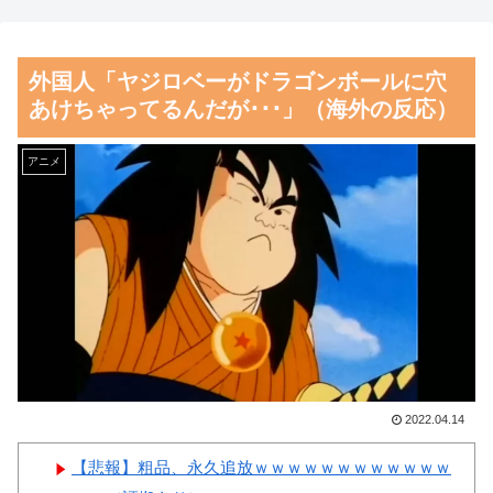
【動画】高速道路を走行中の
『大谷翔平』効果でドジャー
車からリアガラスが飛んでくる
スの昨年の収益が10億ドルを突
外国人「ヤジロベーがドラゴンボールに穴
事故(ﾟoﾟ)
破した事が明らかに（海外の反
あけちゃってるんだが･･･」（海外の反応）
応）
【朗報】齋藤飛鳥、前屈みで
完全に見えてる動画が拡散され
韓国人「日本メディアが2002
アニメ
てしまう…
年ワールドカップ韓国準決勝も
調査すべきと主張！」→「英国
磁気嵐、地球由来のイオンが
メディアも一斉に指摘‥」
主導…JAXAの衛星「あらせ」
が観測！
韓国人「熊本地震で見る日本
の土木技術の完全勝利をご覧く
舌を絡ませて、唾液交換して
ださい」→「これはすごいわ」
── ちゅっちゅしながらの濃厚
「こういうのを見ると日本人は
エッ画像♪
何か適当に作る感じがしな
海外「日本よ、お前がナンバ
2022.04.14
い・・・」「あれがまさに経験
ーワンだ」 熊本地震直後の日
値である」
【悲報】粗品、永久追放ｗｗｗｗｗｗｗｗｗｗｗｗ
本の対応のスピードに世界が衝