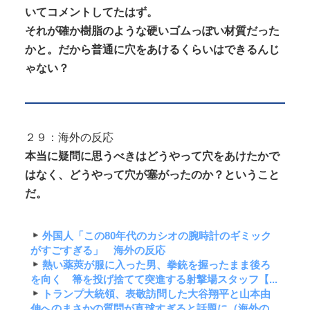
いてコメントしてたはず。
それが確か樹脂のような硬いゴムっぽい材質だった
かと。だから普通に穴をあけるくらいはできるんじ
ゃない？
２９：海外の反応
本当に疑問に思うべきはどうやって穴をあけたかで
はなく、どうやって穴が塞がったのか？ということ
だ。
外国人「この80年代のカシオの腕時計のギミック
がすごすぎる」 海外の反応
熱い薬莢が服に入った男、拳銃を握ったまま後ろ
を向く 箒を投げ捨てて突進する射撃場スタッフ【...
トランプ大統領、表敬訪問した大谷翔平と山本由
伸へのまさかの質問が直球すぎると話題に（海外の...