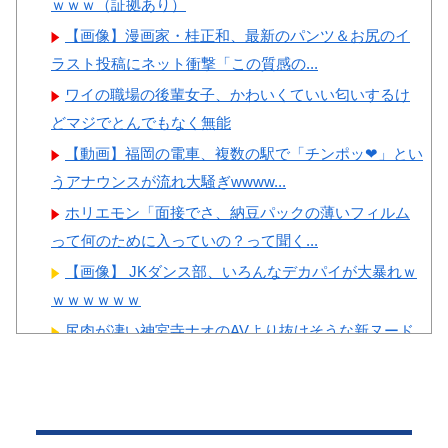
ｗｗｗ（証拠あり）
韓国人「海外で韓国サッカー
撃
の2002年ベスト4の実力は、実
【画像】漫画家・桂正和、最新のパンツ＆お尻のイ
【画像】顔100点、体30点の
際にはどれくらい認められてる
ラスト投稿にネット衝撃「この質感の...
女ｗｗｗ
んだ…？（ﾌﾞﾙﾌﾞﾙ」＝韓国の
ワイの職場の後輩女子、かわいくていい匂いするけ
反応
どマジでとんでもなく無能
韓国人「この夏、韓国人が東
【動画】福岡の電車、複数の駅で「チンポッ❤」とい
京へ行くしかない理由がこち
Powered by livedoor 相互RSS
うアナウンスが流れ大騒ぎwwww...
ら…」→「快適そうでめちゃく
ホリエモン「面接でさ、納豆パックの薄いフィルム
ちゃ羨ましい…（ﾌﾞﾙﾌﾞﾙ」＝
って何のために入っていの？って聞く...
韓国の反応
【画像】 JKダンス部、いろんなデカパイが大暴れｗ
韓国人「韓国に10年間の出場
ｗｗｗｗｗｗ
権剥奪や過去ワールドカップ、
尻肉が凄い神宮寺ナオのAVより抜けそうな新ヌード
オリンピック予選の記録削除を
part4
要求するFIFA公式制裁を海外メ
【画像】 このハゲにやられたJKがたくさんいるとい
ディアが報道！」
う事実