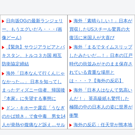
日向坂OGの最新ランジェリ
海外「素晴らしい！」日本が
ー、もうエグいだろ・・・(画
買収したUSスチール驚異の大
像どーん)
復活に米国人が大喜び
【緊急】サウジアラビアとパ
海外「まるでタイムスリップ
キスタン、トルコ３カ国 相互
したみたいだ…！」日本の江戸
防衛協定締結
時代の街並みがそのまま保存さ
れている貴重な場所と
海外「日本なんて行くんじゃ
は・・・？【海外の反応】
なかった…」 日本を知ってし
まったディズニー信者、帰国後
海外「日本人はなんて気高い
『本家』に失望する事態に
んだ！」 英高級紙も驚愕した
極限の中の日本人の姿に世界が
ドン・キホーテ露店「うなぎ
衝撃
のかば焼き」で食中毒 男女14
人が発熱や腹痛など訴え…サル
海外の反応：任天堂が熊本地
モネラ属の菌検出
震で無償修理対応