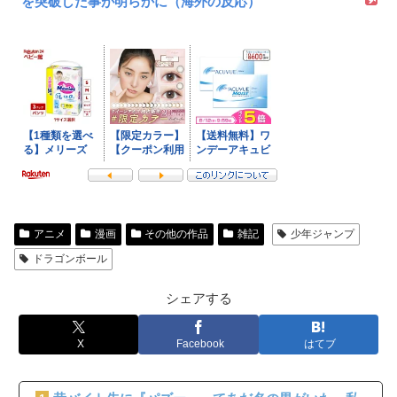
を突破した事が明らかに（海外の反応）
アニメ
漫画
その他の作品
雑記
少年ジャンプ
ドラゴンボール
シェアする
X
Facebook
はてブ