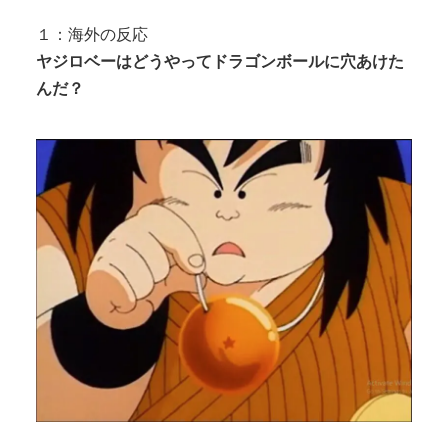
【無修正流出】 あおいれな、あべみかこ、佐藤のの
か、上川星空、美園和花！人気女優...
１：海外の反応
女子生徒「土下座しながらオ○ニーしろ！」⇒ 日本の
ヤジロベーはどうやってドラゴンボールに穴あけた
Powered by livedoor 相互RSS
男子生徒への性的いじめ動画がエ...
んだ？
Powered by livedoor 相互RSS