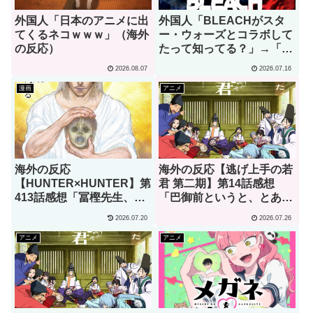
外国人「日本のアニメに出
外国人「BLEACHがスタ
てくるネコｗｗｗ」（海外
ー・ウォーズとコラボして
の反応）
たって知ってる？」→「何
でそこに一護が？」（海外
2026.08.07
2026.07.16
の反応）
漫画
アニメ
海外の反応
海外の反応【逃げ上手の若
【HUNTER×HUNTER】第
君 第二期】第14話感想
413話感想「冨樫先生、あ
「巴御前というと、とある
なたこそが本物の天才で
ゲームオタクを思い浮かべ
2026.07.20
2026.07.26
す」
てしまうんだが･･･」
アニメ
アニメ