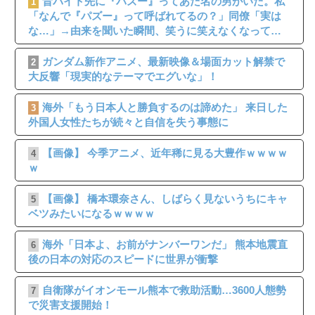
昔バイト先に『パズー』ってあだ名の男がいた。私
1
「なんで『パズー』って呼ばれてるの？」同僚「実は
な…」→由来を聞いた瞬間、笑うに笑えなくなって…
ガンダム新作アニメ、最新映像＆場面カット解禁で
2
大反響「現実的なテーマでエグいな」！
海外「もう日本人と勝負するのは諦めた」 来日した
3
外国人女性たちが続々と自信を失う事態に
【画像】 今季アニメ、近年稀に見る大豊作ｗｗｗｗ
4
ｗ
【画像】 橋本環奈さん、しばらく見ないうちにキャ
5
ベツみたいになるｗｗｗｗ
海外「日本よ、お前がナンバーワンだ」 熊本地震直
6
後の日本の対応のスピードに世界が衝撃
自衛隊がイオンモール熊本で救助活動…3600人態勢
7
で災害支援開始！