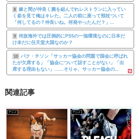
嫁と間が仲良く腕を組んでれレストランに入ってい
8
く姿を見て俺はキレた。二人の前に座って頬杖ついて
「何してるの？仲良いね。何発やったんだ？」...
何故海外では圧倒的にPS5の一強環境なのに日本だ
9
け未だに任天堂大国なのか？
パク・チソン「サッカー協会の問題で国会に呼ばれ
10
たが欠席する」「協会について話すことがない」「出
席する理由もない」……そりゃ、サッカー協会の...
関連記事
アニメ
アニメ