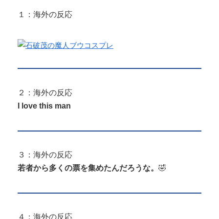
とこのお姉ちゃんにチン○ン搾り...
１：海外の反応
激混みのはずの東京駅で鍵が空いているコインロッ
Powered by livedoor 相互RSS
カーが散見、「ラッキー」と思って中...
２：海外の反応
Powered by livedoor 相互RSS
I love this man
３：海外の反応
若者から多くの票を集めたんだろうな。
🤣
４：海外の反応