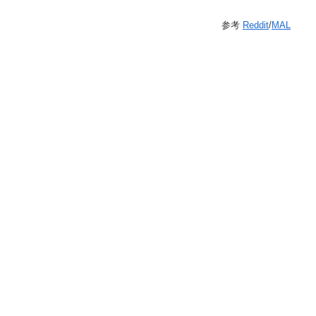
参考
Reddit
/
MAL