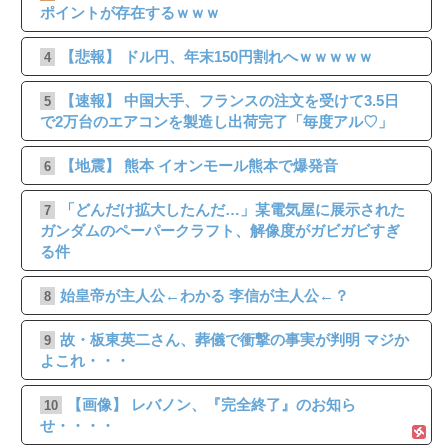
ポイントが存在するｗｗｗ
【悲報】 ドル円、年末150円割れへｗｗｗｗｗ
4
【速報】 中国大手、フランスの注文を受けて3.5日
5
で2万台のエアコンを製造し出荷完了「毎度アル♡」
【地震】 熊本 イオンモール熊本で爆発音
6
「どんだけ拡大したんだ…」某電気屋に展示された
7
ガンダムのペーパークラフト、解像度がガビガビすぎ
る件
始皇帝が主人公←わかる 李信が主人公←？
8
故・板東英二さん、葬儀で衝撃の事実が判明 マジか
9
よこれ・・・
【画像】 レバノン、『完全終了』のお知ら
10
せ・・・・