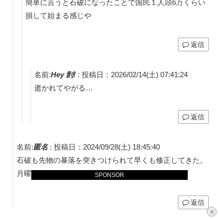
簡単に言うと石破になったことで国民１人頭6万くらい
損して始まる感じや
返信
名前:
Hey 剴!
:
投稿日：2026/02/14(土) 07:41:24
逝かれてやがる…
返信
名前:
匿名
:
投稿日：2024/09/28(土) 18:45:40
石破も先物の暴落を突きつけられて早くも修正してきた。
月曜はかなり下げるだろうけど、買いかもしれない。
SPONSOR
返信
×