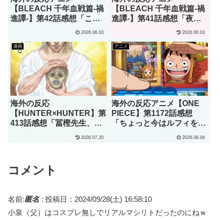
【BLEACH 千年血戦篇-禍
【BLEACH 千年血戦篇-禍
進譚-】第42話感想「この
進譚-】第41話感想「夜一
言葉を聞ける日がくると
は全てのアニメの中で最も
2026.08.03
2026.08.03
は･･･夢みたいだ」
hotな女性キャラクターだ
とわたしは思います」
漫画
アニメ
海外の反応
海外の反応アニメ【ONE
【HUNTER×HUNTER】第
PIECE】第1172話感想
413話感想「冨樫先生、あ
「ちょっと今はルフィを擁
なたこそが本物の天才で
護する言葉がみつからな
2026.07.20
2026.08.04
す」
い･･･」
コメント
名前:
匿名
:
投稿日：2024/09/28(土) 16:58:10
小泉（父）はコスプレ無しでリアルマシリトだったのにねｗ