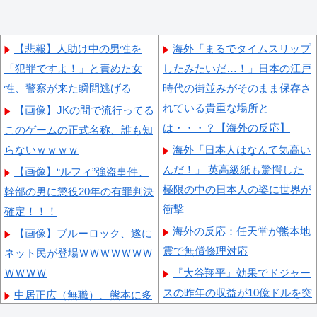
【悲報】人助け中の男性を
海外「まるでタイムスリップ
「犯罪ですよ！」と責めた女
したみたいだ…！」日本の江戸
性、警察が来た瞬間逃げる
時代の街並みがそのまま保存さ
れている貴重な場所と
【画像】JKの間で流行ってる
は・・・？【海外の反応】
このゲームの正式名称、誰も知
らないｗｗｗｗ
海外「日本人はなんて気高い
んだ！」 英高級紙も驚愕した
【画像】“ルフィ”強盗事件、
極限の中の日本人の姿に世界が
幹部の男に懲役20年の有罪判決
衝撃
確定！！！
海外の反応：任天堂が熊本地
【画像】ブルーロック、遂に
震で無償修理対応
ネット民が登場ＷＷＷＷＷＷＷ
ＷＷＷＷ
『大谷翔平』効果でドジャー
スの昨年の収益が10億ドルを突
中居正広（無職）、熊本に多
破した事が明らかに（海外の反
額の寄付していた。知人「誰に