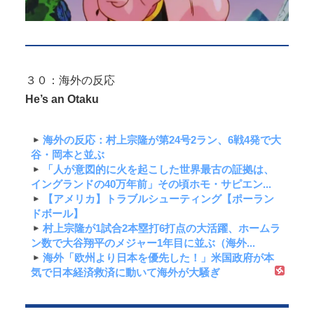
３０：海外の反応
He’s an Otaku
海外の反応：村上宗隆が第24号2ラン、6戦4発で大
谷・岡本と並ぶ
「人が意図的に火を起こした世界最古の証拠は、
イングランドの40万年前」その頃ホモ・サピエン...
【アメリカ】トラブルシューティング【ポーラン
ドボール】
村上宗隆が1試合2本塁打6打点の大活躍、ホームラ
ン数で大谷翔平のメジャー1年目に並ぶ（海外...
海外「欧州より日本を優先した！」米国政府が本
気で日本経済救済に動いて海外が大騒ぎ