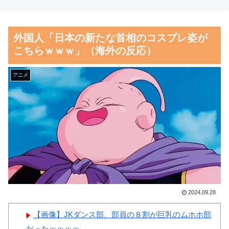
応）
も知られなくてもいい、と公表
してない」
海外「彼らこそ真のヒーロー
外国人「日本の新たな首相のコスプレ姿が
だ！」手術中に大地震が起きた
【朗報】齋藤飛鳥、前屈みで
こちらｗｗｗ」（海外の反応）
熊本総合病院の映像を見た海外
完全に見えてる動画が拡散され
の反応
てしまう…
アニメ
韓国人「熊本地震で見る日本
磁気嵐、地球由来のイオンが
の土木技術の完全勝利をご覧く
主導…JAXAの衛星「あらせ」
ださい」→「これはすごいわ」
が観測！
「こういうのを見ると日本人は
舌を絡ませて、唾液交換して
何か適当に作る感じがしな
── ちゅっちゅしながらの濃厚
い・・・」「あれがまさに経験
エッ画像♪
値である」
海外「日本よ、お前がナンバ
韓国人「この夏、韓国人が東
ーワンだ」 熊本地震直後の日
2024.09.28
京へ行くしかない理由がこち
本の対応のスピードに世界が衝
【画像】JKダンス部、部員の８割が巨乳のムホホ部
ら…」→「快適そうでめちゃく
撃
だったｗｗｗｗ