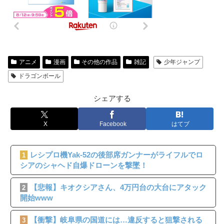
アニメ
漫画
その他の作品
雑記
少年ジャンプ
ドラゴンボール
シェアする
X
Facebook
はてブ
レシプロ機Yak-52の後部席ガンナーがライフルでロ
1
シアのシャヘド自爆ドローンを撃墜！
【悲報】キオクシアさん、4万円台の大台にアタック
2
開始www
【衝撃】岐阜県の国道には…違反すると狙撃される
3