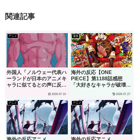
関連記事
アニメ
漫画
外国人「ノルウェー代表ハ
海外の反応【ONE
ーランドが日本のアニメキ
PIECE】第1188話感想
ャラに似てるとの声に反応
「大好きなキャラが破壊さ
ｗｗｗ」→「彼は本当に面
れるのを見て、これほど嬉
2026.07.10
2026.07.27
白い」（海外の反応）
しいと思ったことはない」
アニメ
アニメ
海外の反応アニメ
海外の反応アニメ