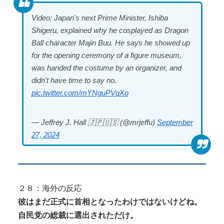
Video: Japan's next Prime Minister, Ishiba
Shigeru, explained why he cosplayed as Dragon
Ball character Majin Buu. He says he showed up
for the opening ceremony of a figure museum,
was handed the costume by an organizer, and
didn't have time to say no.
pic.twitter.com/mYNguPVqXo
— Jeffrey J. Hall 🇯🇵🇺🇸 (@mrjeffu)
September
27, 2024
２８：海外の反応
彼はまだ正式に首相となったわけではないけどね。
自民党の総裁に選出されただけ。