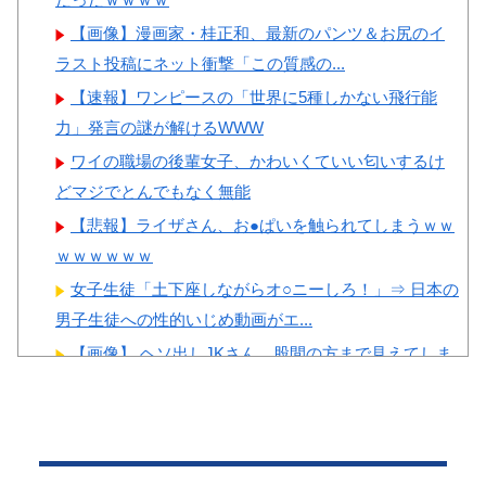
ちゃ羨ましい…（ﾌﾞﾙﾌﾞﾙ」＝
【画像】顔100点、体30点の
韓国の反応
【画像】漫画家・桂正和、最新のパンツ＆お尻のイ
女ｗｗｗ
ラスト投稿にネット衝撃「この質感の...
韓国人「韓国に10年間の出場
権剥奪や過去ワールドカップ、
【速報】ワンピースの「世界に5種しかない飛行能
オリンピック予選の記録削除を
力」発言の謎が解けるWWW
要求するFIFA公式制裁を海外メ
ワイの職場の後輩女子、かわいくていい匂いするけ
Powered by livedoor 相互RSS
ディアが報道！」
どマジでとんでもなく無能
韓国人「韓国人の日本への好
【悲報】ライザさん、お●ぱいを触られてしまうｗｗ
感度が最高記録を達成した理
ｗｗｗｗｗｗ
由」
女子生徒「土下座しながらオ○ニーしろ！」⇒ 日本の
韓国人「韓国サッカー協会の
男子生徒への性的いじめ動画がエ...
性接待問題のとんでもない言い
【画像】 ヘソ出しJKさん、股間の方まで見えてしま
訳がこちら…」→「もはや自白
うｗｗｗｗｗｗｗｗｗ
だろこれ…（ﾌﾞﾙﾌﾞﾙ」＝韓国
【動画】 移民受け入れ派のパヨおば、自分の家に来
の反応
られたら全力で拒否るｗｗｗｗｗｗ...
【エ□漫画】 エ●チでだらしなく変貌してしまったい