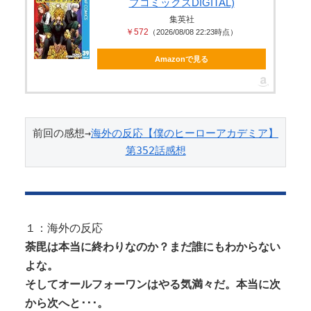
プコミックスDIGITAL)
られている」→TBSの報道特集が...
集英社
￥572
（2026/08/08 22:23時点）
Amazonで見る
Powered by livedoor 相互RSS
前回の感想→
海外の反応【僕のヒーローアカデミア】
第352話感想
１：海外の反応
荼毘は本当に終わりなのか？まだ誰にもわからない
よな。
そしてオールフォーワンはやる気満々だ。本当に次
から次へと･･･。