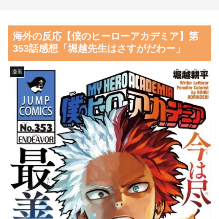
元監督メモリアルデー逆転勝利
てしまう
に貢献
【朗報】齋藤飛鳥、前屈みで
海外の反応【僕のヒーローアカデミア】第
海外「なんてこった！」日本
完全に見えてる動画が拡散され
353話感想「堀越先生はさすがだわー」
とドイツの病院食のあまりの差
てしまう…
に海外が大騒ぎ
磁気嵐、地球由来のイオンが
漫画
韓国人「韓国人が日本旅行で
主導…JAXAの衛星「あらせ」
一番美味しいと感じた日本料理
が観測！
がこちらです‥」→「極上の旨
舌を絡ませて、唾液交換して
味が詰まっていた」
── ちゅっちゅしながらの濃厚
韓国人「日本の村上宗隆、
エッ画像♪
100マイルのシンカーを逆方向
海外「日本よ、お前がナンバ
に・・・2戦連発の26号ソロホ
ーワンだ」 熊本地震直後の日
ームラン」→「羨ましすぎる
本の対応のスピードに世界が衝
韓国はこんな打者がいなのか」
撃
「アジア打者GOAT」【MLB】
【画像】顔100点、体30点の