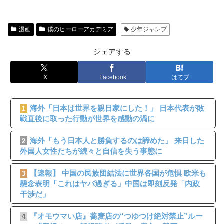
漫画
僕のヒーローアカデミア
少年ジャンプ
シェアする
X
Facebook
はてブ
海外「日本は世界を親日家にした！」 日本代表が敗
1
戦直後に取った行動が世界を感動の渦に
海外「もう日本人と勝負するのは諦めた」 来日した
2
外国人女性たちが続々と自信を失う事態に
【速報】 中国の民族団結法に世界各国が危惧 欧米も
3
懸念表明「これはヤバ過ぎる」中国は即刻反発「内政
干渉だ」
『オモウマい店』蕎麦店の“つゆつけ絶対禁止”ルー
4