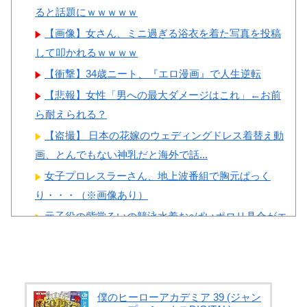
ると話題にｗｗｗｗｗ
【画像】女さん、ミニ過ぎる浴衣を着た写真を投稿
して叩かれるｗｗｗｗ
【衝撃】34歳ニート、『エロ漫画』で人生逆転
【悲報】女性「男への最大ダメージはこれ」←お前
ら耐えられる？
【盗撮】 日本の花嫁のウェディングドレス着替え動
画、とんでもない神乳だと海外で話...
女子プロレスラーさん、地上波番組で胸元ぱっく
り・・・（※画像あり）
元子役の紫堂るいの競泳水着お○ぱいポロリ具合がエ
□い
【ガチ】 幼稚園の20代美女先生、園児のパパとの浮
気セ○クス動画が流出して終わる
【速報】 熊本県知事「報道に強い不満・苦情が寄せ
僕のヒーローアカデミア 39 (ジャン