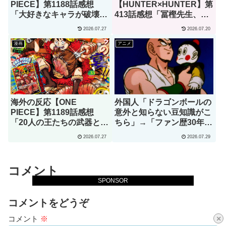
PIECE】第1188話感想
【HUNTER×HUNTER】第
「大好きなキャラが破壊さ
413話感想「冨樫先生、あ
れるのを見て、これほど嬉
なたこそが本物の天才で
2026.07.27
2026.07.20
しいと思ったことはない」
す」
漫画
アニメ
海外の反応【ONE
外国人「ドラゴンボールの
PIECE】第1189話感想
意外と知らない豆知識がこ
「20人の王たちの武器とし
ちら」→「ファン歴30年で
て出てほしいのはこの辺り
初めて知りました」（海外
2026.07.27
2026.07.29
かな？」
の反応）
コメント
SPONSOR
コメントをどうぞ
コメント
※
×