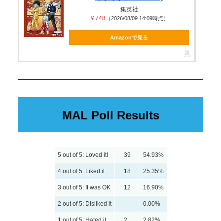
集英社
￥748
（2026/08/09 14:09時点）
Amazonで見る
MAL Poll Results
5 out of 5: Loved it!
39
54.93%
4 out of 5: Liked it
18
25.35%
3 out of 5: It was OK
12
16.90%
2 out of 5: Disliked it
0.00%
1 out of 5: Hated it
2
2.82%