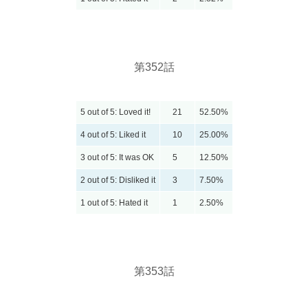
第352話
5 out of 5: Loved it!
21
52.50%
4 out of 5: Liked it
10
25.00%
3 out of 5: It was OK
5
12.50%
2 out of 5: Disliked it
3
7.50%
1 out of 5: Hated it
1
2.50%
第353話