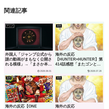
関連記事
アニメ
漫画
外国人「ジャンプ公式から
海外の反応
謎の動画がまもなく公開さ
【HUNTER×HUNTER】第
れる模様」→「まさか本当
414話感想「またゴンとキ
にくるのか？！」（海外の
ルアを見られるなんて･･･
2026.08.01
2026.07.28
反応）
こんな日がくるのをずっと
待ってた」
漫画
漫画
海外の反応【ONE
海外の反応