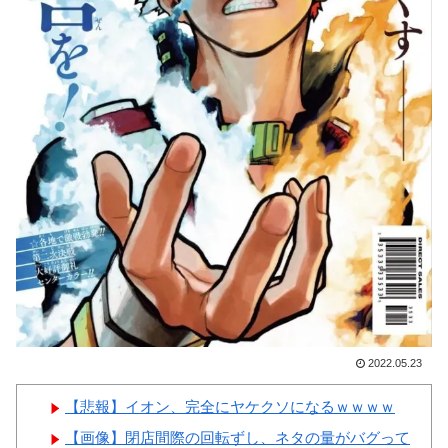
韓国人「日本がJリーグ開幕
女ｗｗｗ
戦で記録した歴代最多観客数が
こちら…」→「Kリーグとは次
元が違う…（ﾌﾞﾙﾌﾞﾙ」＝韓国
の反応
Powered by livedoor 相互RSS
韓国人「日本の甲子園で美人
すぎる女子高校生マネージャー
が見つかり話題に！」→「青春
のワンシーンみたい‥」
韓国人「昨日Jリーグで韓国
人選手絶対やってはいけないプ
レーで退場となる」
2022.05.23
【悲報】イオン、完全にヤケクソになるｗｗｗｗ
Powered by livedoor 相互RSS
【画像】閉店間際の回転ずし、ネタの量がバグって