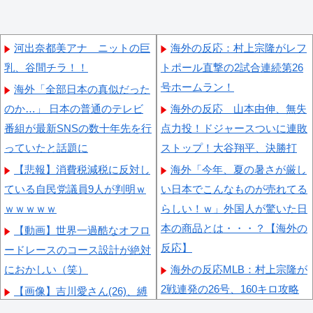
河出奈都美アナ ニットの巨
海外の反応：村上宗隆がレフ
乳、谷間チラ！！
トポール直撃の2試合連続第26
号ホームラン！
海外「全部日本の真似だった
のか…」 日本の普通のテレビ
海外の反応 山本由伸、無失
番組が最新SNSの数十年先を行
点力投！ドジャースついに連敗
っていたと話題に
ストップ！大谷翔平、決勝打
【悲報】消費税減税に反対し
海外「今年、夏の暑さが厳し
ている自民党議員9人が判明ｗ
い日本でこんなものが売れてる
ｗｗｗｗｗ
らしい！ｗ」外国人が驚いた日
本の商品とは・・・？【海外の
【動画】世界一過酷なオフロ
反応】
ードレースのコース設計が絶対
におかしい（笑）
海外の反応MLB：村上宗隆が
2戦連発の26号、160キロ攻略
【画像】吉川愛さん(26)、縛
のポール直撃弾で首位攻防戦＆
られてムチムチお乳が強調され