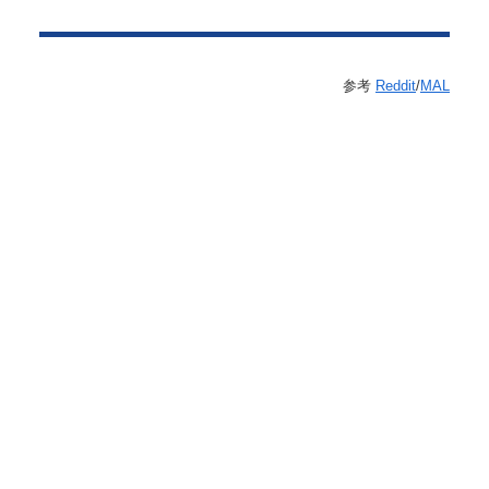
参考
Reddit
/
MAL