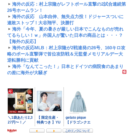
海外の反応：村上宗隆がレフトポール直撃の2試合連続第
26号ホームラン！
海外の反応 山本由伸、無失点力投！ドジャースついに
連敗ストップ！大谷翔平、決勝打
海外「今年、夏の暑さが厳しい日本でこんなものが売れ
てるらしい！ｗ」外国人が驚いた日本の商品とは・・・？
【海外の反応】
海外の反応MLB：村上宗隆が2戦連発の26号、160キロ攻
略のポール直撃弾で首位攻防戦＆元監督メモリアルデー大
逆転勝利に貢献
海外「なんてこった！」日本とドイツの病院食のあまり
の差に海外が大騒ぎ