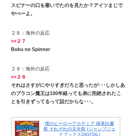
スピナーの口を塞いでたのを見たか？アイツまじで
やべーよ。
２８：海外の反応
>>２７
Boku no Spinner
２９：海外の反応
>>２６
それはさすがにやりすぎだろと思ったが･･･しかしあ
のブラコン魔王は100年経っても弟に拒絶されたこ
とを引きずってるって話だからな･･･。
僕のヒーローアカデミア 雄英白書
祭 それぞれの文化祭 (ジャンプジェ
イブックスDIGITAL)