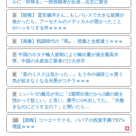
ルに「即帰る」一部視聴者が反発…店主に賛否
【朗報】 冨安健洋さん…もしパレスで大きな故障が
5
無かったら、アーセナルのメディカルが悪かったこと
がハッキリする件ｗｗｗｗ
【画像】戦国時代の『馬』、想像と全然違うｗｗｗ
6
中国のホタテ輸入規制により輸出量が過去最高水
7
準、中国の水産加工業者だけ大赤字
「昔のミスドは良かった…」もう今の値段じゃ買う
8
気が起きなくなる光景がコチラｗｗｗ
シンパパの義兄が夫に「2週間出張だから3歳の娘を
9
預かって欲しい」と言い、勝手にOK出してた。「共働
きなのにどうするの？」と聞いたら…
【朗報】コーエーテクモ、ババアの投資手腕で87%
10
増益ｗｗｗ