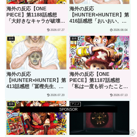
海外の反応【ONE
海外の反応
PIECE】第1188話感想
【HUNTER×HUNTER】第
「大好きなキャラが破壊さ
416話感想「おいおい、文
れるのを見て、これほど嬉
字が少なくてスッキリ読め
2026.07.27
2026.08.04
しいと思ったことはない」
るぞ！！」
漫画
漫画
海外の反応
海外の反応【ONE
【HUNTER×HUNTER】第
PIECE】第1187話感想
413話感想「冨樫先生、あ
「私は一度も祈ったことは
なたこそが本物の天才で
ない、ただ待っていただ
2026.07.20
2026.07.13
す」
け･･･この時を」
漫画
アニメ
SPONSOR
×