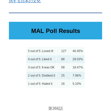
惑する日本の文化
MAL Poll Results
5 out of 5: Loved it!
127
40.45%
4 out of 5: Liked it
88
28.03%
3 out of 5: It was OK
58
18.47%
2 out of 5: Disliked it
25
7.96%
1 out of 5: Hated it
16
5.10%
第366話