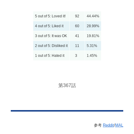
5 out of 5: Loved it!
92
44.44%
4 out of 5: Liked it
60
28.99%
3 out of 5: It was OK
41
19.81%
2 out of 5: Disliked it
11
5.31%
1 out of 5: Hated it
3
1.45%
第367話
参考
Reddit
/
MAL