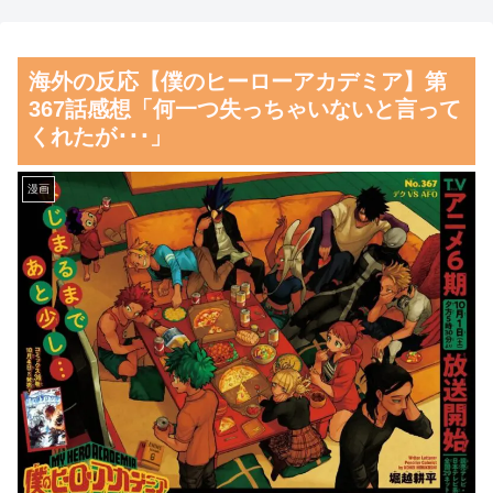
してみた！」一風変わった日本
ビルに衝突…運転手の男性が意
旅行の記念品のアイディアに対
識不明の重体 宇治市
海外の反応【僕のヒーローアカデミア】第
する海外の反応
【朗報】齋藤飛鳥、前屈みで
367話感想「何一つ失っちゃいないと言って
日本人「世界のみんなは普段
完全に見えてる動画が拡散され
くれたが･･･」
からタコを食べてるの？」
てしまう…
韓国人「日本で創業100年を
磁気嵐、地球由来のイオンが
漫画
迎えたパンケーキ屋のクオリテ
主導…JAXAの衛星「あらせ」
ィをご覧ください…」→「日本
が観測！
人が好きそう…（ﾌﾞﾙﾌﾞﾙ」＝
舌を絡ませて、唾液交換して
韓国の反応
── ちゅっちゅしながらの濃厚
韓国人「本日チームをサヨナ
エッ画像♪
ラ負けさせたイ・ジョンフの守
海外「日本よ、お前がナンバ
備、ガチでヤバ過ぎる…」
ーワンだ」 熊本地震直後の日
→「のび太レベルの守備ｗｗ」
本の対応のスピードに世界が衝
＝韓国の反応
撃