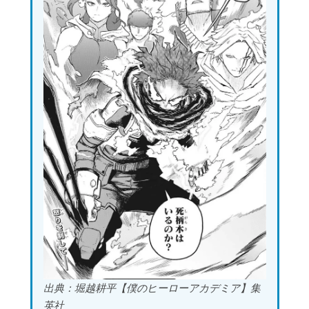
出典：堀越耕平【僕のヒーローアカデミア】集
英社