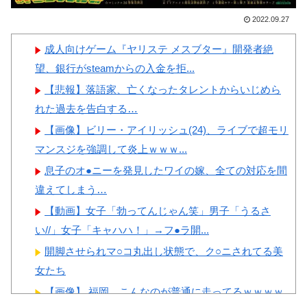
韓国人「日本の関東地方、天
【画像】顔100点、体30点の
2022.09.27
気の近況を見てみよう」「あり
女ｗｗｗ
えない」「うらやましい」
成人向けゲーム『ヤリステ メスブター』開発者絶
韓国人「日本政府が韓国産の
望、銀行がsteamからの入金を拒...
めっき鋼板に対して最大55.3%
【悲報】落語家、亡くなったタレントからいじめら
の反ダンピング関税を発表！」
Powered by livedoor 相互RSS
れた過去を告白する…
→「想像を超える高率の追加関
【画像】ビリー・アイリッシュ(24)、ライブで超モリ
税‥」
マンスジを強調して炎上ｗｗｗ...
韓国人「イジョンフ本日の全
息子のオ●ニーを発見したワイの嫁、全ての対応を間
米が呆れる守備エラーを見てく
違えてしまう…
ださい！しかもサヨナラエラー
【動画】女子「勃ってんじゃん笑」男子「うるさ
です」
い//」女子「キャハハ！」→フ●ラ開...
開脚させられマ○コ丸出し状態で、ク○ニされてる美
女たち
【画像】 福岡、こんなのが普通に走ってるｗｗｗｗ
Powered by livedoor 相互RSS