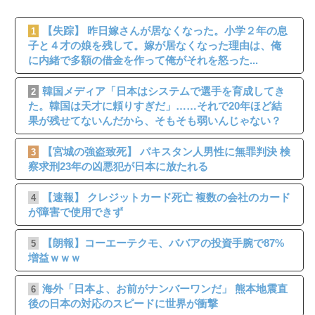
【失踪】 昨日嫁さんが居なくなった。小学２年の息
1
子と４才の娘を残して。嫁が居なくなった理由は、俺
に内緒で多額の借金を作って俺がそれを怒った...
韓国メディア「日本はシステムで選手を育成してき
2
た。韓国は天才に頼りすぎだ」……それで20年ほど結
果が残せてないんだから、そもそも弱いんじゃない？
【宮城の強盗致死】 パキスタン人男性に無罪判決 検
3
察求刑23年の凶悪犯が日本に放たれる
【速報】 クレジットカード死亡 複数の会社のカード
4
が障害で使用できず
【朗報】コーエーテクモ、ババアの投資手腕で87%
5
増益ｗｗｗ
海外「日本よ、お前がナンバーワンだ」 熊本地震直
6
後の日本の対応のスピードに世界が衝撃