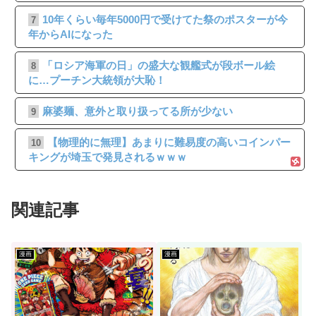
10年くらい毎年5000円で受けてた祭のポスターが今
7
年からAIになった
「ロシア海軍の日」の盛大な観艦式が段ボール絵
8
に…プーチン大統領が大恥！
麻婆麺、意外と取り扱ってる所が少ない
9
【物理的に無理】あまりに難易度の高いコインパー
10
キングが埼玉で発見されるｗｗｗ
関連記事
漫画
漫画