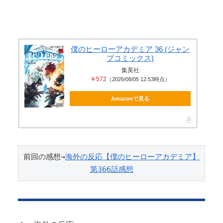
ｗｗｗｗｗｗｗｗｗｗｗｗｗｗｗｗ...
【個人撮影】 サークルの飲み会を抜け出して大人し
い後輩ちゃんと店の階段でセ●クス...
【無修正マ○コ】 10代美少女の ”初めての女性器脱毛”
僕のヒーローアカデミア 36 (ジャン
プコミックス)
動画、エ□すぎて100...
集英社
【画像】 この美人ママ、脱いだら凄い・・・
￥572
（2026/08/05 12:53時点）
Amazonで見る
Powered by livedoor 相互RSS
前回の感想→
海外の反応【僕のヒーローアカデミア】
第366話感想