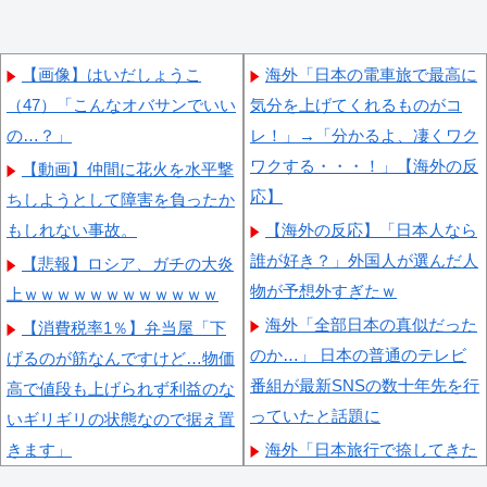
【画像】はいだしょうこ
海外「日本の電車旅で最高に
（47）「こんなオバサンでいい
気分を上げてくれるものがコ
の…？」
レ！」→「分かるよ、凄くワク
ワクする・・・！」【海外の反
【動画】仲間に花火を水平撃
応】
ちしようとして障害を負ったか
もしれない事故。
【海外の反応】「日本人なら
誰が好き？」外国人が選んだ人
【悲報】ロシア、ガチの大炎
物が予想外すぎたｗ
上ｗｗｗｗｗｗｗｗｗｗｗｗ
海外「全部日本の真似だった
【消費税率1％】弁当屋「下
のか…」 日本の普通のテレビ
げるのが筋なんですけど…物価
番組が最新SNSの数十年先を行
高で値段も上げられず利益のな
っていたと話題に
いギリギリの状態なので据え置
きます」
海外「日本旅行で捺してきた
スタンプをクッションカバーに
【京都】走行中のトラックが