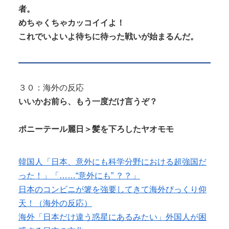
者。
めちゃくちゃカッコイイよ！
これでいよいよ待ちに待った戦いが始まるんだ。
３０：海外の反応
いいかお前ら、もう一度だけ言うぞ？
ポニーテール麗日＞髪を下ろしたヤオモモ
韓国人「日本、意外にも科学分野における超強国だ
った！」「……“意外にも” ？？」
日本のコンビニが箸を強要してきて海外びっくり仰
天！（海外の反応）
海外「日本だけ違う惑星にあるみたい」外国人が困