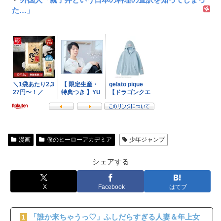
た…」
漫画
僕のヒーローアカデミア
少年ジャンプ
シェアする
X
Facebook
はてブ
「誰か来ちゃうっ♡」ふしだらすぎる人妻＆年上女
1