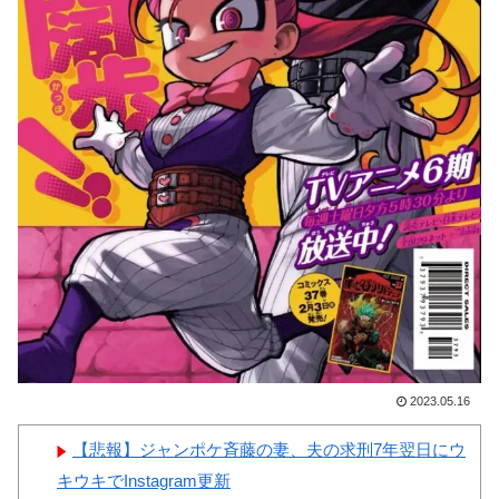
い・・・」
女ｗｗｗ
韓国人「織田信長の安土城の
復元図と建築技術の高さに韓国
人が衝撃！」→「当時の技術力
に言葉を失う‥」
Powered by livedoor 相互RSS
韓国人「日本の某全国チェー
ン店の商品写真が話題になって
いる理由がこちら…」→「羨ま
しい…（ﾌﾞﾙﾌﾞﾙ」＝韓国の反
応
韓国人「手術中に震度6強の
地震、その時の日本の医療スタ
ッフたちの姿をご覧ください」
2023.05.16
→「マジで鳥肌立った」「こう
いう姿は韓国も見習わないと」
【悲報】ジャンポケ斉藤の妻、夫の求刑7年翌日にウ
「あんな状況なら日本だけでは
キウキでInstagram更新