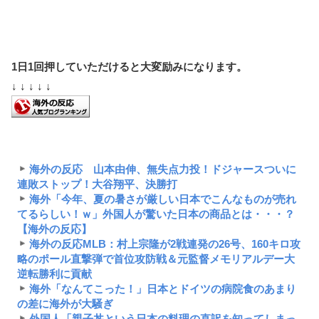
1日1回押していただけると大変励みになります。
↓ ↓ ↓ ↓ ↓
海外の反応 山本由伸、無失点力投！ドジャースついに
連敗ストップ！大谷翔平、決勝打
海外「今年、夏の暑さが厳しい日本でこんなものが売れ
てるらしい！ｗ」外国人が驚いた日本の商品とは・・・？
【海外の反応】
海外の反応MLB：村上宗隆が2戦連発の26号、160キロ攻
略のポール直撃弾で首位攻防戦＆元監督メモリアルデー大
逆転勝利に貢献
海外「なんてこった！」日本とドイツの病院食のあまり
の差に海外が大騒ぎ
外国人「親子丼という日本の料理の直訳を知ってしまっ