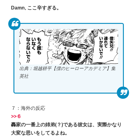
Damn, ここ辛すぎる。
出典：堀越耕平【僕のヒーローアカデミア】集
英社
７：海外の反応
>>６
轟家の一番上の姉弟(？)である彼女は、実際かなり
大変な思いをしてるよね。