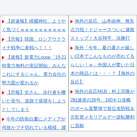
【超速報】靖國神社、ようや
海外の反応 山本由伸、無失
く気づくｗｗｗｗｗｗｗｗｗｗ
点力投！ドジャースついに連敗
ストップ！大谷翔平、決勝打
【悲報】韓国、ロシアウクラ
イナ戦争に参戦へ！！！
海外「今年、夏の暑さが厳し
い日本でこんなものが売れてる
【速報】新電力Looop「19-21
らしい！ｗ」外国人が驚いた日
時電力無料の実証開始」みんな
本の商品とは・・・？【海外の
これにするじゃん、電力会社の
反応】
勢力図が変わるか
海外の反応MLB：村上宗隆が
【悲報】女さん、歩行者を轢
2戦連発の26号、160キロ攻略
いた挙句、道路で昼寝をしよう
のポール直撃弾で首位攻防戦＆
としてしまう
元監督メモリアルデー逆転勝利
今年の防衛白書にメディアが
に貢献
何故かブチ切れている模様、躍
海外「なんてこった！」日本
起になって批判するも逆に有権