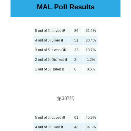
MAL Poll Results
5 out of 5: Loved it!
86
51.2%
4 out of 5: Liked it
51
30.4%
3 out of 5: It was OK
23
13.7%
2 out of 5: Disliked it
2
1.2%
1 out of 5: Hated it
6
3.6%
第387話
5 out of 5: Loved it!
61
45.9%
4 out of 5: Liked it
46
34.6%