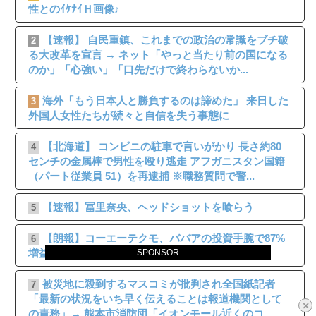
性とのｲｹﾅｲＨ画像♪
【速報】 自民重鎮、これまでの政治の常識をブチ破
2
る大改革を宣言 → ネット「やっと当たり前の国になる
のか」「心強い」「口先だけで終わらないか...
海外「もう日本人と勝負するのは諦めた」 来日した
3
外国人女性たちが続々と自信を失う事態に
【北海道】 コンビニの駐車で言いがかり 長さ約80
4
センチの金属棒で男性を殴り逃走 アフガニスタン国籍
（パート従業員 51）を再逮捕 ※職務質問で警...
【速報】冨里奈央、ヘッドショットを喰らう
5
【朗報】コーエーテクモ、ババアの投資手腕で87%
6
増益ｗｗｗ
SPONSOR
被災地に殺到するマスコミが批判され全国紙記者
7
「最新の状況をいち早く伝えることは報道機関として
×
の責務」→ 熊本市消防団「イオンモール近くのコ...