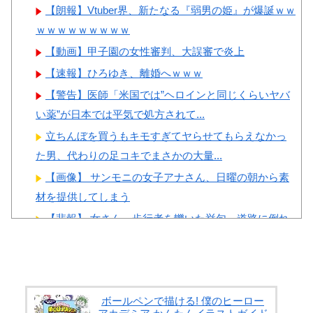
なく韓国の医療関係者も同じよ
【朗報】Vtuber界、新たなる『弱男の姫』が爆誕ｗｗ
うに行動したはずだ」【熊本地
ｗｗｗｗｗｗｗｗｗ
震】
【動画】甲子園の女性審判、大誤審で炎上
【速報】ひろゆき、離婚へｗｗｗ
【警告】医師「米国では”ヘロインと同じくらいヤバ
い薬”が日本では平気で処方されて...
Powered by livedoor 相互RSS
立ちんぼを買うもキモすぎてヤらせてもらえなかっ
た男、代わりの足コキでまさかの大量...
【画像】 サンモニの女子アナさん、日曜の朝から素
材を提供してしまう
【悲報】 女さん、歩行者を轢いた挙句、道路に倒れ
てどえらいことになってしまうw ...
長身美ボディの保育士さんが女性用風俗を勢いで初
利用…子供に絶対見せられないメスの...
井上晴美、乳首ヘア○ードや濡れ場お○ぱいがエ□過ぎ
ボールペンで描ける! 僕のヒーロー