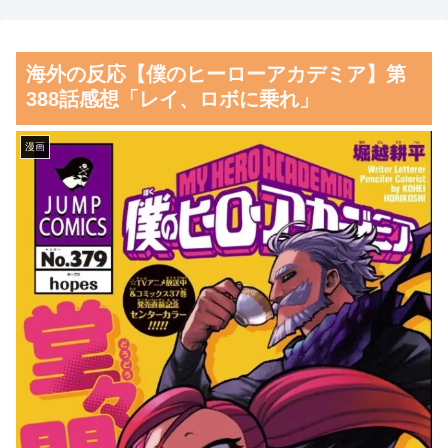
とドイツの病院食のあまりの差
者からは……
に海外が大騒ぎ
【朗報】齋藤飛鳥、前屈みで
海外の反応【僕のヒーローアカデミア】第
外国人「親子丼という日本の
完全に見えてる動画が拡散され
388話感想「レイ、ロボに乗れ」
料理の直訳を知ってしまっ
てしまう…
た…」
磁気嵐、地球由来のイオンが
漫画
韓国人「韓国人が日本のラー
主導…JAXAの衛星「あらせ」
メンについて勘違いしているこ
が観測！
とがこちら…」→「え
舌を絡ませて、唾液交換して
っ？？？？？？？？？？」＝韓
── ちゅっちゅしながらの濃厚
国の反応
エッ画像♪
韓国サッカー協会「現在は不
海外「日本よ、お前がナンバ
適切な行為は絶対にない」→韓
ーワンだ」 熊本地震直後の日
国人「一番重要なのは2002年な
本の対応のスピードに世界が衝
のにそこは言及しないんだなｗ
撃
ｗｗ」「責任逃れが本当にひど
【画像】顔100点、体30点の