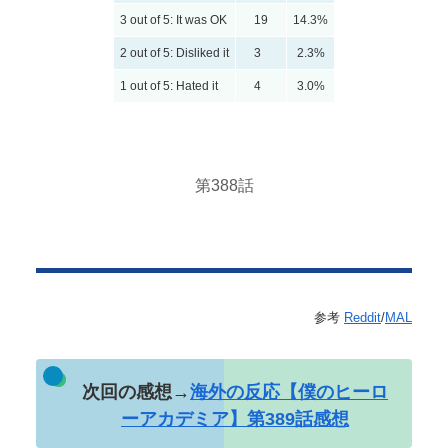
3 out of 5: It was OK
19
14.3%
2 out of 5: Disliked it
3
2.3%
1 out of 5: Hated it
4
3.0%
第388話
参考
Reddit
/
MAL
次回の感想→
海外の反応【僕のヒーロ
ーアカデミア】第389話感想