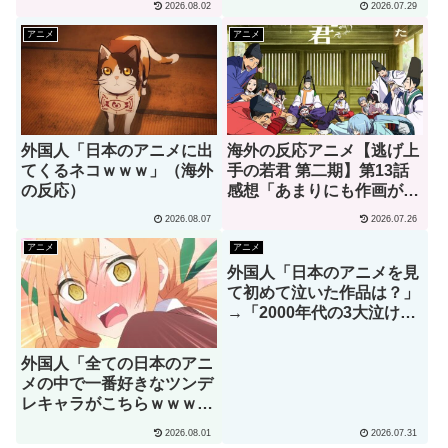
2026.08.02
2026.07.29
の反応）
アニメ
アニメ
外国人「日本のアニメに出
海外の反応アニメ【逃げ上
てくるネコｗｗｗ」（海外
手の若君 第二期】第13話
の反応）
感想「あまりにも作画が良
すぎて実写かと思っちゃっ
2026.08.07
2026.07.26
たよ」
アニメ
アニメ
外国人「日本のアニメを見
て初めて泣いた作品は？」
→「2000年代の3大泣ける
アニメ」（海外の反応）
外国人「全ての日本のアニ
メの中で一番好きなツンデ
レキャラがこちらｗｗｗ」
（海外の反応）
2026.08.01
2026.07.31