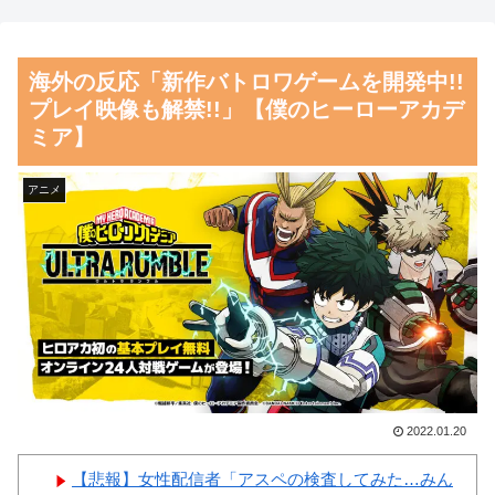
が大騒ぎ
いて良いという報道」 ネット
「高市だから叩いて良いをやっ
海外「”京都の鳥”は良いぞ」
海外の反応「新作バトロワゲームを開発中!!
てるのがお前だろ」
小規模だけどお勧めな日本の観
プレイ映像も解禁!!」【僕のヒーローアカデ
光名所／お店に対する海外の反
【朗報】齋藤飛鳥、前屈みで
ミア】
応
完全に見えてる動画が拡散され
てしまう…
韓国人「日本がここまでの観
アニメ
光大国に発展した本当の理由が
磁気嵐、地球由来のイオンが
こちら…」→「昔から日本は愛
主導…JAXAの衛星「あらせ」
されてた…（ﾌﾞﾙﾌﾞﾙ」＝韓国
が観測！
の反応
舌を絡ませて、唾液交換して
韓国人「韓国サッカー協会の
── ちゅっちゅしながらの濃厚
性接待報道、海外でも大騒ぎ
エッ画像♪
に・・・2002年W杯4強の記録
海外「日本よ、お前がナンバ
2022.01.20
取り消しの声も」→「マジで国
ーワンだ」 熊本地震直後の日
の恥だ」「2002年まで疑う価値
本の対応のスピードに世界が衝
【悲報】女性配信者「アスペの検査してみた…みん