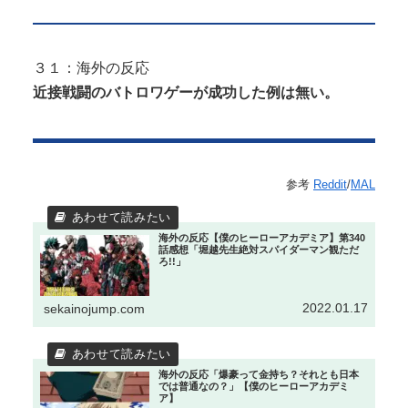
３１：海外の反応
近接戦闘のバトロワゲーが成功した例は無い。
参考
Reddit
/
MAL
海外の反応【僕のヒーローアカデミア】第340
話感想「堀越先生絶対スパイダーマン観ただ
ろ!!」
2022.01.17
sekainojump.com
海外の反応「爆豪って金持ち？それとも日本
では普通なの？」【僕のヒーローアカデミ
ア】