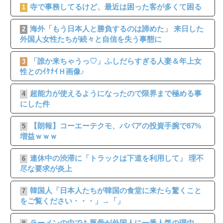
寺で事務してるけど、最近は困った客が多くて困る
1
海外「もう日本人と勝負するのは諦めた」 来日した
2
外国人女性たちが続々と自信を失う事態に
「誰か来ちゃうっ♡」ふしだらすぎる人妻＆年上女
3
性とのｲｹﾅｲＨ画像♪
超能力が使えるようになったので限界まで極める事
4
にした件
【朗報】コーエーテクモ、ババアの投資手腕で87%
5
増益ｗｗｗ
連休中の渋滞に「トラックは下道を利用して」 理不
6
尽な要求が炎上
韓国人「日本人たちが韓国の食堂に来たら驚くこと
7
をご覧ください・・・」→「」
ラーメンの中でも豚骨が外国人に一番人気の理由←