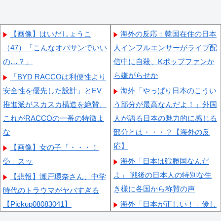
【画像】はいだしょうこ
海外の反応：韓国在住の日本
（47）「こんなオバサンでいい
人インフルエンサーがライブ配
の…？」
信中に自殺、Kポップファンか
ら嫌がらせか
「BYD RACCOは利便性より
安全性を優先した設計」とEV
海外「やっぱり日本のこうい
推進派がスカスカ構造を絶賛、
う部分が最高なんだよ！」外国
これがRACCOの一番の特徴よ
人が語る日本の魅力的に感じる
な
部分とは・・・？【海外の反
応】
【画像】女の子「・・・！
💦」スッ
海外「日本は戦勝国なんだ
よ」 戦後の日本人の特別な生
【悲報】瀬戸環奈さん、中学
き様に各国から称賛の声
時代のトラウマがヤバすぎる
【Pickup08083041】
海外「日本が正しい！」優し
い日本人に甘える外国人に海外
【速報】蓮舫「蓮舫だから叩