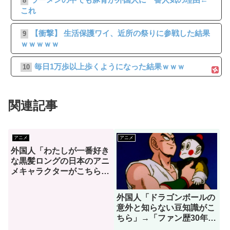
8
これ
【衝撃】 生活保護ワイ、近所の祭りに参戦した結果
9
ｗｗｗｗｗ
毎日1万歩以上歩くようになった結果ｗｗｗ
10
関連記事
アニメ
アニメ
外国人「わたしが一番好き
な黒髪ロングの日本のアニ
メキャラクターがこちら」
→「お前はわかってる」
（海外の反応）
外国人「ドラゴンボールの
意外と知らない豆知識がこ
ちら」→「ファン歴30年で
初めて知りました」（海外