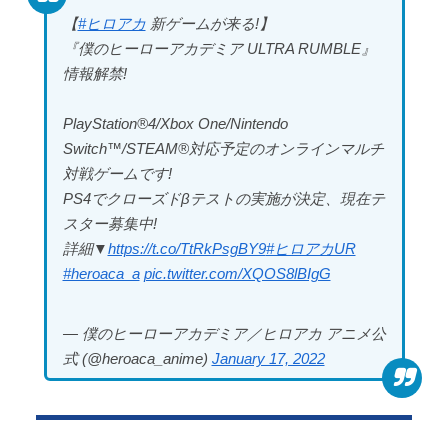
ロ 当局「接着剤でくっつけただ...
【
#ヒロアカ
新ゲームが来る!】
PTA会長「PTA参加拒否した親へ最終警告。こうなっ
『僕のヒーローアカデミア ULTRA RUMBLE』
てもいい？」
情報解禁!
Powered by livedoor 相互RSS
PlayStation®4/Xbox One/Nintendo
Switch™/STEAM®対応予定のオンラインマルチ
対戦ゲームです!
Powered by livedoor 相互RSS
PS4でクローズドβテストの実施が決定、現在テ
スター募集中!
詳細▼
https://t.co/TtRkPsgBY9
#ヒロアカUR
#heroaca_a
pic.twitter.com/XQOS8lBIgG
— 僕のヒーローアカデミア／ヒロアカ アニメ公
式 (@heroaca_anime)
January 17, 2022