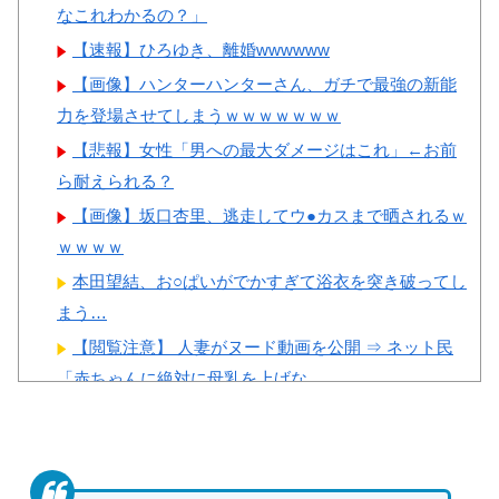
がある」「国民や国が築いた国
撃
なこれわかるの？」
格をサッカー選手が足で蹴り飛
【画像】顔100点、体30点の
【速報】ひろゆき、離婚wwwwww
ばすね」
女ｗｗｗ
【画像】ハンターハンターさん、ガチで最強の新能
韓国人「日本の柴犬くん散歩
力を登場させてしまうｗｗｗｗｗｗｗ
中の暑さに耐えられなかった結
【悲報】女性「男への最大ダメージはこれ」←お前
果」
ら耐えられる？
韓国人「最近の日本アニメ業
Powered by livedoor 相互RSS
【画像】坂口杏里、逃走してウ●カスまで晒されるｗ
界の勢力図を変えたと言われる
ｗｗｗｗ
作品がこちら…」→「こういう
本田望結、お○ぱいがでかすぎて浴衣を突き破ってし
のが面白い…（ﾌﾞﾙﾌﾞﾙ」＝韓
まう…
国の反応
【閲覧注意】 人妻がヌード動画を公開 ⇒ ネット民
韓国人「韓国サッカー協会関
「赤ちゃんに絶対に母乳を上げな...
係者が『不適切接待は慣行だっ
【画像】 美少女「女性の皆さんへ。パンツを履かず
た』と衝撃発言！日韓ワールド
にを履いてみてください」
カップ4強にも疑いの視線が向
【悲報】 中国、橋の欄干が強風一発で粉々に 鉄筋ゼ
けられる」