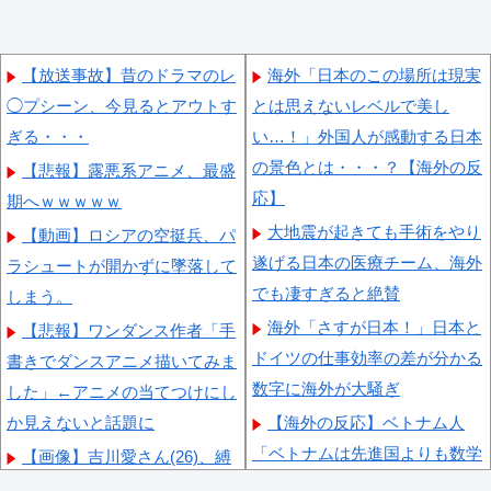
【放送事故】昔のドラマのレ
海外「日本のこの場所は現実
◯プシーン、今見るとアウトす
とは思えないレベルで美し
ぎる・・・
い…！」外国人が感動する日本
の景色とは・・・？【海外の反
【悲報】露悪系アニメ、最盛
応】
期へｗｗｗｗｗ
大地震が起きても手術をやり
【動画】ロシアの空挺兵、パ
遂げる日本の医療チーム、海外
ラシュートが開かずに墜落して
でも凄すぎると絶賛
しまう。
海外「さすが日本！」日本と
【悲報】ワンダンス作者「手
ドイツの仕事効率の差が分かる
書きでダンスアニメ描いてみま
数字に海外が大騒ぎ
した」←アニメの当てつけにし
か見えないと話題に
【海外の反応】ベトナム人
「ベトナムは先進国よりも数学
【画像】吉川愛さん(26)、縛
に秀でているのになぜ後進国な
られてムチムチお乳が強調され