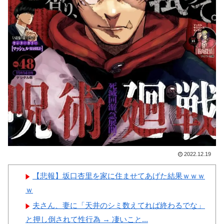
戦で、何回も映っていたこの女
女ｗｗｗ
性は一体誰？」 中国人「なん
という上品さ」「どう見ても一
般人ではない」
韓国人「“韓国サッカー”性接
Powered by livedoor 相互RSS
待の試合結果をご覧ください」
→「マッサージ効果は間違いな
いねｗ」「これが本当のベッド
サッカーだ」
韓国人「日本人審判も多数含
まれていたサッカー協会の衝撃
2022.12.19
的な接待リストに衝撃の声！」
→「日本人審判の名前が次々と
【悲報】坂口杏里を家に住ませてあげた結果ｗｗｗ
明るみに‥」
ｗ
夫さん、妻に「天井のシミ数えてれば終わるでな」
と押し倒されて性行為 → 凄いこと...