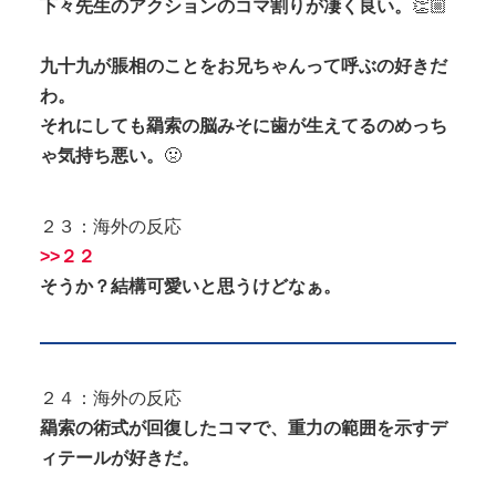
下々先生のアクションのコマ割りが凄く良い。
👏🏼
九十九が脹相のことをお兄ちゃんって呼ぶの好きだ
わ。
それにしても羂索の脳みそに歯が生えてるのめっち
ゃ気持ち悪い。
🤢
２３：海外の反応
>>２２
そうか？結構可愛いと思うけどなぁ。
２４：海外の反応
羂索の術式が回復したコマで、重力の範囲を示すデ
ィテールが好きだ。