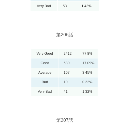
Very Bad
53
1.43%
第206話
Very Good
2412
77.8%
Good
530
17.09%
Average
107
3.45%
Bad
10
0.32%
Very Bad
41
1.32%
第207話