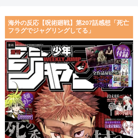
んだ？」
てしまう
海外10代「日本を好意的に見
【朗報】齋藤飛鳥、前屈みで
海外の反応【呪術廻戦】第207話感想「死亡
ている？それとも否定的に見て
完全に見えてる動画が拡散され
フラグでジャグリングしてる」
いる？投票結果がこちら」
てしまう…
韓国人「フランスの有力紙も
磁気嵐、地球由来のイオンが
漫画
大韓サッカー協会前代未聞の不
主導…JAXAの衛星「あらせ」
祥事を詳細に報道！」→「国際
が観測！
的スキャンダルに発展してしま
舌を絡ませて、唾液交換して
う‥」
── ちゅっちゅしながらの濃厚
韓国人「我が国がクウェート
エッ画像♪
戦で行った審判買収が本当に深
海外「日本よ、お前がナンバ
刻である理由がこちら…」
ーワンだ」 熊本地震直後の日
→「これはダメなやつ…（ﾌﾞﾙ
本の対応のスピードに世界が衝
ﾌﾞﾙ」＝韓国の反応
撃
中国人「サッカーW杯の日本
【画像】顔100点、体30点の