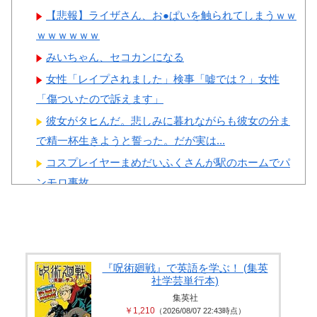
【悲報】ライザさん、お●ぱいを触られてしまうｗｗ
Powered by livedoor 相互RSS
ｗｗｗｗｗｗ
みいちゃん、セコカンになる
女性「レイプされました」検事「嘘では？」女性
「傷ついたので訴えます」
彼女がタヒんだ。悲しみに暮れながらも彼女の分ま
で精一杯生きようと誓った。だが実は...
コスプレイヤーまめだいふくさんが駅のホームでパ
ンモロ事故
生配信中に猫に乳首ポロリさせられた10代美少女の
アーカイブ、500万再生越えｗｗ...
【画像】 誰とエ●チしたいか見解が別れる六人衆
【画像】 イケおじ(54)、JK10人とハメ撮り770本撮っ
『呪術廻戦』で英語を学ぶ！ (集英
社学芸単行本)
て逮捕ｗｗｗｗｗｗｗ
集英社
￥1,210
（2026/08/07 22:43時点）