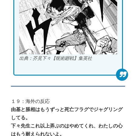
出典：芥見下々【呪術廻戦】集英社
１９：海外の反応
由基と脹相はもうずっと死亡フラグでジャグリング
してる。
下々先生これ以上弄ぶのはやめてくれ、わたしの心
はもう耐えられないよ。