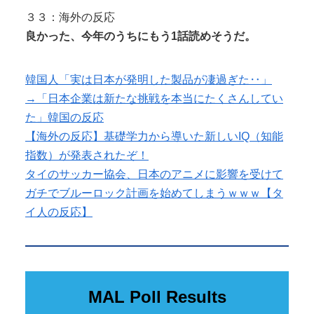
３３：海外の反応
良かった、今年のうちにもう1話読めそうだ。
韓国人「実は日本が発明した製品が凄過ぎた‥」
→「日本企業は新たな挑戦を本当にたくさんしてい
た」韓国の反応
【海外の反応】基礎学力から導いた新しいIQ（知能
指数）が発表されたぞ！
タイのサッカー協会、日本のアニメに影響を受けて
ガチでブルーロック計画を始めてしまうｗｗｗ【タ
イ人の反応】
MAL Poll Results