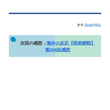
参考
Reddit
/
MAL
次回の感想→
海外の反応【呪術廻戦】
第208話感想