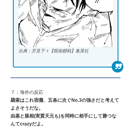
出典：芥見下々【呪術廻戦】集英社
７：海外の反応
羂索はこれ宿儺、五条に次ぐNo.3の強さだと考えて
よさそうだな。
由基と脹相(実質天元も)を同時に相手にして勝つな
んてcrazyだよ。