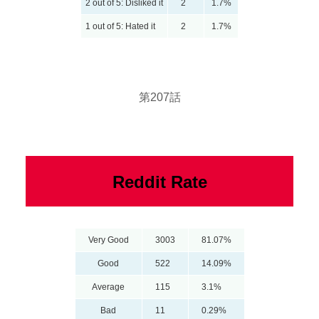
2 out of 5: Disliked it
2
1.7%
1 out of 5: Hated it
2
1.7%
第207話
Reddit Rate
Very Good
3003
81.07%
Good
522
14.09%
Average
115
3.1%
Bad
11
0.29%