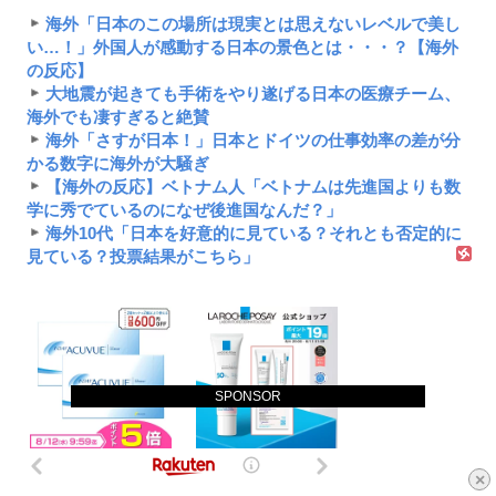
海外「日本のこの場所は現実とは思えないレベルで美し
い…！」外国人が感動する日本の景色とは・・・？【海外
の反応】
大地震が起きても手術をやり遂げる日本の医療チーム、
海外でも凄すぎると絶賛
海外「さすが日本！」日本とドイツの仕事効率の差が分
かる数字に海外が大騒ぎ
【海外の反応】ベトナム人「ベトナムは先進国よりも数
学に秀でているのになぜ後進国なんだ？」
海外10代「日本を好意的に見ている？それとも否定的に
見ている？投票結果がこちら」
SPONSOR
×