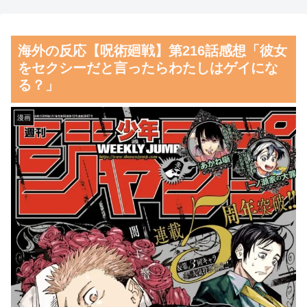
してみた！」一風変わった日本
ビルに衝突…運転手の男性が意
旅行の記念品のアイディアに対
識不明の重体 宇治市
海外の反応【呪術廻戦】第216話感想「彼女
する海外の反応
【朗報】齋藤飛鳥、前屈みで
をセクシーだと言ったらわたしはゲイにな
日本人「世界のみんなは普段
完全に見えてる動画が拡散され
る？」
からタコを食べてるの？」
てしまう…
韓国人「日本で創業100年を
磁気嵐、地球由来のイオンが
漫画
迎えたパンケーキ屋のクオリテ
主導…JAXAの衛星「あらせ」
ィをご覧ください…」→「日本
が観測！
人が好きそう…（ﾌﾞﾙﾌﾞﾙ」＝
舌を絡ませて、唾液交換して
韓国の反応
── ちゅっちゅしながらの濃厚
韓国人「本日チームをサヨナ
エッ画像♪
ラ負けさせたイ・ジョンフの守
海外「日本よ、お前がナンバ
備、ガチでヤバ過ぎる…」
ーワンだ」 熊本地震直後の日
→「のび太レベルの守備ｗｗ」
本の対応のスピードに世界が衝
＝韓国の反応
撃