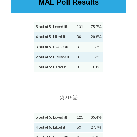
MAL Poll Results
5 out of 5: Loved it!
131
75.7%
4 out of 5: Liked it
36
20.8%
3 out of 5: It was OK
3
1.7%
2 out of 5: Disliked it
3
1.7%
1 out of 5: Hated it
0
0.0%
第215話
5 out of 5: Loved it!
125
65.4%
4 out of 5: Liked it
53
27.7%