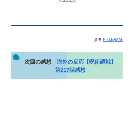
第216話
参考
Reddit
/
MAL
次回の感想→
海外の反応【呪術廻戦】
第217話感想