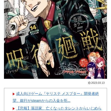
韓国人「日本の関東地方、天
【画像】顔100点、体30点の
気の近況を見てみよう」「あり
女ｗｗｗ
えない」「うらやましい」
韓国人「日本政府が韓国産の
めっき鋼板に対して最大55.3%
の反ダンピング関税を発表！」
Powered by livedoor 相互RSS
→「想像を超える高率の追加関
税‥」
韓国人「イジョンフ本日の全
米が呆れる守備エラーを見てく
ださい！しかもサヨナラエラー
です」
2023.03.13
成人向けゲーム『ヤリステ メスブター』開発者絶
望、銀行がsteamからの入金を拒...
Powered by livedoor 相互RSS
【悲報】落語家、亡くなったタレントからいじめら