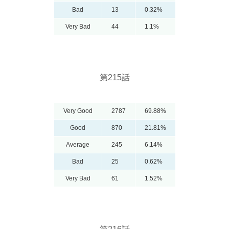
Bad
13
0.32%
Very Bad
44
1.1%
第215話
Very Good
2787
69.88%
Good
870
21.81%
Average
245
6.14%
Bad
25
0.62%
Very Bad
61
1.52%