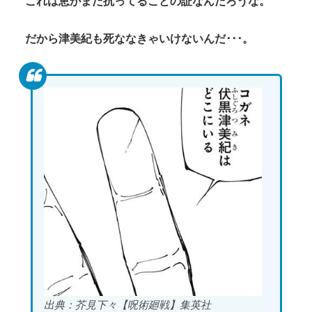
これは恵がまだ抗ってることの証なんだろうな。
だから津美紀も死ななきゃいけないんだ･･･。
出典：芥見下々【呪術廻戦】集英社