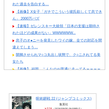
れた過去を告白する…
【画像】X女子「ガチでこういう彼氏欲しくて息でき
ん」 2000万バズ
【速報】ゼレンスキー大統領「日本の支援は期待さ
れたほどの成果がない」WWWWWW...
息子のオ●ニーを発見したワイの嫁、全ての対応を間
違えてしまう…
開脚させられマ○コ丸出し状態で、ク○ニされてる美
女たち
【画像】 福岡、こんなのが普通に走ってるｗｗｗｗ
ｗｗｗｗｗｗｗｗｗｗｗｗｗｗｗｗ...
【個人撮影】 サークルの飲み会を抜け出して大人し
い後輩ちゃんと店の階段でセ●クス...
【無修正マ○コ】 10代美少女の ”初めての女性器脱毛”
呪術廻戦 22 (ジャンプコミックス)
動画、エ□すぎて100...
集英社
￥528
（2026/08/05 09:58時点）