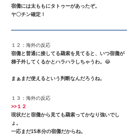
宿儺には太ももにタトゥーがあったぞ。
ヤ〇チン確定！
１２：海外の反応
宿儺と普通に接してる羂索を見てると、いつ宿儺が
梯子外してくるかとハラハラしちゃうわ。
😂
まぁまだ使えるという判断なんだろうね。
１３：海外の反応
>>１２
現状だと宿儺から見ても羂索ってかなり強いでし
ょ。
一応まだ15本分の宿儺だからね。