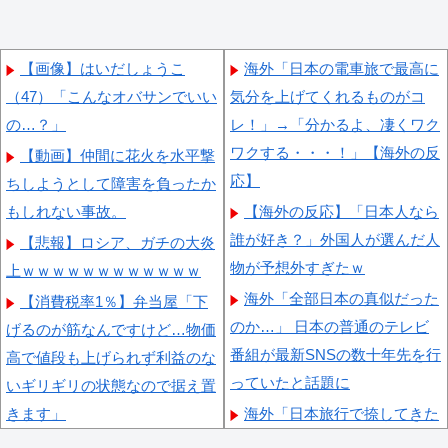
【画像】はいだしょうこ
海外「日本の電車旅で最高に
（47）「こんなオバサンでいい
気分を上げてくれるものがコ
の…？」
レ！」→「分かるよ、凄くワク
ワクする・・・！」【海外の反
【動画】仲間に花火を水平撃
応】
ちしようとして障害を負ったか
もしれない事故。
【海外の反応】「日本人なら
誰が好き？」外国人が選んだ人
【悲報】ロシア、ガチの大炎
物が予想外すぎたｗ
上ｗｗｗｗｗｗｗｗｗｗｗｗ
海外「全部日本の真似だった
【消費税率1％】弁当屋「下
のか…」 日本の普通のテレビ
げるのが筋なんですけど…物価
番組が最新SNSの数十年先を行
高で値段も上げられず利益のな
っていたと話題に
いギリギリの状態なので据え置
きます」
海外「日本旅行で捺してきた
スタンプをクッションカバーに
【京都】走行中のトラックが