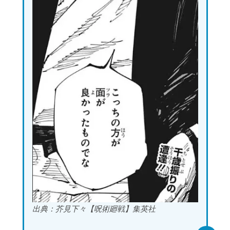
出典：芥見下々【呪術廻戦】集英社