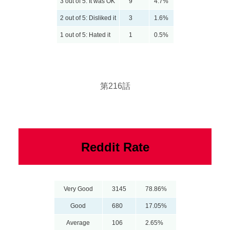
3 out of 5: It was OK
9
4.7%
2 out of 5: Disliked it
3
1.6%
1 out of 5: Hated it
1
0.5%
第216話
Reddit Rate
Very Good
3145
78.86%
Good
680
17.05%
Average
106
2.65%