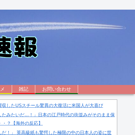
ニメ
雑記
お問い合わせ
買収したUSスチール驚異の大復活に米国人が大喜び
したみたいだ…！」日本の江戸時代の街並みがそのまま保
・・？【海外の反応】
んだ！」 英高級紙も驚愕した極限の中の日本人の姿に世