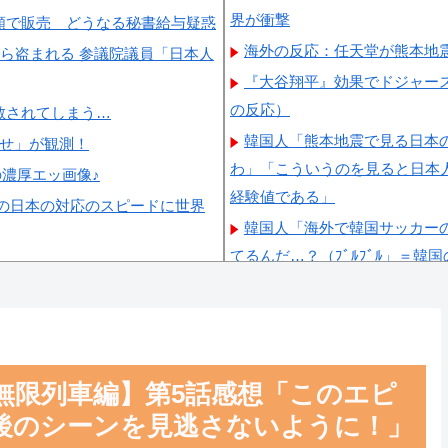
界が衝撃
額で販売 どうなる秘書給与疑惑
海外の反応：任天堂が熊本地
から盗まれる 参議院議員「日本人
『大谷翔平』効果でドジャー
の反応）
散されてしまう…
韓国人「熊本地震で見る日本
らせ」が観測！
わ」「こういうのを見ると日本
の濃厚エッ画像♪
経験値である」
の日本の対応のスピードに世界
韓国人「海外で韓国サッカーの
てるんだ…？（ﾌﾞﾙﾌﾞﾙ」＝韓
韓国人「この夏、韓国人が東
くちゃ羨ましい…（ﾌﾞﾙﾌﾞﾙ」
韓国人「韓国に10年間の出
除を要求するFIFA公式制裁を
無限列車編】第5話感想「このエピ
韓国人「韓国人の日本への好
後のシーンを見逃さないように！」