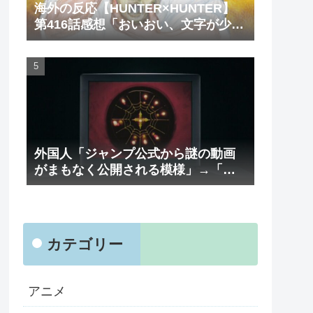
海外の反応【HUNTER×HUNTER】
第416話感想「おいおい、文字が少な
くてスッキリ読めるぞ！！」
外国人「ジャンプ公式から謎の動画
がまもなく公開される模様」→「ま
さか本当にくるのか？！」（海外の
反応）
カテゴリー
アニメ