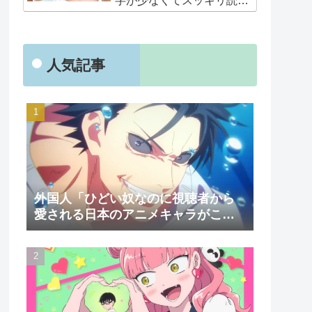
字が少なくてスッキリ読め
るぞ！！」
人気記事
外国人「ひどい奴なのに視聴者から
愛される日本のアニメキャラがこち
ら」（海外の反応）