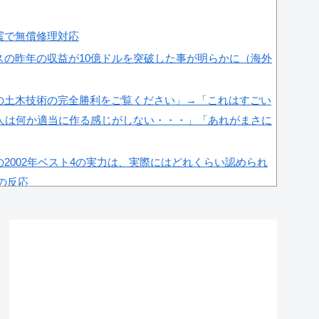
震で無償修理対応
スの昨年の収益が10億ドルを突破した事が明らかに（海外
の土木技術の完全勝利をご覧ください」→「これはすごい
人は何か適当に作る感じがしない・・・」「あれがまさに
2002年ベスト4の実力は、実際にはどれくらい認められ
国の反応
京へ行くしかない理由がこちら…」→「快適そうでめちゃ
＝韓国の反応
場権剥奪や過去ワールドカップ、オリンピック予選の記録削
海外メディアが報道！」
感度が最高記録を達成した理由」