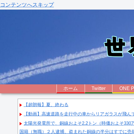
コンテンツへスキップ
ホーム
Twitter
ONE P
【超朗報】夏、終わる
【動画】高速道路を走行中の車からリアガラスが飛んでく
太陽光発電所で、銅線およそ2.2トン（時価およそ33
国籍（無職）２人逮捕、盗まれた銅線の半分はすでに売却 