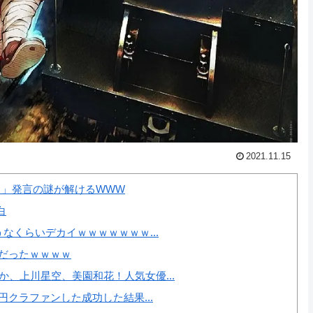
2021.11.15
力」発言の謎が解けるWWW
白
なくらいデカイｗｗｗｗｗｗｗ...
だったｗｗｗｗ
、上川星空、美園和花！人気女優...
円クラファンした成功した結果...