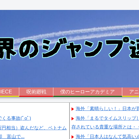
IECE
呪術廻戦
僕のヒーローアカデミア
ア
海外「素晴らしい！」日本が
る事故(ﾟoﾟ)
海外「まるでタイムスリップ
存されている貴重な場所とは・
0万円相当）盗んだなど、ベトナム
富山で...
海外「日本人はなんて気高い