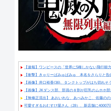
【速報】ワンピースの「世界に5種しかない飛行能
【衝撃】きゃりーぱみゅぱみゅ 本名をさらりと告
【画像】井口裕香(36)、タンクトップがはち切れそう
【画像】JKダンス部、部員の８割が巨乳のムホホ部
【無修正流出】 あおいれな、あべみかこ、佐藤ののか
可愛すぎるおむすび屋さん（28）、新店舗に4000万