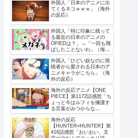
外国人「日本のアニメに出
てくるネコｗｗｗ」（海外
の反応）
外国人「特に印象に残って
る最近の日本のアニメの
OP/EDは？」→「一回も飛
ばしたことないわ」（海外
の反応）
外国人「ひどい奴なのに視
聴者から愛される日本のア
ニメキャラがこちら」（海
外の反応）
海外の反応アニメ【ONE
PIECE】第1172話感想「ち
ょっと今はルフィを擁護す
る言葉がみつからな
い･･･」
海外の反応
【HUNTER×HUNTER】第
416話感想「おいおい、文