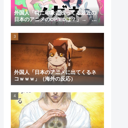
外国人「特に印象に残ってる最近の
日本のアニメのOP/EDは？」→「一
回も飛ばしたことないわ」（海外の
反応）
外国人「日本のアニメに出てくるネ
コｗｗｗ」（海外の反応）