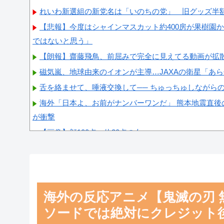
れいわ新選組の新党名は「いのちの党」 旧グッズ半
【悲報】今度はシャインマスカット約400房が果樹園
ではないと思う」
【朗報】齋藤飛鳥、前屈みで完全に見えてる動画が拡
磁気嵐、地球由来のイオンが主導…JAXAの衛星「あ
舌を絡ませて、唾液交換して── ちゅっちゅしながら
海外「日本よ、お前がナンバーワンだ」 熊本地震直後
が衝撃
【画像】顔100点、体30点の女ｗｗｗ
Powered by livedoor 相互RSS
海外の反応アニメ【鬼滅の刃 
ソードでは絶対にクレジット