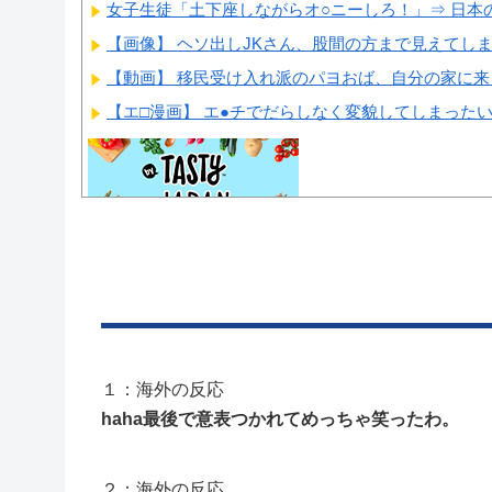
女子生徒「土下座しながらオ○ニーしろ！」⇒ 日本の
【画像】 ヘソ出しJKさん、股間の方まで見えてし
【動画】 移民受け入れ派のパヨおば、自分の家に来ら
【エ□漫画】 エ●チでだらしなく変貌してしまったい
Powered by livedoor 相互RSS
１：海外の反応
haha最後で意表つかれてめっちゃ笑ったわ。
２：海外の反応