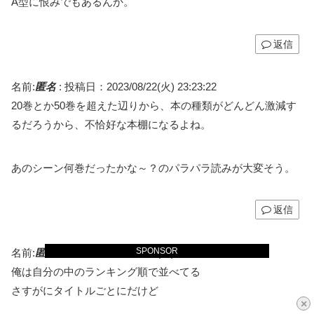
A型に恨みでもあるんか。
返信
名前:
匿名
:
投稿日：2023/08/22(火) 23:23:22
20巻とか50巻を超えた辺りから、本の種類がどんどん激減す
るだろうから、不恰好な本棚になるよね。
あのシーン何巻だったかな～？のパラパラ読みが大変そう。
返信
SPONSOR
名前:
匿名
:
投稿日：2023/08/22(火) 23:45:19
俺は自分の中のランキング順で並べてる
さすがにタイトルごとにだけど
×