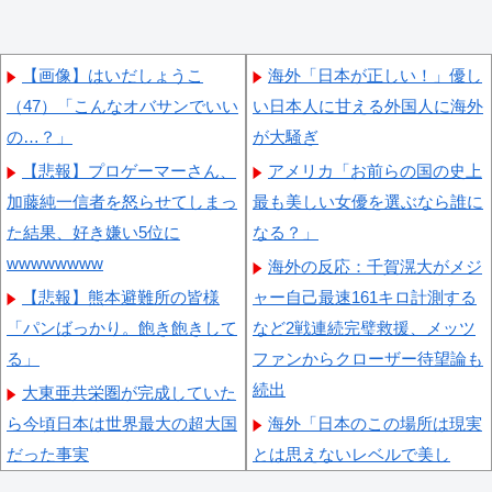
【画像】はいだしょうこ
海外「日本が正しい！」優し
（47）「こんなオバサンでいい
い日本人に甘える外国人に海外
の…？」
が大騒ぎ
【悲報】プロゲーマーさん、
アメリカ「お前らの国の史上
加藤純一信者を怒らせてしまっ
最も美しい女優を選ぶなら誰に
た結果、好き嫌い5位に
なる？」
wwwwwwww
海外の反応：千賀滉大がメジ
【悲報】熊本避難所の皆様
ャー自己最速161キロ計測する
「パンばっかり。飽き飽きして
など2戦連続完璧救援、メッツ
る」
ファンからクローザー待望論も
続出
大東亜共栄圏が完成していた
ら今頃日本は世界最大の超大国
海外「日本のこの場所は現実
だった事実
とは思えないレベルで美し
い…！」外国人が感動する日本
「私は入りません、 事故起