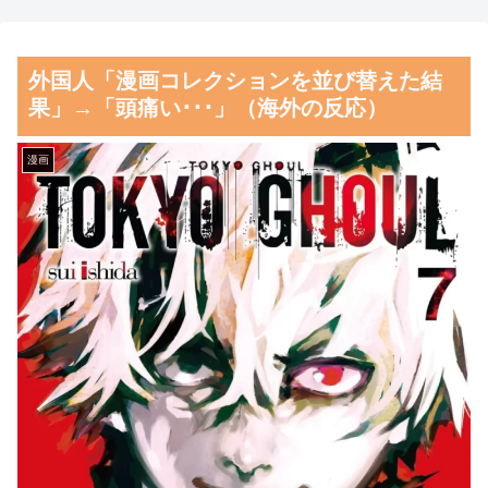
の景色とは・・・？【海外の反
こさなきゃいい」と保険加入を
応】
勧められた推し活民が反発、保
外国人「漫画コレクションを並び替えた結
険代が勿体無いし事故起こした
女性：“熊本で被災された人
果」→「頭痛い･･･」（海外の反応）
として……
たちへ300万円寄付しました”
Twitter民：“汚い金やけどあり
【朗報】齋藤飛鳥、前屈みで
漫画
がとう” 【海外の反応】
完全に見えてる動画が拡散され
てしまう…
韓国人「日本がここまでの観
光大国に発展した本当の理由が
磁気嵐、地球由来のイオンが
こちら…」→「昔から日本は愛
主導…JAXAの衛星「あらせ」
されてた…（ﾌﾞﾙﾌﾞﾙ」＝韓国
が観測！
の反応
舌を絡ませて、唾液交換して
韓国人「韓国サッカー協会の
── ちゅっちゅしながらの濃厚
性接待報道、海外でも大騒ぎ
エッ画像♪
に・・・2002年W杯4強の記録
海外「日本よ、お前がナンバ
取り消しの声も」→「マジで国
ーワンだ」 熊本地震直後の日