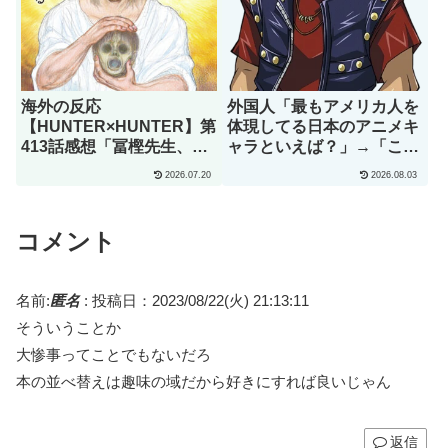
海外の反応
外国人「最もアメリカ人を
【HUNTER×HUNTER】第
体現してる日本のアニメキ
413話感想「冨樫先生、あ
ャラといえば？」→「これ
なたこそが本物の天才で
以上アメリカらしいキャラ
2026.07.20
2026.08.03
す」
なんて存在しない！」（海
外の反応）
コメント
名前:
匿名
:
投稿日：2023/08/22(火) 21:13:11
そういうことか
大惨事ってことでもないだろ
本の並べ替えは趣味の域だから好きにすれば良いじゃん
返信