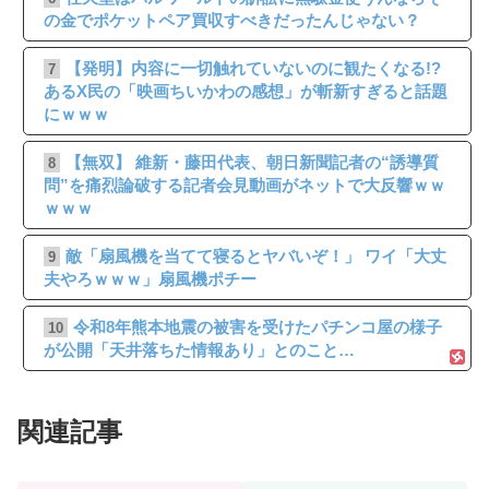
の金でポケットペア買収すべきだったんじゃない？
【発明】内容に一切触れていないのに観たくなる!?
7
あるX民の「映画ちいかわの感想」が斬新すぎると話題
にｗｗｗ
【無双】 維新・藤田代表、朝日新聞記者の“誘導質
8
問”を痛烈論破する記者会見動画がネットで大反響ｗｗ
ｗｗｗ
敵「扇風機を当てて寝るとヤバいぞ！」 ワイ「大丈
9
夫やろｗｗｗ」扇風機ポチー
令和8年熊本地震の被害を受けたパチンコ屋の様子
10
が公開「天井落ちた情報あり」とのこと…
関連記事