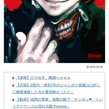
の恥だ」「2002年まで疑う価値
本の対応のスピードに世界が衝
がある」「国民や国が築いた国
撃
格をサッカー選手が足で蹴り飛
【画像】顔100点、体30点の
ばすね」
女ｗｗｗ
韓国人「日本の柴犬くん散歩
中の暑さに耐えられなかった結
果」
韓国人「最近の日本アニメ業
Powered by livedoor 相互RSS
界の勢力図を変えたと言われる
作品がこちら…」→「こういう
2023.08.22
のが面白い…（ﾌﾞﾙﾌﾞﾙ」＝韓
国の反応
【速報】ひろゆき、離婚へｗｗｗ
韓国人「韓国サッカー協会関
【悲報】Z世代「求刑7年のジャンポケ斎藤は口封じ
係者が『不適切接待は慣行だっ
に被害者殺した方が量刑軽かっただ...
た』と衝撃発言！日韓ワールド
【動画】福岡の電車、複数の駅で「チンポッ❤」とい
カップ4強にも疑いの視線が向
うアナウンスが流れ大騒ぎwwww...