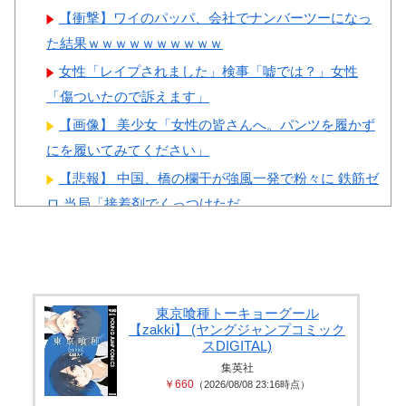
けられる」
【衝撃】ワイのパッパ、会社でナンバーツーになっ
た結果ｗｗｗｗｗｗｗｗｗｗ
女性「レイプされました」検事「嘘では？」女性
「傷ついたので訴えます」
Powered by livedoor 相互RSS
【画像】 美少女「女性の皆さんへ。パンツを履かず
にを履いてみてください」
【悲報】 中国、橋の欄干が強風一発で粉々に 鉄筋ゼ
ロ 当局「接着剤でくっつけただ...
PTA会長「PTA参加拒否した親へ最終警告。こうなっ
てもいい？」
外国人「日本人女のイキ方、何これヤバい…」⇒ 中
出しされ痙攣する姿が海外で話題に
東京喰種トーキョーグール
【zakki】 (ヤングジャンプコミック
左翼市民団体、広島では通用せず「人殺しの汚い足
スDIGITAL)
で広島の土を踏むな！」→広島県民「...
集英社
￥660
（2026/08/08 23:16時点）