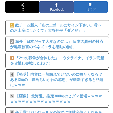
X
Facebook
はてブ
敵チーム新人「あの...ボールにサイン下さい。母へ
1
のお土産にしたくて」大谷翔平「ダメだ」→
海外「日本だって大変なのに…」 日本の異例の対応
2
が地震被害のベネズエラを感動の渦に
「2つの戦争が合体した」…ウクライナ、イラン商船
3
を攻撃し参戦したわけ！
【発明】内容に一切触れていないのに観たくなる!?
4
あるX民の「映画ちいかわの感想」が斬新すぎると話題
にｗｗｗ
【画像】 北海道、推定300kgのヒグマ登場ｗｗｗｗ
5
ｗｗｗｗｗｗｗｗｗｗｗｗｗｗｗｗ
任天堂はパルワールドの訴訟に無駄金使うんならそ
6