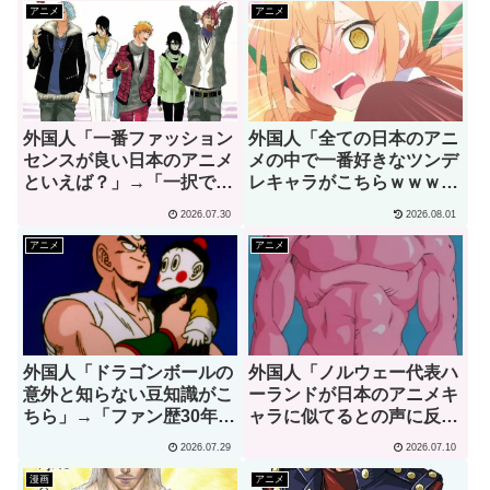
アニメ
アニメ
外国人「一番ファッション
外国人「全ての日本のアニ
センスが良い日本のアニメ
メの中で一番好きなツンデ
といえば？」→「一択でし
レキャラがこちらｗｗｗ」
ょ」（海外の反応）
（海外の反応）
2026.07.30
2026.08.01
アニメ
アニメ
外国人「ドラゴンボールの
外国人「ノルウェー代表ハ
意外と知らない豆知識がこ
ーランドが日本のアニメキ
ちら」→「ファン歴30年で
ャラに似てるとの声に反応
初めて知りました」（海外
ｗｗｗ」→「彼は本当に面
2026.07.29
2026.07.10
の反応）
白い」（海外の反応）
漫画
アニメ