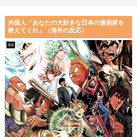
米上院が対ロ制裁法案を可
しい…」米国に対する日本政府
決、ロシア産原油・天然ガス輸
の懸念表明に海外ネチズンが大
外国人「あなたの大好きな日本の漫画家を
入上位国に最大100％関税…日
騒ぎ！【海外の反応】
教えてくれ」（海外の反応）
本は除外の可能性！
韓国人「日本の某ゲームが米
【朗報】齋藤飛鳥、前屈みで
国進出した当時、アメリカ国内
漫画
完全に見えてる動画が拡散され
で巻き起こった熱狂的ブームの
てしまう…
様子がこちら…」＝韓国の反応
磁気嵐、地球由来のイオンが
韓国人「韓国人が『日本の地
主導…JAXAの衛星「あらせ」
下鉄は複雑すぎる』と感じる驚
が観測！
きの理由がこちらです‥」
→「あまりの難易度の高さに冷
舌を絡ませて、唾液交換して
や汗をかいた‥」
── ちゅっちゅしながらの濃厚
エッ画像♪
韓国人「とある日本人が極限
まで趣味を極めまくった結果、
海外「日本よ、お前がナンバ
つい生み出してしまったものが
ーワンだ」 熊本地震直後の日