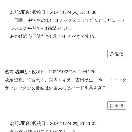
名前:
匿名
:
投稿日：2024/10/24(木) 23:16:36
ご同輩。中学生の頃にコミックスコラで読んだラザロ・フ
ランコの午前4時は衝撃でした。
あの体験を子供たちに味わせるべきですね。
返信
名前:
名無し
:
投稿日：2024/10/24(木) 19:44:30
萩尾望都、竹宮恵子、美内すずえ、吉田秋生、etc. ・・・ク
ラッシック少女漫画は外国人にはハードル高すぎ？
返信
名前:
匿名
:
投稿日：2024/10/24(木) 21:11:01
そもそも知られてないんでしょ？