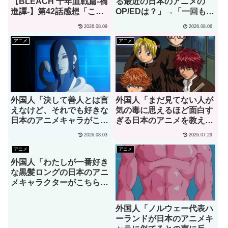
【BLEACH 千年血戦篇-禍
る最近の日本のアニメの
進譚-】第42話感想「この
OP/EDは？」→「一回も飛
言葉を聞ける日がくると
ばしたことないわ」（海外
2026.08.09
2026.08.06
は･･･夢みたいだ」
の反応）
アニメ
アニメ
外国人「決して善人とは言
外国人「まだ見てない人が
えなけど、それでも好きな
気の毒に思えるほど面白す
日本のアニメキャラがこち
ぎる日本のアニメを教え
ら」→「願いを叶えてくれ
て」→「究極の夏アニメで
2026.08.03
2026.07.29
るし、魔法の力もくれ
あるコレ」（海外の反応）
る！」（海外の反応）
アニメ
アニメ
外国人「わたしが一番好き
な黒髪ロングの日本のアニ
メキャラクターがこちら」
→「お前はわかってる」
（海外の反応）
外国人「ノルウェー代表ハ
ーランドが日本のアニメキ