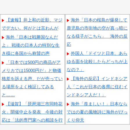
【速報】井上和の近影、マジ
海外「日本の桜島が爆発して
でデカい。何がとは言わんが
鹿児島の市街地の空が真っ暗に
なる様子がこちら」 海外の反
海外「日本は戦勝国なんだ
応
よ」 戦後の日本人の特別な生
き様に各国から称賛の声
外国人「ドイツと日本、あら
ゆる面を比較したらどっちが上
「日本では500円の商品がア
なの？」
メリカでは15000円だ」と物価
格差を訴える声、だが売ってい
【海外の反応】インドネシア
る場所をよく検証してみる
人「これが日本の各県に住むイ
と……
ンドネシア人だ！」
【滋賀】「琵琶湖三市同時花
海外「羨ましい！」日本なら
火」開催中止を発表 今後の対
ではの夏の風物詩に海外がびっ
応は「法的専門家への相談を行
くり仰天
いながら」3市が関与否定
海外「これは日本の主張が正