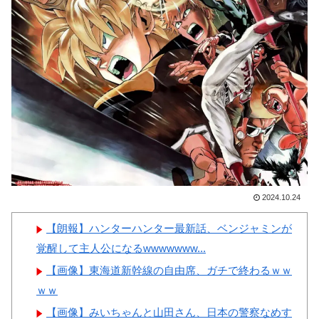
こちら…（ﾌﾞﾙﾌﾞﾙ」＝韓国の
本の対応のスピードに世界が衝
反応
撃
韓国人「意外に日本人が不思
【画像】顔100点、体30点の
議に思い知らなかった事」
女ｗｗｗ
韓国人「日本の村上宗隆 vs
韓国のイ・ジョンフ」→「」
【MLB】
Powered by livedoor 相互RSS
2024.10.24
Powered by livedoor 相互RSS
【朗報】ハンターハンター最新話、ベンジャミンが
覚醒して主人公になるwwwwwww...
【画像】東海道新幹線の自由席、ガチで終わるｗｗ
ｗｗ
【画像】みいちゃんと山田さん、日本の警察なめす