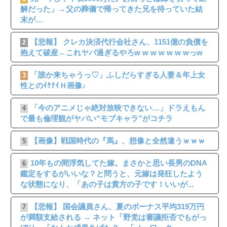
解だった」→父の葬儀で帰ってきた兄を待っていた結
末が…
【悲報】 クレカ決済代行会社さん、1151億の負債を
2
抱えて破産←これヤバ過ぎるやろw w w w w w wっw
「誰か来ちゃうっ♡」ふしだらすぎる人妻＆年上女
3
性とのｲｹﾅｲＨ画像♪
「今のアニメじゃ絶対放映できない…」ドラえもん
4
で最も倫理観がヤバい“モブキャラ”がコチラ
【画像】戦国時代の『馬』、想像と全然違うｗｗｗ
5
10年もの間浮気してた嫁。まさかと思い長男のDNA
6
鑑定をするがいいな？と問うと、元嫁は発狂したよう
な状態になり、「あの子は貴方の子です！いいが...
【悲報】 国会議員さん、夏のボーナス平均319万円
7
が満額支給される → ネット「野党は審議拒否でもがっ