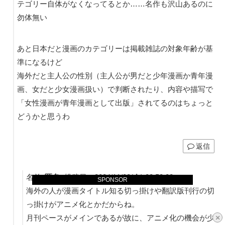
テゴリー自体がなくなってるとか……名作も沢山あるのに
勿体無い
あと日本だと漫画のカテゴリーは掲載雑誌の対象年齢が基
準になるけど
海外だと主人公の性別（主人公が男だと少年漫画か青年漫
画、女だと少女漫画扱い）で判断されたり、内容や描写で
「女性漫画が青年漫画として出版」されてるのはちょっと
どうかと思うわ
返信
名前:
匿名
:
投稿日：2024/11/08(金) 08:53:08
SPONSOR
海外の人が漫画タイトル知る切っ掛けや翻訳版刊行の切
っ掛けがアニメ化とかだからね。
月刊ペースがメインであるが故に、アニメ化の機会が少
×