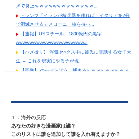
ぎで炎上ｗｗｗｗwｗｗｗｗｗｗｗｗ...
トランプ「イランが核兵器を作れば、イタリアを2分
で消滅させる」メローニ「核を持っ...
【速報】USスチール、1800億円の黒字
wwwwwwwwwwwwwwwwwwww...
【ハメ撮り】 浮気セ○クス中に彼氏に電話する女子大
生 ← これを現実にやる子が現...
【画像】 のっぺらぼう、捕まるｗｗｗｗｗｗｗｗｗ
ｗ
実家でお留守番してたら警官が来訪、「この家空き
家でしたよね？」と問いかけてくるが...
海水浴場の10代ギャル、女友達にノリで手マンされ
潮吹いてガチイキしてしまうｗｗｗ
１：海外の反応
【画像】 『"鼻"の整形』、あまりにも効果がありす
あなたの好きな漫画家は誰？
ぎるｗｗｗｗｗｗｗｗｗｗｗ
このリストに誰を追加して誰を入れ替えますか？