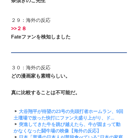
奈須きのこ先生
２９：海外の反応
>>２８
Fateファンを検知しました
３０：海外の反応
どの漫画家も素晴らしい。
真に比較することは不可能だ。
大谷翔平が待望の23号の先頭打者ホームラン、9回
土壇場で放った快打にファン大盛り上がり、ド...
突進してきた牛を跳び越えたら、牛が固まって動
かなくなった闘牛場の映像【海外の反応】
日本「普通の日本人が普段食べている”日本の家庭