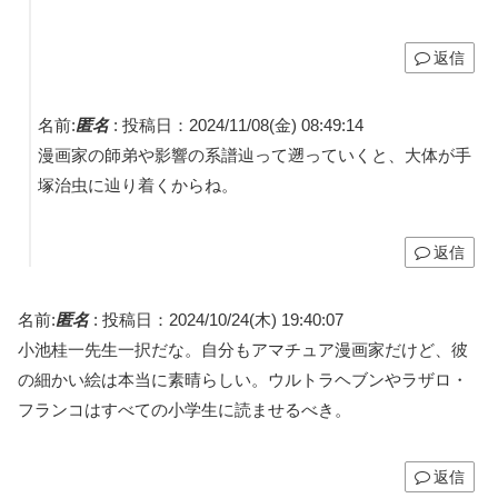
返信
名前:
匿名
:
投稿日：2024/11/08(金) 08:49:14
漫画家の師弟や影響の系譜辿って遡っていくと、大体が手
塚治虫に辿り着くからね。
返信
名前:
匿名
:
投稿日：2024/10/24(木) 19:40:07
小池桂一先生一択だな。自分もアマチュア漫画家だけど、彼
の細かい絵は本当に素晴らしい。ウルトラヘブンやラザロ・
フランコはすべての小学生に読ませるべき。
返信