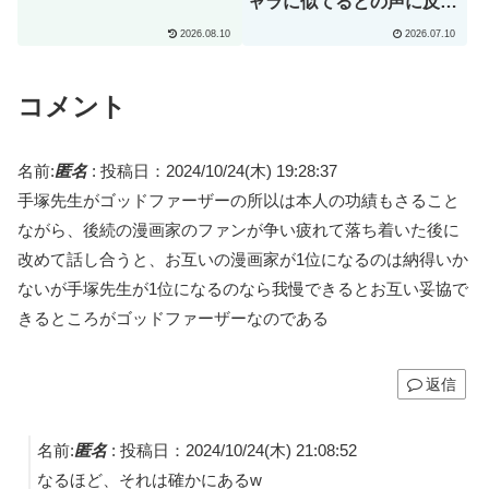
ャラに似てるとの声に反応
ｗｗｗ」→「彼は本当に面
2026.08.10
2026.07.10
白い」（海外の反応）
コメント
名前:
匿名
:
投稿日：2024/10/24(木) 19:28:37
手塚先生がゴッドファーザーの所以は本人の功績もさること
ながら、後続の漫画家のファンが争い疲れて落ち着いた後に
改めて話し合うと、お互いの漫画家が1位になるのは納得いか
ないが手塚先生が1位になるのなら我慢できるとお互い妥協で
きるところがゴッドファーザーなのである
返信
名前:
匿名
:
投稿日：2024/10/24(木) 21:08:52
なるほど、それは確かにあるw