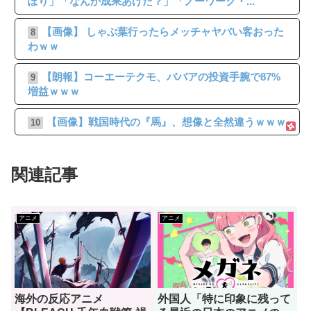
ぽり」「なんか成果あげた？」「ノーワーク・...
【画像】 しゃぶ葉行ったらメッチャヤバい客おった
8
わｗｗ
【朗報】コーエーテクモ、ババアの投資手腕で87%
9
増益ｗｗｗ
【画像】戦国時代の『馬』、想像と全然違うｗｗｗ
10
関連記事
アニメ
アニメ
海外の反応アニメ
外国人「特に印象に残って