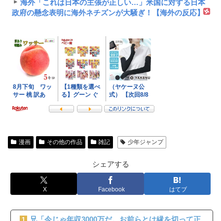
海外「これは日本の主張が正しい…」米国に対する日本
政府の懸念表明に海外ネチズンが大騒ぎ！【海外の反応】
漫画
その他の作品
雑記
少年ジャンプ
シェアする
X
Facebook
はてブ
兄「今じゃ年収3000万だ。お前らとは縁を切って正
1