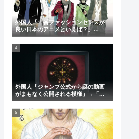
外国人「一番ファッションセンスが
良い日本のアニメといえば？」
→「一択でしょ」（海外の反応）
外国人「ジャンプ公式から謎の動画
がまもなく公開される模様」→「ま
さか本当にくるのか？！」（海外の
反応）