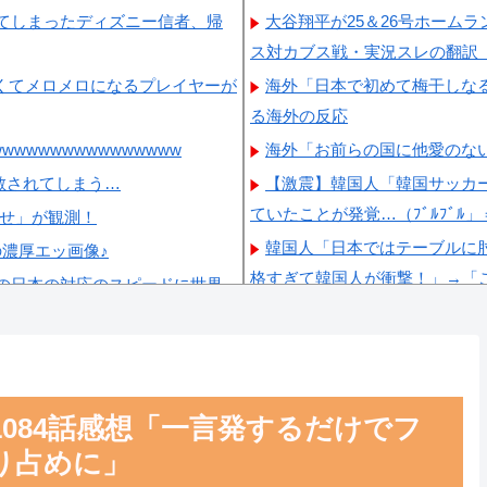
てしまったディズニー信者、帰
大谷翔平が25＆26号ホーム
ス対カブス戦・実況スレの翻訳
くてメロメロになるプレイヤーが
海外「日本で初めて梅干しな
る海外の反応
wwwwwwwwwwwwww
海外「お前らの国に他愛のな
散されてしまう…
【激震】韓国人「韓国サッカ
ていたことが発覚…（ﾌﾞﾙﾌﾞﾙ
らせ」が観測！
韓国人「日本ではテーブルに
の濃厚エッ画像♪
格すぎて韓国人が衝撃！」→「
の日本の対応のスピードに世界
韓国人「韓国サッカー協会W
韓国人「日本が韓国文学が完
員に愛されてる模様…（ﾌﾞﾙﾌﾞ
韓国人「韓国が韓国株式の暴
第1084話感想「一言発するだけでフ
ら…」→「韓国の未来が…（ﾌﾞﾙ
り占めに」