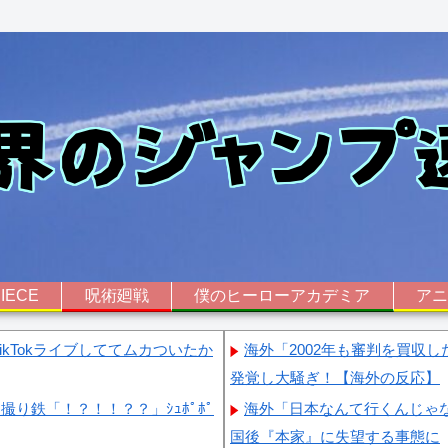
IECE
呪術廻戦
僕のヒーローアカデミア
ア
kTokライブしててムカついたか
海外「2002年も審判を買収
発覚し大騒ぎ！【海外の反応】
り鉄「！？！！？？」ｼｭﾎﾟﾎﾟ
海外「日本なんて行くんじゃ
国後『本家』に失望する事態に