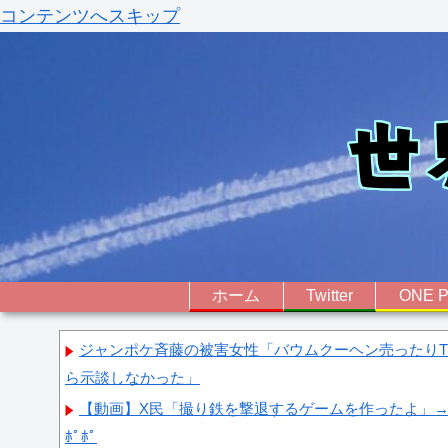
コンテンツへスキップ
ホーム
Twitter
ONE P
ジャンポケ斉藤の被害女性「バウムクーヘン売ったりTi
ら示談しなかった」
【動画】X民「撮り鉄を撃退するゲームを作ったよ」→撮
ﾎﾟﾎﾟ