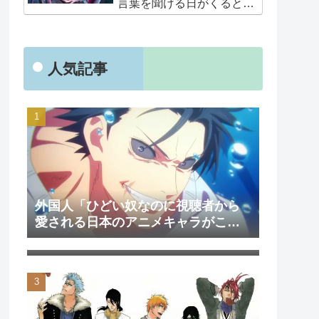
言葉を聞ける日がくると
は･･･夢みたいだ」
人気記事
外国人「ひどい奴なのに視聴者から
愛される日本のアニメキャラがこち
外国人「日本のアニメを見て初めて
ら」（海外の反応）
泣いた作品は？」→「2000年代の3大
泣けるアニメ」（海外の反応）