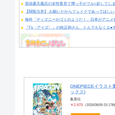
混浴露天風呂の女性客見て甥っ子がフル○起してしまう事
【閲覧注意】 お願いだからフェイクであってほし
海外「ディズニーがゴミのようだ！」日本がアニメ化し
『I"s〈アイズ〉』の桂正和さん、とんでもなくエ●チ
Powered by livedoor 相互RSS
ONEPIECEイラスト集
ックス)
集英社
￥2,970
（2026/08/06 03:1