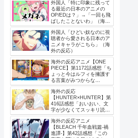
外国人「特に印象に残って
る最近の日本のアニメの
OP/EDは？」→「一回も飛
ばしたことないわ」（海外
の反応）
外国人「ひどい奴なのに視
聴者から愛される日本のア
ニメキャラがこちら」（海
外の反応）
海外の反応アニメ【ONE
PIECE】第1172話感想「ち
ょっと今はルフィを擁護す
る言葉がみつからな
い･･･」
海外の反応
【HUNTER×HUNTER】第
416話感想「おいおい、文
字が少なくてスッキリ読め
るぞ！！」
海外の反応アニメ
【BLEACH 千年血戦篇-禍
進譚-】第42話感想「この