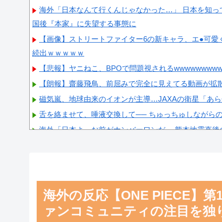
海外「日本なんて行くんじゃなかった…」 日本を知っ
国後『本家』に失望する事態に
【画像】ストリートファイター6の新キャラ、エ●可愛
続出ｗｗｗｗｗ
【悲報】ヤニねこ、BPOで問題視されるwwwwwwwwww
【朗報】齋藤飛鳥、前屈みで完全に見えてる動画が拡
磁気嵐、地球由来のイオンが主導…JAXAの衛星「あ
舌を絡ませて、唾液交換して── ちゅっちゅしながら
海外「日本よ、お前がナンバーワンだ」 熊本地震直後
が衝撃
【画像】顔100点、体30点の女ｗｗｗ
海外の反応【ONE PIECE】
ァンコミュニティの注目を独
Powered by livedoor 相互RSS