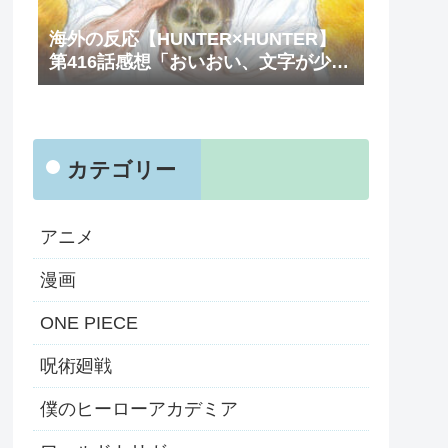
海外の反応【HUNTER×HUNTER】
第416話感想「おいおい、文字が少な
くてスッキリ読めるぞ！！」
カテゴリー
アニメ
漫画
ONE PIECE
呪術廻戦
僕のヒーローアカデミア