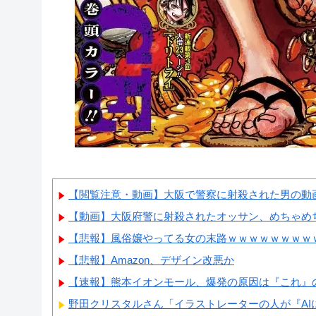
【閲覧注意・動画】大阪で警察に射殺された男の動画
【動画】大阪府警に射殺されたオッサン、めちゃめ
【悲報】風俗嬢やってる女の末路ｗｗｗｗｗｗｗｗ
【悲報】Amazon、デザイン改悪か
【速報】熊本イオンモール、爆発の原因は『これ』
野田クリスタルさん「イラストレーターの人が『AIに