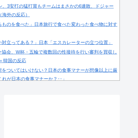
ラン、3安打の猛打賞もチームはまさかの6連敗、ドジャー
（海外の反応）
るものを食べた」日本旅行で食べた変わった食べ物に対す
い対立ってある？」日本「エスカレーターの立つ位置」
ー協会、W杯・五輪で複数回の性接待を行い審判を買収し
」＝韓国の反応
肘をついてはいけない？日本の食事マナーが想像以上に厳
これが日本の食事マナーか？‥」
杯予選で外国人審判に性接待したことが発覚！」
全に定着！ブームを超えて一つのジャンルとして日本人全
ﾙ」＝韓国の反応
落で失ったとんでもない規模の国民年金の金額がこち
ﾌﾞﾙ」＝韓国の反応