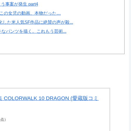
案が発生 part4
いこの女児の動画、本物だった…
た米人気SF作品に絶賛の声が殺...
なパンツを描く。これもう芸術...
 COLORWALK 10 DRAGON (愛蔵版コミ
7時点）