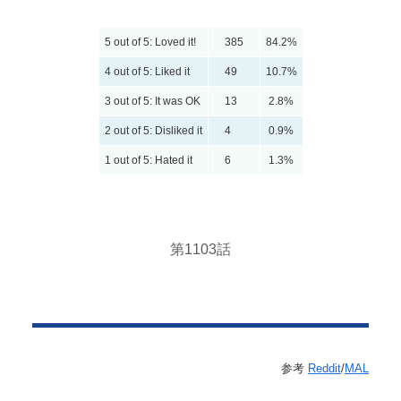
5 out of 5: Loved it!
385
84.2%
4 out of 5: Liked it
49
10.7%
3 out of 5: It was OK
13
2.8%
2 out of 5: Disliked it
4
0.9%
1 out of 5: Hated it
6
1.3%
第1103話
参考
Reddit
/
MAL