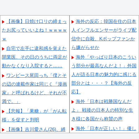
【画像】日焼け口リの締まっ
海外の反応：韓国在住の日本
たお尻っていいよね！ｗｗｗｗ
人インフルエンサーがライブ配
ｗ
信中に自殺、Kポップファンか
ら嫌がらせか
自宅で左手に違和感を覚えた
開業医、その日のうちに両足が
海外「やっぱり日本のこうい
動かなくなり入院すると……
う部分が最高なんだよ！」外国
人が語る日本の魅力的に感じる
ワンピース尾田っち「僕とそ
部分とは・・・？【海外の反
の辺の連載作家は同じく『漫画
応】
家』と呼ばれるけど、それが不
満で。」
海外「日本は戦勝国なんだ
よ」 戦後の日本人の特別な生
【悲報】「果糖」が「がん転
き様に各国から称賛の声
移」を促すと判明
海外「日本が正しい！」優し
【画像】吉川愛さん(26)、縛
い日本人に甘える外国人に海外
られてムチムチお乳が強調され