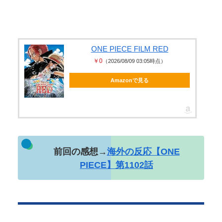
けてしまう
【腹筋崩壊】 見た瞬間吹いた画像を貼っていくスレ
ｗｗｗｗ
手マン嫌がる彼氏持ちギャル「ねぇもうやめて！」
Powered by livedoor 相互RSS
ONE PIECE FILM RED
⇒ マ○コは正直だった結果…
￥0
（2026/08/09 03:05時点）
友廣南実アナ 海に落ちてパンツが透けてしまうハプ
Amazonで見る
ニング！！【GIF動画あり】
Powered by livedoor 相互RSS
前回の感想→
海外の反応【ONE
PIECE】第1102話