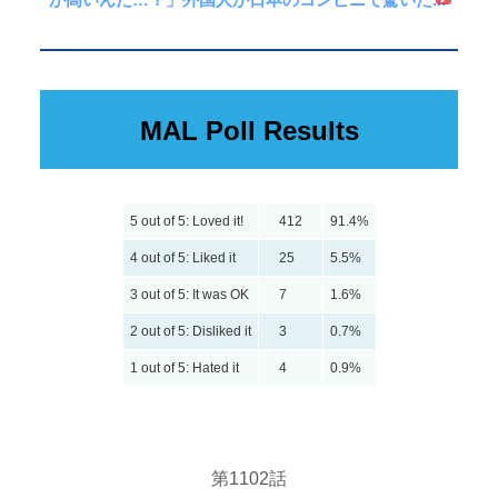
MAL Poll Results
5 out of 5: Loved it!
412
91.4%
4 out of 5: Liked it
25
5.5%
3 out of 5: It was OK
7
1.6%
2 out of 5: Disliked it
3
0.7%
1 out of 5: Hated it
4
0.9%
第110
2
話