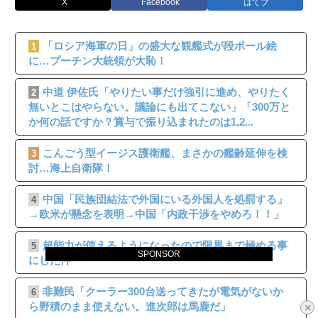
X
Facebook
はてブ
「ロシア海軍の日」の盛大な観艦式が段ボール絵
1
に…プーチン大統領が大恥！
中道 伊佐氏「やりたい事だけ強引に進め、やりたく
2
無いとこはやらない。議論にも出てこない」「300万と
か何の話ですか？賞与で振り込まれたのは1,2...
こんごう型イージス護衛艦、まさかの艦齢延伸を検
3
討…海上自衛隊！
中国「民族団結法で外国にいる外国人を処罰する」
4
→欧米が懸念を表明→中国「内政干渉をやめろ！！」
超能力が使えるようになったので限界まで極める事
5
SPONSOR
にした件
非難民「クーラー300台送ってきたが電気がないか
6
ら野積のまま使えない。進次郎は馬鹿だ」
×