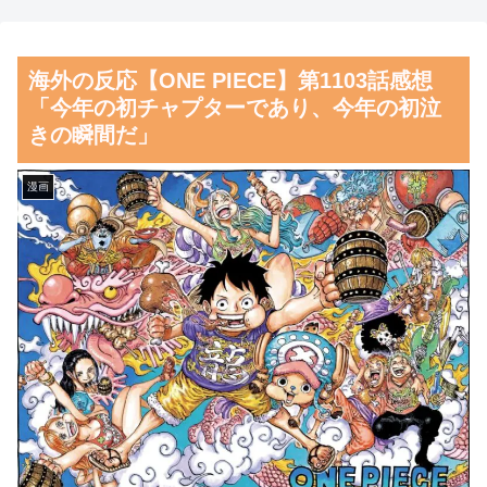
が大騒ぎ
てしまう
海外「”京都の鳥”は良いぞ」
【朗報】齋藤飛鳥、前屈みで
海外の反応【ONE PIECE】第1103話感想
小規模だけどお勧めな日本の観
完全に見えてる動画が拡散され
「今年の初チャプターであり、今年の初泣
光名所／お店に対する海外の反
てしまう…
きの瞬間だ」
応
磁気嵐、地球由来のイオンが
韓国人「日本がここまでの観
主導…JAXAの衛星「あらせ」
漫画
光大国に発展した本当の理由が
が観測！
こちら…」→「昔から日本は愛
舌を絡ませて、唾液交換して
されてた…（ﾌﾞﾙﾌﾞﾙ」＝韓国
── ちゅっちゅしながらの濃厚
の反応
エッ画像♪
韓国人「韓国サッカー協会の
海外「日本よ、お前がナンバ
性接待報道、海外でも大騒ぎ
ーワンだ」 熊本地震直後の日
に・・・2002年W杯4強の記録
本の対応のスピードに世界が衝
取り消しの声も」→「マジで国
撃
の恥だ」「2002年まで疑う価値
【画像】顔100点、体30点の