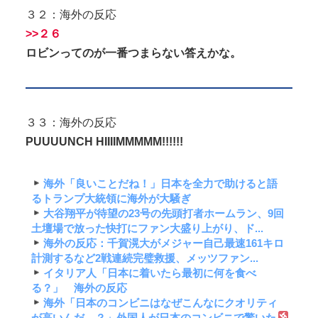
３２：海外の反応
>>２６
ロビンってのが一番つまらない答えかな。
３３：海外の反応
PUUUUNCH HIIIIMMMMM!!!!!!
海外「良いことだね！」日本を全力で助けると語
るトランプ大統領に海外が大騒ぎ
大谷翔平が待望の23号の先頭打者ホームラン、9回
土壇場で放った快打にファン大盛り上がり、ド...
海外の反応：千賀滉大がメジャー自己最速161キロ
計測するなど2戦連続完璧救援、メッツファン...
イタリア人「日本に着いたら最初に何を食べ
る？」 海外の反応
海外「日本のコンビニはなぜこんなにクオリティ
が高いんだ…？」外国人が日本のコンビニで驚いた...