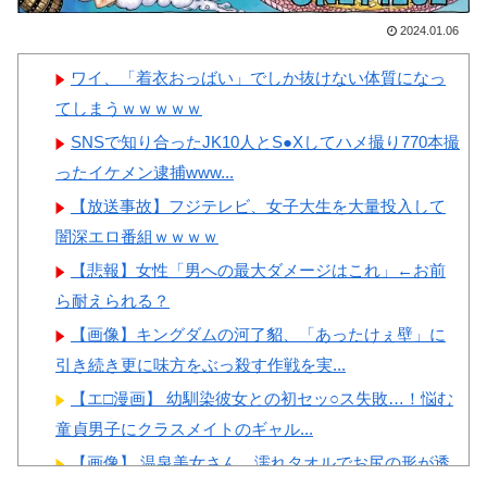
がある」「国民や国が築いた国
女ｗｗｗ
格をサッカー選手が足で蹴り飛
2024.01.06
ばすね」
ワイ、「着衣おっばい」でしか抜けない体質になっ
韓国人「日本の柴犬くん散歩
てしまうｗｗｗｗｗ
中の暑さに耐えられなかった結
Powered by livedoor 相互RSS
SNSで知り合ったJK10人とS●Xしてハメ撮り770本撮
果」
ったイケメン逮捕www...
韓国人「最近の日本アニメ業
【放送事故】フジテレビ、女子大生を大量投入して
界の勢力図を変えたと言われる
闇深エロ番組ｗｗｗｗ
作品がこちら…」→「こういう
【悲報】女性「男への最大ダメージはこれ」←お前
のが面白い…（ﾌﾞﾙﾌﾞﾙ」＝韓
ら耐えられる？
国の反応
【画像】キングダムの河了貂、「あったけぇ壁」に
韓国人「韓国サッカー協会関
引き続き更に味方をぶっ殺す作戦を実...
係者が『不適切接待は慣行だっ
【エ□漫画】 幼馴染彼女との初セッ○ス失敗…！悩む
た』と衝撃発言！日韓ワールド
童貞男子にクラスメイトのギャル...
カップ4強にも疑いの視線が向
【画像】 温泉美女さん、濡れタオルでお尻の形が透
けられる」