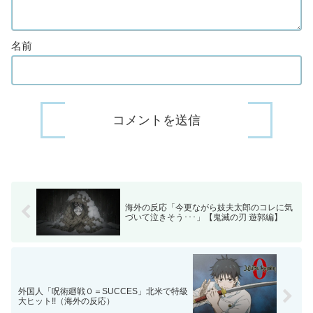
名前
海外の反応「今更ながら妓夫太郎のコレに気
づいて泣きそう･･･」【鬼滅の刃 遊郭編】
外国人「呪術廻戦０＝SUCCES」北米で特級
大ヒット!!（海外の反応）