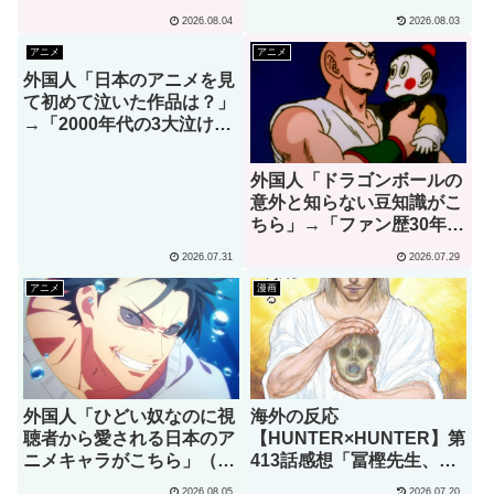
字が少なくてスッキリ読め
ら」→「願いを叶えてくれ
2026.08.04
2026.08.03
るぞ！！」
るし、魔法の力もくれ
る！」（海外の反応）
アニメ
アニメ
外国人「日本のアニメを見
て初めて泣いた作品は？」
→「2000年代の3大泣ける
アニメ」（海外の反応）
外国人「ドラゴンボールの
意外と知らない豆知識がこ
ちら」→「ファン歴30年で
初めて知りました」（海外
2026.07.31
2026.07.29
の反応）
アニメ
漫画
外国人「ひどい奴なのに視
海外の反応
聴者から愛される日本のア
【HUNTER×HUNTER】第
ニメキャラがこちら」（海
413話感想「冨樫先生、あ
外の反応）
なたこそが本物の天才で
2026.08.05
2026.07.20