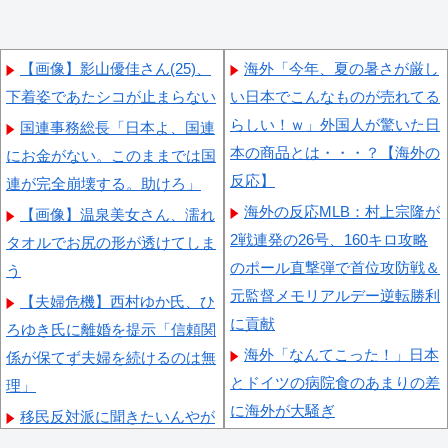
【画像】影山優佳さん(25)、
海外「今年、夏の暑さが厳し
下着姿であたシコが止まらない
い日本でこんなものが売れてる
らしい！ｗ」外国人が驚いた日
国連事務総長「日本よ、国連
本の商品とは・・・？【海外の
にお金がない。このままでは国
反応】
連が完全崩壊する。助けろ」
海外の反応MLB：村上宗隆が
【画像】温泉美女さん、濡れ
2戦連発の26号、160キロ攻略
タオルでお尻の形が透けてしま
のポール直撃弾で首位攻防戦＆
う
元監督メモリアルデー逆転勝利
【夫婦危機】西村ゆか氏、ひ
に貢献
ろゆき氏に離婚を提示「信頼関
海外「なんてこった！」日本
係が保てず夫婦を続けるのは無
とドイツの病院食のあまりの差
理」
に海外が大騒ぎ
移民反対派に聞きたいんやが
外国人「親子丼という日本の
【朗報】齋藤飛鳥、前屈みで