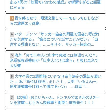
あるX民の「映画ちいかわの感想」が斬新すぎると話題
にｗｗｗ
舌を絡ませて、唾液交換して── ちゅっちゅしなが
3
らの濃厚エッ画像♪
パク・チソン「サッカー協会の問題で国会に呼ばれ
4
たが欠席する」「協会について話すことがない」「出
席する理由もない」……そりゃ、サッカー協会の...
海外「何で日本人に出来て俺達には無理なんだ？」
5
米看板報道番組が『日本人だけは違う』と報じ全米で
大反響
大学卒業の1週間前にいきなり留年決定の通知が届い
6
た → 私「単位は取得しました！」大学「いるよねー、
留年通知書受け取って慌てるバカ」 → 叔母「...
【悲報】 おじいちゃん、トンネルでまさかのUター
7
ンを披露→もちろん後続車と衝突し事故発生！！！