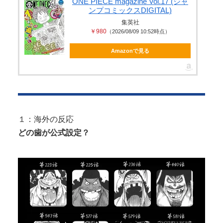
ONE PIECE magazine Vol.17 (ジャ
いになります」
ンプコミックスDIGITAL)
井上晴美、乳首ヘア○ードや濡れ場お○ぱいがエ□過ぎ
集英社
る！人生最後のラスト写真集、最...
￥980
（2026/08/09 10:52時点）
Amazonで見る
Powered by livedoor 相互RSS
Powered by livedoor 相互RSS
１：海外の反応
どの歯が公式設定？