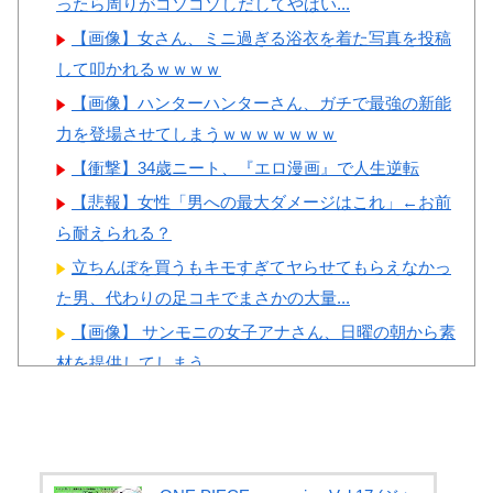
ったら周りがコソコソしだしてやばい...
韓国人「日本の某全国チェー
ン店の商品写真が話題になって
【画像】女さん、ミニ過ぎる浴衣を着た写真を投稿
いる理由がこちら…」→「羨ま
して叩かれるｗｗｗｗ
Powered by livedoor 相互RSS
しい…（ﾌﾞﾙﾌﾞﾙ」＝韓国の反
【画像】ハンターハンターさん、ガチで最強の新能
応
力を登場させてしまうｗｗｗｗｗｗｗ
韓国人「手術中に震度6強の
【衝撃】34歳ニート、『エロ漫画』で人生逆転
地震、その時の日本の医療スタ
【悲報】女性「男への最大ダメージはこれ」←お前
ッフたちの姿をご覧ください」
ら耐えられる？
→「マジで鳥肌立った」「こう
立ちんぼを買うもキモすぎてヤらせてもらえなかっ
いう姿は韓国も見習わないと」
た男、代わりの足コキでまさかの大量...
「あんな状況なら日本だけでは
【画像】 サンモニの女子アナさん、日曜の朝から素
なく韓国の医療関係者も同じよ
材を提供してしまう
うに行動したはずだ」【熊本地
【悲報】 女さん、歩行者を轢いた挙句、道路に倒れ
震】
てどえらいことになってしまうw ...
韓国人「アナログの国日本で
長身美ボディの保育士さんが女性用風俗を勢いで初
高級車を買うと葬儀屋さんみた
利用…子供に絶対見せられないメスの...