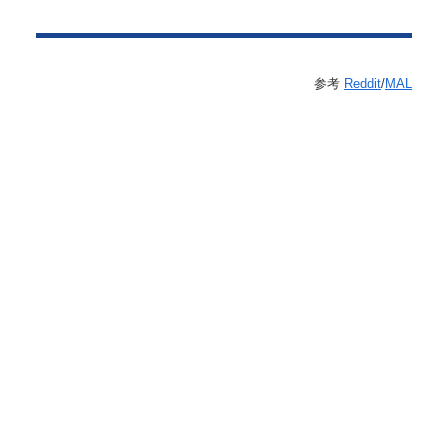
参考
Reddit
/
MAL