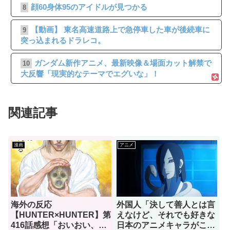
顔60身体95のアイドルが見つかる
8
【動画】 東名高速道路上で急停車した車が後続車に
9
突っ込まれるドラレコ。
ガンダム新作アニメ、最新映像＆場面カット解禁で
10
大反響「現実的なテーマでエグいな」！
関連記事
漫画
アニメ
海外の反応
外国人「決して善人とは言
【HUNTER×HUNTER】第
えなけど、それでも好きな
416話感想「おいおい、文
日本のアニメキャラがこち