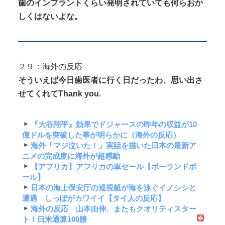
歯のインプラントくらい発明されていても何らおか
しくはないよな。
２９：海外の反応
そういえば今日歯医者に行く日だったわ、思い出さ
せてくれてThank you.
『大谷翔平』効果でドジャースの昨年の収益が10
億ドルを突破した事が明らかに（海外の反応）
海外「マジ泣いた！」実話を描いた日本の最新ア
ニメの完成度に海外が超感動
【アフリカ】アフリカの車セール【ポーランドボ
ール】
日本の海上保安庁の巡視艇が海を泳ぐイノシシと
遭遇 しっぽがカワイイ【タイ人の反応】
海外の反応 山本由伸、またもクオリティスター
ト！日米通算100勝