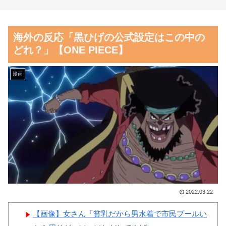
料理の直訳を知ってしまっ
完全に見えてる動画が拡散され
た…」
てしまう…
海外の反応「黒ひげの公式設定はこの中の
海外「日本の甲子園で飛び出
磁気嵐、地球由来のイオンが
どれ？」【ONE PIECE】
した高校生とは思えないハイレ
主導…JAXAの衛星「あらせ」
ベルなプレーがこちら」 海外
が観測！
漫画
の反応
舌を絡ませて、唾液交換して
韓国人「韓国人が日本のラー
── ちゅっちゅしながらの濃厚
メンについて勘違いしているこ
エッ画像♪
とがこちら…」→「え
海外「日本よ、お前がナンバ
っ？？？？？？？？？？」＝韓
ーワンだ」 熊本地震直後の日
国の反応
本の対応のスピードに世界が衝
韓国人「織田信長の安土城の
撃
復元図と建築技術の高さに韓国
【画像】顔100点、体30点の
2022.03.22
人が衝撃！」→「当時の技術力
女ｗｗｗ
に言葉を失う‥」
【画像】女さん「貧乳だから男水着で市民プールい